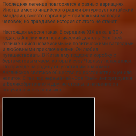
Последняя легенда повторяется в разных вариациях.
Иногда вместо индийского раджи фигурирует китайский
мандарин, вместо сорванца – прилежный молодой
человек, но правдивее история от этого не станет.
Настоящая версия такая. В середине XIX века, в 30-х
годах, в Англии жил политический деятель Эрл Грей,
отличавшийся независимыми политическими взглядами
и любовными приключениями. Он любил
путешествовать. В Китае ему подарили коробку с
бергамотовым чаем, который сэру Чарльзу понравился.
По приезде на родину он угостил им знакомых.
Английское светское общество по достоинству оценило
напиток. С тех пор черный чай «Эрл Грей» импортируется
в Великобританию и другие страны, а название он
получил в честь политика.