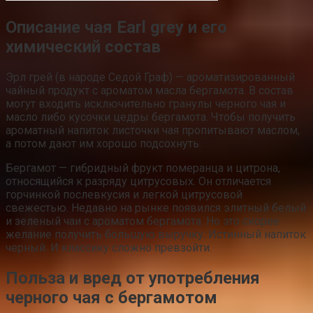
Описание чая Earl grey и его
химический состав
Эрл грей (в народе Седой Граф) — ароматизированный
чайный продукт с ароматом масла бергамота. В состав
могут входить исключительно гранулы черного чая и
масло либо кусочки цедры бергамота. Чтобы получить
ароматный напиток листочки чая пропитывают маслом,
а потом дают им хорошо подсохнуть.
Бергамот — гибридный фрукт померанца и цитрона,
относящийся к разряду цитрусовых. Он отличается
горчинкой послевкусия и легкой цитрусовой
свежестью. Недавно на рынке появился элитный белый
и зеленый чаи с ароматом бергамота. Но это скорее
желание получить большую выручку. Истинный напиток
черный. И классику сложно превзойти.
Польза и вред от употребления
черного чая с бергамотом