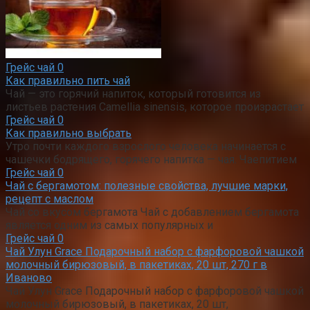
Грейс чай
0
Как правильно пить чай
Чай — это горячий напиток, который готовится из
листьев растения Camellia sinensis, которое произрастает
Грейс чай
0
Как правильно выбрать
Утро почти каждого взрослого человека начинается с
чашечки бодрящего, горячего напитка — чая. Чаепитием
Грейс чай
0
Чай с бергамотом: полезные свойства, лучшие марки,
рецепт с маслом
Чай со вкусом бергамота Чай с добавлением бергамота
является одним из самых популярных и
Грейс чай
0
Чай Улун Grace Подарочный набор с фарфоровой чашкой
молочный бирюзовый, в пакетиках, 20 шт, 270 г в
Иваново
Чай Улун Grace Подарочный набор с фарфоровой чашкой
молочный бирюзовый, в пакетиках, 20 шт,