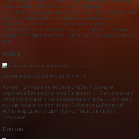
Greenfield Earl Grey Fantasy от торговой марки Greenfield
представляет собой рассыпчатый черный
крупнолистовой цейлонский чай, собранный с плантаций
Ува. Его изящно дополнили цитрусовой ноткой
бергамота. Сегодня на рынке можно найти также
пакетированный чайный продукт. Гринфилд — считается
лидером по производству Эрл грей среди рассыпчатого
чая.
Ахмад
Жестяная банка чая Ахмад Эрл грей
Ахмад — это один из любимых чайных брендов
королевы Великобритании Елизаветы ІІ. Выпускается в
виде рассыпчатых мелконарезанных чайных листьев с
легким ароматом бергамота. Собирают цейлонский
чайный продукт на Шри-Ланке. Подают к столу с
печеньем.
Липтон