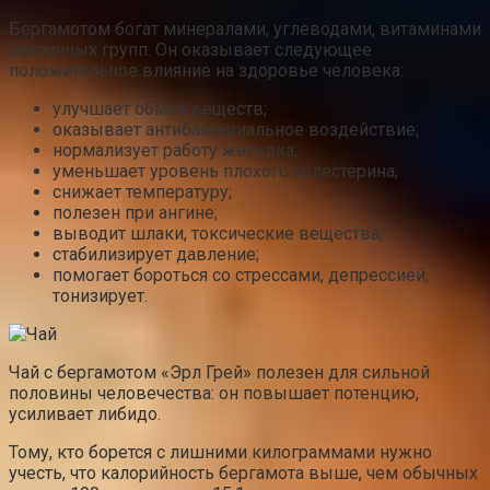
Бергамотом богат минералами, углеводами, витаминами
различных групп. Он оказывает следующее
положительное влияние на здоровье человека:
улучшает обмен веществ;
оказывает антибактериальное воздействие;
нормализует работу желудка;
уменьшает уровень плохого холестерина;
снижает температуру;
полезен при ангине;
выводит шлаки, токсические вещества;
стабилизирует давление;
помогает бороться со стрессами, депрессией,
тонизирует.
Чай с бергамотом «Эрл Грей» полезен для сильной
половины человечества: он повышает потенцию,
усиливает либидо.
Тому, кто борется с лишними килограммами нужно
учесть, что калорийность бергамота выше, чем обычных