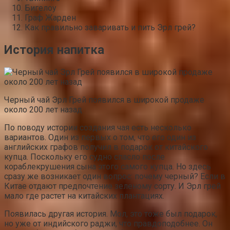
Бигелоу
Граф Жарден
Как правильно заваривать и пить Эрл грей?
История напитка
Черный чай Эрл Грей появился в широкой продаже
около 200 лет назад
По поводу истории создания чая есть несколько
вариантов. Один из первых о том, что его один из
английских графов получил в подарок от китайского
купца. Поскольку его судно спасло после
кораблекрушения сына этого самого купца. Но здесь
сразу же возникает один вопрос: почему черный? Если в
Китае отдают предпочтение зеленому сорту. И Эрл грей
мало где растет на китайских плантациях.
Появилась другая история. Мол, это тоже был подарок,
но уже от индийского раджи, что правдоподобнее. Он