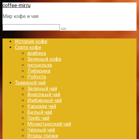
Перейти
coffee-mir.ru
к
Мир кофе и чая
контенту
Поиск:
История кофе
Сорта кофе
арабика
Зеленый кофе
эксцельза
Либерика
Робуста
Травяной чай
Зеленый чай
Анисовый чай
Имбирный чай
Каркаде чай
Белый чай
Грейс чай
Монастырский чай
Черный чай
Ягоды годжи