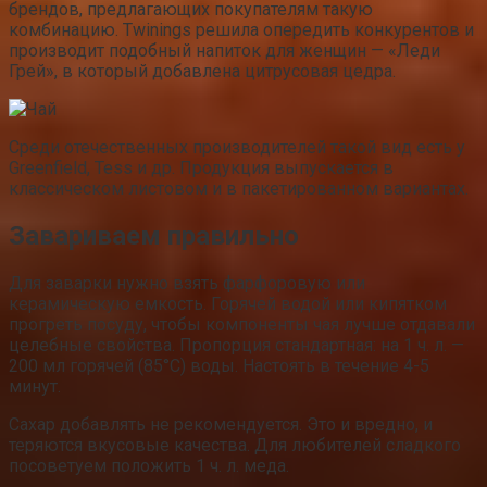
брендов, предлагающих покупателям такую
комбинацию. Twinings решила опередить конкурентов и
производит подобный напиток для женщин — «Леди
Грей», в который добавлена цитрусовая цедра.
Среди отечественных производителей такой вид есть у
Greenfield, Tess и др. Продукция выпускается в
классическом листовом и в пакетированном вариантах.
Завариваем правильно
Для заварки нужно взять фарфоровую или
керамическую емкость. Горячей водой или кипятком
прогреть посуду, чтобы компоненты чая лучше отдавали
целебные свойства. Пропорция стандартная: на 1 ч. л. —
200 мл горячей (85°C) воды. Настоять в течение 4-5
минут.
Сахар добавлять не рекомендуется. Это и вредно, и
теряются вкусовые качества. Для любителей сладкого
посоветуем положить 1 ч. л. меда.