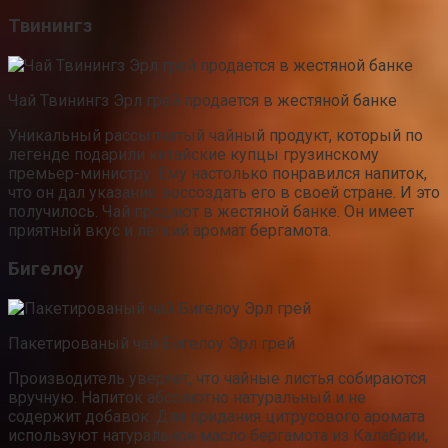
Твинингз
Чай Твинингз Эрл грей продается в жестяной банке
Уникальный рассыпчатый чайный продукт, который по
легенде подарили китайские купцы грузинскому
премьер-министру. Ему настолько понравился напиток,
что он дал указание воссоздать его в своей стране. И это
получилось. Чай продают в жестяной банке. Он имеет
приятный вкус и легкий аромат бергамота.
Бигелоу
Пакетированый чай Бигелоу Эрл грей
Производитель уверяет, что чайные листья собираются
вручную. Напиток абсолютно натуральный и не
содержит добавок. Для придания цитрусового аромата
используют натуральное масло бергамота из Калабрии,