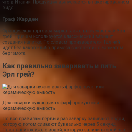
что в Италии. Продукция выпускается в пакетированном
виде.
Граф Жарден
Французская торговая марка также выпускает чай Эрл
грей. Причем используется классический вариант
создания напитка. По словам производителя. Где чай
идет без какого-либо примеса с «конжой» с ароматом
бергамота.
Как правильно заваривать и пить
Эрл грей?
Для заварки нужно взять фарфоровую или
керамическую емкость
По все правилам первый раз заварку заливают водой,
которую потом сливают буквально через 5 секунд.
Пьют напиток уже с водой, которую залили второй раз.