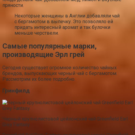
пряности.
Некоторые женщины в Англии добавляли чай
с бергамотом в выпечку. Это позволяло ей
придать интересный аромат и так булочки
меньше черствели.
Самые популярные марки,
производящие Эрл грей
Сегодня существует огромное количество чайных
брендов, выпускающих черный чай с бергамотом.
Рассмотрим их более подробно.
Гринфилд
Черный крупнолистовой цейлонский чай Greenfield Earl
Grey Fantasy