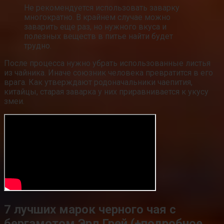
Не рекомендуется использовать заварку
многократно. В крайнем случае можно
заварить еще раз, но нужного вкуса и
полезных веществ в питье найти будет
трудно.
После процесса нужно убрать использованные листья
из чайника. Иначе союзник человека превратится в его
врага. Как утверждают родоначальники чаепития,
китайцы, старая заварка у них приравнивается к укусу
змеи.
7 лучших марок черного чая с
бергамотом Эрл Грей (+подробное