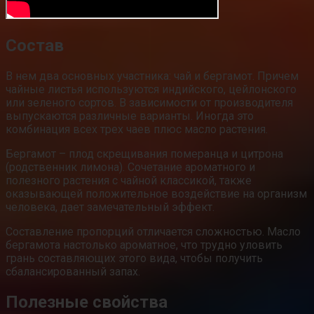
Состав
В нем два основных участника: чай и бергамот. Причем
чайные листья используются индийского, цейлонского
или зеленого сортов. В зависимости от производителя
выпускаются различные варианты. Иногда это
комбинация всех трех чаев плюс масло растения.
Бергамот – плод скрещивания померанца и цитрона
(родственник лимона). Сочетание ароматного и
полезного растения с чайной классикой, также
оказывающей положительное воздействие на организм
человека, дает замечательный эффект.
Составление пропорций отличается сложностью. Масло
бергамота настолько ароматное, что трудно уловить
грань составляющих этого вида, чтобы получить
сбалансированный запах.
Полезные свойства