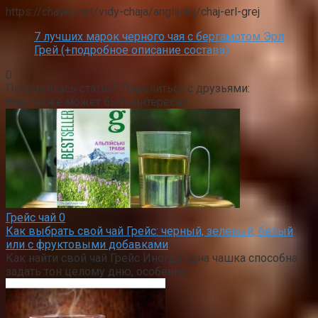
https://chayku.net/vidy-chaja/anglijskij/chaj-erl-grej
7 лучших марок черного чая с бергамотом Эрл
Грей (+подробное описание состава)
0
Понравилась статья? Поделиться с друзьями:
Вам также может быть интересно
Грейс чай
0
Как выбрать свой чай Грейс: черный, зеленый, белый
или с фруктовыми добавками
Как найти свой чай Грейс Иногда одна чашка способна
задать тон целому дню, особенно