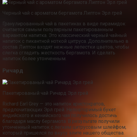
Черный чай с ароматом бергамота Липтон Эрл грей
Гранулированный чай в пакетиках в виде пирамидок
считается самым популярным пакетированным
вариантом напитка. Это классический черный чайный
напиток с пикантной ноткой цитруса. Дополнительно в
состав Липтон входят нежные лепестки цветов, чтобы
слегка сгладить жесткость бергамота. И сделать
напиток более утонченным.
Ричард
Пакетированый чай Ричард Эрл грей
Richard Earl Grey — это напиток аристократов,
предпочитающих Эрл грей. Неповторимый букет
индийского и кенийского чая получилось достичь
благодаря маслу бергамота. В результате получили
утонченный напиток с легким цитрусовым шлейфом,
который пришелся по вкусу элите нашего общества.