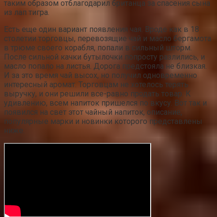
таким образом отблагодарил британца за спасения сына
из лап тигра.
Есть еще один вариант появления чая. Вроде как в 18
столетии торговцы, перевозящие чай и масло бергамота
в трюме своего корабля, попали в сильный шторм.
После сильной качки бутылочки попросту разлились, и
масло попало на листья. Дорога предстояла не близкая.
И за это время чай высох, но получил одновременно
интересный аромат. Торговцам не хотелось терять
выручку, и они решили все-равно продать товар. К
удивлению, всем напиток пришелся по вкусу. Вот так и
появился на свет этот чайный напиток, описание,
популярные марки и новинки которого представлены
ниже.