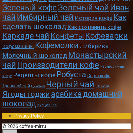
Зеленый чай
Зеленый кофе
Иван
чай
Имбирный чай
Как
История кофе
сделать шоколад
Как сохранить кофе
Кофеварки
Каркаде чай
Конфеты
Кофемолки
Либерика
Кофемашины
Монастырский
Молочный шоколад
чай
Производители кофе
Растворимый
Робуста
Рецепты кофе
Сорта кофе
кофе
Черный чай
Травяной чай
Цикорий
Шоколад
арабика
домашний
Ягоды годжи
шоколад
эксцельза
Privacy Policy
© 2026 coffee-mir.ru