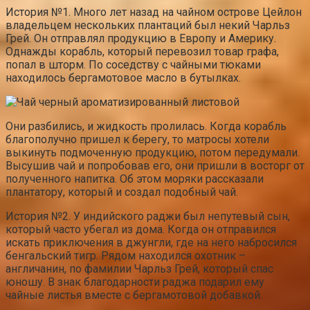
История №1. Много лет назад на чайном острове Цейлон
владельцем нескольких плантаций был некий Чарльз
Грей. Он отправлял продукцию в Европу и Америку.
Однажды корабль, который перевозил товар графа,
попал в шторм. По соседству с чайными тюками
находилось бергамотовое масло в бутылках.
Они разбились, и жидкость пролилась. Когда корабль
благополучно пришел к берегу, то матросы хотели
выкинуть подмоченную продукцию, потом передумали.
Высушив чай и попробовав его, они пришли в восторг от
полученного напитка. Об этом моряки рассказали
плантатору, который и создал подобный чай.
История №2. У индийского раджи был непутевый сын,
который часто убегал из дома. Когда он отправился
искать приключения в джунгли, где на него набросился
бенгальский тигр. Рядом находился охотник –
англичанин, по фамилии Чарльз Грей, который спас
юношу. В знак благодарности раджа подарил ему
чайные листья вместе с бергамотовой добавкой.