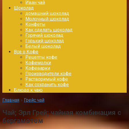
Иван чай
Шоколад
домашний шоколад
Молочный шоколад
Конфеты
Как сделать шоколад
Горячий шоколад
Горький шоколад
Белый шоколад
Все о Кофе
Рецепты кофе
Кофемолки
Кофеварки
Производители кофе
Растворимый кофе
Как сохранить кофе
Блюдо к чаю
Главная
»
Грейс чай
Чай; Эрл Грей; чайная комбинация с
бергамотом