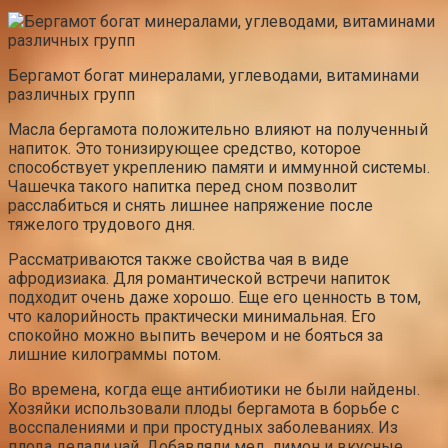
Бергамот богат минералами, углеводами, витаминами
различных групп
Масла бергамота положительно влияют на полученный
напиток. Это тонизирующее средство, которое
способствует укреплению памяти и иммунной системы.
Чашечка такого напитка перед сном позволит
расслабиться и снять лишнее напряжение после
тяжелого трудового дня.
Рассматриваются также свойства чая в виде
афродизиака. Для романтической встречи напиток
подходит очень даже хорошо. Еще его ценность в том,
что калорийность практически минимальная. Его
спокойно можно выпить вечером и не бояться за
лишние килограммы потом.
Во времена, когда еще антибиотики не были найдены.
Хозяйки использовали плоды бергамота в борьбе с
восспалениями и при простудных заболеваниях. Из
плода делали чай. Добавляли мед, лимон и вкусные