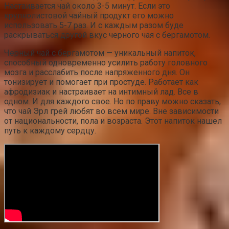
Настаивается чай около 3-5 минут. Если это
крупнолистовой чайный продукт его можно
использовать 5-7 раз. И с каждым разом буде
раскрываться другой вкус черного чая с бергамотом.
Черный чай с бергамотом — уникальный напиток,
способный одновременно усилить работу головного
мозга и расслабить после напряженного дня. Он
тонизирует и помогает при простуде. Работает как
афродизиак и настраивает на интимный лад. Все в
одном. И для каждого свое. Но по праву можно сказать,
что чай Эрл грей любят во всем мире. Вне зависимости
от национальности, пола и возраста. Этот напиток нашел
путь к каждому сердцу.