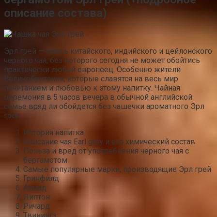
описание состава)
Эрл грей — смесь китайского, индийского и цейлонского
черного чая, без которого сегодня не может обойтись
практически любой европеец. Особенно жители
Великобритании, которые славятся на весь мир
почитанием и любовью к этому напитку. Чайная
церемония в 5 часов вечера в обычной английской
семье вряд ли обойдется без чашечки ароматного Эрл
грея.
История напитка
Описание чая Earl grey и его химический состав
Польза и вред от употребления черного чая с
бергамотом
Самые популярные марки, производящие Эрл грей
Гринфилд
Ахмад
Липтон
Ричард
Твинингз