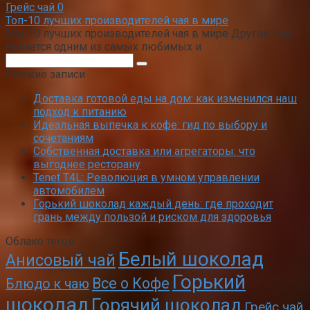
Грейс чай
0
Топ-10 лучших производителей чая в мире
Топ-10 лучших производителей чая в мире Другое Чай
является одним из самых любимых и
Поиск:
Свежие записи
Доставка готовой еды на дом: как изменился наш
подход к питанию
Идеальная выпечка к кофе: гид по выбору и
сочетаниям
Собственная доставка или агрегаторы: что
выгоднее ресторану
Tenet T4L: Революция в умном управлении
автомобилем
Горький шоколад каждый день: где проходит
грань между пользой и риском для здоровья
Облако тегов
Белый шоколад
Анисовый чай
Горький
Все о Кофе
Блюдо к чаю
шоколад
Горячий шоколад
Грейс чай