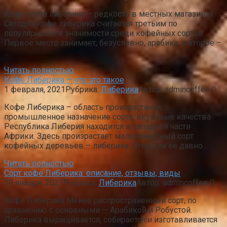
Кофе сорта либерика – редкость в местных магазинах
Сегодня кофе либерика считается третьим по
популярности и значимости среди кофейных сортов.
Первое место занимает, безусловно, арабика, а второе –
…
Читать полностью
Кофе Либерика — что это такое
1 февраля, 2021
Рубрика:
Либерика
Автор:
admincoffee
0
Кофе Либерика – область произрастания,
промышленное назначение сорта, вкусовые качества
Республика Либерия находится в западной части
Африки. Здесь произрастает малоизвестный сорт
кофейных деревьев – либерика. Открыли ее давно…
Читать полностью
Сорт кофе Либерика: описание, отзывы, виды
19 января, 2021
Рубрика:
Либерика
Автор:
admincoffee
0
Кофе Либерика Менее распространенный сорт, по
сравнению с основными — Арабикой и Робустой.
Либерика выращивается, собирается и изготавливается