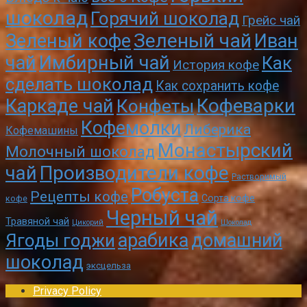
шоколад
Горячий шоколад
Грейс чай
Зеленый чай
Зеленый кофе
Иван
чай
Имбирный чай
Как
История кофе
сделать шоколад
Как сохранить кофе
Кофеварки
Каркаде чай
Конфеты
Кофемолки
Либерика
Кофемашины
Монастырский
Молочный шоколад
чай
Производители кофе
Растворимый
Робуста
Рецепты кофе
Сорта кофе
кофе
Черный чай
Травяной чай
Цикорий
Шоколад
арабика
домашний
Ягоды годжи
шоколад
эксцельза
Privacy Policy