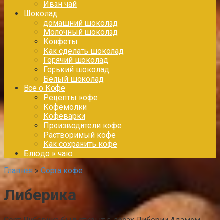
Иван чай
Шоколад
домашний шоколад
Молочный шоколад
Конфеты
Как сделать шоколад
Горячий шоколад
Горький шоколад
Белый шоколад
Все о Кофе
Рецепты кофе
Кофемолки
Кофеварки
Производители кофе
Растворимый кофе
Как сохранить кофе
Блюдо к чаю
Главная
»
Сорта кофе
Либерика
Сорт Либерика был открыт в лесах Либерии Адамом