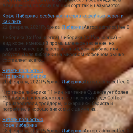
Афцелиусом, поэтому данный сорт так и называется.
Кофе Либерика: особенности сорта кофейных зерен и
как пить
22 февраля, 2021
Рубрика:
Либерика
Автор:
admincoffee
0
Либерика (Cofféa liberica) Либерика (Cofféa liberica) –
вид кофе, имеющий промышленное значение, но
гораздо менее распространённый, чем арабика или
робуста. Доля либерики на мировом кофейном рынке
составляет всего…
Читать полностью
Что такое либерика
20 февраля, 2021
Рубрика:
Либерика
Автор:
admincoffee
0
Что такое либерика 11 мин. на чтение Существует более
120 видов растений, которые относятся к роду Coffea.
Производители, трейдеры, обжарщики, бариста и
потребители хорошо знакомы с двумя из…
Читать полностью
Кофе либерика
18 февраля, 2021
Рубрика:
Либерика
Автор:
admincoffee
0