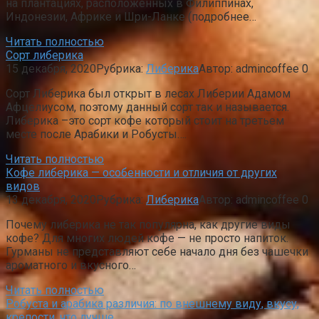
на плантациях, расположенных в Филиппинах,
Индонезии, Африке и Шри-Ланке (подробнее…
Читать полностью
Сорт либерика
15 декабря, 2020
Рубрика:
Либерика
Автор:
admincoffee
0
Сорт Либерика был открыт в лесах Либерии Адамом
Афцелиусом, поэтому данный сорт так и называется.
Либерика –это сорт кофе который стоит на третьем
месте после Арабики и Робусты….
Читать полностью
Кофе либерика — особенности и отличия от других
видов
13 декабря, 2020
Рубрика:
Либерика
Автор:
admincoffee
0
Почему либерика не так популярна, как другие виды
кофе? Для многих людей кофе — не просто напиток.
Гурманы не представляют себе начало дня без чашечки
ароматного и вкусного…
Читать полностью
Робуста и арабика различия: по внешнему виду, вкусу,
крепости, что лучше