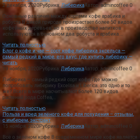
2 декабря, 2020
Рубрика:
Либерика
Автор:
admincoffee
0
Основные различия между сортами кофе арабика и
робуста В дикой природе произрастает более 50 видов
кофейных деревьев, но в производстве напитков
используются в основном два: робуста и арабика….
Читать полностью
Блог о кофе и чае — сорт кофе либерика эксельса —
самый редкий в мире, его вкус, где купить либерику —
читать
19 ноября, 2020
Рубрика:
Либерика
Автор:
admincoffee
0
Либерика — самый редкий сорт кофе Где можно
попробовать либерику Excelsa и Liberica: это одно и то
же? Всего в мире насчитывают более 120 видов
растений рода Coffea,…
Читать полностью
Польза и вред зелёного кофе для похудения – отзывы,
с имберем, экстракт
15 ноября, 2020
Рубрика:
Либерика
Автор:
admincoffee
0
Всё о зелёном кофе В современном мире кофе является