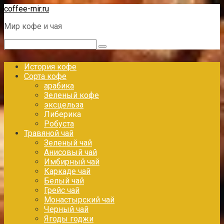
Перейти
coffee-mir.ru
к
Мир кофе и чая
контенту
Поиск:
История кофе
Сорта кофе
арабика
Зеленый кофе
эксцельза
Либерика
Робуста
Травяной чай
Зеленый чай
Анисовый чай
Имбирный чай
Каркаде чай
Белый чай
Грейс чай
Монастырский чай
Черный чай
Ягоды годжи