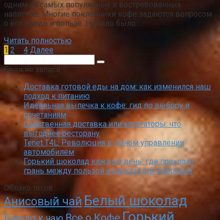
одним из самых популярных и востребованных
напитков. Многие поклонники кофе задаются вопросом
о его вреде и пользе. Немало было…
Читать полностью
Пагинация
1
2
…
4
Далее
записей
Поиск:
Свежие записи
Доставка готовой еды на дом: как изменился наш
подход к питанию
Идеальная выпечка к кофе: гид по выбору и
сочетаниям
Собственная доставка или агрегаторы: что
выгоднее ресторану
Tenet T4L: Революция в умном управлении
автомобилем
Горький шоколад каждый день: где проходит
грань между пользой и риском для здоровья
Облако тегов
Белый шоколад
Анисовый чай
Горький
Все о Кофе
Блюдо к чаю