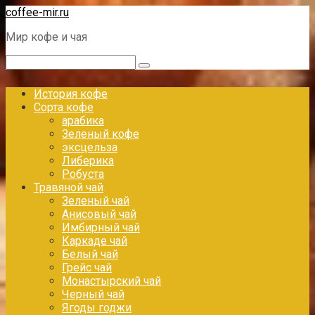
Перейти
coffee-mir.ru
к
Мир кофе и чая
контенту
Поиск:
История кофе
Сорта кофе
арабика
Зеленый кофе
эксцельза
Либерика
Робуста
Травяной чай
Зеленый чай
Анисовый чай
Имбирный чай
Каркаде чай
Белый чай
Грейс чай
Монастырский чай
Черный чай
Ягоды годжи