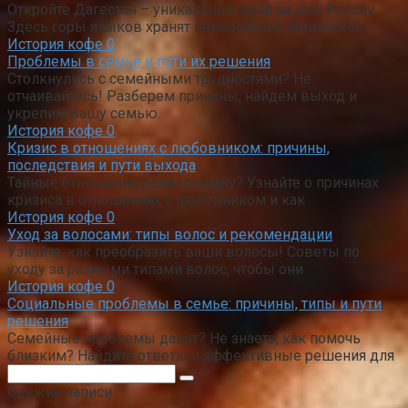
Откройте Дагестан – уникальный край на юге России.
Здесь горы языков хранят невероятное этническое
История кофе
0
Проблемы в семье и пути их решения
Столкнулись с семейными трудностями? Не
отчаивайтесь! Разберем причины, найдем выход и
укрепим вашу семью.
История кофе
0
Кризис в отношениях с любовником: причины,
последствия и пути выхода
Тайные отношения дали трещину? Узнайте о причинах
кризиса в отношениях с любовником и как
История кофе
0
Уход за волосами: типы волос и рекомендации
Узнайте, как преобразить ваши волосы! Советы по
уходу за разными типами волос, чтобы они
История кофе
0
Социальные проблемы в семье: причины, типы и пути
решения
Семейные проблемы давят? Не знаете, как помочь
близким? Найдите ответы и эффективные решения для
Поиск:
Свежие записи