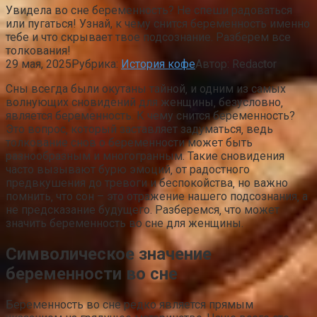
Увидела во сне беременность? Не спеши радоваться
или пугаться! Узнай, к чему снится беременность именно
тебе и что скрывает твое подсознание. Разберем все
толкования!
29 мая, 2025
Рубрика:
История кофе
Автор:
Redactor
Сны всегда были окутаны тайной‚ и одним из самых
волнующих сновидений для женщины‚ безусловно‚
является беременность. К чему снится беременность?
Это вопрос‚ который заставляет задуматься‚ ведь
толкование снов о беременности может быть
разнообразным и многогранным. Такие сновидения
часто вызывают бурю эмоций‚ от радостного
предвкушения до тревоги и беспокойства‚ но важно
помнить‚ что сон – это отражение нашего подсознания‚ а
не предсказание будущего. Разберемся‚ что может
значить беременность во сне для женщины.
Символическое значение
беременности во сне
Беременность во сне редко является прямым