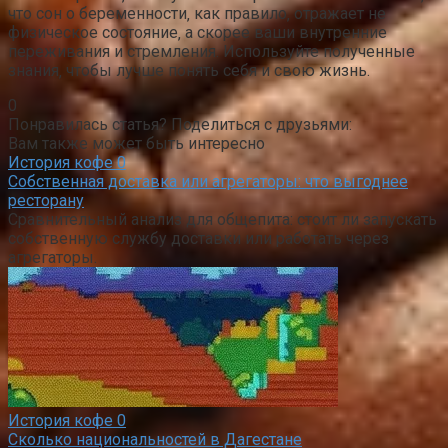
что сон о беременности‚ как правило‚ отражает не
физическое состояние‚ а скорее ваши внутренние
переживания и стремления. Используйте полученные
знания‚ чтобы лучше понять себя и свою жизнь.
0
Понравилась статья? Поделиться с друзьями:
Вам также может быть интересно
История кофе
0
Собственная доставка или агрегаторы: что выгоднее
ресторану
Сравнительный анализ для общепита: стоит ли запускать
собственную службу доставки или работать через
агрегаторы.
История кофе
0
Сколько национальностей в Дагестане