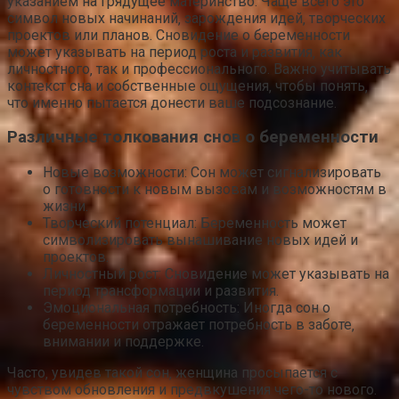
указанием на грядущее материнство. Чаще всего это
символ новых начинаний‚ зарождения идей‚ творческих
проектов или планов. Сновидение о беременности
может указывать на период роста и развития‚ как
личностного‚ так и профессионального. Важно учитывать
контекст сна и собственные ощущения‚ чтобы понять‚
что именно пытается донести ваше подсознание.
Различные толкования снов о беременности
Новые возможности: Сон может сигнализировать
о готовности к новым вызовам и возможностям в
жизни.
Творческий потенциал: Беременность может
символизировать вынашивание новых идей и
проектов.
Личностный рост: Сновидение может указывать на
период трансформации и развития.
Эмоциональная потребность: Иногда сон о
беременности отражает потребность в заботе‚
внимании и поддержке.
Часто‚ увидев такой сон‚ женщина просыпается с
чувством обновления и предвкушения чего-то нового.