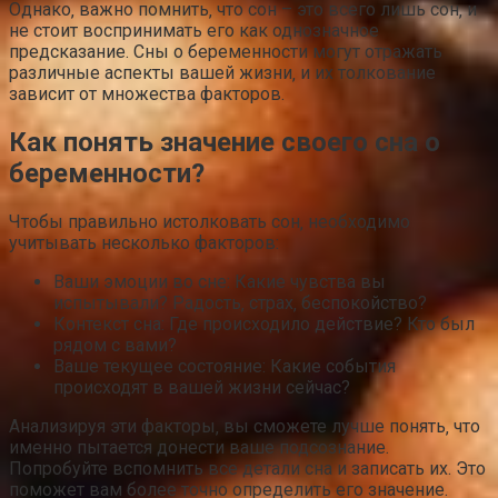
Однако‚ важно помнить‚ что сон – это всего лишь сон‚ и
не стоит воспринимать его как однозначное
предсказание. Сны о беременности могут отражать
различные аспекты вашей жизни‚ и их толкование
зависит от множества факторов.
Как понять значение своего сна о
беременности?
Чтобы правильно истолковать сон‚ необходимо
учитывать несколько факторов:
Ваши эмоции во сне: Какие чувства вы
испытывали? Радость‚ страх‚ беспокойство?
Контекст сна: Где происходило действие? Кто был
рядом с вами?
Ваше текущее состояние: Какие события
происходят в вашей жизни сейчас?
Анализируя эти факторы‚ вы сможете лучше понять‚ что
именно пытается донести ваше подсознание.
Попробуйте вспомнить все детали сна и записать их. Это
поможет вам более точно определить его значение.