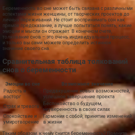
Беременность во сне может быть связана с различными
аспектами жизни женщины‚ от творческих проектов до
личных переживаний. Не стоит воспринимать сон как
прямое предсказание‚ а лучше попытаться понять‚ какие
эмоции и мысли он отражает. В конечном счете‚
толкование снов – это очень индивидуальный процесс‚
и только вы сами можете определить истинное
значение своего сна.
Сравнительная таблица толкований
снов о беременности
Эмоции во сне
Возможное значение
Радость и
Предвкушение новых возможностей‚
восторг
успешное завершение проекта
Беспокойство о будущем‚
Страх и тревога
неуверенность в своих силах
Спокойствие и
Гармония с собой‚ принятие изменений
умиротворение
в жизни
Таким образом‚ к чему снится беременность? Помните‚