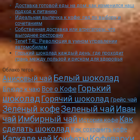
Доставка готовой еды на дом: как изменился наш
подход к питанию
Идеальная выпечка к кофе: гид по выбору и
сочетаниям
Собственная доставка или агрегаторы: что
выгоднее ресторану
Tenet T4L: Революция в умном управлении
автомобилем
Горький шоколад каждый день: где проходит
грань между пользой и риском для здоровья
Облако тегов
Белый шоколад
Анисовый чай
Горький
Все о Кофе
Блюдо к чаю
шоколад
Горячий шоколад
Грейс чай
Зеленый чай
Зеленый кофе
Иван
чай
Имбирный чай
Как
История кофе
сделать шоколад
Как сохранить кофе
Кофеварки
Каркаде чай
Конфеты