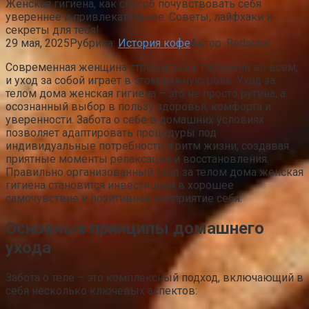
Женская гигиена, как способ почувствовать себя
увереннее и привлекательнее. Советы, лайфхаки и
секреты для тебя!
29 мая, 2025
Рубрика:
История кофе
Автор:
Redactor
Современная женщина стремиться к гармонии во всем,
и уход за собой играет в этом важную роль. Уход за
телом дома женская гигиена – это не просто рутина, а
осознанный выбор в пользу здоровья, комфорта и
уверенности. Забота о себе в домашних условиях
позволяет адаптировать процедуры под
индивидуальные потребности и ритм жизни, создавая
приятные моменты релаксации и восстановления.
Правильно организованный уход за телом дома женская
гигиена становится инвестицией в хорошее
самочувствие и позитивное восприятие себя.
Основные принципы домашнего
ухода
Забота о теле – это комплексный подход, включающий в
себя несколько ключевых аспектов: