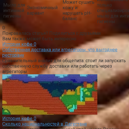
Может сушить
Мыло для
только
Экономичный
кожу и
интимной
специализиро
вариант
нарушать pH-
гигиены
мыло для инт
баланс
гигиены
0
Понравилась статья? Поделиться с друзьями:
Вам также может быть интересно
История кофе
0
Собственная доставка или агрегаторы: что выгоднее
ресторану
Сравнительный анализ для общепита: стоит ли запускать
собственную службу доставки или работать через
агрегаторы.
История кофе
0
Сколько национальностей в Дагестане