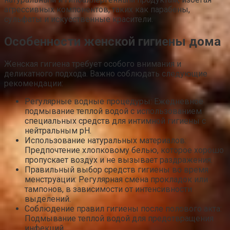
агрессивных компонентов, таких как парабены,
сульфаты и искусственные красители.
Особенности женской гигиены дома
Женская гигиена требует особого внимания и
деликатного подхода. Важно соблюдать следующие
рекомендации:
Регулярные водные процедуры: Ежедневное
подмывание теплой водой с использованием
специальных средств для интимной гигиены с
нейтральным pH.
Использование натуральных материалов:
Предпочтение хлопковому белью, которое хорошо
пропускает воздух и не вызывает раздражения.
Правильный выбор средств гигиены во время
менструации: Регулярная смена прокладок или
тампонов, в зависимости от интенсивности
выделений.
Соблюдение правил гигиены после полового акта:
Подмывание теплой водой для предотвращения
инфекций.