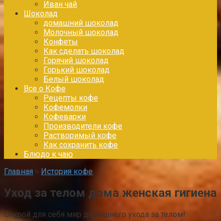
Иван чай
Шоколад
домашний шоколад
Молочный шоколад
Конфеты
Как сделать шоколад
Горячий шоколад
Горький шоколад
Белый шоколад
Все о Кофе
Рецепты кофе
Кофемолки
Кофеварки
Производители кофе
Растворимый кофе
Как сохранить кофе
Блюдо к чаю
Главная
»
История кофе
Уход за телом дома женская гигиена
Открой для себя мир домашнего ухода за телом!