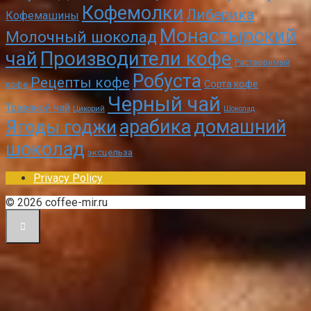
Кофемолки
Либерика
Кофемашины
Монастырский
Молочный шоколад
чай
Производители кофе
Растворимый
Робуста
Рецепты кофе
Сорта кофе
кофе
Черный чай
Травяной чай
Цикорий
Шоколад
арабика
домашний
Ягоды годжи
шоколад
эксцельза
Privacy Policy
© 2026 coffee-mir.ru