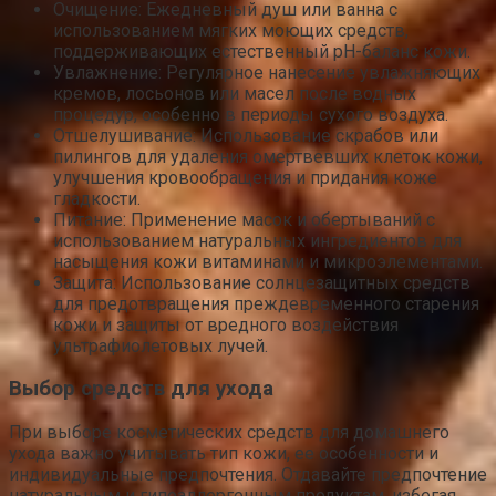
Очищение: Ежедневный душ или ванна с
использованием мягких моющих средств,
поддерживающих естественный pH-баланс кожи.
Увлажнение: Регулярное нанесение увлажняющих
кремов, лосьонов или масел после водных
процедур, особенно в периоды сухого воздуха.
Отшелушивание: Использование скрабов или
пилингов для удаления омертвевших клеток кожи,
улучшения кровообращения и придания коже
гладкости.
Питание: Применение масок и обертываний с
использованием натуральных ингредиентов для
насыщения кожи витаминами и микроэлементами.
Защита: Использование солнцезащитных средств
для предотвращения преждевременного старения
кожи и защиты от вредного воздействия
ультрафиолетовых лучей.
Выбор средств для ухода
При выборе косметических средств для домашнего
ухода важно учитывать тип кожи, ее особенности и
индивидуальные предпочтения. Отдавайте предпочтение
натуральным и гипоаллергенным продуктам, избегая