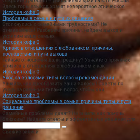
Откройте Дагестан – уникальный край на юге России.
Здесь горы языков хранят невероятное этническое
История кофе
0
Проблемы в семье и пути их решения
Столкнулись с семейными трудностями? Не
отчаивайтесь! Разберем причины, найдем выход и
укрепим вашу семью.
История кофе
0
Кризис в отношениях с любовником: причины,
последствия и пути выхода
Тайные отношения дали трещину? Узнайте о причинах
кризиса в отношениях с любовником и как
История кофе
0
Уход за волосами: типы волос и рекомендации
Узнайте, как преобразить ваши волосы! Советы по
уходу за разными типами волос, чтобы они
История кофе
0
Социальные проблемы в семье: причины, типы и пути
решения
Семейные проблемы давят? Не знаете, как помочь
близким? Найдите ответы и эффективные решения для
Поиск:
Свежие записи