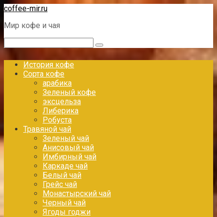
Перейти
coffee-mir.ru
к
Мир кофе и чая
контенту
Поиск:
История кофе
Сорта кофе
арабика
Зеленый кофе
эксцельза
Либерика
Робуста
Травяной чай
Зеленый чай
Анисовый чай
Имбирный чай
Каркаде чай
Белый чай
Грейс чай
Монастырский чай
Черный чай
Ягоды годжи