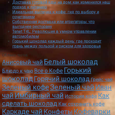
Доставка готовой еды на дом: как изменился наш
подход к питанию
Идеальная выпечка к кофе: гид по выбору и
сочетаниям
Собственная доставка или агрегаторы: что
выгоднее ресторану
Tenet T4L: Революция в умном управлении
автомобилем
Горький шоколад каждый день: где проходит
грань между пользой и риском для здоровья
Облако тегов
Белый шоколад
Анисовый чай
Горький
Все о Кофе
Блюдо к чаю
шоколад
Горячий шоколад
Грейс чай
Зеленый чай
Зеленый кофе
Иван
чай
Имбирный чай
Как
История кофе
сделать шоколад
Как сохранить кофе
Кофеварки
Каркаде чай
Конфеты