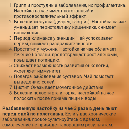
Грипп и простудные заболевания, их профилактика.
Настойка на чае имеет потогонный и
противовоспалительный эффект.
Болезни желудка (диарея, гастрит). Настойка на чае
уменьшает перистальтику кишечника, снимает
воспаление.
Период климакса у женщин. Чай успокаивает
нервы, снижает раздражительность.
Простатит у мужчин. Настойка на чае облегчает
течение болезни, предотвращает рост аденомы,
повышает потенцию.
Снижает возможность развития онкологии,
укрепляет иммунитет.
Подагра, заболевания суставов. Чай помогает
выведению солей.
Цистит. Оказывает мочегонное действие.
Болезни полости рта и горла, настойкой на чае
полоскать после приема пищи и воды.
Разбавленную настойку на чае 3 раза в день пьют
перед едой по полстакана
. Если у вас хронические
заболевания, проконсультируйтесь с врачом,
самолечение не приведет к хорошим результатам.