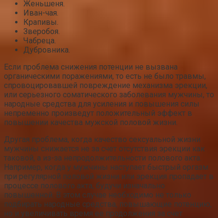
Женьшеня.
Иван-чая.
Крапивы.
Зверобоя.
Чабреца.
Дубровника.
Если проблема снижения потенции не вызвана
органическими поражениями, то есть не было травмы,
спровоцировавшей повреждение механизма эрекции,
или серьезного соматического заболевания мужчины, то
народные средства для усиления и повышения силы
непременно произведут положительный эффект в
повышении качества мужской половой жизни.
Другая проблема, когда качество сексуальной жизни
мужчины снижается не за счет отсутствия эрекции как
таковой, а из-за непродолжительности полового акта.
Например, когда у мужчины наступает быстрый оргазм
при регулярной половой жизни или эрекция пропадает в
процессе полового акта, будучи изначально
повышенной. В этом случае необходимо не только
подбирать народные средства, повышающие потенцию,
но и увеличивать время ее продолжения за счет