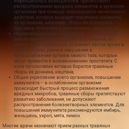
инфекционных возбудителей, препятствуют
распространению вредных элементов в мужском
организме при помощи повышенного мочегонного
действия, которое выводит токсичные элементы
из организма, например, сборы из розмарина,
брусники, толокнянки, золотарника, пижмы и др;
Нормализация кровоснабжения – способствует
работе кровеносной системы в организме, ее
улучшенной циркуляции, устраняет застои крови в
лимфооттоках, разные нарушения в
кровоснабжении органов малого таза, которые
могут привести к возникновению простатита. С
этим патологиями активно борются травяные
сборы из донника, каштана;
Общее укрепление всего организма, повышение
иммунитета – в ослабленном организме
происходит быстрый процесс размножения
вредных микробов, травяные сборы препятствуют
развитию заболевания, не допускают
распространения болезнетворных элементов. Для
повышения иммунитета рекомендуются имбирь,
женьшень, укроп, мята, лимон.
Многие врачи назначают прием разных травяных