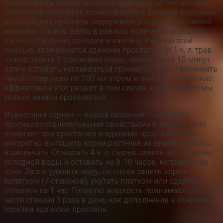
Можно взять листья молодой крапивы, но только при
отсутствии опасности тромбофлебита. Больше полезных
веществ для простаты содержится в корне двудомной
крапивы. Можно взять в равных количествах корни
данного растения, солодки и калгана. Именно этой
смесью излечивается аденома простаты. По 1 ч. л. трав
нужно залить 3 стаканами воды, прокипятить 10 минут.
Затем оставить настаиваться примерно 1 час. Принимать
такой отвар надо по 200 мл утром и вечером. Особенно
эффективен этот рецепт в том случае, когда симптомы
только начали проявляться.
Известный сорняк — пырей ползучий — обладает
противовоспалительными свойствами и эффективно
помогает при простатите и аденоме простаты. Надо
аккуратно вытащить корни растения из земли, помыть,
измельчить. Отмерить 4 ч. л. сырья, залить их стаканом
холодной воды и оставить на 8-10 часов, например, на
ночь. Затем удалить воду, но снова залить корни
кипятком (7 стаканов), укутать платком или одеялом,
оставить на 1 час. Готовую жидкость принимают по 1/3
части стакана 3 раза в день как дополнение к основной
терапии аденомы простаты.