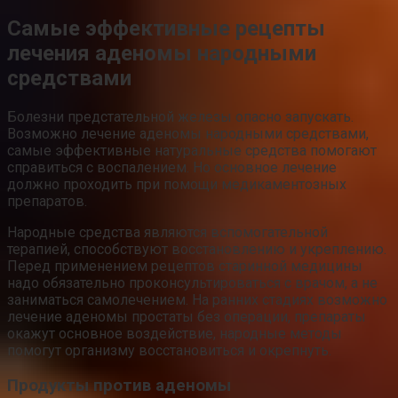
Самые эффективные рецепты
лечения аденомы народными
средствами
Болезни предстательной железы опасно запускать.
Возможно лечение аденомы народными средствами,
самые эффективные натуральные средства помогают
справиться с воспалением. Но основное лечение
должно проходить при помощи медикаментозных
препаратов.
Народные средства являются вспомогательной
терапией, способствуют восстановлению и укреплению.
Перед применением рецептов старинной медицины
надо обязательно проконсультироваться с врачом, а не
заниматься самолечением. На ранних стадиях возможно
лечение аденомы простаты без операции, препараты
окажут основное воздействие, народные методы
помогут организму восстановиться и окрепнуть.
Продукты против аденомы