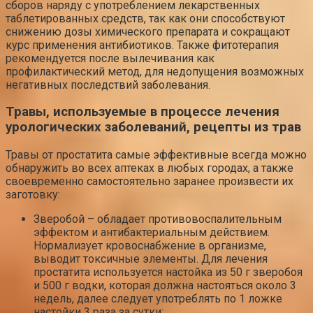
сборов наряду с употреблением лекарственных
таблетированных средств, так как они способствуют
снижению дозы химического препарата и сокращают
курс применения антибиотиков. Также фитотерапия
рекомендуется после вылечивания как
профилактический метод, для недопущения возможных
негативных последствий заболевания.
Травы, используемые в процессе лечения
урологических заболеваний, рецепты из трав
Травы от простатита самые эффективные всегда можно
обнаружить во всех аптеках в любых городах, а также
своевременно самостоятельно заранее произвести их
заготовку:
Зверобой – обладает противовоспалительным
эффектом и антибактериальным действием.
Нормализует кровоснабжение в организме,
выводит токсичные элементы. Для лечения
простатита используется настойка из 50 г зверобоя
и 500 г водки, которая должна настояться около 3
недель, далее следует употреблять по 1 ложке
настойки 3 раза за сутки;