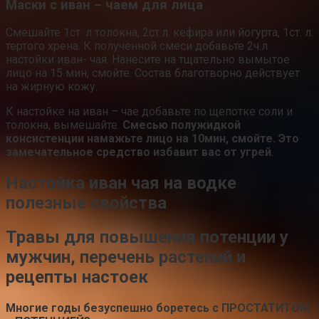
Маски с иван – чаем для лица
Смешайте 1ст. л толокна, 2ст.л. кефира или йогурта, 1ст. л.
тертого хрена. К полученной смеси добавьте 2ч.л
настойки иван- чая. Нанесите на тщательно вымытое
лицо на 15 мин, смойте. Состав благотворно действует
на жирную кожу.
К настойке на иван – чае добавьте по щепотке соли и
толокна, вымешайте.
Смесью полужидкой
консистенции намажьте лицо на 10мин, смойте. Это
замечательное средство избавит вас от угрей
.
Настойка иван чая на водке
полезные свойства
Травы для повышения потенции у
мужчин, перечень растений и
рецепты настоек
Многие годы безуспешно боретесь с ПРОСТАТИТОМ