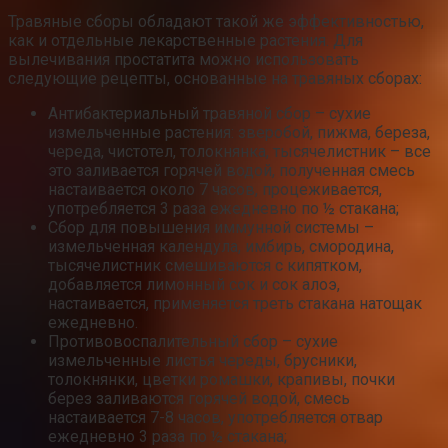
Травяные сборы обладают такой же эффективностью,
как и отдельные лекарственные растения. Для
вылечивания простатита можно использовать
следующие рецепты, основанные на травяных сборах:
Антибактериальный травяной сбор – сухие
измельченные растения: зверобой, пижма, береза,
череда, чистотел, толокнянка, тысячелистник – все
это заливается горячей водой, полученная смесь
настаивается около 7 часов, процеживается,
употребляется 3 раза ежедневно по ½ стакана;
Сбор для повышения иммунной системы –
измельченная календула, имбирь, смородина,
тысячелистник смешиваются с кипятком,
добавляется лимонный сок и сок алоэ,
настаивается, применяется треть стакана натощак
ежедневно.
Противовоспалительный сбор – сухие
измельченные листья череды, брусники,
толокнянки, цветки ромашки, крапивы, почки
берез заливаются горячей водой, смесь
настаивается 7-8 часов, употребляется отвар
ежедневно 3 раза по ½ стакана;