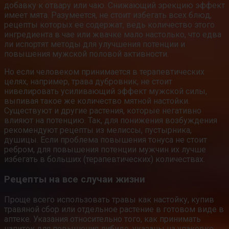
добавку к отвару или чаю. Снижающий эрекцию эффект
имеет мята. Разумеется, не стоит избегать всех блюд,
рецепты которых ее содержат, ведь количество этого
ингредиента в чае или жвачке мало настолько, что едва
ли испортят методы для улучшения потенции и
повышения мужской половой активности.
Но если человеком принимается в терапевтических
целях, например, трава дубровник, не стоит
нивелировать усиливающий эффект мужской силы,
выпивая такое же количество мятной настойки.
Существуют и другие растения, которые негативно
влияют на потенцию. Так, для понижения возбуждения
рекомендуют рецепты из мелиссы, пустырника,
душицы. Если проблема повышения тонуса не стоит
ребром, для повышения потенции мужчин их лучше
избегать в больших (терапевтических) количествах.
Рецепты на все случаи жизни
Проще всего использовать травы как настойку, купив
травяной сбор или отдельное растение в готовом виде в
аптеке. Указания относительно того, как принимать
напиток для повышения либидо, указаны на упаковке.