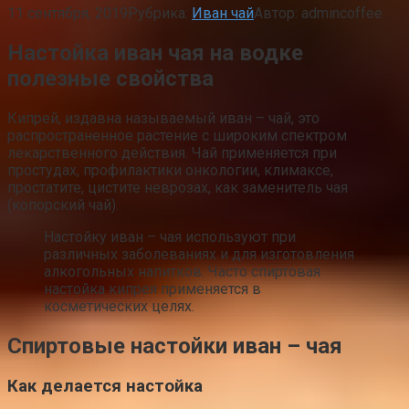
11 сентября, 2019
Рубрика:
Иван чай
Автор:
admincoffee
Настойка иван чая на водке
полезные свойства
Кипрей, издавна называемый иван – чай, это
распространенное растение с широким спектром
лекарственного действия. Чай применяется при
простудах, профилактики онкологии, климаксе,
простатите, цистите неврозах, как заменитель чая
(копорский чай).
Настойку иван – чая используют при
различных заболеваниях и для изготовления
алкогольных напитков. Часто спиртовая
настойка кипрея применяется в
косметических целях.
Спиртовые настойки иван – чая
Как делается настойка