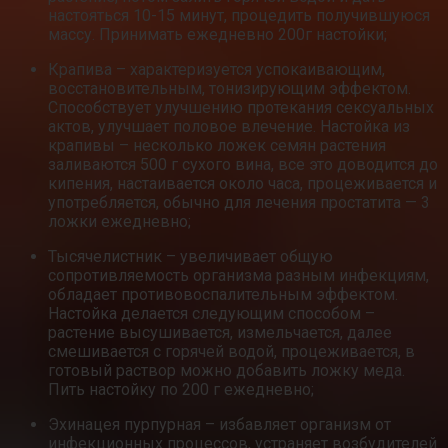
настояться 10-15 минут, процедить получившуюся
массу. Принимать ежедневно 200г настойки;
Крапива – характеризуется успокаивающим,
восстановительным, тонизирующим эффектом.
Способствует улучшению протекания сексуальных
актов, улучшает половое влечение. Настойка из
крапивы – несколько ложек семян растения
заливаются 500 г сухого вина, все это доводится до
кипения, настаивается около часа, процеживается и
употребляется, обычно для лечения простатита — 3
ложки ежедневно;
Тысячелистник – увеличивает общую
сопротивляемость организма разным инфекциям,
обладает противовоспалительным эффектом.
Настойка делается следующим способом –
растение высушивается, измельчается, далее
смешивается с горячей водой, процеживается, в
готовый раствор можно добавить ложку меда.
Пить настойку по 200 г ежедневно;
Эхинацея пурпурная – избавляет организм от
инфекционных процессов, устраняет возбудителей