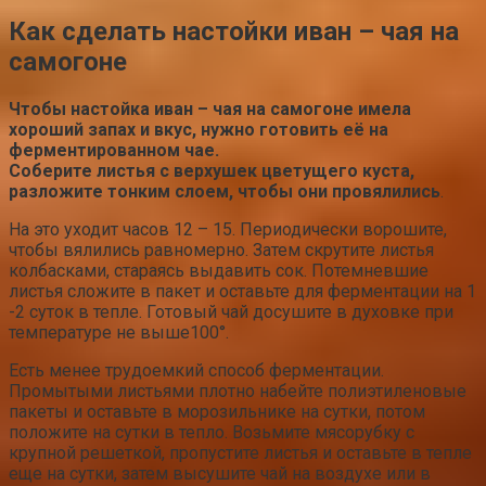
Как сделать настойки иван – чая на
самогоне
Чтобы настойка иван – чая на самогоне имела
хороший запах и вкус, нужно готовить её на
ферментированном чае.
Соберите листья с верхушек цветущего куста,
разложите тонким слоем, чтобы они провялились
.
На это уходит часов 12 – 15. Периодически ворошите,
чтобы вялились равномерно. Затем скрутите листья
колбасками, стараясь выдавить сок. Потемневшие
листья сложите в пакет и оставьте для ферментации на 1
-2 суток в тепле. Готовый чай досушите в духовке при
температуре не выше100°.
Есть менее трудоемкий способ ферментации.
Промытыми листьями плотно набейте полиэтиленовые
пакеты и оставьте в морозильнике на сутки, потом
положите на сутки в тепло. Возьмите мясорубку с
крупной решеткой, пропустите листья и оставьте в тепле
еще на сутки, затем высушите чай на воздухе или в