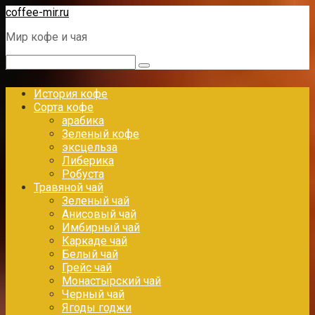
Перейти
coffee-mir.ru
к
Мир кофе и чая
контенту
Поиск:
История кофе
Сорта кофе
арабика
Зеленый кофе
эксцельза
Либерика
Робуста
Травяной чай
Зеленый чай
Анисовый чай
Имбирный чай
Каркаде чай
Белый чай
Грейс чай
Монастырский чай
Черный чай
Ягоды годжи