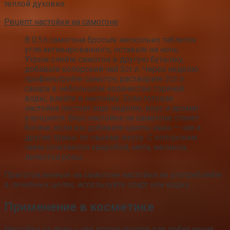
теплой духовке.
Рецепт настойки на самогоне
В 0.5л самогона бросьте несколько таблеток
угля активированного, оставьте на ночь.
Утром слейте самогон в другую бутылку,
добавьте копорский чай 3ст.л. Через неделю
профильтруйте самогон, растворите 2ст.л.
сахара в небольшом количестве горячей
воды, влейте в настойку. Если готовая
настойка постоит еще неделю, вкус и аромат
улучшится. Вкус настойки на самогоне станет
богаче, если вы добавите цветы иван — чая и
другие травы по своему вкусу. С копорским
чаем сочетаются зверобой, мята, мелисса,
лепестки розы.
Приготовленные на самогоне настойки не употребляйте
в лечебных целях, используйте спирт или водку.
Применение в косметике
Настойки на иван – чае используются для добавления