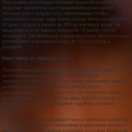
Хорошими качествами обладает конский каштан. Он
помогает организму восстанавливаться во время
лечения этого неприятного заболевания. Чтобы
приготовить отвар, надо взять только зеленые оболочки
от двух плодов и залить их 300 мл кипящей воды. На
медленном огне варить жидкость 15 минут, потом
процедить. На начальной стадии аденомы простаты надо
употреблять в холодном виде по 100 мл утром и
вечером.
Настойки от простатита
Лечение народными средствами предусматривает
использование настоек. Они дают хороший
терапевтический эффект, укрепляют иммунитет, имеют
антибактериальные свойства, способствуют
уменьшению аденомы простаты. Но готовятся такие
препараты на спирту, поэтому надо посоветоваться с
врачом, насколько необходимо подобное лечение
патологии.
Настойка прополиса содержит много полезных веществ
и помогает бороться с бактериями и вирусами, которые
могут являться причинами аденомы простаты. Большое