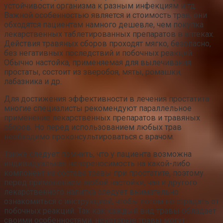
устойчивости организма к разным инфекциям и тд.
Важной особенностью является и стоимость трав, они
обходятся пациентам намного дешевле, чем покупка
лекарственных таблетированных препаратов в аптеках.
Действия травяных сборов проходят мягко, безопасно,
без негативных последствий и побочных реакций.
Обычно настойка, применяемая для вылечивания
простаты, состоит из зверобоя, мяты, ромашки,
лабазника и др.
Для достижения эффективности в лечения простатита
многие специалисты рекомендуют параллельное
применение лекарственных препаратов и травяных
сборов. Но перед использованием любых трав
необходимо проконсультироваться с врачом.
Также следует помнить, что у пациента возможна
индивидуальная непереносимость на какой-либо
компонент из состава травы при простатите, поэтому
перед применением любой настойки, чая и другого
лекарственного напитка следует внимательно
ознакомиться с инструкцией, чтобы потом не страдать от
побочных реакций. Так как каждый вид травы обладает
своими особенностями, некоторые травы могут