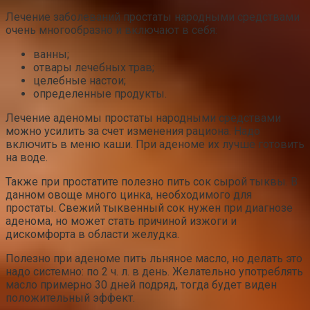
Лечение заболеваний простаты народными средствами
очень многообразно и включают в себя:
ванны;
отвары лечебных трав;
целебные настои;
определенные продукты.
Лечение аденомы простаты народными средствами
можно усилить за счет изменения рациона. Надо
включить в меню каши. При аденоме их лучше готовить
на воде.
Также при простатите полезно пить сок сырой тыквы. В
данном овоще много цинка, необходимого для
простаты. Свежий тыквенный сок нужен при диагнозе
аденома, но может стать причиной изжоги и
дискомфорта в области желудка.
Полезно при аденоме пить льняное масло, но делать это
надо системно: по 2 ч. л. в день. Желательно употреблять
масло примерно 30 дней подряд, тогда будет виден
положительный эффект.