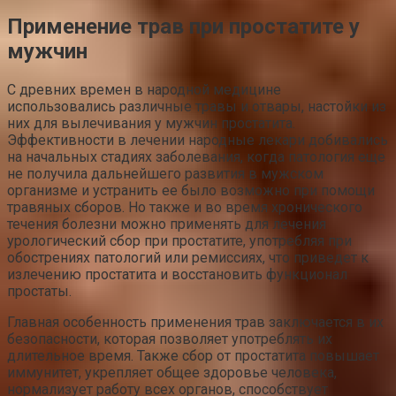
Применение трав при простатите у
мужчин
С древних времен в народной медицине
использовались различные травы и отвары, настойки из
них для вылечивания у мужчин простатита.
Эффективности в лечении народные лекари добивались
на начальных стадиях заболевания, когда патология еще
не получила дальнейшего развития в мужском
организме и устранить ее было возможно при помощи
травяных сборов. Но также и во время хронического
течения болезни можно применять для лечения
урологический сбор при простатите, употребляя при
обострениях патологий или ремиссиях, что приведет к
излечению простатита и восстановить функционал
простаты.
Главная особенность применения трав заключается в их
безопасности, которая позволяет употреблять их
длительное время. Также сбор от простатита повышает
иммунитет, укрепляет общее здоровье человека,
нормализует работу всех органов, способствует