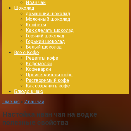
Иван чай
Шоколад
домашний шоколад
Молочный шоколад
Конфеты
Как сделать шоколад
Горячий шоколад
Горький шоколад
Белый шоколад
Все о Кофе
Рецепты кофе
Кофемолки
Кофеварки
Производители кофе
Растворимый кофе
Как сохранить кофе
Блюдо к чаю
Главная
»
Иван чай
Настойка иван чая на водке
полезные свойства