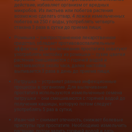
действие, избавляет организм от вредных
микробов. Из листьев или побегов растения
возможно сделать отвар, 4 ложки измельченных
побегов на 250 г воды, употреблять четверть
стакана 3 раза в сутки до приема пищи;
Ромашка – распространенное лекарственное
средство, обладает противовоспалительным
эффектом. Для вылечивания простатита советуют
употреблять настойку из ромашки – сухие цветки
растения смешиваются с горячей водой и
настаиваются около часа, далее настойка
выпивается 3 раза в день до приема пищи;
Петрушка – устраняет разные инфекционные
процессы в организме. Для вылечивания
простатита используются измельченные семена
петрушки – они смешиваются с горячей водой до
получения кашицы, которую потом следует
употреблять 5 раз в сутки;
Иван-чай – снимает отечность, снижает болевые
приступы при простатите. Необходимо измельчить
растение, потом залить горячей водой и дать