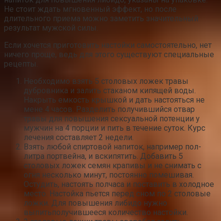
Не стоит ждать мгновенный эффект, но после
длительного приема можно заметить значительный
результат мужской силы.
Если хочется приготовить настойки самостоятельно, нет
ничего проще, ведь для этого существуют специальные
рецепты.
Необходимо взять 5 столовых ложек травы
дубровника и залить стаканом кипящей воды.
Накрыть емкость крышкой и дать настояться не
мене 4 часов. Разделить получившийся отвар
травы для повышения сексуальной потенции у
мужчин на 4 порции и пить в течение суток. Курс
лечения составляет 2 недели.
Взять любой спиртовой напиток, например пол-
литра портвейна, и вскипятить. Добавить 5
столовых ложек семян крапивы и не снимать с
огня несколько минут, постоянно помешивая.
Остудить, настоять полчаса и поставить в холодное
место. Настойка пьется перед сном по 2 столовые
ложки. Для повышения либидо нужно
выпитьполучившееся количество настойки.