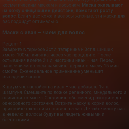
косметическим маскам и лосьонам.
Маски оказывают
на кожу очищающее действие, помогают росту
волос
. Если у вас кожа и волосы жирные, эти маски для
вас подойдут оптимально.
Маски с иван – чаем для волос
Рецепт 1
Заварите в термосе 3ст.л. татарника и 3ст.л. шишек
хмеля 100мл кипятка, через час процедите. После
остывания влейте 2ч. л. настойки иван – чая. Перед
нанесением волосы намочите, держите маску 15 мин,
смойте. Еженедельное применение уменьшит
выпадение волос.
К двум ч.л. настойки на иван – чае добавьте 1ч. л.
шампуня. Смешайте по ложке репейного, миндального и
оливкового масел. Соедините обе смеси, разотрите до
однородного состояния. Вотрите маску в корни волос,
прикройте пленкой и оставьте на час. Делайте маску ваз
в неделю, волосы будут выглядеть живыми и
блестящими.