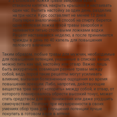
2 столовые ложки травы зверобоя залить
стаканом кипятка, накрыть крышкой и настаивать
один час. Выпить настойку за один день, разделив
на три части. Курс составляет не менее 12 дней.
Популярен аналогичный способ на спирту: берется
одна столовая ложка сухой травы зверобоя и
заливается пятью столовыми ложками водки.
Рецепт настаивается неделю, а после принимается
трижды в день по 40 капель для повышения
полового влечения.
Таким образом, любые травы для мужчин, необходимые
для повышения потенции, указанные в списках выше,
можно пить как чай, настойку или отвар. Важно лишь
быть аккуратным, совмещая разные травы между
собой, ведь порой такие рецепты могут усиливать
влияние, вызывая болезненные ощущения во время
повышения эрекции. Либо, напротив, действующие
вещества трав могут «спорить» между собой, и отвар, от
которого планировалось обрести высокий тонус, может
стать средством для его понижения или даже ухудшить
самочувствие. Поэтому при неуверенности в своих
умениях сбор трав для улучшения потенции лучше
покупать в готовом виде в аптеке.