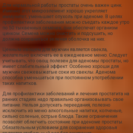
Для нормальной работы простаты очень важен цинк.
Именно этот микроэлемент хорошо укрепляет
иммунитет, уменьшает опухоль при аденоме. В целях
профилактики заболевания можно съедать каждое утро
по 50 тыквенных семечек, они обеспечат организм
цинком. Семена можно очистить и подсушить, но
должна сохраниться зеленая оболочка на них.
Ценным овощем для мужчин является свекла,
желательно включать ее в ежедневное меню. Следует
учитывать, что овощ полезен для аденомы простаты, но
имеет слабительный эффект. Особенно хороши для
мужчин свежевыжатые соки из свеклы. Аденома
способна уменьшаться при постоянном употреблении
таких напитков.
Для профилактики заболеваний и лечения простатита на
ранних стадиях надо правильно организовывать свое
питание. Нельзя допускать переедания, полезно
исключить из меню алкогольные напитки, копченые,
сильно соленые, острые блюда. Такие ограничения
позволят облегчить состояние при аденоме простаты.
Обязательным условием для сохранения здоровья