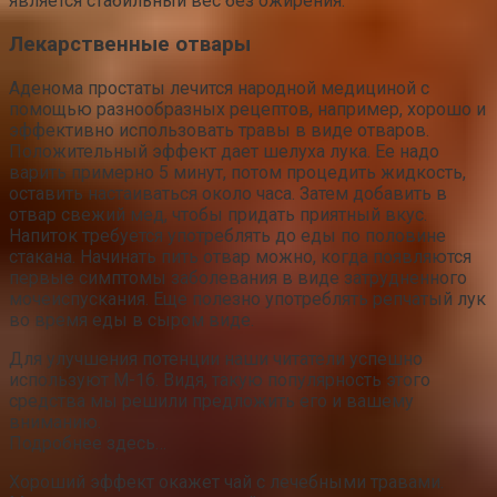
является стабильный вес без ожирения.
Лекарственные отвары
Аденома простаты лечится народной медициной с
помощью разнообразных рецептов, например, хорошо и
эффективно использовать травы в виде отваров.
Положительный эффект дает шелуха лука. Ее надо
варить примерно 5 минут, потом процедить жидкость,
оставить настаиваться около часа. Затем добавить в
отвар свежий мед, чтобы придать приятный вкус.
Напиток требуется употреблять до еды по половине
стакана. Начинать пить отвар можно, когда появляются
первые симптомы заболевания в виде затрудненного
мочеиспускания. Еще полезно употреблять репчатый лук
во время еды в сыром виде.
Для улучшения потенции наши читатели успешно
используют M-16. Видя, такую популярность этого
средства мы решили предложить его и вашему
вниманию.
Подробнее здесь…
Хороший эффект окажет чай с лечебными травами.