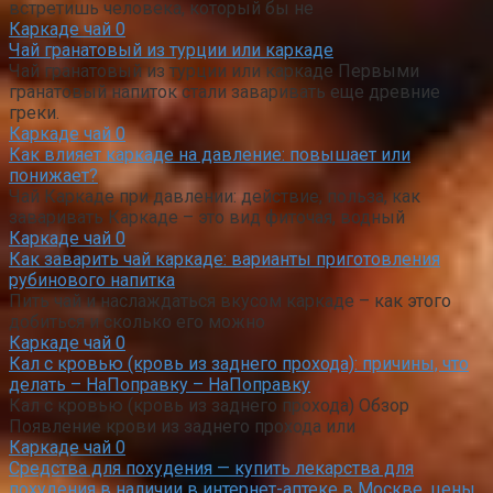
встретишь человека, который бы не
Каркаде чай
0
Чай гранатовый из турции или каркаде
Чай гранатовый из турции или каркаде Первыми
гранатовый напиток стали заваривать еще древние
греки.
Каркаде чай
0
Как влияет каркаде на давление: повышает или
понижает?
Чай Каркаде при давлении: действие, польза, как
заваривать Каркаде – это вид фиточая, водный
Каркаде чай
0
Как заварить чай каркаде: варианты приготовления
рубинового напитка
Пить чай и наслаждаться вкусом каркаде – как этого
добиться и сколько его можно
Каркаде чай
0
Кал с кровью (кровь из заднего прохода): причины, что
делать – НаПоправку – НаПоправку
Кал с кровью (кровь из заднего прохода) Обзор
Появление крови из заднего прохода или
Каркаде чай
0
Средства для похудения — купить лекарства для
похудения в наличии в интернет-аптеке в Москве, цены