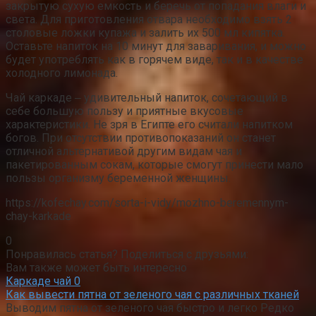
закрытую сухую емкость и беречь от попадания влаги и
света. Для приготовления отвара необходимо взять 2
столовые ложки купажа и залить их 500 мл кипятка.
Оставьте напиток на 10 минут для заваривания, и можно
будет употреблять как в горячем виде, так и в качестве
холодного лимонада.
Чай каркаде ‒ удивительный напиток, сочетающий в
себе большую пользу и приятные вкусовые
характеристики. Не зря в Египте его считали напитком
богов. При отсутствии противопоказаний он станет
отличной альтернативой другим видам чая и
пакетированным сокам, которые смогут принести мало
пользы организму беременной женщины.
https://kofechay.com/sorta-i-vidy/mozhno-beremennym-
chay-karkade
0
Понравилась статья? Поделиться с друзьями:
Вам также может быть интересно
Каркаде чай
0
Как вывести пятна от зеленого чая с различных тканей
Выводим пятна от зеленого чая быстро и легко Редко