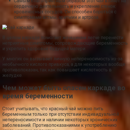
Самым благоприятным образом этот чай влияет на
сердечную деятельность и укрепление стенок
кровеносных сосудов. Он способен бороться с
симптомами астмы, аритмии и артроза.
В целом каркаде помогает женщинам легче перенести
неприятные симптомы, сопровождающие беременность
и укрепить здоровье будущей матери
У многих он вызывает личную непереносимость из-за
необычного кислого привкуса, а для некоторых вообще
противопоказан, так как повышает кислотность в
желудке.
Чем может быть опасен каркаде во
время беременности
Стоит учитывать, что красный чай можно пить
беременным только при отсутствии индивидуальной
непереносимости и наличии некоторых хронических
заболеваний. Противопоказаниями к употреблению