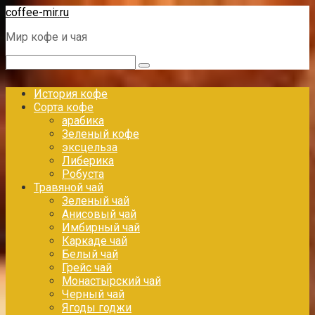
Перейти
coffee-mir.ru
к
Мир кофе и чая
контенту
Поиск:
История кофе
Сорта кофе
арабика
Зеленый кофе
эксцельза
Либерика
Робуста
Травяной чай
Зеленый чай
Анисовый чай
Имбирный чай
Каркаде чай
Белый чай
Грейс чай
Монастырский чай
Черный чай
Ягоды годжи