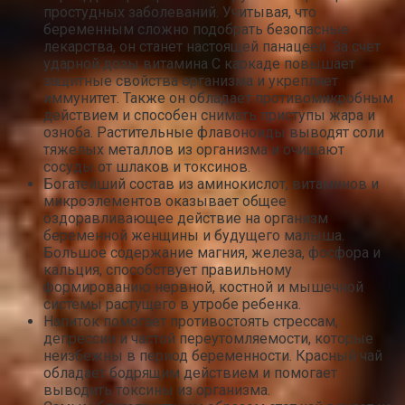
простудных заболеваний. Учитывая, что
беременным сложно подобрать безопасные
лекарства, он станет настоящей панацеей. За счет
ударной дозы витамина С каркаде повышает
защитные свойства организма и укрепляет
иммунитет. Также он обладает противомикробным
действием и способен снимать приступы жара и
озноба. Растительные флавоноиды выводят соли
тяжелых металлов из организма и очищают
сосуды от шлаков и токсинов.
Богатейший состав из аминокислот, витаминов и
микроэлементов оказывает общее
оздоравливающее действие на организм
беременной женщины и будущего малыша.
Большое содержание магния, железа, фосфора и
кальция, способствует правильному
формированию нервной, костной и мышечной
системы растущего в утробе ребенка.
Напиток помогает противостоять стрессам,
депрессии и частой переутомляемости, которые
неизбежны в период беременности. Красный чай
обладает бодрящим действием и помогает
выводить токсины из организма.