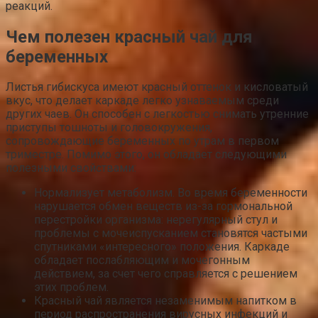
реакций.
Чем полезен красный чай для
беременных
Листья гибискуса имеют красный оттенок и кисловатый
вкус, что делает каркаде легко узнаваемым среди
других чаев. Он способен с легкостью снимать утренние
приступы тошноты и головокружения,
сопровождающие беременных по утрам в первом
триместре. Помимо этого, он обладает следующими
полезными свойствами:
Нормализует метаболизм. Во время беременности
нарушается обмен веществ из-за гормональной
перестройки организма: нерегулярный стул и
проблемы с мочеиспусканием становятся частыми
спутниками «интересного» положения. Каркаде
обладает послабляющим и мочегонным
действием, за счет чего справляется с решением
этих проблем.
Красный чай является незаменимым напитком в
период распространения вирусных инфекций и