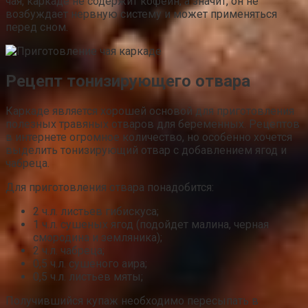
чая, каркаде не содержит кофеин, а значит, он не
возбуждает нервную систему и может применяться
перед сном.
Рецепт тонизирующего отвара
Каркаде является хорошей основой для приготовления
полезных травяных отваров для беременных. Рецептов
в интернете огромное количество, но особенно хочется
выделить тонизирующий отвар с добавлением ягод и
чабреца.
Для приготовления отвара понадобится:
2 ч.л. листьев гибискуса;
1 ч.л. сушеных ягод (подойдет малина, черная
смородина и земляника);
2 ч.л. чабреца;
0,5 ч.л. сушеного аира;
0,5 ч.л. листьев мяты;
Получившийся купаж необходимо пересыпать в