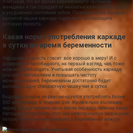
Учитывая, что во время беременности организм
женщины и так страдает от нехватки кальция, это ведет
к ухудшению состояния зубов. Поэтому после каждой
выпитой чашки каркаде тщательно прополощите
ротовую полость.
Какая норма употребления каркаде
в сутки во время беременности
Народная мудрость гласит: все хорошо в меру! И с
дозировкой безобидного, на первый взгляд, чая, тоже
можно переборщить. Учитывая особенность каркаде
ускорять метаболизм и повышать частоту
мочеиспусканий, беременным достаточно будет
выпивать одну стандартную чашку чая в сутки.
Будущим мамам не рекомендуется употреблять более
300 мл каркаде в течение дня. Желательно выпивать
норму чая в утренние часы после первого приема пищи.
Натощак употреблять этот чай категорически запрещено,
потому что он может вызвать у беременных изжогу.