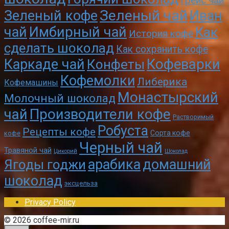
Грейс чай
Зеленый чай
Зеленый кофе
Иван
чай
Имбирный чай
Как
История кофе
сделать шоколад
Как сохранить кофе
Кофеварки
Каркаде чай
Конфеты
Кофемолки
Либерика
Кофемашины
Монастырский
Молочный шоколад
чай
Производители кофе
Растворимый
Робуста
Рецепты кофе
Сорта кофе
кофе
Черный чай
Травяной чай
Цикорий
Шоколад
арабика
домашний
Ягоды годжи
шоколад
эксцельза
Privacy Policy
© 2026 coffee-mir.ru