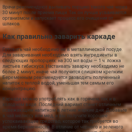
Врачи рекомендуют выпивать порцию такого чая через
30 минут после приема пищи. Так он лучше усваивается
организмом и запускает процесс его очищения от
шлаков
Как правильно заварить каркаде
Готовить чай необходимо не в металлической посуде.
Для заваривания необходимо взять ингредиенты в
следующих пропорциях: на 300 мл воды — 1 ч. ложка
листьев гибискуса. Настаивать заварку необходимо не
более 2 минут, иначе чай получится слишком крепким.
Беременным рекомендуется разводить полученный
напиток с теплой водой, уменьшая тем самым его
концентрацию.
Каркаде можно употреблять как в горячем, так и в
холодном виде. Последний вариант станет отличным
освежающим напитком в летние жаркие дни. Добавьте
в чай мелиссу или мед, и вы получите хорошее
успокаивающее средство, которое так требуется во
время беременности. В отличие от черного и зеленого