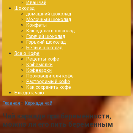
Иван чай
Шоколад
домашний шоколад
Молочный шоколад
Конфеты
Как сделать шоколад
Горячий шоколад
Горький шоколад
Белый шоколад
Все о Кофе
Рецепты кофе
Кофемолки
Кофеварки
Производители кофе
Растворимый кофе
Как сохранить кофе
Блюдо к чаю
Главная
»
Каркаде чай
Чай каркаде при беременности,
можно ли его пить беременным