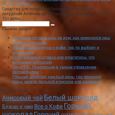
от 17,6 рублей
Средства для похудения Заказать таблетки для
похудения Аптечная сеть «Горздрав» объединяет более
750 аптек,
Поиск:
Свежие записи
Доставка готовой еды на дом: как изменился наш
подход к питанию
Идеальная выпечка к кофе: гид по выбору и
сочетаниям
Собственная доставка или агрегаторы: что
выгоднее ресторану
Tenet T4L: Революция в умном управлении
автомобилем
Горький шоколад каждый день: где проходит
грань между пользой и риском для здоровья
Облако тегов
Белый шоколад
Анисовый чай
Горький
Все о Кофе
Блюдо к чаю
шоколад
Горячий шоколад