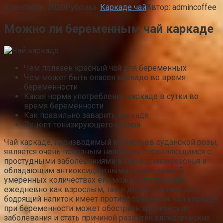
6 сентября, 2020
Рубрика:
Каркаде чай
Автор:
admincoffee
Можно ли беременным чай каркаде
Чем полезен красный чай для беременных
Чем может быть опасен каркаде во время
беременности
Какая норма употребления каркаде в сутки во
время беременности
Как правильно заварить каркаде
Рецепт тонизирующего отвара
Чай каркаде, производимый из листьев суданской розы,
является очень полезным напитком, справляющимся с
простудными заболеваниями в период межсезонья и
обладающим антиоксидантными свойствами. В
умеренных количествах его можно употреблять
ежедневно как взрослым, так и детям. Однако этот
бодрящий напиток имеет противопоказания: чай каркаде
при беременности может обострить хронические
заболевания и стать причиной развития аллергических