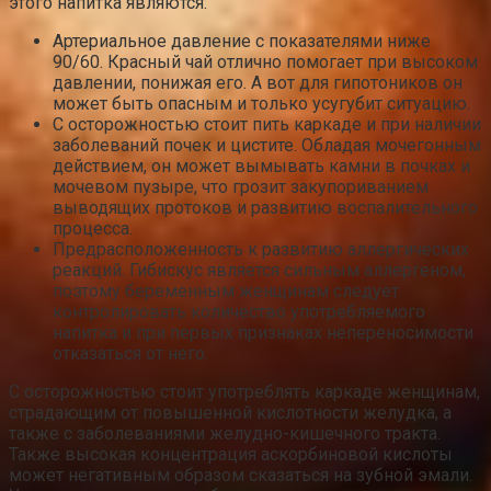
этого напитка являются:
Артериальное давление с показателями ниже
90/60. Красный чай отлично помогает при высоком
давлении, понижая его. А вот для гипотоников он
может быть опасным и только усугубит ситуацию.
С осторожностью стоит пить каркаде и при наличии
заболеваний почек и цистите. Обладая мочегонным
действием, он может вымывать камни в почках и
мочевом пузыре, что грозит закупориванием
выводящих протоков и развитию воспалительного
процесса.
Предрасположенность к развитию аллергических
реакций. Гибискус является сильным аллергеном,
поэтому беременным женщинам следует
контролировать количество употребляемого
напитка и при первых признаках непереносимости
отказаться от него.
С осторожностью стоит употреблять каркаде женщинам,
страдающим от повышенной кислотности желудка, а
также с заболеваниями желудно-кишечного тракта.
Также высокая концентрация аскорбиновой кислоты
может негативным образом сказаться на зубной эмали.