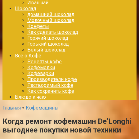
Иван чай
Шоколад
домашний шоколад
Молочный шоколад
Конфеты
Как сделать шоколад
Горячий шоколад
Горький шоколад
Белый шоколад
Все о Кофе
Рецепты кофе
Кофемолки
Кофеварки
Производители кофе
Растворимый кофе
Как сохранить кофе
Блюдо к чаю
Главная
»
Кофемашины
Когда ремонт кофемашин De’Longhi
выгоднее покупки новой техники