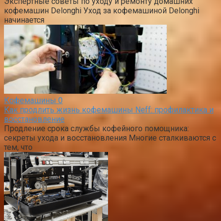
Экспертные советы по уходу и ремонту домашних
кофемашин Delonghi Уход за кофемашиной Delonghi
начинается
Кофемашины
0
Как продлить жизнь кофемашины Neff: профилактика и
восстановление
Продление срока службы кофейного помощника:
секреты ухода и восстановления Многие сталкиваются с
тем, что