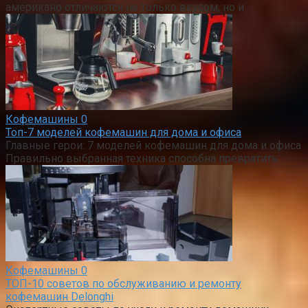
американо отличаются не только вкусом, но и
Кофемашины
0
Топ-7 моделей кофемашин для дома и офиса
Главные герои: 7 моделей кофемашин для дома и офиса
Правильно выбранная техника способна превратить
Кофемашины
0
ТОП-10 советов по обслуживанию и ремонту
кофемашин Delonghi