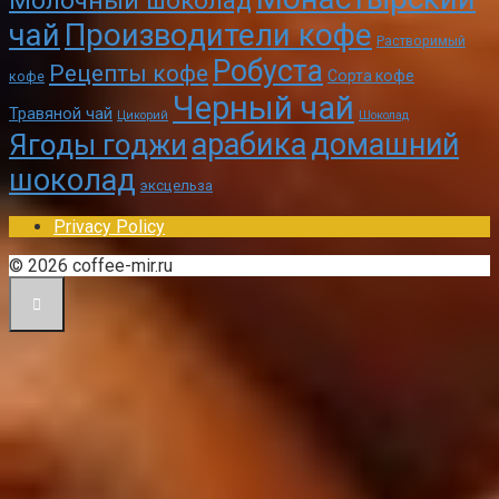
Молочный шоколад
чай
Производители кофе
Растворимый
Робуста
Рецепты кофе
Сорта кофе
кофе
Черный чай
Травяной чай
Цикорий
Шоколад
арабика
домашний
Ягоды годжи
шоколад
эксцельза
Privacy Policy
© 2026 coffee-mir.ru