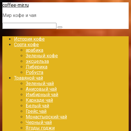
Перейти
coffee-mir.ru
к
Мир кофе и чая
контенту
Поиск:
История кофе
Сорта кофе
арабика
Зеленый кофе
эксцельза
Либерика
Робуста
Травяной чай
Зеленый чай
Анисовый чай
Имбирный чай
Каркаде чай
Белый чай
Грейс чай
Монастырский чай
Черный чай
Ягоды годжи