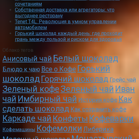
сочетаниям
Собственная доставка или агрегаторы: что
выгоднее ресторану
Tenet T4L: Революция в умном управлении
автомобилем
Горький шоколад каждый день: где проходит
грань между пользой и риском для здоровья
Облако тегов
Белый шоколад
Анисовый чай
Горький
Все о Кофе
Блюдо к чаю
шоколад
Горячий шоколад
Грейс чай
Зеленый чай
Зеленый кофе
Иван
чай
Имбирный чай
Как
История кофе
сделать шоколад
Как сохранить кофе
Кофеварки
Каркаде чай
Конфеты
Кофемолки
Либерика
Кофемашины
Монастырский