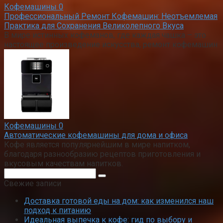
Кофемашины
0
Профессиональный Ремонт Кофемашин: Неотъемлемая
Практика для Сохранения Великолепного Вкуса
В мире истинных кофеманов, где каждая чашка – это
настоящее произведение искусства, ремонт кофемашин
Кофемашины
0
Автоматические кофемашины для дома и офиса
Кофе является популярнейшим в мире напитком,
благодаря разнообразию рецептов приготовления и
вкусовым качествам напитков.
Поиск:
Свежие записи
Доставка готовой еды на дом: как изменился наш
подход к питанию
Идеальная выпечка к кофе: гид по выбору и