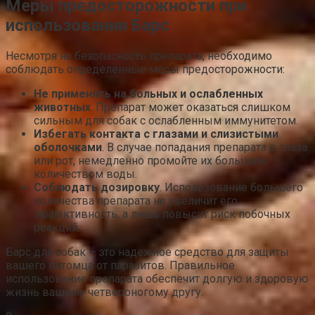
Меры предосторожности при
использовании Барс
Несмотря на безопасность препарата, необходимо
соблюдать определенные меры предосторожности:
Не применять на больных и ослабленных
животных
. Препарат может оказаться слишком
сильным для собак с ослабленным иммунитетом.
Избегать контакта с глазами и слизистыми
оболочками
. В случае попадания препарата в глаза
или рот, немедленно промойте их большим
количеством воды.
Соблюдать дозировку
. Использование большего
количества препарата не увеличит его
эффективность, а лишь повысит риск побочных
реакций.
Барс для собак – это надежное средство для защиты
вашего питомца от паразитов. Правильное
использование препарата обеспечит долгую и здоровую
жизнь вашему четвероногому другу.