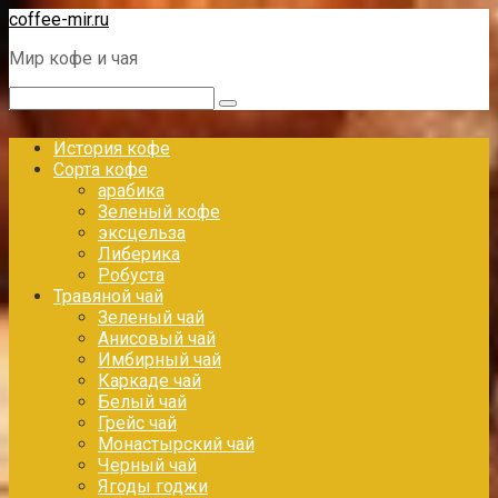
Перейти
coffee-mir.ru
к
Мир кофе и чая
контенту
Поиск:
История кофе
Сорта кофе
арабика
Зеленый кофе
эксцельза
Либерика
Робуста
Травяной чай
Зеленый чай
Анисовый чай
Имбирный чай
Каркаде чай
Белый чай
Грейс чай
Монастырский чай
Черный чай
Ягоды годжи