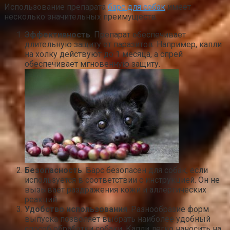
Использование препарата
барс для собак
имеет
несколько значительных преимуществ:
Эффективность
. Препарат обеспечивает
длительную защиту от паразитов. Например, капли
на холку действуют до 1 месяца, а спрей
обеспечивает мгновенную защиту.
Безопасность
. Барс безопасен для собак, если
используется в соответствии с инструкцией. Он не
вызывает раздражения кожи и аллергических
реакций.
Удобство использования
. Разнообразие форм
выпуска позволяет выбрать наиболее удобный
способ обработки собаки. Капли легко наносить на