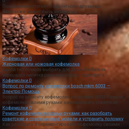
0
Понравилась статья? Поделиться с друзьями:
Вам также может быть интересно
Кофемолки
0
Жерновая или ножовая кофемолка
Какой тип помола выбрать для дома Любители
зернового напитка рано или поздно приходят к
Кофемолки
0
Вопрос по ремонту кофемолки bosch mkm 6003 —
Электро Помощь
Вопрос по ремонту кофемолки bosch mkm 6003 Ремонт
кофемолки своими руками: как разобрать советские
Кофемолки
0
Ремонт кофемолки своими руками: как разобрать
советские и современные модели и устранить поломку
Как разобрать и отремонтировать кофемолку своими