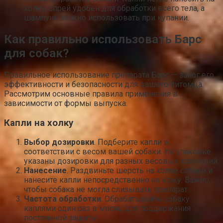
холку, спрей удобен для обработки всего тела, а
шампунь можно использовать при купании.
Как правильно использовать Барс
для собак?
Правильное использование препарата Барс — залог его
эффективности и безопасности для вашего питомца.
Рассмотрим основные правила применения в
зависимости от формы выпуска.
Капли на холку
Выбор дозировки
. Подберите капли в
соответствии с весом вашей собаки. На упаковке
указаны дозировки для разных весовых категорий.
Нанесение
. Раздвиньте шерсть на холке собаки и
нанесите капли непосредственно на кожу. Важно,
чтобы собака не могла слизывать препарат.
Частота обработки
. Обрабатывайте собаку
каплями один раз в месяц для поддержания
постоянной защиты.