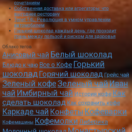
сочетаниям
Собственная доставка или агрегаторы: что
выгоднее ресторану
Tenet T4L: Революция в умном управлении
автомобилем
Горький шоколад каждый день: где проходит
грань между пользой и риском для здоровья
Облако тегов
Белый шоколад
Анисовый чай
Горький
Все о Кофе
Блюдо к чаю
шоколад
Горячий шоколад
Грейс чай
Зеленый чай
Зеленый кофе
Иван
чай
Имбирный чай
Как
История кофе
сделать шоколад
Как сохранить кофе
Кофеварки
Каркаде чай
Конфеты
Кофемолки
Либерика
Кофемашины
Монастырский
Молочный шоколад