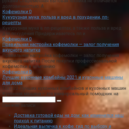
руками Современная бытовая техника не отличается
долговечностью. А
Кофемолки
0
Кукурузная мука: польза и вред в похудении, пп-
рецепты
Кукурузная мука в пп-рецептах, а также польза и вред
для похудения Придерживаетесь пп и
Кофемолки
0
Правильная настройка кофемолки — залог получения
вкусного напитка
Правильная настройка кофемолки — залог получения
вкусного напитка После покупки профессиональной
кофемолки в компанию
Кофемолки
0
Лучшие кухонные комбайны 2021 и кухонные машины
для дома
ТОП-22 Лучших кухонных комбайнов и кухонных машин
Кухонная машина – это универсальный помощник на
Поиск:
Свежие записи
Доставка готовой еды на дом: как изменился наш
подход к питанию
Идеальная выпечка к кофе: гид по выбору и