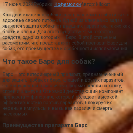
17 июня, 2024
Рубрика:
Кофемолки
Автор:
kliokat
Каждый владелец собаки знает, как важно заботиться о
здоровье своего питомца. Одной из ключевых задач
является защита собаки от внешних паразитов, таких как
блохи и клещи. Для этого существует множество
средств, одно из которых — Барс. В этой статье мы
рассмотрим, что представляет собой препарат Барс для
собак, его преимущества и особенности использования.
Что такое Барс для собак?
Барс – это ветеринарный препарат, предназначенный
для защиты собак от блох, клещей и других паразитов.
Он выпускается в различных формах: капли на холку,
спреи и шампуни. Основной действующий компонент
препарата — фипронил, который обладает высокой
эффективностью против паразитов, блокируя их
нервные импульсы и вызывая паралич и смерть
насекомых.
Преимущества препарата Барс