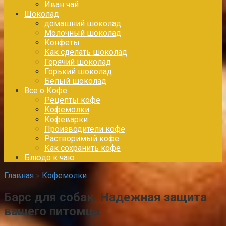
Иван чай
Шоколад
домашний шоколад
Молочный шоколад
Конфеты
Как сделать шоколад
Горячий шоколад
Горький шоколад
Белый шоколад
Все о Кофе
Рецепты кофе
Кофемолки
Кофеварки
Производители кофе
Растворимый кофе
Как сохранить кофе
Блюдо к чаю
Главная
»
Кофемолки
Барс для собак. Надежная защита
вашего питомца