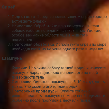
Спрей
Подготовка
. Перед использованием спрея хорошо
встряхните флакон.
Нанесение
. Обработайте всю поверхность тела
собаки, избегая попадания в глаза и нос. Уделите
особое внимание области ушей, живота и
подмышек.
Повторная обработка
. Используйте спрей по мере
необходимости, но не чаще одного раза в неделю.
Шампунь
Купание
. Намочите собаку теплой водой и нанесите
шампунь Барс, тщательно вспенив его по всей
поверхности тела.
Смывание
. Оставьте шампунь на 5-10 минут, затем
тщательно смойте его теплой водой.
Повторение процедуры
. Купайте собаку с
использованием шампуня по мере необходимости,
особенно после прогулок в лесу или парке.