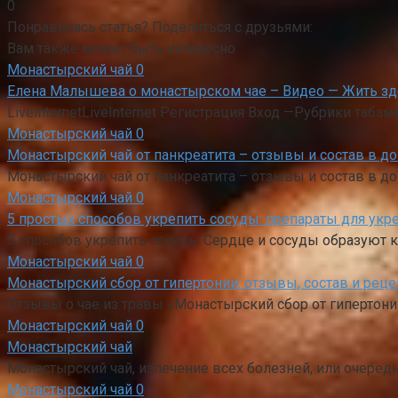
0
Понравилась статья? Поделиться с друзьями:
Вам также может быть интересно
Монастырский чай
0
Елена Малышева о монастырском чае – Видео — Жить з
LiveInternetLiveInternet Регистрация Вход —Рубрики таба
Монастырский чай
0
Монастырский чай от панкреатита – отзывы и состав в 
Монастырский чай от панкреатита – отзывы и состав в д
Монастырский чай
0
5 простых способов укрепить сосуды: препараты для ук
5 способов укрепить сосуды Сердце и сосуды образуют 
Монастырский чай
0
Монастырский сбор от гипертонии: отзывы, состав и реце
Отзывы о чае из травы «Монастырский сбор от гипертонии
Монастырский чай
0
Монастырский чай
Монастырский чай, излечение всех болезней, или очеред
Монастырский чай
0