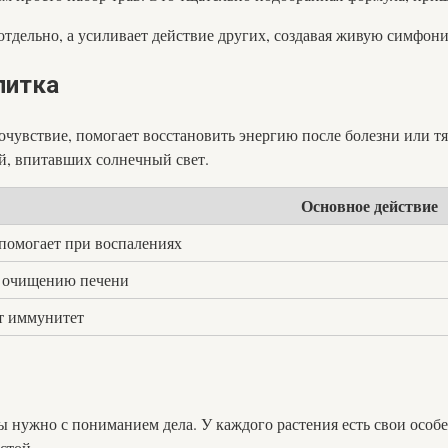
е отдельно, а усиливает действие других, создавая живую симфо
питка
очувствие, помогает восстановить энергию после болезни или тя
ий, впитавших солнечный свет.
Основное действие
 помогает при воспалениях
т очищению печени
т иммунитет
ы нужно с пониманием дела. У каждого растения есть свои особе
стой.