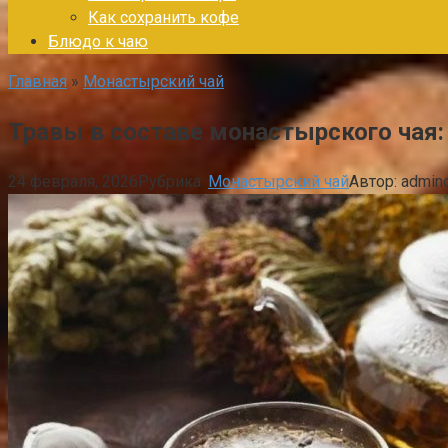
Как сохранить кофе
Блюдо к чаю
Главная
»
Монастырский чай
Травы в составе монастырского чая:
24 февраля, 2026
Рубрика:
Монастырский чай
Автор:
admin