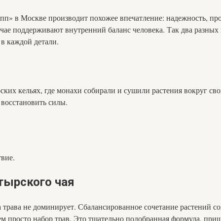
п» в Москве производит похожее впечатление: надежность, про
 чае поддерживают внутренний баланс человека. Так два разны
 в каждой детали.
ских кельях, где монахи собирали и сушили растения вокруг сво
 восстановить силы.
твие.
тырского чая
 трава не доминирует. Сбалансированное сочетание растений соз
м просто набор трав. Это тщательно подобранная формула, при