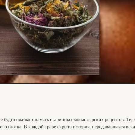
е будто оживает память старинных монастырских рецептов. Те, к
вого глотка. В каждой траве скрыта история, передававшаяся века