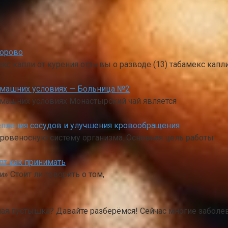
дорово
мекс капли от курения отзывы о разводе (13) табамекс капл
домашних условиях — Больница №2
омашних условиях Монастырский чай является
репления сосудов и улучшения кровообращения
кровеносную систему организма. Основная цель работы
пт как принимать
» Стоит ли говорить о том,
ная пустышка? Давайте разберёмся! Сейчас многие заболев