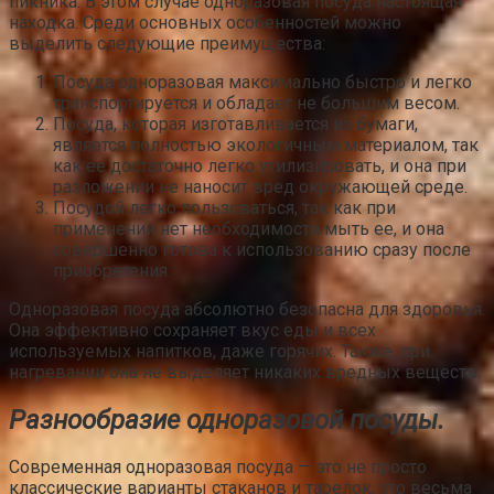
пикника. В этом случае одноразовая посуда настоящая
находка. Среди основных особенностей можно
выделить следующие преимущества:
Посуда одноразовая максимально быстро и легко
транспортируется и обладает не большим весом.
Посуда, которая изготавливается из бумаги,
является полностью экологичным материалом, так
как ее достаточно легко утилизировать, и она при
разложении не наносит вред окружающей среде.
Посудой легко пользоваться, так как при
применении нет необходимости мыть ее, и она
совершенно готова к использованию сразу после
приобретения.
Одноразовая посуда абсолютно безопасна для здоровья.
Она эффективно сохраняет вкус еды и всех
используемых напитков, даже горячих. Также, при
нагревании она не выделяет никаких вредных веществ.
Разнообразие одноразовой посуды.
Современная одноразовая посуда — это не просто
классические варианты стаканов и тарелок, это весьма