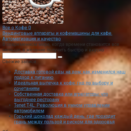
Все о Кофе
0
Вендинговые аппараты и кофемашины для кафе.
Автоматизация и качество
В современном мире, когда времени становится все
меньше, а желание получить быстро и вкусно
Поиск:
Свежие записи
Доставка готовой еды на дом: как изменился наш
подход к питанию
Идеальная выпечка к кофе: гид по выбору и
сочетаниям
Собственная доставка или агрегаторы: что
выгоднее ресторану
Tenet T4L: Революция в умном управлении
автомобилем
Горький шоколад каждый день: где проходит
грань между пользой и риском для здоровья