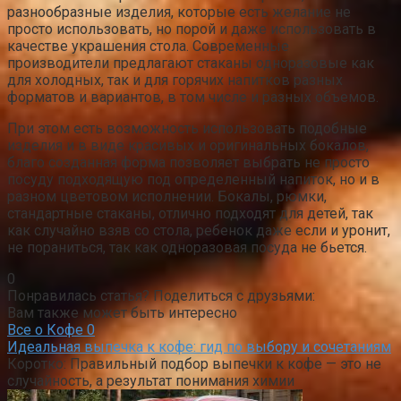
разнообразные изделия, которые есть желание не
просто использовать, но порой и даже использовать в
качестве украшения стола. Современные
производители предлагают стаканы одноразовые как
для холодных, так и для горячих напитков разных
форматов и вариантов, в том числе и разных объемов.
При этом есть возможность использовать подобные
изделия и в виде красивых и оригинальных бокалов,
благо созданная форма позволяет выбрать не просто
посуду подходящую под определенный напиток, но и в
разном цветовом исполнении. Бокалы, рюмки,
стандартные стаканы, отлично подходят для детей, так
как случайно взяв со стола, ребенок даже если и уронит,
не пораниться, так как одноразовая посуда не бьется.
0
Понравилась статья? Поделиться с друзьями:
Вам также может быть интересно
Все о Кофе
0
Идеальная выпечка к кофе: гид по выбору и сочетаниям
Коротко: Правильный подбор выпечки к кофе — это не
случайность, а результат понимания химии