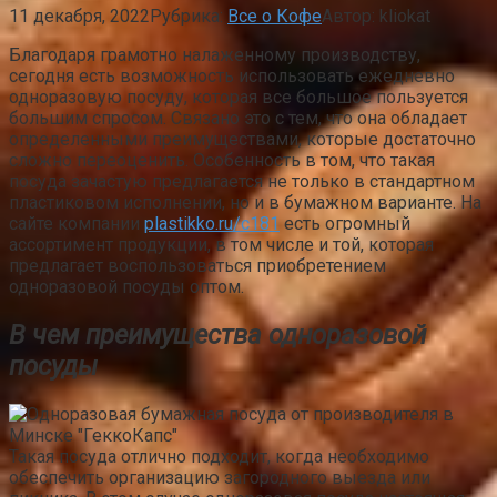
11 декабря, 2022
Рубрика:
Все о Кофе
Автор:
kliokat
Благодаря грамотно налаженному производству,
сегодня есть возможность использовать ежедневно
одноразовую посуду, которая все большое пользуется
большим спросом. Связано это с тем, что она обладает
определенными преимуществами, которые достаточно
сложно переоценить. Особенность в том, что такая
посуда зачастую предлагается не только в стандартном
пластиковом исполнении, но и в бумажном варианте. На
сайте компании
plastikko.ru/c181
есть огромный
ассортимент продукции, в том числе и той, которая
предлагает воспользоваться приобретением
одноразовой посуды оптом.
В чем преимущества одноразовой
посуды
Такая посуда отлично подходит, когда необходимо
обеспечить организацию загородного выезда или