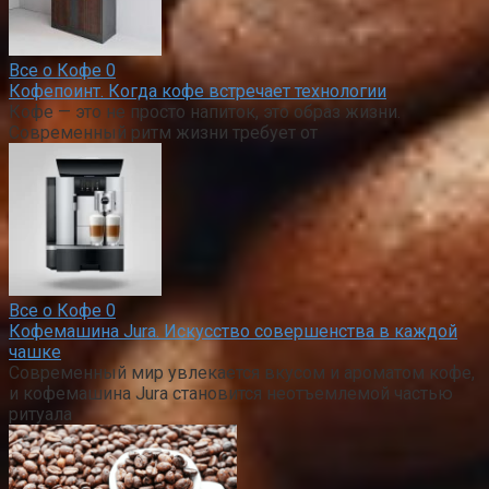
Все о Кофе
0
Кофепоинт. Когда кофе встречает технологии
Кофе — это не просто напиток, это образ жизни.
Современный ритм жизни требует от
Все о Кофе
0
Кофемашина Jura. Искусство совершенства в каждой
чашке
Современный мир увлекается вкусом и ароматом кофе,
и кофемашина Jura становится неотъемлемой частью
ритуала