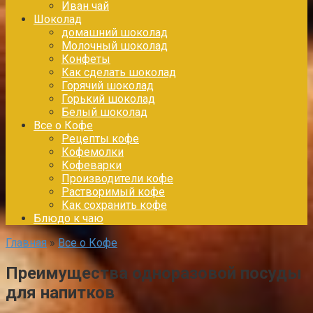
Иван чай
Шоколад
домашний шоколад
Молочный шоколад
Конфеты
Как сделать шоколад
Горячий шоколад
Горький шоколад
Белый шоколад
Все о Кофе
Рецепты кофе
Кофемолки
Кофеварки
Производители кофе
Растворимый кофе
Как сохранить кофе
Блюдо к чаю
Главная
»
Все о Кофе
Преимущества одноразовой посуды
для напитков