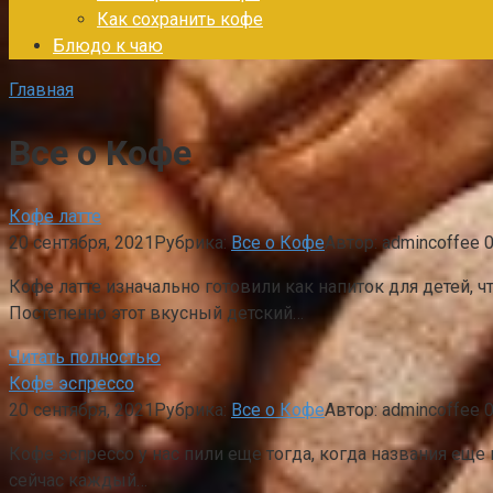
Как сохранить кофе
Блюдо к чаю
Главная
Все о Кофе
Кофе латте
20 сентября, 2021
Рубрика:
Все о Кофе
Автор:
admincoffee
Кофе латте изначально готовили как напиток для детей, 
Постепенно этот вкусный детский…
Читать полностью
Кофе эспрессо
20 сентября, 2021
Рубрика:
Все о Кофе
Автор:
admincoffee
Кофе эспрессо у нас пили еще тогда, когда названия еще
сейчас каждый…