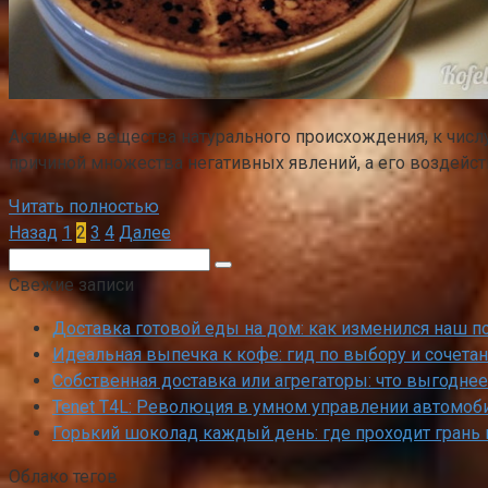
Активные вещества натурального происхождения, к числ
причиной множества негативных явлений, а его воздейс
Читать полностью
Пагинация
Назад
1
2
3
4
Далее
записей
Поиск:
Свежие записи
Доставка готовой еды на дом: как изменился наш п
Идеальная выпечка к кофе: гид по выбору и сочета
Собственная доставка или агрегаторы: что выгоднее
Tenet T4L: Революция в умном управлении автомоб
Горький шоколад каждый день: где проходит грань
Облако тегов