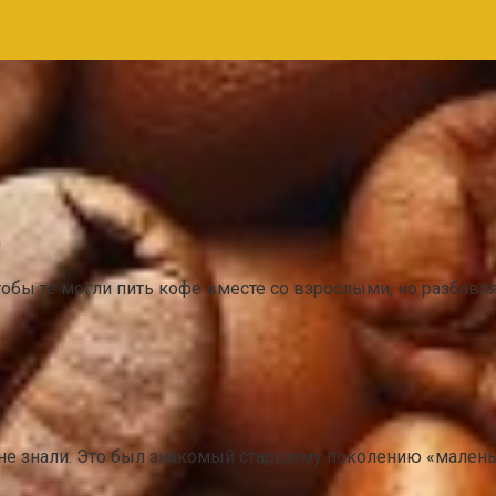
0
чтобы те могли пить кофе вместе со взрослыми, но разбавл
0
 не знали. Это был знакомый старшему поколению «маленьк