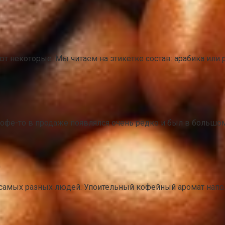
0
ают некоторые. Мы читаем на этикетке состав: арабика или
0
и кофе-то в продаже появлялся очень редко и был в больш
0
ва самых разных людей. Упоительный кофейный аромат напо