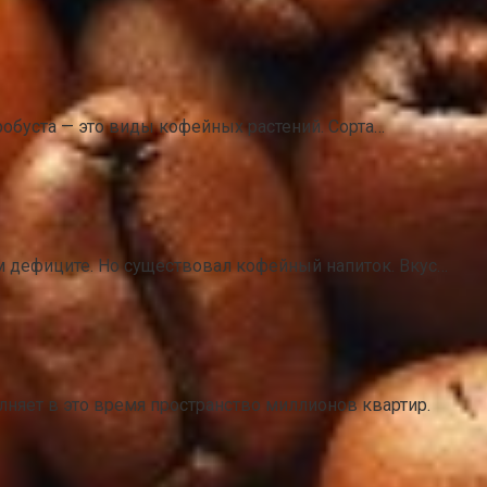
 робуста — это виды кофейных растений. Сорта…
ом дефиците. Но существовал кофейный напиток. Вкус…
лняет в это время пространство миллионов квартир.