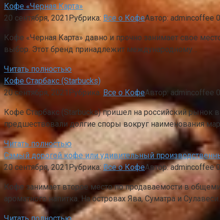
Кофе «Черная Карта»
20 сентября, 2021
Рубрика:
Все о Кофе
Автор:
admincoffee
Кофе «Черная Карта» давно и прочно занимает свое место
выбор. Этот бренд принадлежит международному…
Читать полностью
Кофе Старбакс (Starbucks)
20 сентября, 2021
Рубрика:
Все о Кофе
Автор:
admincoffee
Кофе Старбакс (Starbucks) пришел на российский рынок 
предшествовали долгие споры вокруг наименования мар
Читать полностью
Самый дорогой кофе или удивительный производственн
20 сентября, 2021
Рубрика:
Все о Кофе
Автор:
admincoffee
Кофе занимает второе место по продаваемости в общеми
ароматного напитка. На островах Ява, Суматра и Сулавеси
Читать полностью