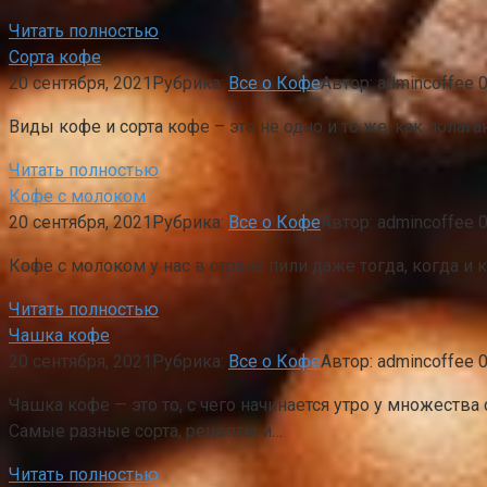
Читать полностью
Сорта кофе
20 сентября, 2021
Рубрика:
Все о Кофе
Автор:
admincoffee
Виды кофе и сорта кофе – это не одно и то же, как полаг
Читать полностью
Кофе с молоком
20 сентября, 2021
Рубрика:
Все о Кофе
Автор:
admincoffee
Кофе с молоком у нас в стране пили даже тогда, когда 
Читать полностью
Чашка кофе
20 сентября, 2021
Рубрика:
Все о Кофе
Автор:
admincoffee
Чашка кофе — это то, с чего начинается утро у множест
Самые разные сорта, рецепты и…
Читать полностью