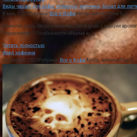
Виды чашек для кофе: эспрессо, капучино, бокал для латт
3 мая, 2021
Рубрика:
Все о Кофе
Автор:
admincoffee
0
Немалая часть людей начинает свой день с порции аромат
Содержание 1 Особенности объема и…
Читать полностью
Вред кофеина
25 января, 2021
Рубрика:
Все о Кофе
Автор:
admincoffee
0