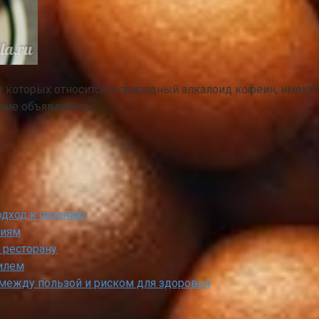
у которых относится и природный алкалоид кофеин, имеют
твие объявлялось…
одход к питанию
ниям
 ресторану
илем
 между пользой и риском для здоровья