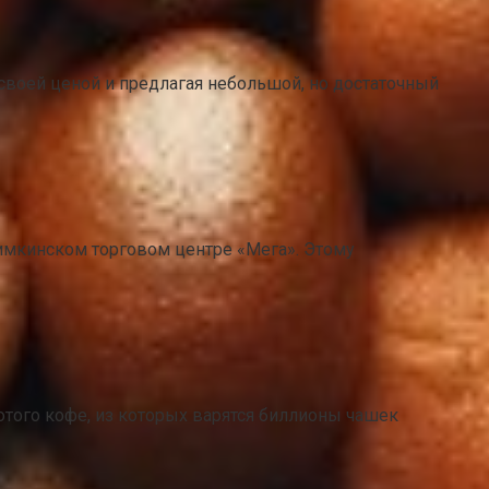
 своей ценой и предлагая небольшой, но достаточный
Химкинском торговом центре «Мега». Этому
того кофе, из которых варятся биллионы чашек