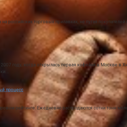
0
 на российских торговых прилавках, не пугая покупателей
0
в 2007 году, когда открылась первая кофейня в Москве в 
ки….
ый процесс
0
ровом рейтинге. Ежедневно распродаются сотни тонн моло
…