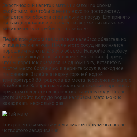
Экзотический напиток мате уникален по своим
свойствам, но чтобы оценить вкус по достоинству,
придется приобрести специальную посуду. Его принято
пить из деревянной калебасы в форме тыквы через
металлическую трубочку – бомбилью.
Перед процессом заваривания калебаса обязательно
очищается кипятком. После этого сосуд наполняется
порошком мате на 2/3 его объема. Накройте калебасу
ладонью и аккуратно встряхните. Наклоните форму,
чтобы порошок оказался на одном боку, вставьте в
пустое место бомбилью и верните сосуд в исходное
положение. Залейте заварку горячей водой
температурой 80 градусов до места пересечения мате с
бомбильей. Заварка настаивается в течении пары минут,
при этом она должна полностью впитать воду. После
этого залейте воду до верха калебасы. Мате можно
заваривать несколько раз.
Говорят, что самый вкусный настой получается после
четвертого заваривания