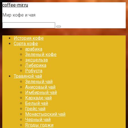
Перейти
coffee-mir.ru
к
Мир кофе и чая
контенту
Поиск:
История кофе
Сорта кофе
арабика
Зеленый кофе
эксцельза
Либерика
Робуста
Травяной чай
Зеленый чай
Анисовый чай
Имбирный чай
Каркаде чай
Белый чай
Грейс чай
Монастырский чай
Черный чай
Ягоды годжи