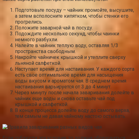
Подготовьте посуду – чайник промойте, высушите,
а затем всполосните кипятком, чтобы стенки его
прогрелись.
Положите заварной чай в посуду.
Подождите несколько секунд, чтобы чаинки
немного разбухли.
Налейте в чайник теплую воду, оставляя 1/3
пространства свободным.
Накройте чайничек крышкой и утеплите сверху
льняной салфеткой.
Наступает время для настаивания. У каждого сорта
есть свое оптимальное время для насыщения
воды вкусом и ароматом чая. В среднем время
настаивания варьируется от 3 до 4 минут.
Через минуту после начала заваривания долейте в
чайник еще воды и снова оставьте чай под
крышкой и салфеткой.
В конце процесса долейте воду до самого верха,
тем самым не давая чайному настою остывать.
Если соблюсти эти условия, то должна образоваться