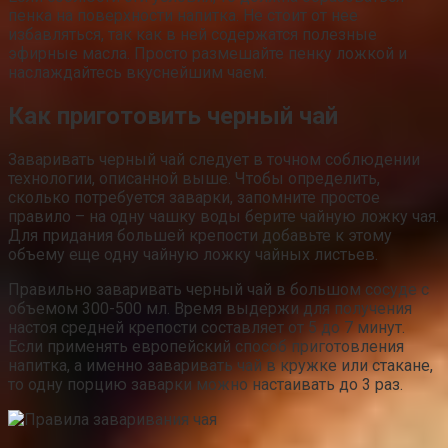
пенка на поверхности напитка. Не стоит от нее
избавляться, так как в ней содержатся полезные
эфирные масла. Просто размешайте пенку ложкой и
наслаждайтесь вкуснейшим чаем.
Как приготовить черный чай
Заваривать черный чай следует в точном соблюдении
технологии, описанной выше. Чтобы определить,
сколько потребуется заварки, запомните простое
правило – на одну чашку воды берите чайную ложку чая.
Для придания большей крепости добавьте к этому
объему еще одну чайную ложку чайных листьев.
Правильно заваривать черный чай в большом сосуде с
объемом 300-500 мл. Время выдержи для получения
настоя средней крепости составляет от 5 до 7 минут.
Если применять европейский способ приготовления
напитка, а именно заваривать чай в кружке или стакане,
то одну порцию заварки можно настаивать до 3 раз.