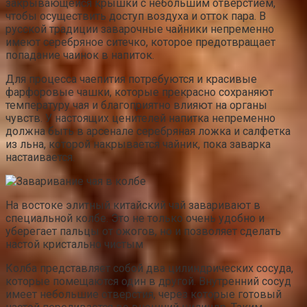
закрывающейся крышки с небольшим отверстием,
чтобы осуществить доступ воздуха и отток пара. В
русской традиции заварочные чайники непременно
имеют серебряное ситечко, которое предотвращает
попадание чаинок в напиток.
Для процесса чаепития потребуются и красивые
фарфоровые чашки, которые прекрасно сохраняют
температуру чая и благоприятно влияют на органы
чувств. У настоящих ценителей напитка непременно
должна быть в арсенале серебряная ложка и салфетка
из льна, которой накрывается чайник, пока заварка
настаивается.
На востоке элитный китайский чай заваривают в
специальной колбе. Это не только очень удобно и
уберегает пальцы от ожогов, но и позволяет сделать
настой кристально чистым
Колба представляет собой два цилиндрических сосуда,
которые помещаются один в другой. Внутренний сосуд
имеет небольшие отверстия, через которые готовый