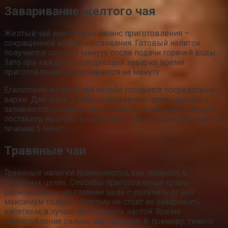
Заваривание желтого чая
Желтый чай имеет один нюанс приготовления –
сокращенное время настаивания. Готовый напиток
получается спустя 1 минуту после подачи горячей воды.
Зато при каждой последующей заварке время
приготовления увеличивается на минуту.
Египетский желтый чай хельба готовится посредством
варки. Для этого 2 чайных ложки чая промываются и
заливаются стаканом воды. Посуду с заваркой следует
поставить на огонь и проварить после закипания воды в
течении 5 минут.
Травяные чаи
Травяные напитки применяются, как правило, в
лечебных целях. Способы приготовления травы
разнообразны, но главная цель – получить от них
максимум пользы, поэтому не стоит их заваривать
кипятком, а лучше приготовить настой. Время
приготовления сильно варьируется. К примеру, гинкго