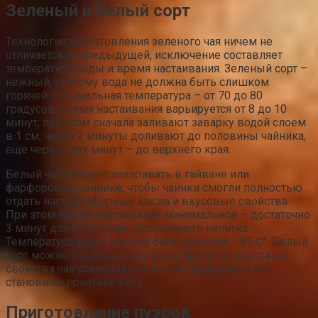
Зеленый и белый сорт
Технология приготовления зеленого чая ничем не
отличается от предыдущей, исключение составляет
температура воды и время настаивания. Зеленый сорт –
нежный, поэтому вода не должна быть слишком
горячей, оптимальная температура – от 70 до 80
градусов. Время настаивания варьируется от 8 до 10
минут, при этом сначала заливают заварку водой слоем
в 1 см, через 2 минуты доливают до половины чайника,
еще через пару минут – до верхнего края.
Белый чай следует заваривать в гайване или
фарфоровом чайнике, чтобы чаинки смогли полностью
отдать настою эфирные масла и вкусовые свойства.
При этом время настаивания минимальное – достаточно
3 минут для получения насыщенного напитка.
Температура воды должна быть средней – 85 C°. Белый
сорт можно заваривать до 4 раз, при этом вкусовые
свойства чая усиливаются, и с каждым разом его
становится приятнее пить.
Приготовление пуэров