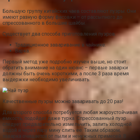
Большую группу китайских чаев составляют пуэры. Они
имеют разную форму фасовки – от рассыпного до
спрессованного в большие шайбы.
Существует два способа приготовления пуэров:
Традиционное заваривание в чайнике.
Варка.
Первый метод уже подробно изучен выше, но стоит
обратить внимание на один нюанс – первые заварки
должны быть очень короткими, а после 3 раза время
выдержки необходимо увеличивать.
Качественные пуэры можно заваривать до 20 раз!
Для второго способа потребуется любая жароустойчивая
емкость, подойдет даже турка. Спрессованный пуэр
следует предварительно измельчить, залить холодной
водой и через пару мину слить ее. Таким образом,
заварка очищается от пыли и ненужных примесей. В