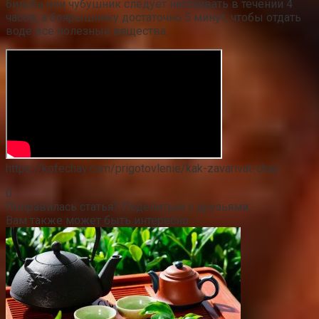
билоба или чубушник следует настаивать в течении 4
часов, а боярышнику достаточно 5 минут, чтобы отдать
воде все полезные вещества.
https://kofechay.com/prigotovlenie/kak-zavarivat-chay
0
Понравилась статья? Поделиться с друзьями:
Вам также может быть интересно