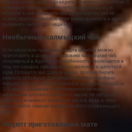
посуду налейте воду и доведите ее на огне до кипения. С
помощью ложки сделайте небольшую воронку и
всыпьте в нее заварку пуэра. Долго варить чай не
нужно, просто позвольте воде вновь вскипеть и можно
разливать напиток по чашкам.
Необычный калмыцкий чай
Если наскучили привычные сорта напитка, можно
приготовить в домашних условиях калмыцкий чай,
популярный в Адыгее. Его особенность заключается в
том, что заварка смешивается с молоком и щепоткой
соли. Готовится чай сразу в чашке, поэтому берите
емкость побольше. Для начала насыпьте двойную
порцию чайных листьев и залейте их горячей водой на
2/3 чашки. Добавьте в чай кипяченое молоко и
маленький кусочек сливочного масла. Не забудьте
посолить и немного поперчить настой, ведь в этом
заключается главная изюминка этого согревающего
зелья.
Рецепт приготовления мате