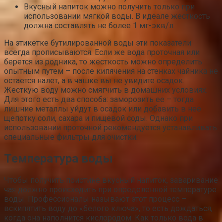
Вкусный напиток можно получить только при
использовании мягкой воды. В идеале жесткость
должна составлять не более 1 мг-экв/л.
На этикетке бутилированной воды эти показатели
всегда прописываются. Если же вода проточная или
берется из родника, то жесткость можно определить
опытным путем – после кипячения на стенках чайника не
остается налет, а в чашке вы не увидите осадок.
Жесткую воду можно смягчить в домашних условиях.
Для этого есть два способа: заморозить ее – тогда
лишние металлы уйдут в осадок или добавить в нее
щепотку соли, сахара и пищевой соды. Однако при
использовании проточной рекомендуется устанавливать
специальные фильтры для очистки.
Температура воды
Чтобы получить поистине вкусный напиток, заваривание
чая должно происходить при определенной температуре
воды. Профессионалы называют этот процесс –
вскипятить воду до «белого ключа», то есть дождаться,
когда она наполнится кислородом. Как только вода в