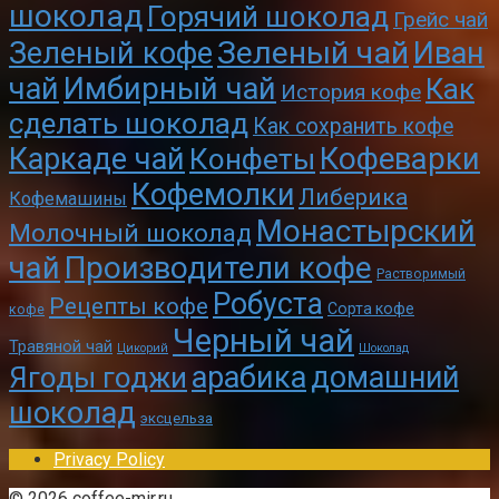
шоколад
Горячий шоколад
Грейс чай
Зеленый чай
Зеленый кофе
Иван
чай
Имбирный чай
Как
История кофе
сделать шоколад
Как сохранить кофе
Кофеварки
Каркаде чай
Конфеты
Кофемолки
Либерика
Кофемашины
Монастырский
Молочный шоколад
чай
Производители кофе
Растворимый
Робуста
Рецепты кофе
Сорта кофе
кофе
Черный чай
Травяной чай
Цикорий
Шоколад
арабика
домашний
Ягоды годжи
шоколад
эксцельза
Privacy Policy
© 2026 coffee-mir.ru