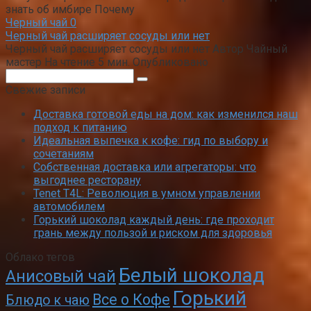
знать об имбире Почему
Черный чай
0
Черный чай расширяет сосуды или нет
Черный чай расширяет сосуды или нет Автор Чайный
мастер На чтение 5 мин. Опубликовано
Поиск:
Свежие записи
Доставка готовой еды на дом: как изменился наш
подход к питанию
Идеальная выпечка к кофе: гид по выбору и
сочетаниям
Собственная доставка или агрегаторы: что
выгоднее ресторану
Tenet T4L: Революция в умном управлении
автомобилем
Горький шоколад каждый день: где проходит
грань между пользой и риском для здоровья
Облако тегов
Белый шоколад
Анисовый чай
Горький
Все о Кофе
Блюдо к чаю