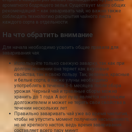
ароматного бодрящего зелья. Существует много общих
рекомендаций – как заваривать чай, но важно также
соблюдать технологию раскрытия чайного листа
каждого сорта в отдельности.
На что обратить внимание
Для начала необходимо усвоить общие правила для
заваривания чая:
Используйте только свежую заварку, так как при
долгом хранении она теряет как вкусовые
свойства, так и свою пользу. Так, зеленые, красные
и белые сорта, а также улуны необходимо
употреблять в течении 3-6 месяцев после сбора
урожая. Черный чай и травяные сборы можно
хранить до 1 года. А вот пуэр является настоящим
долгожителем и может не терять свои свойства в
течении нескольких лет.
Правильно заваривать чай уже во время чаепития,
чтобы не упустить момент получения насыщенного,
но не крепкого настоя, ведь время заваривания
составляет всего пару минут.