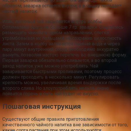
настой переливается во внешний цилиндр. Таким
образом, заварка остается внутри, а в чашку попадает
чистый напиток.
Итак, листовой чай засыпается внутрь колбы.
Оптимально брать не больше 7 гр. заварки. Старайтесь
размещать чаинки в одном направлении, слегка
утрамбовывая их пальцами, но сохранив целостность
листа. Затем в колбу заливается горячая вода и через
пару минут внутренний сосуд необходимо аккуратно
вынуть, позволяя настою перетечь во внешнюю форму.
Первая заварка обязательно сливается, а во второй
заход напиток уже можно употреблять. Чай
заваривается быстрыми проливами, поэтому процесс
должен проходить в несколько минут. Регулировать
крепость можно, увеличивая время выдержки после
второго слива. Но злоупотреблять нельзя, иначе
появится горечь и пить чай будет не вкусно.
Пошаговая инструкция
Существуют общие правила приготовления
качественного чайного напитка вне зависимости от того,
какие сорта растения при этом используются: