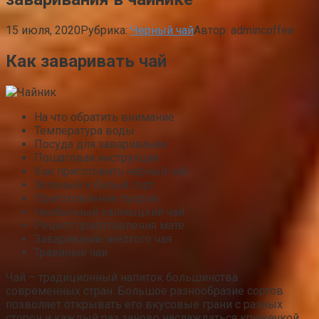
15 июля, 2020
Рубрика:
Черный чай
Автор:
admincoffee
Как заваривать чай
На что обратить внимание
Температура воды
Посуда для заваривания
Пошаговая инструкция
Как приготовить черный чай
Зеленый и белый сорт
Приготовление пуэров
Необычный калмыцкий чай
Рецепт приготовления мате
Заваривание желтого чая
Травяные чаи
Чай – традиционный напиток большинства
современных стран. Большое разнообразие сортов
позволяет открывать его вкусовые грани с разных
сторон и каждый раз заново наслаждаться кружечкой