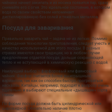
чайнике начнет закипать и из носика появится пар, сразу
снимайте его с огня. Это идеальное состояние, в котором
вода по своим свойствам напоминает
дистиллированную без солей и тяжелых металлов.
Посуда для заваривания
Правильно заварить чай – задача не из легких. Помимо
соблюдения технологии приготовления, следует учесть и
качество используемой для этого посуды. В разных
странах имеются свои традиции, но в любом случае
предпочтение отдается посуде, дольше сохраняющей
тепло и не вступающей в химическую реакцию с водой.
Наилучший выбор – фарфоровый или фаянсовый
чайник. Фарфор считается более выигрышным
вариантом, так как он способен быстро прогреваться
насквозь. Китайцы, например, подходят к вопросу очень
тщательно и выбирают специальные «дышащие» сорта
глины.
По форме посуда должна быть цилиндрической или
шаровидной. Обязательно наличие плотно