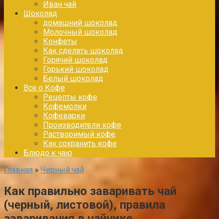
Иван чай
Шоколад
домашний шоколад
Молочный шоколад
Конфеты
Как сделать шоколад
Горячий шоколад
Горький шоколад
Белый шоколад
Все о Кофе
Рецепты кофе
Кофемолки
Кофеварки
Производители кофе
Растворимый кофе
Как сохранить кофе
Блюдо к чаю
Главная
»
Черный чай
Как правильно заваривать чай
(черный, листовой), правила
заваривания в чайнике