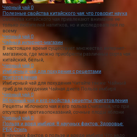
Черный чай
0
Полезные свойства китайского чая: что говорит наука
Свойства китайского чая привлекают внимание не
только любителей напитков, но и исследователей по
всему
Черный чай
0
Чайный интернет-магазин
В настоящее время существует множество интернет-
магазинов, где можно приобрести различные сорта чая:
китайский, белый,
Черный чай
0
Имбирный чай для похудения с рецептами
приготовления
Имбирный чай для похудения Читайте также: Чайный
гриб для похудения Чайная диета Польза имбиря
Черный чай
0
Яблочный чай и его свойства, рецепты приготовления
Рецепты яблочного чая и его польза Считается, что при
отсутствии противопоказаний, сочные плоды яблони
Черный чай
0
Польза и вред имбиря: 8 научных фактов: Здоровье:
РБК Стиль
8 научных фактов о пользе и вреде имбиря Что надо