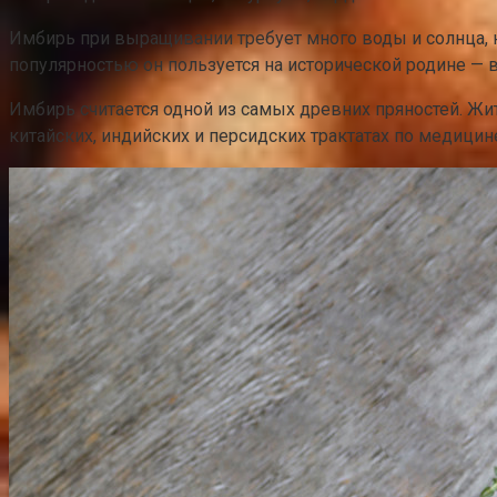
Имбирь при выращивании требует много воды и солнца, н
популярностью он пользуется на исторической родине — 
Имбирь считается одной из самых древних пряностей. Жи
китайских, индийских и персидских трактатах по медиц