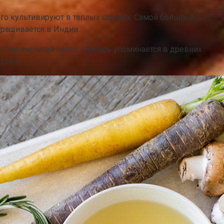
его культивируют в теплых странах. Самой большой
ыращивается в Индии.
о тысячелетий назад. Имбирь упоминается в древних
ство.