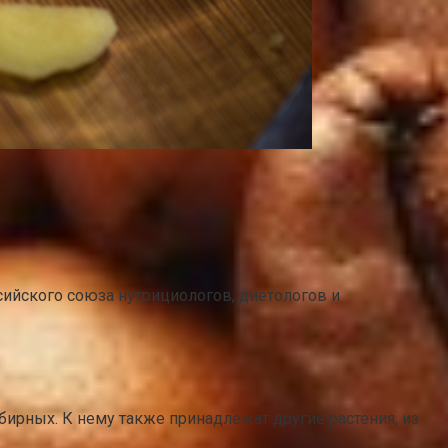
сийского союза нутрициологов, диетологов и
ирных. К нему также принадлежат другие растения, из