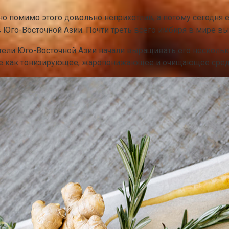
о помимо этого довольно неприхотлив, а потому сегодня 
в Юго-Восточной Азии. Почти треть всего имбиря в мире в
тели Юго-Восточной Азии начали выращивать его нескольк
ине как тонизирующее, жаропонижающее и очищающее сред