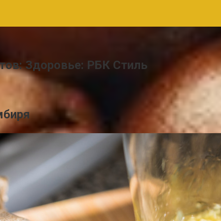
тов: Здоровье: РБК Стиль
мбиря