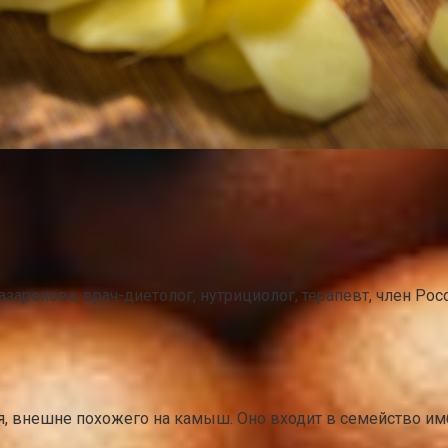
аренова, врач-диетолог, нутрициолог, терапевт, член Рос
я, внешне похожего на камыш. Оно входит в семейство имб