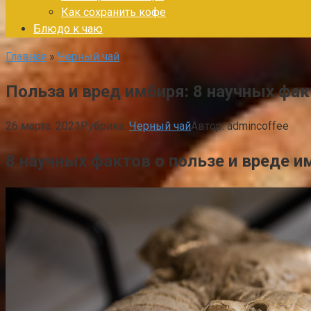
Как сохранить кофе
Блюдо к чаю
Главная
»
Черный чай
Польза и вред имбиря: 8 научных фак
26 марта, 2021
Рубрика:
Черный чай
Автор:
admincoffee
8 научных фактов о пользе и вреде и