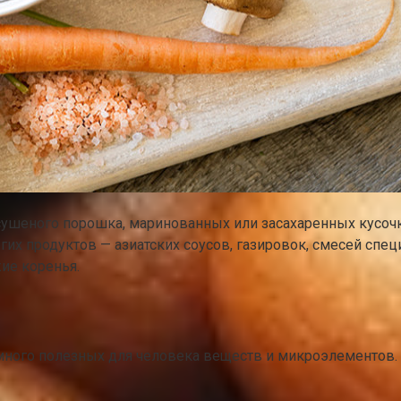
сушеного порошка, маринованных или засахаренных кусочк
гих продуктов — азиатских соусов, газировок, смесей спе
ие коренья.
 много полезных для человека веществ и микроэлементов.