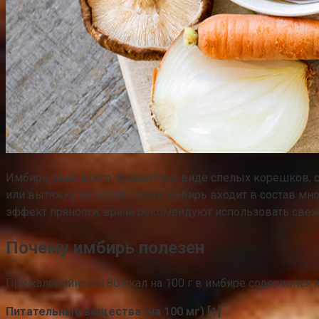
Имбирь чаще всего продается в виде спелых корешков, 
или вытяжку из корня. Также имбирь входит в состав мно
эффект пряности, врачи рекомендуют использовать свеж
Почему имбирь полезен
При калорийности 80 ккал на 100 г в имбире содержится
Питательные вещества (на 100 мг) [1]