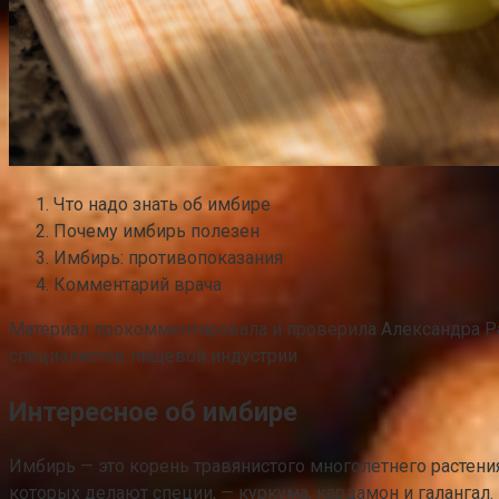
Что надо знать об имбире
Почему имбирь полезен
Имбирь: противопоказания
Комментарий врача
Материал прокомментировала и проверила Александра Раз
специалистов пищевой индустрии
Интересное об имбире
Имбирь — это корень травянистого многолетнего растени
которых делают специи, — куркума, кардамон и галангал.