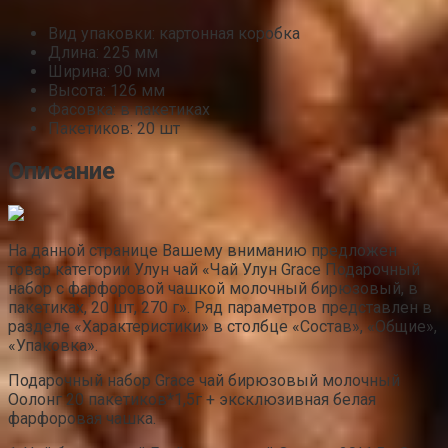
Вид упаковки: картонная коробка
Длина: 225 мм
Ширина: 90 мм
Высота: 126 мм
Фасовка: в пакетиках
Пакетиков: 20 шт
Описание
На данной странице Вашему вниманию предложен
товар категории Улун чай «Чай Улун Grace Подарочный
набор с фарфоровой чашкой молочный бирюзовый, в
пакетиках, 20 шт, 270 г». Ряд параметров представлен в
разделе «Характеристики» в столбце «Состав», «Общие»,
«Упаковка».
Подарочный набор Grace чай бирюзовый молочный
Оолонг 20 пакетиков*1,5г + эксклюзивная белая
фарфоровая чашка.