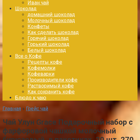
Иван чай
Шоколад
домашний шоколад
Молочный шоколад
Конфеты
Как сделать шоколад
Горячий шоколад
Горький шоколад
Белый шоколад
Все о Кофе
Рецепты кофе
Кофемолки
Кофеварки
Производители кофе
Растворимый кофе
Как сохранить кофе
Блюдо к чаю
Главная
»
Грейс чай
Чай Улун Grace Подарочный набор с
фарфоровой чашкой молочный
бирюзовый, в пакетиках, 20 шт, 270