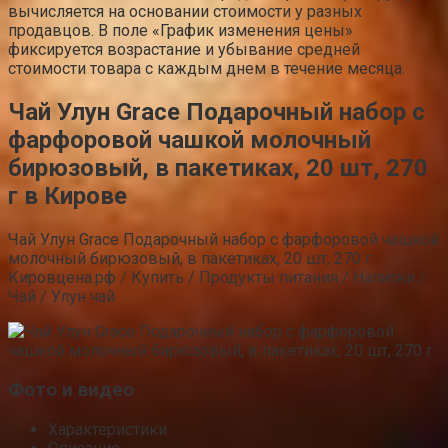
вычисляется на основании стоимости у разных
продавцов. В поле «График изменения цены»
фиксируется возрастание и убывание средней
стоимости товара с каждым днем в течение месяца.
Чай Улун Grace Подарочный набор с
фарфоровой чашкой молочный
бирюзовый, в пакетиках, 20 шт, 270
г в Кирове
Чай Улун Grace Подарочный набор с фарфоровой чашкой
молочный бирюзовый, в пакетиках, 20 шт, 270 г
Кировцена.рф / Купить / Продукты питания / Напитки /
Чай / Улун чай
Фото и видео
Характеристики