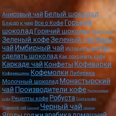
Облако тегов
Белый шоколад
Анисовый чай
Горький
Все о Кофе
Блюдо к чаю
шоколад
Горячий шоколад
Грейс чай
Зеленый чай
Зеленый кофе
Иван
чай
Имбирный чай
Как
История кофе
сделать шоколад
Как сохранить кофе
Кофеварки
Каркаде чай
Конфеты
Кофемолки
Либерика
Кофемашины
Монастырский
Молочный шоколад
чай
Производители кофе
Растворимый
Робуста
Рецепты кофе
Сорта кофе
кофе
Черный чай
Травяной чай
Цикорий
Шоколад
арабика
домашний
Ягоды годжи