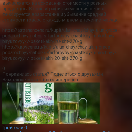
вычисляется на основании стоимости у разных
продавцов. В поле «График изменения цены»
фиксируется возрастание и убывание средней
стоимости товара с каждым днем в течение месяца.
https://astrahancena.ru/kupit/ulun-chay/chay-ulun-grace-
podarochnyy-nabor-s-farforovoy-chashkoy-molochnyy-
biryuzovyy-v-paketikakh-20-sht-270-g
https://kirovcena.ru/kupit/ulun-chay/chay-ulun-grace-
podarochnyy-nabor-s-farforovoy-chashkoy-molochnyy-
biryuzovyy-v-paketikakh-20-sht-270-g
0
Понравилась статья? Поделиться с друзьями:
Вам также может быть интересно
Грейс чай
0