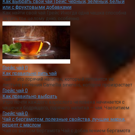
Как выбрать свой чай Грейс: черный, зеленый, белый
или с фруктовыми добавками
Как найти свой чай Грейс Иногда одна чашка способна
задать тон целому дню, особенно
Грейс чай
0
Как правильно пить чай
Чай — это горячий напиток, который готовится из
листьев растения Camellia sinensis, которое произрастает
Грейс чай
0
Как правильно выбрать
Утро почти каждого взрослого человека начинается с
чашечки бодрящего, горячего напитка — чая. Чаепитием
Грейс чай
0
Чай с бергамотом: полезные свойства, лучшие марки,
рецепт с маслом
Чай со вкусом бергамота Чай с добавлением бергамота