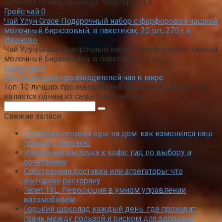
является одним из самых популярных и
Грейс чай
0
Чай Улун Grace Подарочный набор с фарфоровой чашкой
молочный бирюзовый, в пакетиках, 20 шт, 270 г в
Иваново
Чай Улун Grace Подарочный набор с фарфоровой чашкой
молочный бирюзовый, в пакетиках, 20 шт,
Грейс чай
0
Топ-10 лучших производителей чая в мире
Топ-10 лучших производителей чая в мире Другое Чай
является одним из самых любимых и
Поиск:
Свежие записи
Доставка готовой еды на дом: как изменился наш
подход к питанию
Идеальная выпечка к кофе: гид по выбору и
сочетаниям
Собственная доставка или агрегаторы: что
выгоднее ресторану
Tenet T4L: Революция в умном управлении
автомобилем
Горький шоколад каждый день: где проходит
грань между пользой и риском для здоровья