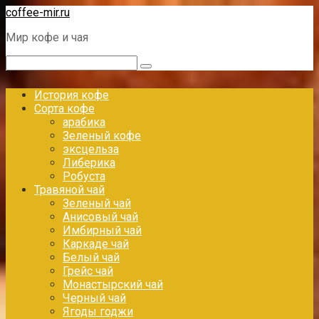
Перейти
coffee-mir.ru
к
Мир кофе и чая
контенту
Поиск:
История кофе
Сорта кофе
арабика
Зеленый кофе
эксцельза
Либерика
Робуста
Травяной чай
Зеленый чай
Анисовый чай
Имбирный чай
Каркаде чай
Белый чай
Грейс чай
Монастырский чай
Черный чай
Ягоды годжи