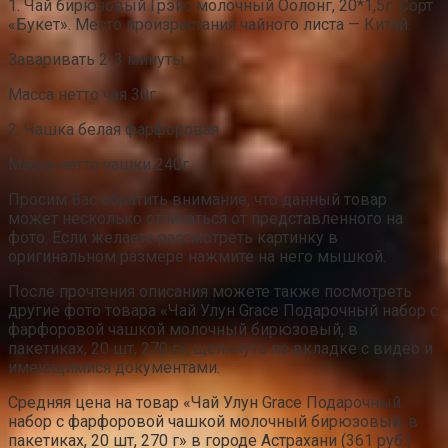
1. Чай бирюзовый Грэйс молочный Оолонг, 20*1,5г. Сорт
«Букет». Место произрастания чайного листа — Китай.
Заваривать 2-3 минуты.
Масса нетто чая 30г.
2. Чашка белая фарфоровая.
Масса нетто чашки 240г.
Просим Вас обратить внимание, что данный товар
может несколько отличаться от представленного на
фото. Если желаете рассмотреть картинку в
оригинальном размере нажмите на него мышкой.
После прочтения описания можете также посмотреть
другие фото товара «Чай Улун Grace Подарочный набор с
фарфоровой чашкой молочный бирюзовый, в
пакетиках, 20 шт, 270 г», щелкнуть по вкладке с видео и
имеющимися документами.
Средняя цена на товар «Чай Улун Grace Подарочный
набор с фарфоровой чашкой молочный бирюзовый, в
пакетиках, 20 шт, 270 г» в городе Астрахани (361 руб.)