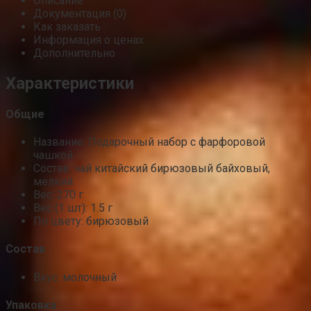
Описание
Документация (0)
Как заказать
Информация о ценах
Дополнительно
Характеристики
Общие
Название: Подарочный набор с фарфоровой
чашкой
Состав: чай китайский бирюзовый байховый,
мелкий
Вес: 270 г
Вес (1 шт): 1.5 г
По цвету: бирюзовый
Состав
Вкус: молочный
Упаковка