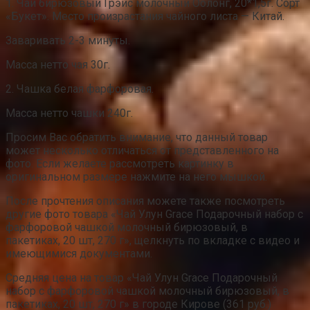
1. Чай бирюзовый Грэйс молочный Оолонг, 20*1,5г. Сорт
«Букет». Место произрастания чайного листа — Китай.
Заваривать 2-3 минуты.
Масса нетто чая 30г.
2. Чашка белая фарфоровая.
Масса нетто чашки 240г.
Просим Вас обратить внимание, что данный товар
может несколько отличаться от представленного на
фото. Если желаете рассмотреть картинку в
оригинальном размере нажмите на него мышкой.
После прочтения описания можете также посмотреть
другие фото товара «Чай Улун Grace Подарочный набор с
фарфоровой чашкой молочный бирюзовый, в
пакетиках, 20 шт, 270 г», щелкнуть по вкладке с видео и
имеющимися документами.
Средняя цена на товар «Чай Улун Grace Подарочный
набор с фарфоровой чашкой молочный бирюзовый, в
пакетиках, 20 шт, 270 г» в городе Кирове (361 руб.)