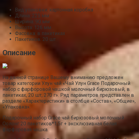
Вид упаковки: картонная коробка
Длина: 225 мм
Ширина: 90 мм
Высота: 126 мм
Фасовка: в пакетиках
Пакетиков: 20 шт
Описание
На данной странице Вашему вниманию предложен
товар категории Улун чай «Чай Улун Grace Подарочный
набор с фарфоровой чашкой молочный бирюзовый, в
пакетиках, 20 шт, 270 г». Ряд параметров представлен в
разделе «Характеристики» в столбце «Состав», «Общие»,
«Упаковка».
Подарочный набор Grace чай бирюзовый молочный
Оолонг 20 пакетиков*1,5г + эксклюзивная белая
фарфоровая чашка.