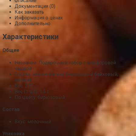
Описание
Документация (0)
Как заказать
Информация о ценах
Дополнительно
Характеристики
Общие
Название: Подарочный набор с фарфоровой
чашкой
Состав: чай китайский бирюзовый байховый,
мелкий
Вес: 270 г
Вес (1 шт): 1.5 г
По цвету: бирюзовый
Состав
Вкус: молочный
Упаковка