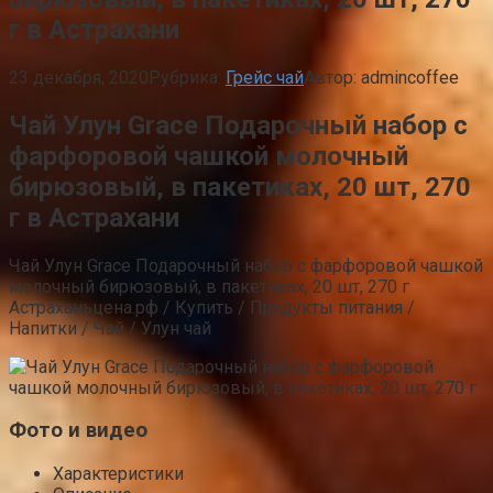
г в Астрахани
23 декабря, 2020
Рубрика:
Грейс чай
Автор:
admincoffee
Чай Улун Grace Подарочный набор с
фарфоровой чашкой молочный
бирюзовый, в пакетиках, 20 шт, 270
г в Астрахани
Чай Улун Grace Подарочный набор с фарфоровой чашкой
молочный бирюзовый, в пакетиках, 20 шт, 270 г
Астраханьцена.рф / Купить / Продукты питания /
Напитки / Чай / Улун чай
Фото и видео
Характеристики