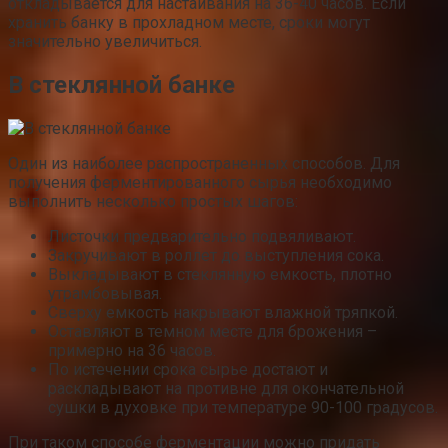
откладывается для настаивания на 36-40 часов. Если
хранить банку в прохладном месте, сроки могут
значительно увеличиться.
В стеклянной банке
Один из наиболее распространенных способов. Для
получения ферментированного сырья необходимо
выполнить несколько простых шагов:
Листочки предварительно подвяливают.
Закручивают в роллет до выступления сока.
Выкладывают в стеклянную емкость, плотно
утрамбовывая.
Сверху емкость накрывают влажной тряпкой.
Оставляют в темном месте для брожения –
примерно на 36 часов.
По истечении срока сырье достают и
раскладывают на противне для окончательной
сушки в духовке при температуре 90-100 градусов.
При таком способе ферментации можно придать