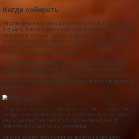
Когда собирать
Рассмотрим несколько вопросов: иван-чай как собирать
и сушить. Кипрей можно найти на сухой песчаной лесной
поляне и на опушке, также он произрастает у водоемов.
Эта трава первой начинает расти в местах пожарищ, где
огнем уничтожена вся растительность. Кипрей
встречается возле кустов малины.
Сбор кипрея рекомендуется проводить на территории,
удаленной от проезжей части и промышленностей,
вдали от города. В подобной ситуации будет получено
экологически чистая трава, которая не впитала вредные
выбросы.
Сбор иван-чая осуществляется во время его цветения,
которое начинается в июне и заканчивается в августе.
Чай из кипрея, собранного в разное время, будет
отличаться по вкусовым качествам.
Многие отдают предпочтение напитку из молодой