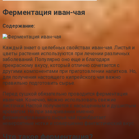
Ферментация иван-чая
Содержание:
Каждый знает о целебных свойствах иван-чая. Листья и
цветы растения используются при лечении различных
заболеваний. Популярно оно еще и благодаря
прекрасному вкусу, который отлично сочетается с
другими компонентами при приготовлении напитков. Но,
для получения настоящего кипрейского чая важно
правильно подготовить сырье.
Перед сушкой обязательно проводится ферментация
иван-чая. Конечно, можно использовать свежие
листочки. Настой получается с насыщенным и душистым
ароматом. Но при заваривании именно
ферментированного сырья чай приобретает
невероятные нотки и совершенно фантастический вкус.
Что такое ферментация?