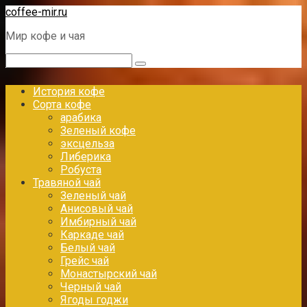
Перейти
coffee-mir.ru
к
Мир кофе и чая
контенту
Поиск:
История кофе
Сорта кофе
арабика
Зеленый кофе
эксцельза
Либерика
Робуста
Травяной чай
Зеленый чай
Анисовый чай
Имбирный чай
Каркаде чай
Белый чай
Грейс чай
Монастырский чай
Черный чай
Ягоды годжи