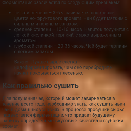
Ферментация различается по следующим признакам:
легкой степени – 3-6 ч. начинается появление
цветочно-фруктового аромата. Чай будет мягким с
сильным и нежным запахом;
средней степени – 10-16 часов. Напиток получится с
лёгкой кислинкой, терпкий, с ярко выраженным
ароматом;
глубокой степени – 20-36 часов. Чай будет терпким
с лёгким запахом.
Важно! Лучше сырье слегка
недоферментировать, чем оно перебродит и
начнет покрываться плесенью.
Как правильно сушить
Для получения чая, который может завариваться в
течение всего года, необходимо знать, как сушить иван-
чай в домашних условиях. В процессе просушки сырье
подвергается ферментации, что придает будущему
напитку определенные вкусовые качества и глубокий
аромат.