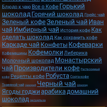
Горький
Все о Кофе
Блюдо к чаю
шоколад
Горячий шоколад
Грейс чай
Зеленый чай
Зеленый кофе
Иван
чай
Имбирный чай
Как
История кофе
сделать шоколад
Как сохранить кофе
Кофеварки
Каркаде чай
Конфеты
Кофемолки
Либерика
Кофемашины
Монастырский
Молочный шоколад
чай
Производители кофе
Растворимый
Робуста
Рецепты кофе
Сорта кофе
кофе
Черный чай
Травяной чай
Цикорий
Шоколад
арабика
домашний
Ягоды годжи
шоколад
эксцельза