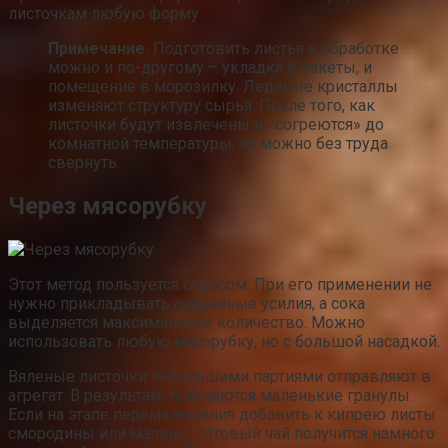
листочкам любую форму.
Примечание.
Подготовить листья к обработке
можно и по-другому – укладка в пакеты, и
помещение в морозилку. Ледяные кристаллы
изменяют структуру сырья. После того, как
листочки будут извлечены и «согреются» до
комнатной температуры, их можно без труда
свернуть.
Через мясорубку
Этот метод пользуется спросом. При его применении не
нужно прикладывать серьезные усилия, а сока
выделяется максимальное количество. Можно
использовать любую мясорубку, но с большой насадкой.
Вяленые листочки небольшими партиями отправляют в
агрегат. В результате получаются маленькие гранулы.
Если на этапе перемалывания добавить к кипрею листы
смородины или малины, готовый чай получится намного