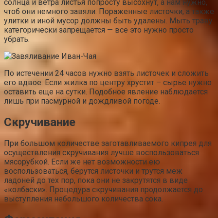
солнца и ветра листья попросту высохнут, а нам нужно,
чтоб они немного завяли. Пораженные листочки, а также
улитки и иной мусор должны быть удалены. Мыть траву
категорически запрещается — все это нужно просто
убрать.
По истечении 24 часов нужно взять листочек и сложить
его вдвое. Если жилка по центру хрустит – сырье нужно
оставить еще на сутки. Подобное явление наблюдается
лишь при пасмурной и дождливой погоде.
Скручивание
При большом количестве заготавливаемого кипрея для
осуществления скручивания лучше воспользоваться
мясорубкой. Если же нет возможности ею
воспользоваться, берутся листочки и трутся меж
ладоней до тех пор, пока они не закрутятся в виде
«колбаски». Процедура скручивания продолжается до
выступления небольшого количества сока.