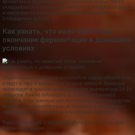
ароматней и полезней. Подготовленное сырье также
укладывается в отдельную емкость, прижимается рукой
и накрывается влажной тряпкой для брожения
(стандартное время).
Как узнать, что иван-чай готов:
окончание ферментации в домашних
условиях
Обработанное выбранным способом сырье обязательно
кладут в тару и закрывают мокрой тряпкой. Хранение
происходит в темном помещении при температуре 24-26
градусов. Важно соблюдать условия внутреннего
климата. Если температура не соответствует стандартам,
брожение закончится раньше времени, а чай потеряет
практически все полезные и вкусовые свойства.
Важно учитывать и время обработки. Есть три уровня
ферментирования: