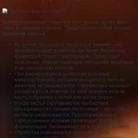
Ферментирование – важный этап производства иван-
чая в домашних условиях. Представляет собой процесс
брожения листьев:
Во время процедуры происходят химические
преобразования в клетках растения. Ферменты
взаимодействуют с кислородом. Происходит
окисление, обеспечивающее улучшение вкусовых
и ароматических качеств.
При ферментации в домашних условиях
микроорганизмы, которые находятся в листьях
иван-чая, активизируются – пребиотики начинают
размножаться. Именно по этой причине нельзя
мыть собранное с полей или лесов сырье.
Когда листья скручиваются, пребиотики
объединяются с соками растениями – питаются и
активно размножаются. При отправлении в
определенные условия происходит процедура
ферментации. Заканчивают ее в нужный момент.
Обработка оканчивается окончательным