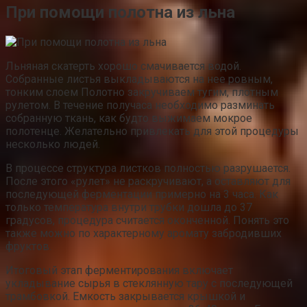
При помощи полотна из льна
Льняная скатерть хорошо смачивается водой.
Собранные листья выкладываются на нее ровным,
тонким слоем Полотно закручиваем тугим, плотным
рулетом. В течение получаса необходимо разминать
собранную ткань, как будто выжимаем мокрое
полотенце. Желательно привлекать для этой процедуры
несколько людей.
В процессе структура листков полностью разрушается.
После этого «рулет» не раскручивают, а оставляют для
последующей ферментации примерно на 3 часа. Как
только температура внутри трубки дошла до 37
градусов, процедура считается оконченной. Понять это
также можно по характерному аромату забродивших
фруктов.
Итоговый этап ферментирования включает
укладывание сырья в стеклянную тару с последующей
трамбовкой. Емкость закрывается крышкой и