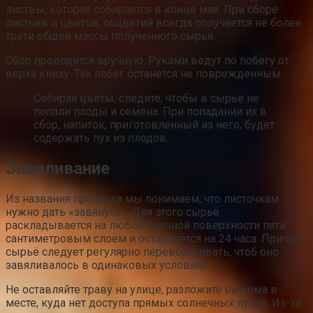
листвы, которая собирается в конце мая. При сборе
листьев и цветов, соцветий всегда получается не более
трети общей массы полученного сырья.
Сбор проводится вручную. Руками ведут по побегу от
верха книзу. Так побег останется не поврежденным.
Собирая цветы, следите, чтобы в сырье не
попали плоды и семена. При попадании их в
сбор, напиток, приготовленный из него, будет
содержать пух из плодов.
Завяливание
Из названия процесса мы понимаем, что листочкам
нужно дать «завянуть». Для этого сырьё
раскладывается на любой прочной поверхности пяти
сантиметровым слоем и оставляется на 24 часа. Причем
сырьё следует регулярно переворачивать, чтоб оно
завяливалось в одинаковых условиях.
Не оставляйте траву на улице, разложите ее дома в
месте, куда нет доступа прямых солнечных лучей. Из-за