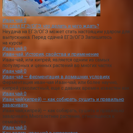
Иван чай
0
Не сдал ЕГЭ/ОГЭ: что делать и чего ждать?
Неудача на ЕГЭ/ОГЭ может стать настоящим ударом для
выпускника. Перед сдачей ЕГЭ/ОГЭ Запишитесь
на курсы
Иван чай
0
Иван-чай. История, свойства и применение
Иван-чай, или кипрей, является одним из самых
популярных и ценных растений во многих частях
Иван чай
0
Иван-чай — ферментация в домашних условиях
Ферментация иван-чая Иван-чай, или более научно,
кипрей узколистный, еще с давних времен известен как
Иван чай
0
Иван чай(кипрей) — как собирать, сушить и правильно
заваривать
Иван чай(кипрей) — как собирать, сушить и правильно
заваривать Многолетнее растение, относящееся к
семейству
Иван чай
0