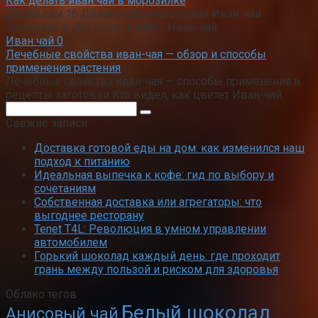
Как делать иван чай в морозилке
Делай сам 16 Делаем своими руками Иван-чай.
Заготовка с «No frost» и ВАКС Иван-чай.
Иван чай
0
Лечебные свойства иван-чая — обзор и способы
применения растения
Лечебные свойства иван-чая — способы применения и
рецепты заготовки Кто видел, как цветет Иван-чай,
Поиск:
Свежие записи
Доставка готовой еды на дом: как изменился наш
подход к питанию
Идеальная выпечка к кофе: гид по выбору и
сочетаниям
Собственная доставка или агрегаторы: что
выгоднее ресторану
Tenet T4L: Революция в умном управлении
автомобилем
Горький шоколад каждый день: где проходит
грань между пользой и риском для здоровья
Облако тегов
Белый шоколад
Анисовый чай