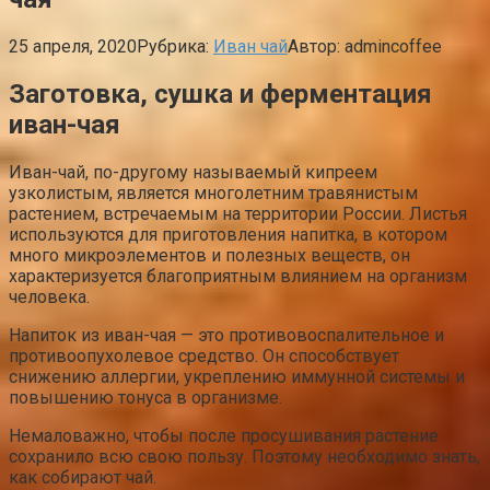
25 апреля, 2020
Рубрика:
Иван чай
Автор:
admincoffee
Заготовка, сушка и ферментация
иван-чая
Иван-чай, по-другому называемый кипреем
узколистым, является многолетним травянистым
растением, встречаемым на территории России. Листья
используются для приготовления напитка, в котором
много микроэлементов и полезных веществ, он
характеризуется благоприятным влиянием на организм
человека.
Напиток из иван-чая — это противовоспалительное и
противоопухолевое средство. Он способствует
снижению аллергии, укреплению иммунной системы и
повышению тонуса в организме.
Немаловажно, чтобы после просушивания растение
сохранило всю свою пользу. Поэтому необходимо знать,
как собирают чай.