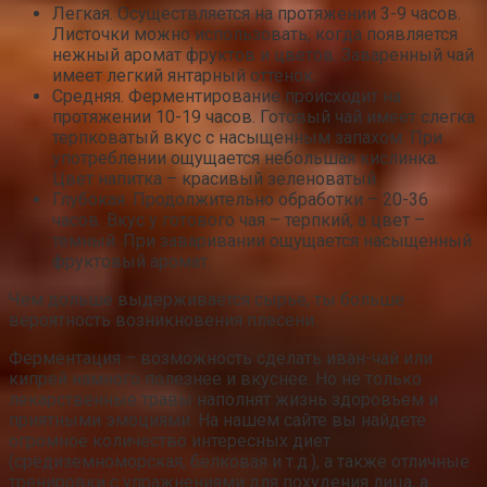
Легкая. Осуществляется на протяжении 3-9 часов.
Листочки можно использовать, когда появляется
нежный аромат фруктов и цветов. Заваренный чай
имеет легкий янтарный оттенок.
Средняя. Ферментирование происходит на
протяжении 10-19 часов. Готовый чай имеет слегка
терпковатый вкус с насыщенным запахом. При
употреблении ощущается небольшая кислинка.
Цвет напитка – красивый зеленоватый.
Глубокая. Продолжительно обработки – 20-36
часов. Вкус у готового чая – терпкий, а цвет –
темный. При заваривании ощущается насыщенный
фруктовый аромат.
Чем дольше выдерживается сырье, ты больше
вероятность возникновения плесени.
Ферментация – возможность сделать иван-чай или
кипрей намного полезнее и вкуснее. Но не только
лекарственные травы наполнят жизнь здоровьем и
приятными эмоциями. На нашем сайте вы найдете
огромное количество интересных диет
(средиземноморская, белковая и т.д.), а также отличные
тренировки с упражнениями для похудения лица, а