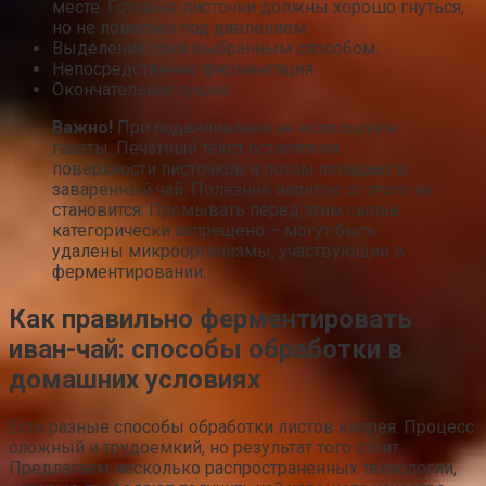
месте. Готовые листочки должны хорошо гнуться,
но не ломаться под давлением.
Выделение сока выбранным способом.
Непосредственно ферментация.
Окончательная сушка.
Важно!
При подвяливании не используем
газеты. Печатный текст остается на
поверхности листочков и потом попадает в
заваренный чай. Полезнее напиток от этого не
становится. Промывать перед этим сырье
категорически запрещено – могут быть
удалены микроорганизмы, участвующие в
ферментировании.
Как правильно ферментировать
иван-чай: способы обработки в
домашних условиях
Есть разные способы обработки листов кипрея. Процесс
сложный и трудоемкий, но результат того стоит.
Предлагаем несколько распространенных технологий,