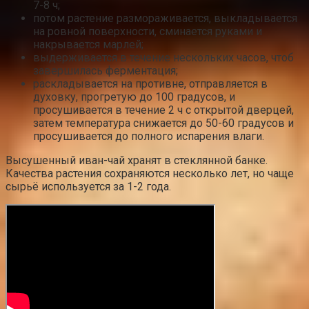
7-8 ч;
потом растение размораживается, выкладывается
на ровной поверхности, сминается руками и
накрывается марлей;
выдерживается в течение нескольких часов, чтоб
завершилась ферментация;
раскладывается на противне, отправляется в
духовку, прогретую до 100 градусов, и
просушивается в течение 2 ч с открытой дверцей,
затем температура снижается до 50-60 градусов и
просушивается до полного испарения влаги.
Высушенный иван-чай хранят в стеклянной банке.
Качества растения сохраняются несколько лет, но чаще
сырьё используется за 1-2 года.