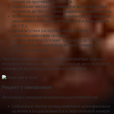
теньке на протяжении 24 часов;
подсохшие листья скручиваются вручную в виде
жгутиков до тех пор, пока выделится немного сока;
полученные жгутики раскладываются на противне,
накрываются смоченной тряпочкой и оставляются
на 7-8 ч;
затем жгутики раскручиваются и вновь
раскладываются на противне;
сушить нужно в духовке, прогретой до 50-100
градусов, приблизительно 45 мин с немного
открытой дверцей.
При просушивании на меньшей температуре сырье
получится более светлого цвета, а чай из него получится
схожим по вкусовым качествам с зеленым.
Рецепт с заморозкой
Заготовка с замораживанием осуществляется так:
собранные листья укладываются в целлофановые
кулечки и выдерживаются в морозильной камере