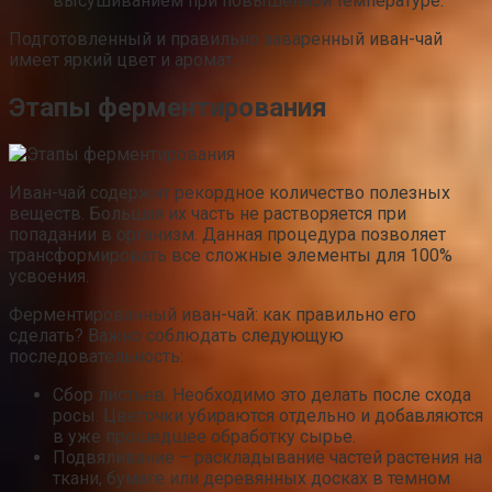
высушиванием при повышенной температуре.
Подготовленный и правильно заваренный иван-чай
имеет яркий цвет и аромат.
Этапы ферментирования
Иван-чай содержит рекордное количество полезных
веществ. Большая их часть не растворяется при
попадании в организм. Данная процедура позволяет
трансформировать все сложные элементы для 100%
усвоения.
Ферментированный иван-чай: как правильно его
сделать? Важно соблюдать следующую
последовательность:
Сбор листьев. Необходимо это делать после схода
росы. Цветочки убираются отдельно и добавляются
в уже прошедшее обработку сырье.
Подвяливание – раскладывание частей растения на
ткани, бумаге или деревянных досках в темном