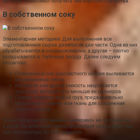
которые позволяют получить чай хорошего качества.
В собственном соку
Элементарная методика. Для выполнения все
подготовленное сырье делится на две части. Одна из них
обрабатывается в соковыжималке, а другая – плотно
укладывается в глубокую посуду. Далее следуем
пошагово:
Полученный сок узколистного кипрея выливается
на уложенные листы.
Кастрюля или другая емкость накрывается
крышкой, которая чуть меньше ее размеров.
Поверх ставится любой груз, предварительно
обернутый в пленку или ткань для сохранения
чистоты сырья.
Таким образом отстаиваем «материал» на протяжении 1-
2 дней. По истечении срока происходит сушка иван-чая
при температуре 90-100 градусов.