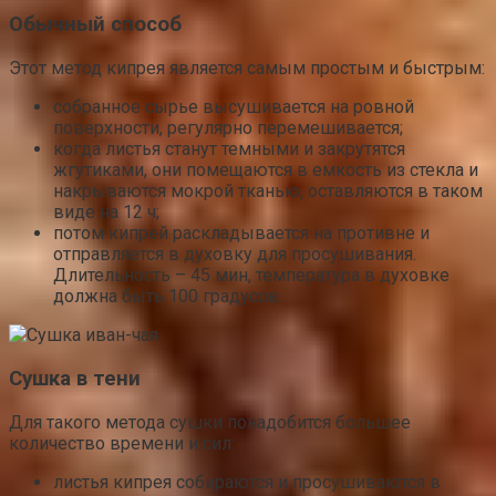
Обычный способ
Этот метод кипрея является самым простым и быстрым:
собранное сырье высушивается на ровной
поверхности, регулярно перемешивается;
когда листья станут темными и закрутятся
жгутиками, они помещаются в емкость из стекла и
накрываются мокрой тканью, оставляются в таком
виде на 12 ч;
потом кипрей раскладывается на противне и
отправляется в духовку для просушивания.
Длительность – 45 мин, температура в духовке
должна быть 100 градусов.
Сушка в тени
Для такого метода сушки понадобится большее
количество времени и сил:
листья кипрея собираются и просушиваются в