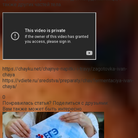
также других частей тела.
https://chayku.net/chajnye-napitki-i-travy/zagotovka-ivan-
chaya
https://vdiete.ru/sredstva/preparaty/chai/fermentaciya-ivan-
chaya/
0
Понравилась статья? Поделиться с друзьями:
Вам также может быть интересно