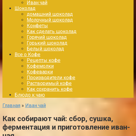
Иван чай
Шоколад
домашний шоколад
Молочный шоколад
Конфеты
Как сделать шоколад
Горячий шоколад
Горький шоколад
Белый шоколад
Все о Кофе
Рецепты кофе
Кофемолки
Кофеварки
Производители кофе
Растворимый кофе
Как сохранить кофе
Блюдо к чаю
Главная
»
Иван чай
Как собирают чай: сбор, сушка,
ферментация и приготовление иван-
чая