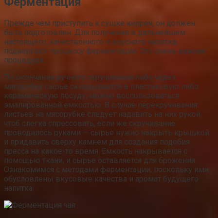
Ферментация
Прежде чем приступить к сушке кипрея, он должен
быть подготовлен. Для получения в дальнейшем
настоящего, качественного и вкусного напитка,
подвергают процессу ферментации. Это очень важная
процедура.
По окончании ручного скручивания либо через
мясорубку сырье складывается в пластиковую либо
керамическую посуду, можно воспользоваться
эмалированной емкостью. В случае перекручивания
листьев на мясорубке следует надавить на них рукой,
чтоб слегка спрессовать, если же скручивание
проводилось руками — сырье нужно накрыть крышкой
и придавить сверху камнем для создания подобия
пресса на какое-то время. Емкость накрывается с
помощью ткани, и сырье оставляется для брожения.
Ознакомимся с методами ферментации, поскольку ими
обусловлены вкусовые качества и аромат будущего
напитка.