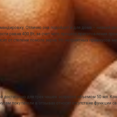
мандировку. Отлично она подойдет и для дома – низкий ур
сти равна 400 Вт, за счет чего процесс приготовления про
ит от степени помола зерна. Но неприятных привкусов мет
й достаточно для трех чашек эспрессо объемом 50 мл. Конс
усам покупатели в отзывах относят отсутствие функции с