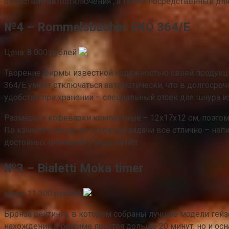
отсутствие автоотключения , а также посредственный для
№4 – Rommelsbacher EKO 364/E
Цена: 8 000 рублей
Творение фирмы известной надежностью своей продукции
364/E умеет отключаться автоматически, что в долгосро
удобстве при хранении – специальный отсек для шнура и
Размеры у кофеварки компактные – 12x17x12 см, поэтому е
По качеству решения основной задачи все отлично – нап
достойных внимания у модели нет.
№3 – Bialetti Moka timer
Цена: 11 300 рублей
Бронза рейтинга, в котором собраны лучшие модели гейзе
нахождении в режиме простоя дольше 20 минут, но и ос