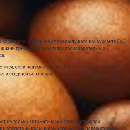
 кофеварок. В отличие от предыдущего конкурсанта EKO
 жизни прибора. Позаботился производитель и об
са.
ится, если надумаете взять аппарат с собой в поездку.
ели сходятся во мнении, что серьезных недостатков
меет не только автоматически отключаться при
и отсутствии воды в емкости. Все это положительно