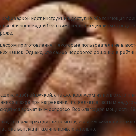
 кофеваркой идет инструкция, доступно объясняющая прин
ется обычной водой без применения специальных средств. Ч
ороже.
ессом приготовления. Некоторые пользователи не в востор
ьких чашек. Однако, это самое недорогое решение в рейтин
щена удобной ручкой, а также корпусом из неплохого плас
ронних запахов при нагревании, что является частым неду
аждаться ароматным эспрессо. Все благодаря мощности 480
ия, которая приходит на помощь, если вы самостоятельн
тва она выглядит крайне привлекательно.