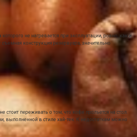
оторого не нагревается при эксплуатации, ровно, как и
 съемная конструкция резервуара, значительно
е стоит переживать о том, что кофе прольется на стол.
и, выполненной в стиле хай-тек. К недостаткам можно