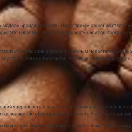
 модель бренда ДеЛонги . Популярным решение стало за с
ы. Это напрямую влияет на крепость напитка. Корпус и ру
е стандартные порции эспрессо. Главным недостатком польз
спустя 2-3 года он трескается. К тому же, случайное паден
ий уверенность в надежности. В комплекте с ней поставл
итка полностью оправдывает стоимость – нет посторонних 
ваться агрегатом можно даже в помещениях, где розетки 