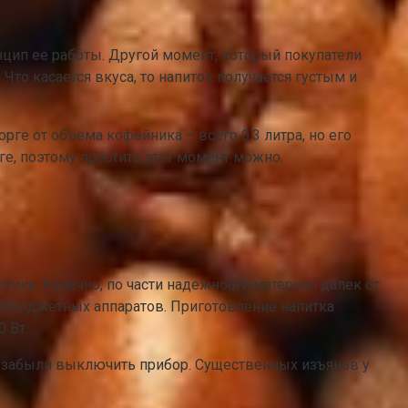
цип ее работы. Другой момент, который покупатели
то касается вкуса, то напиток получается густым и
ге от объема кофейника – всего 0.3 литра, но его
ге, поэтому простить этот момент можно.
тика. Конечно, по части надежности материал далек от
гом бюджетных аппаратов. Приготовление напитка
 Вт.
о забыли выключить прибор. Существенных изъянов у