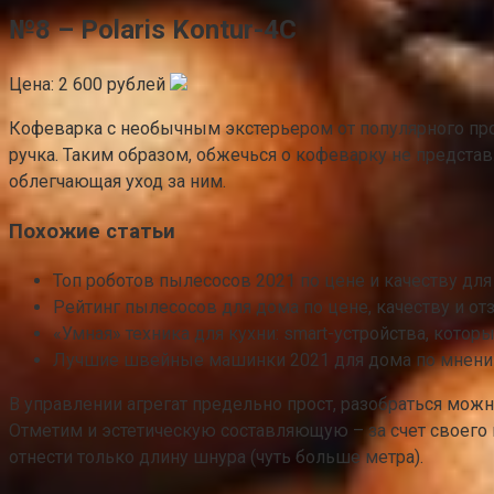
№8 – Polaris Kontur-4C
Цена: 2 600 рублей
Кофеварка с необычным экстерьером от популярного прои
ручка. Таким образом, обжечься о кофеварку не предста
облегчающая уход за ним.
Похожие статьи
Топ роботов пылесосов 2021 по цене и качеству дл
Рейтинг пылесосов для дома по цене, качеству и о
«Умная» техника для кухни: smart-устройства, котор
Лучшие швейные машинки 2021 для дома по мнени
В управлении агрегат предельно прост, разобраться можно
Отметим и эстетическую составляющую – за счет своего 
отнести только длину шнура (чуть больше метра).