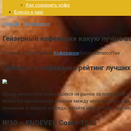
Как сохранить кофе
Блюдо к чаю
Главная
»
Кофеварки
Гейзерные кофеварки какую лучше вы
25 июня, 2020
Рубрика:
Кофеварки
Автор:
admincoffee
Гейзерные кофеварки рейтинг лучших
Среди множества появившихся на рынке за последние го
являются идеальным балансом между итоговым вкусом и 
внимание в первую очередь, читайте нашу статью под на
№10 – ENDEVER Costa-1020