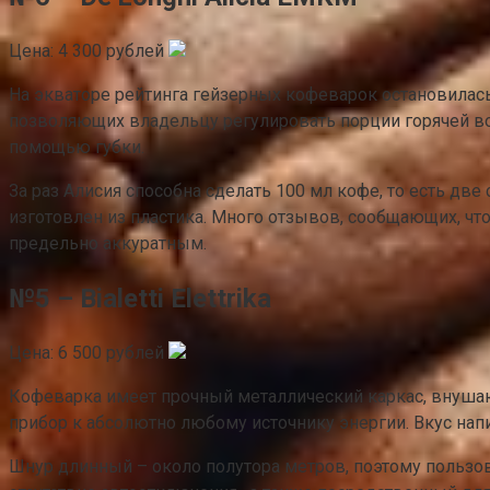
Цена: 4 300 рублей
На экваторе рейтинга гейзерных кофеварок остановилась
позволяющих владельцу регулировать порции горячей вод
помощью губки.
За раз Алисия способна сделать 100 мл кофе, то есть дв
изготовлен из пластика. Много отзывов, сообщающих, что 
предельно аккуратным.
№5 – Bialetti Elettrika
Цена: 6 500 рублей
Кофеварка имеет прочный металлический каркас, внушающ
прибор к абсолютно любому источнику энергии. Вкус нап
Шнур длинный – около полутора метров, поэтому пользо