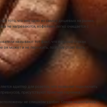
чет того, что оно одно из самых дешевых на рынке,
чка не нагреваются, кофейник легко очищается с
ователи называют тот факт, что верхний стакан
ие он может и не пережить, поэтому стоит быть
яется адаптер для розеток, что позволит подключить
привкусов, присутствуют приятная горчинка.
расположены не слишком удобно. Среди недостатков –