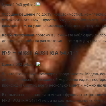
Цена: 1 940 рублей
Хорошее решение по доступной стоимости. В комплекте с
отмечают в отзывах – простота ухода, устройство отмыва
насыщенным, на уровне кофеварок по цене в пару раз д
Колба прозрачная, поэтому вы сможете наблюдать за проц
достаточно, чтобы за раз сготовить кофе для двух мален
№9 – FIRST AUSTRIA 5471-1
Цена: 2 600 рублей
Наш топ гейзерных кофеварок продолжается. Модель осна
стекла и железа, но по крайней мере он не издает посто
происходит быстро, всего несколько минут и можно насл
В отзывах пользователи отмечают функцию автоотключен
FIRST AUSTRIA 5471-1 нет, и по соотношению цены/качес