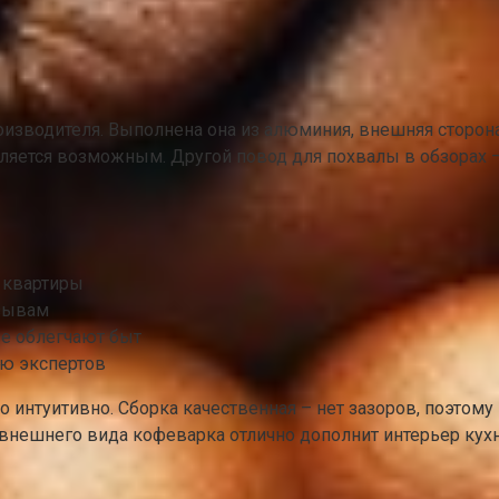
зводителя. Выполнена она из алюминия, внешняя сторона к
вляется возможным. Другой повод для похвалы в обзорах –
я квартиры
тзывам
ые облегчают быт
ю экспертов
 интуитивно. Сборка качественная – нет зазоров, поэтому н
внешнего вида кофеварка отлично дополнит интерьер кухн