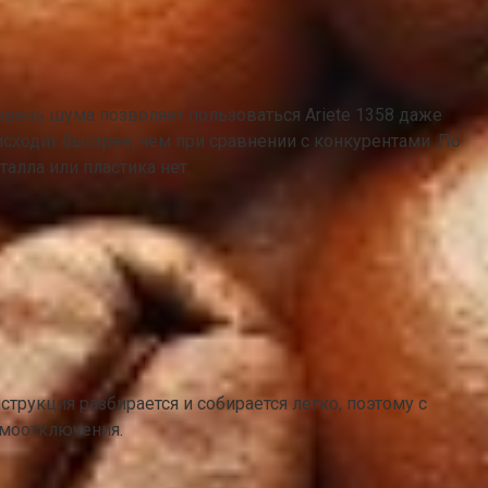
овень шума позволяет пользоваться Ariete 1358 даже
исходит быстрее, чем при сравнении с конкурентами. По
алла или пластика нет.
трукция разбирается и собирается легко, поэтому с
амоотключения.