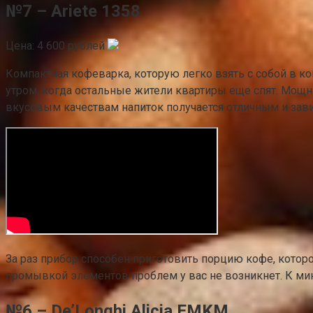
№7 – Ariete 1358
Цена: 4 600 рублей
Компактная кофеварка, которую легко взять с собой в ко
утром, когда остальные жители квартиры еще спят. Мощно
вкусовым качествам напиток получается отличным и завис
За раз прибор способен приготовить порцию кофе, которо
промывкой элементов проблем у вас не возникнет. К мин
№6 – De’Longhi Alicia EMKM