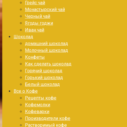
Грейс чай
Монастырский чай
Черный чай
Ягоды годжи
Иван чай
Шоколад
домашний шоколад
Молочный шоколад
Конфеты
Как сделать шоколад
Горячий шоколад
Горький шоколад
Белый шоколад
Все о Кофе
Рецепты кофе
Кофемолки
Кофеварки
Производители кофе
Растворимый кофе