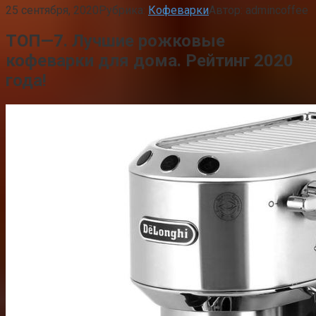
25 сентября, 2020
Рубрика:
Кофеварки
Автор:
admincoffee
ТОП—7. Лучшие рожковые
кофеварки для дома. Рейтинг 2020
года!