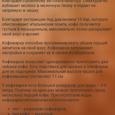
благодаря строенному автокапучинатору. Онаккуратно
взбивает молоко в молочную пенку и подает ее
напрямую в чашку.
Благодаря экстракции под давлением 15 бар, которую
обеспечивает итальянская помпа, кофе получается
густым и насыщенным, максимально полно раскрывает
свой вкус и аромат.
Кофеварка способна программировать объем порций
напитков на свой вкус. Кофеварка запоминает
настройки и сохраняет их в своем функционале.
Кофеварка позволяет одновременно приготовить две
чайшки кофе. Есть подставка для кружек и платформа
для их подогрева. Максимальная высота чашки для
кофемашины составляет 11 см.
У кофеварки есть большой резервуар для воды – 0.4
литра. Поэтому за один раз можно приготовить сразу
несколько порций кофе. При отсутствии воды
кофеварка автоматически отключается.
тип — рожковая кофеварка;
тип кофе — молотый;