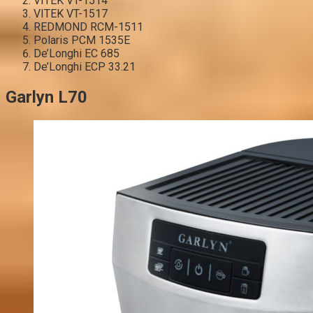
VITEK VT-1514
VITEK VT-1517
REDMOND RCM-1511
Polaris PCM 1535E
De’Longhi EC 685
De’Longhi ECP 33.21
Garlyn L70