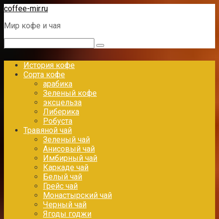
Перейти
coffee-mir.ru
к
Мир кофе и чая
контенту
Поиск:
История кофе
Сорта кофе
арабика
Зеленый кофе
эксцельза
Либерика
Робуста
Травяной чай
Зеленый чай
Анисовый чай
Имбирный чай
Каркаде чай
Белый чай
Грейс чай
Монастырский чай
Черный чай
Ягоды годжи