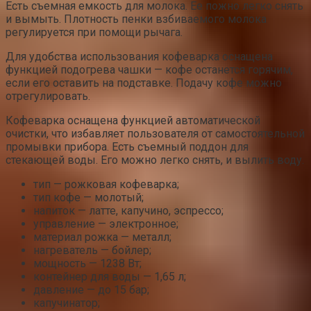
Есть съемная емкость для молока. Ее пожно легко снять
и вымыть. Плотность пенки взбиваемого молока
регулируется при помощи рычага.
Для удобства использования кофеварка оснащена
функцией подогрева чашки — кофе останется горячим,
если его оставить на подставке. Подачу кофе можно
отрегулировать.
Кофеварка оснащена функцией автоматической
очистки, что избавляет пользователя от самостоятельной
промывки прибора. Есть съемный поддон для
стекающей воды. Его можно легко снять, и вылить воду.
тип — рожковая кофеварка;
тип кофе — молотый;
напиток — латте, капучино, эспрессо;
управление — электронное;
материал рожка — металл;
нагреватель — бойлер;
мощность — 1238 Вт;
контейнер для воды — 1,65 л;
давление — до 15 бар;
капучинатор;