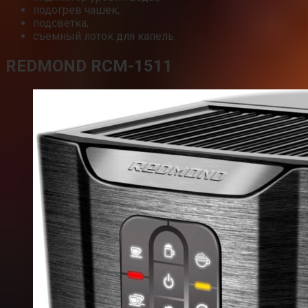
подогрев чашек;
подсветка;
съемный лоток для капель.
REDMOND RCM-1511