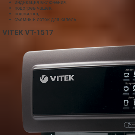
индикация включения;
подогрев чашек;
подсветка;
съемный лоток для капель.
VITEK VT-1517