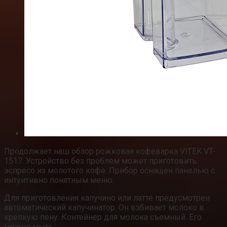
Продолжает наш обзор рожковая кофеварка VITEK VT-
1517. Устройство без проблем может приготовить
эспресо из молотого кофе. Прибор оснащен панелью с
интуитивно понятным меню.
Для приготовления капучино или латте предусмотрен
автоматический капучинатор. Он взбивает молоко в
крепкую пену. Контейнер для молока съемный. Его
можно мыть.