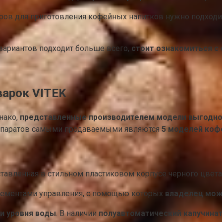
ров для приготовления кофейных напитков нужно подходи
 вариантов подходит больше всего,
стоит ознакомиться с
арок VITEK
нако,
представленные производителем модели выгодно
 аппаратов самыми продаваемыми являются
5 моделей коф
ставленная в стильном пластиковом корпусе черного цвет
лементами управления, с помощью которых
владелец мож
и уровня воды
. В наличии
полуавтоматический капучинат