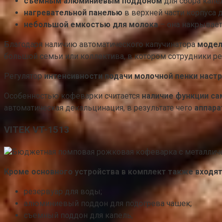
съемным алюминиевым поддоном
для сбора капе
нагревательной панелью
в верхней части корпуса 
небольшой емкостью для молока
– она накрывае
Благодаря наличию автоматического капучинатора
модел
большой семьи или коллектива, в котором сотрудники р
Регулятор
интенсивности подачи молочной пенки настр
Особенностью кофеварки считается
наличие функции са
автоматическая декальцинация, в результате чего
аппара
VITEK VT-1513
Бюджетная помповая рожковая кофеварка с металличе
Кроме основного устройства в комплект также входя
резервуар для воды;
алюминиевый поддон для подогрева чашек;
съемный поддон для капель;