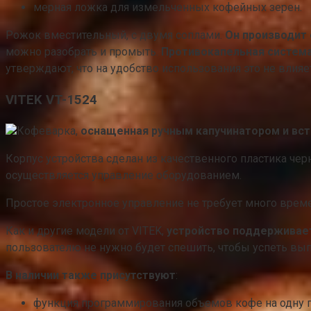
мерная ложка для измельченных кофейных зерен.
Рожок вместительный, с двумя соплами.
Он производит
можно разобрать и промыть.
Противокапельная система
утверждают, что на удобство использования это не влияет
VITEK VT-1524
Кофеварка,
оснащенная ручным капучинатором и вс
Корпус устройства сделан из качественного пластика чер
осуществляется управление оборудованием.
Простое электронное управление не требует много врем
Как и другие модели от VITEK,
устройство поддерживает
пользователю не нужно будет спешить, чтобы успеть выпи
В наличии также присутствуют
:
функция программирования объемов кофе на одну 