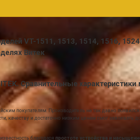
елей VT-1511, 1513, 1514, 1516, 1524
оделях Витек
EK. Сравнительные характеристики м
сийским покупателям. Производитель не так давно появилс
ти, качеству и достаточно низким ценам смог завоевать 
известность благодаря
простоте устройства и насыщенн