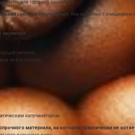
о, латте или горячего шоколада.
ельная система отсутствуют
, тем не менее с очищением
1 являются
:
орций напитка;
ов на его основе;
атическим капучинатором.
опрочного материала, на котором практически не остае
ельного внешнего вида.