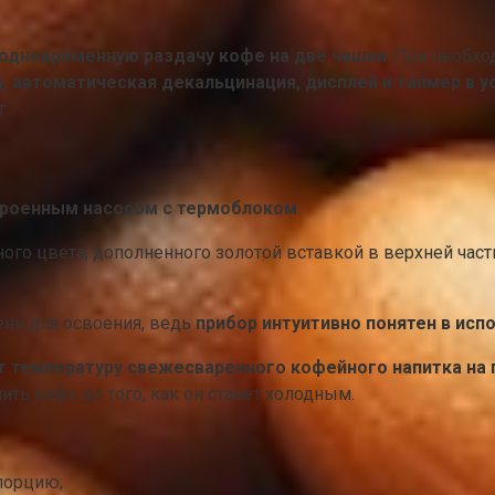
 одновременную раздачу кофе на две чашки
. При необх
, автоматическая декальцинация, дисплей и таймер в 
.
троенным насосом с термоблоком
.
ного цвета, дополненного золотой вставкой в верхней част
ени для освоения, ведь
прибор интуитивно понятен в исп
 температуру свежесваренного кофейного напитка на
ть кофе до того, как он станет холодным.
порцию;