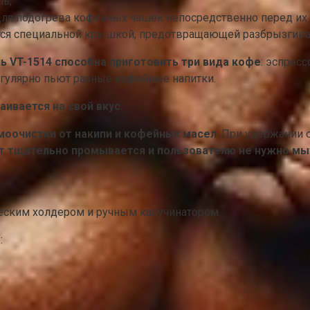
ль;
для подогрева кофейных чашек непосредственно перед их
тся специальной крышкой, предотвращающей разбрызгива
ь VT-1514 способна приготовить три вида кофе
: эспресс
егулярно пьют разные кофейные напитки.
аивается на свой вкус
.
моочистки от накипи и кофейных масел
. При удержании 
т тщательно промывается и пользователю не нужно мы
ским холдером и ручным капучинатором.
т
: