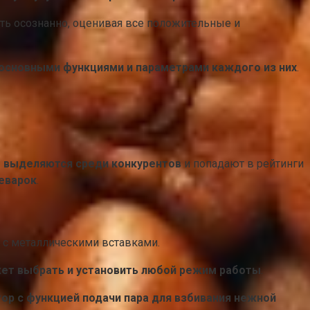
ть осознанно, оценивая все положительные и
 основными функциями и параметрами каждого из них
.
 выделяются среди конкурентов
и попадают в рейтинги
еварок
.
а с металлическими вставками.
ет выбрать и установить любой режим работы
.
ор с функцией подачи пара для взбивания нежной