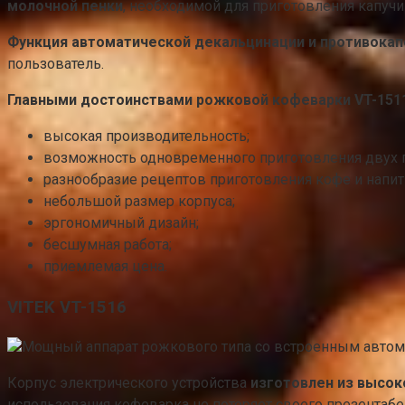
молочной пенки
, необходимой для приготовления капучин
Функция автоматической декальцинации и противокап
пользователь.
Главными достоинствами рожковой кофеварки VT-151
высокая производительность;
возможность одновременного приготовления двух п
разнообразие рецептов приготовления кофе и напитк
небольшой размер корпуса;
эргономичный дизайн;
бесшумная работа;
приемлемая цена.
VITEK VT-1516
Мощный аппарат рожкового типа со встроенным автом
Корпус электрического устройства
изготовлен из высок
использования кофеварка не потеряет своего презентаб