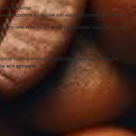
 наполнением;
ние жидкости во время взбивания кремовой пенки.
о, капучино и латте, поэтому она отлично подойдет для
одной кнопки внутри электроприбора производится
ть его вручную
.