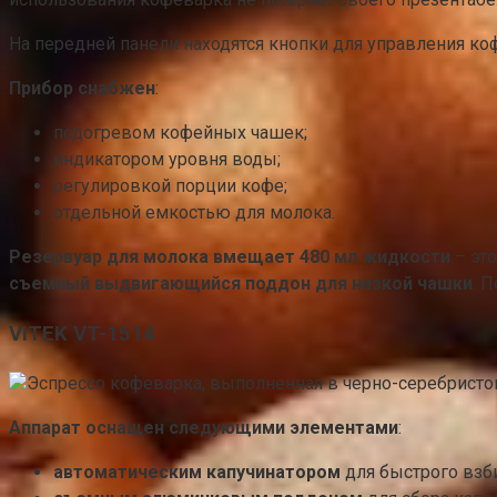
На передней панели находятся кнопки для управления к
Прибор снабжен
:
подогревом кофейных чашек;
индикатором уровня воды;
регулировкой порции кофе;
отдельной емкостью для молока.
Резервуар для молока вмещает 480 мл жидкости
– это
съемный выдвигающийся поддон для низкой чашки
. 
VITEK VT-1514
Эспрессо кофеварка, выполненная в черно-серебристо
Аппарат оснащен следующими элементами
:
автоматическим капучинатором
для быстрого взб