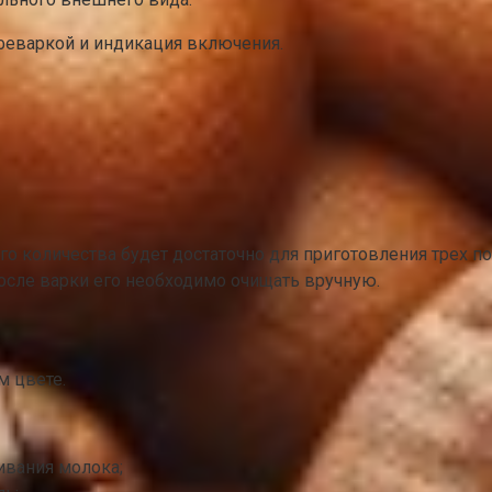
офеваркой и индикация включения.
го количества будет достаточно для приготовления трех по
После варки его необходимо очищать вручную.
м цвете.
ивания молока;