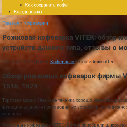
Как сохранить кофе
Блюдо к чаю
Главная
»
Кофеварки
Рожковая кофеварка VITEK: обзор мод
устройств данного типа, отзывы о м
9 марта, 2020
Рубрика:
Кофеварки
Автор:
admincoffee
Обзор рожковых кофеварок фирмы VIT
1516, 1524
Торговая марка Vitek и ее техника хорошо известны рос
функциональности производимых устройств, их надежнос
отзывов.
Рожковые кофеварки VITEK (Витек) приобрели широкую 