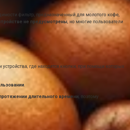
одимости фильтр, предназначенный для молотого кофе,
устройстве не предусмотрены
, но многие пользователи
и устройства, где находятся кнопки, при помощи которых
ользовании
.
 протяжении длительного времени
, поэтому