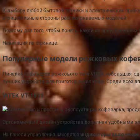
К выбору любой бытовой техники и электрических прибо
отрицательные стороны рассматриваемых моделей.
Поэтому для того, чтобы понять, какой из предложенных
Навигация по странице:
Популярные модели рожковых кофев
Линейка кофеварок рожкового типа VITEK небольшая, од
лучших устройств для приготовления кофе. Среди всех
VITEK VT-1511
Компактная и простая в эксплуатации кофеварка, пред
Эргономичный дизайн устройства дополнен удобными э
На панели управления находятся
индикаторы включения 