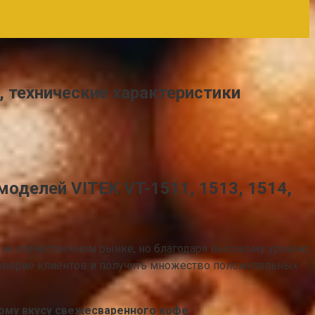
, технические характеристики
оделей VITEK VT-1511, 1513, 1514,
я на отечественном рынке, но благодаря высокому уровню
доверие клиентов и получить множество положительных
ому вкусу свежесваренного кофе
.