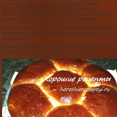
булочки на кефире с начинкой из конфет (мягких
ирисок). Выпечка вкусная, довольно простая и
необычная. Дрожжевое тесто для булочек готовлю на
кефире, на один противень, форму для выпечки.
Рецепт булочек с конфетами с указанным количеством
ингредиентов можно адаптировать для выпечки в
мультиварке.
Такие вкусные булочки кладу близко друг другу, их у нас
называют «дружная семейка».