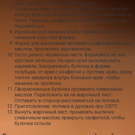
надо настоять в тепле примерно час.
По прошествии часа вновь обжать тесто, сложить
внутрь края (как конверт) и уложить швами вниз в
лоток. Накрыть салфеткой и отставить еще на час
подниматься.
Идеально для начинки взять карамель с мягкой
начинкой округлой формы.
Форму для выпекания промазать рафинированным
маслом, простелить пергаментом.
Тесто делить на равные части, формовать из них
круглые лепешки. На один край выкладывать
карамель. Заворачивать булочки в форме
голубцов: от края с конфетой к пустому краю, сразу
плотно завернув внутрь боковые края , чтобы
начинка не протекла.
Сформованные булочки промазать сливочным
маслом. Переложить их на жарочный лист.
Отставить в сторону расстаиваться на полчаса.
Приготовление: полчаса в духовке при 200°С.
Вынуть жарочный лист, промазать выпечку
сливочным маслом, прикрыть салфеткой, чтобы
булочки остыли.