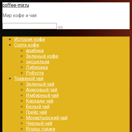
Перейти
coffee-mir.ru
к
Мир кофе и чая
контенту
Поиск:
История кофе
Сорта кофе
арабика
Зеленый кофе
эксцельза
Либерика
Робуста
Травяной чай
Зеленый чай
Анисовый чай
Имбирный чай
Каркаде чай
Белый чай
Грейс чай
Монастырский чай
Черный чай
Ягоды годжи