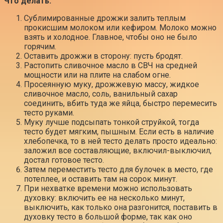
Что делать:
Сублимированные дрожжи залить теплым
прокисшим молоком или кефиром. Молоко можно
взять и холодное. Главное, чтобы оно не было
горячим.
Оставить дрожжи в сторону: пусть бродят.
Растопить сливочное масло в СВЧ на средней
мощности или на плите на слабом огне.
Просеянную муку, дрожжевую массу, жидкое
сливочное масло, соль, ванильный сахар
соединить, вбить туда же яйца, быстро перемесить
тесто руками.
Муку лучше подсыпать тонкой струйкой, тогда
тесто будет мягким, пышным. Если есть в наличие
хлебопечка, то в ней тесто делать просто идеально:
заложил все составляющие, включил-выключил,
достал готовое тесто.
Затем переместить тесто для булочек в место, где
потеплее, и оставить там на сорок минут.
При нехватке времени можно использовать
духовку: включить ее на несколько минут,
выключить, как только она разгонится, поставить в
духовку тесто в большой форме, так как оно