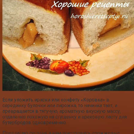
Если уложить ириски или конфету «Коровка» в
серединку булочки или пирожка, то начинка тает, и
превращается в тягучую, ароматную вкусную массу,
отдаленно похожую на сгущенку и ореховую пасту для
бутербродов одновременно.
Предлагаю сегодня и вам приготовить дрожжевые