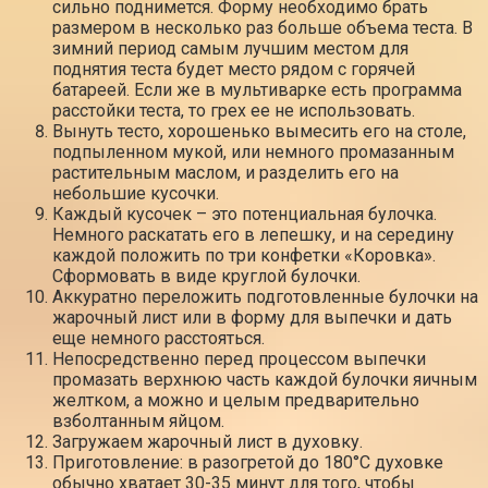
сильно поднимется. Форму необходимо брать
размером в несколько раз больше объема теста. В
зимний период самым лучшим местом для
поднятия теста будет место рядом с горячей
батареей. Если же в мультиварке есть программа
расстойки теста, то грех ее не использовать.
Вынуть тесто, хорошенько вымесить его на столе,
подпыленном мукой, или немного промазанным
растительным маслом, и разделить его на
небольшие кусочки.
Каждый кусочек – это потенциальная булочка.
Немного раскатать его в лепешку, и на середину
каждой положить по три конфетки «Коровка».
Сформовать в виде круглой булочки.
Аккуратно переложить подготовленные булочки на
жарочный лист или в форму для выпечки и дать
еще немного расстояться.
Непосредственно перед процессом выпечки
промазать верхнюю часть каждой булочки яичным
желтком, а можно и целым предварительно
взболтанным яйцом.
Загружаем жарочный лист в духовку.
Приготовление: в разогретой до 180°С духовке
обычно хватает 30-35 минут для того, чтобы