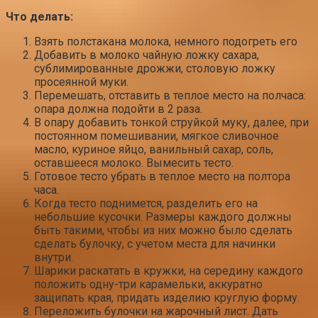
Что делать:
Взять полстакана молока, немного подогреть его
Добавить в молоко чайную ложку сахара,
сублимированные дрожжи, столовую ложку
просеянной муки.
Перемешать, отставить в теплое место на полчаса:
опара должна подойти в 2 раза.
В опару добавить тонкой струйкой муку, далее, при
постоянном помешивании, мягкое сливочное
масло, куриное яйцо, ванильный сахар, соль,
оставшееся молоко. Вымесить тесто.
Готовое тесто убрать в теплое место на полтора
часа.
Когда тесто поднимется, разделить его на
небольшие кусочки. Размеры каждого должны
быть такими, чтобы из них можно было сделать
сделать булочку, с учетом места для начинки
внутри.
Шарики раскатать в кружки, на середину каждого
положить одну-три карамельки, аккуратно
защипать края, придать изделию круглую форму.
Переложить булочки на жарочный лист. Дать