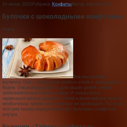
26 июня, 2020
Рубрика:
Конфеты
Автор:
admincoffee
Булочки с шоколадными конфетами
Огород
Все мы любим
выпечку. Она – украшение любого стола в праздники и
будни. Она всегда радость для наших детей: самых
требовательных членов семьи. И каждый раз
задаешься целью удивить гостей и домочадцев чем-то
необычным: таким, чего они еще не пробовали. Пусть на
этот раз таким сюрпризом будут булочки с конфетой
внутри.
Булочки «Тайная конфетка»