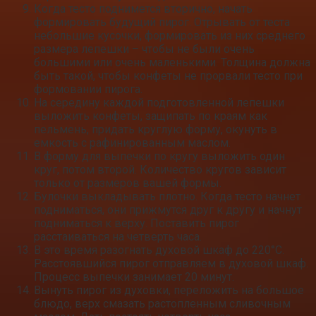
Когда тесто поднимется вторично, начать
формировать будущий пирог. Отрывать от теста
небольшие кусочки, формировать из них среднего
размера лепешки – чтобы не были очень
большими или очень маленькими. Толщина должна
быть такой, чтобы конфеты не прорвали тесто при
формовании пирога.
На середину каждой подготовленной лепешки
выложить конфеты, защипать по краям как
пельмень, придать круглую форму, окунуть в
емкость с рафинированным маслом.
В форму для выпечки по кругу выложить один
круг, потом второй. Количество кругов зависит
только от размеров вашей формы.
Булочки выкладывать плотно. Когда тесто начнет
подниматься, они прижмутся друг к другу и начнут
подниматься к верху. Поставить пирог
расстаиваться на четверть часа.
В это время разогнать духовой шкаф до 220°С.
Расстоявшийся пирог отправляем в духовой шкаф.
Процесс выпечки занимает 20 минут.
Вынуть пирог из духовки, переложить на большое
блюдо, верх смазать растопленным сливочным