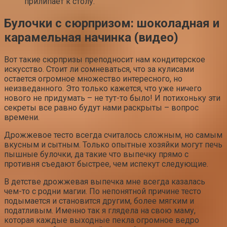
прилипает к столу.
Булочки с сюрпризом: шоколадная и
карамельная начинка (видео)
Вот такие сюрпризы преподносит нам кондитерское
искусство. Стоит ли сомневаться, что за кулисами
остается огромное множество интересного, но
неизведанного. Это только кажется, что уже ничего
нового не придумать – не тут-то было! И потихоньку эти
секреты все равно будут нами раскрыты – вопрос
времени.
Дрожжевое тесто всегда считалось сложным, но самым
вкусным и сытным. Только опытные хозяйки могут печь
пышные булочки, да такие что выпечку прямо с
противня съедают быстрее, чем испекут следующие.
В детстве дрожжевая выпечка мне всегда казалась
чем-то с родни магии. По непонятной причине тесто
подымается и становится другим, более мягким и
податливым. Именно так я глядела на свою маму,
которая каждые выходные пекла огромное ведро