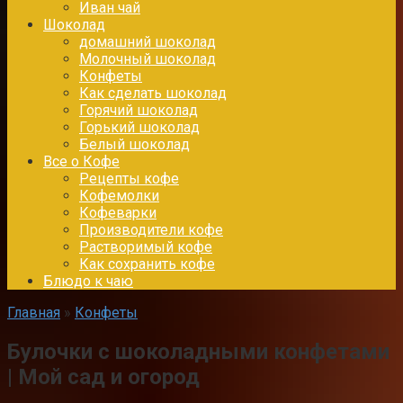
Иван чай
Шоколад
домашний шоколад
Молочный шоколад
Конфеты
Как сделать шоколад
Горячий шоколад
Горький шоколад
Белый шоколад
Все о Кофе
Рецепты кофе
Кофемолки
Кофеварки
Производители кофе
Растворимый кофе
Как сохранить кофе
Блюдо к чаю
Главная
»
Конфеты
Булочки с шоколадными конфетами
| Мой сад и огород