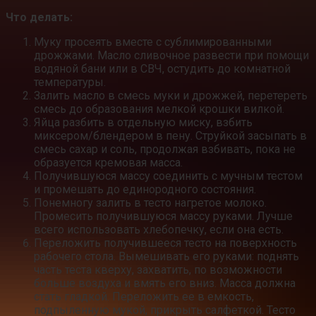
Что делать:
Муку просеять вместе с сублимированными
дрожжами. Масло сливочное развести при помощи
водяной бани или в СВЧ, остудить до комнатной
температуры.
Залить масло в смесь муки и дрожжей, перетереть
смесь до образования мелкой крошки вилкой.
Яйца разбить в отдельную миску, взбить
миксером/блендером в пену. Струйкой засыпать в
смесь сахар и соль, продолжая взбивать, пока не
образуется кремовая масса.
Получившуюся массу соединить с мучным тестом
и промешать до единородного состояния.
Понемногу залить в тесто нагретое молоко.
Промесить получившуюся массу руками. Лучше
всего использовать хлебопечку, если она есть.
Переложить получившееся тесто на поверхность
рабочего стола. Вымешивать его руками: поднять
часть теста кверху, захватить, по возможности
больше воздуха и вмять его вниз. Масса должна
стать гладкой. Переложить ее в емкость,
подпыленную мукой, прикрыть салфеткой. Тесто