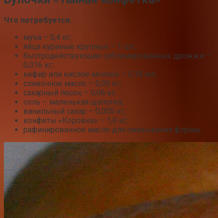
Что потребуется:
мука – 0,4 кг;
яйца куриные крупные – 1 шт.;
быстродействующие сублимированные дрожжи –
0,016 кг;
кефир или кислое молоко – 0,18 мл;
сливочное масло – 0,05 кг;
сахарный песок – 0,06 кг;
соль – маленькая щепотка;
ванильный сахар – 0,005 кг;
конфеты «Коровка» – 1,0 кг;
рафинированное масло для смазывания формы.