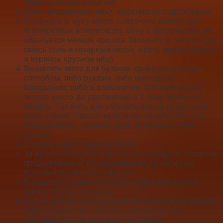
самое удобное решение.
Взять просеянную муку, смешать ее с дрожжами.
Положить в муку масло сливочное комнатной
температуры и перетирать муку с маслом пока не
образуется мелкая крошка. Засыпать в полученную
смесь соль и сахарный песок, влить теплое молоко
и куриное крупное яйцо.
Вымесить тесто для булочек удобным для вас
способом: либо руками, либо миксером/
блендером, либо в хлебопечке. Отставить его в
теплое место до увеличения в 2 раза. Затем его
обмять – но бить или колотить его не нужно ни в
коем случае. Просто выложить на рабочий стол,
поворачивать, сложить края, прижимать тесто
сверху.
И снова ждать подъема теста.
За время ожидания подготовить конфеты. Если они
продолговатые, лучше разрезать их пополам.
Круглые оставляем целиком.
В отдельную емкость налить рафинированное
масло. Убрать в сторону.
Форму для выпекания булочек (круглую)промазать
рафинированным маслом, низ простелить
пергаментной бумагой для выпечки.