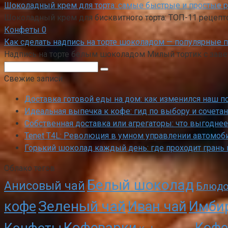
Шоколадный крем для торта: самые быстрые и простые 
Шоколадный крем для бисквитного торта: ТОП-11 рецепто
Конфеты
0
Как сделать надпись на торте шоколадом — популярные 
Надпись на торте белым шоколадом Милый тортик с зав
Поиск:
Свежие записи
Доставка готовой еды на дом: как изменился наш п
Идеальная выпечка к кофе: гид по выбору и сочета
Собственная доставка или агрегаторы: что выгоднее
Tenet T4L: Революция в умном управлении автомоб
Горький шоколад каждый день: где проходит грань
Облако тегов
Белый шоколад
Анисовый чай
Блюдо
Зеленый чай
кофе
Иван чай
Имби
Кофеварки
Кофе
Конфеты