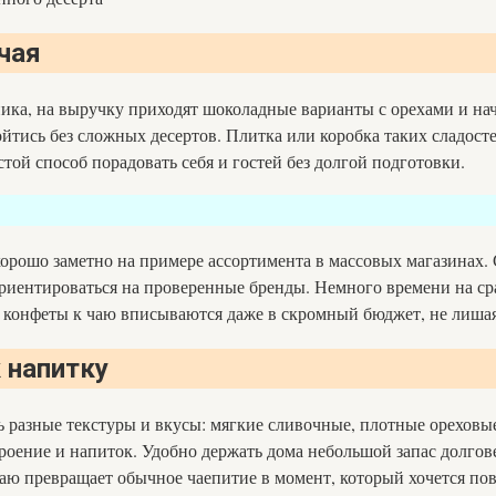
чая
ника, на выручку приходят шоколадные варианты с орехами и на
ойтись без сложных десертов. Плитка или коробка таких сладост
той способ порадовать себя и гостей без долгой подготовки.
 хорошо заметно на примере ассортимента в массовых магазинах
ориентироваться на проверенные бренды. Немного времени на ср
 конфеты к чаю вписываются даже в скромный бюджет, не лиша
 напитку
 разные текстуры и вкусы: мягкие сливочные, плотные ореховые 
строение и напиток. Удобно держать дома небольшой запас долг
ю превращает обычное чаепитие в момент, который хочется повт