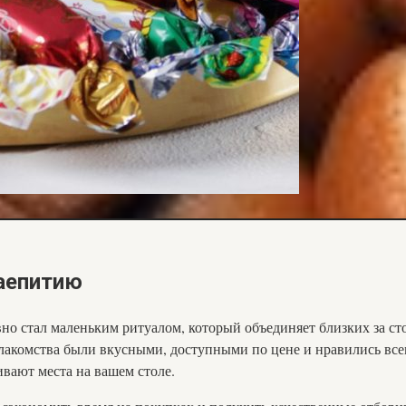
аепитию
вно стал маленьким ритуалом, который объединяет близких за ст
 лакомства были вкусными, доступными по цене и нравились все
ивают места на вашем столе.