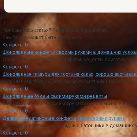
0
Понравилась статья? Поделиться с друзьями:
Вам также может быть интересно
Конфеты
0
Шоколадные конфеты своими руками в домашних услови
Домашние шоколадные конфеты: рецепты приготовления 
Конфеты
0
Шоколадная глазурь для торта из какао, хорошо застываю
Шоколадная глазурь, которая застывает как шоколад Шо
Конфеты
0
Шоколадные буквы своими руками рецепты
Шоколадные буквы своими руками рецепты Испечь вкусны
Конфеты
0
Делаем желатиновые конфеты сами своими руками
Готовим конфеты и шоколадные батончики в домашних ус
Конфеты
0