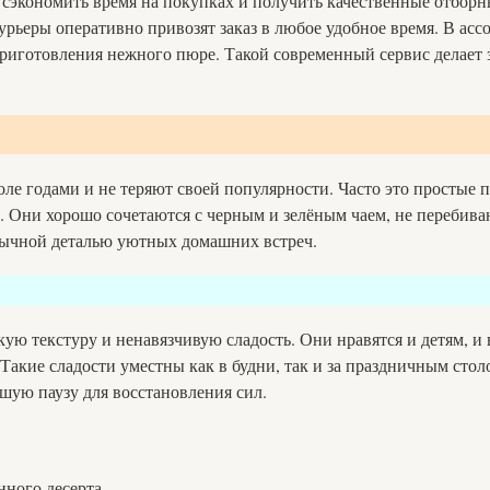
сэкономить время на покупках и получить качественные отборн
урьеры оперативно привозят заказ в любое удобное время. В ас
 приготовления нежного пюре. Такой современный сервис делает
толе годами и не теряют своей популярности. Часто это простые
. Они хорошо сочетаются с черным и зелёным чаем, не перебива
вычной деталью уютных домашних встреч.
ю текстуру и ненавязчивую сладость. Они нравятся и детям, и 
Такие сладости уместны как в будни, так и за праздничным сто
шую паузу для восстановления сил.
нного десерта