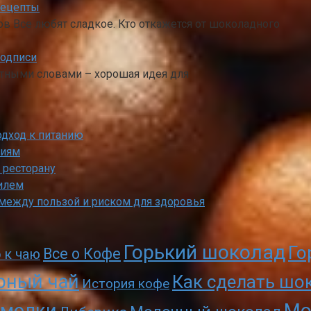
рецепты
в Все любят сладкое. Кто откажется от шоколадного
подписи
етными словами – хорошая идея для
одход к питанию
ниям
 ресторану
илем
 между пользой и риском для здоровья
Горький шоколад
Го
Все о Кофе
 к чаю
рный чай
Как сделать шо
История кофе
Мо
молки