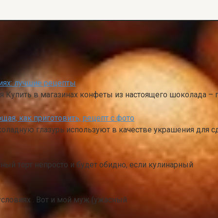
ях: лучшие рецепты
Купить в магазинах конфеты из настоящего шоколада – 
щая, как приготовить, рецепт с фото
коладную глазурь используют в качестве украшения для с
й торт непросто и будет обидно, если кулинарный
ловиях . Вот и мой муж (ужасный