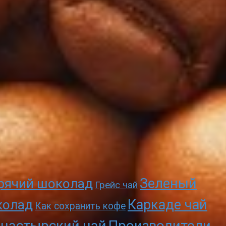
Зеленый
рячий шоколад
Грейс чай
Каркаде чай
колад
Как сохранить кофе
настырский чай
Производители