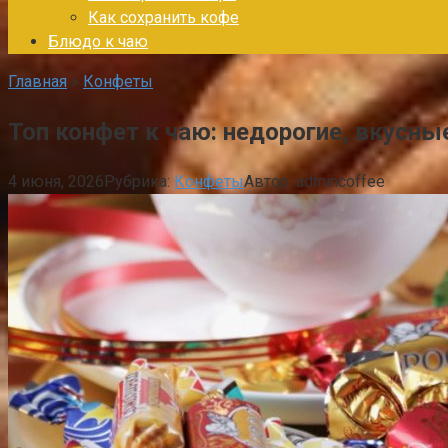
Как сохранить кофе
Блюдо к чаю
Главная
»
Конфеты
Топ конфет к чаю: недорогие, вкусн
4 июня, 2026
Рубрика:
Конфеты
Автор:
admincoffee