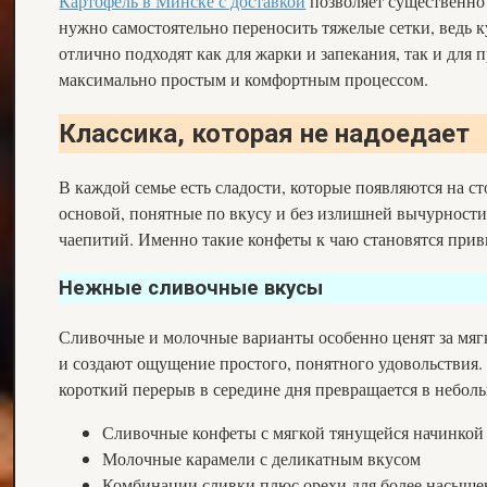
Картофель в Минске с доставкой
позволяет существенно 
нужно самостоятельно переносить тяжелые сетки, ведь к
отлично подходят как для жарки и запекания, так и для
максимально простым и комфортным процессом.
Классика, которая не надоедает
В каждой семье есть сладости, которые появляются на с
основой, понятные по вкусу и без излишней вычурности
чаепитий. Именно такие конфеты к чаю становятся при
Нежные сливочные вкусы
Сливочные и молочные варианты особенно ценят за мягку
и создают ощущение простого, понятного удовольствия. 
короткий перерыв в середине дня превращается в неболь
Сливочные конфеты с мягкой тянущейся начинкой
Молочные карамели с деликатным вкусом
Комбинации сливки плюс орехи для более насыще