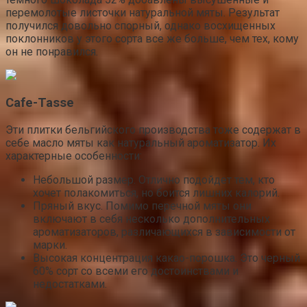
перемолотые листочки натуральной мяты. Результат
получился довольно спорный, однако восхищенных
поклонников у этого сорта все же больше, чем тех, кому
он не понравился.
Cafe-Tasse
Эти плитки бельгийского производства тоже содержат в
себе масло мяты как натуральный ароматизатор. Их
характерные особенности:
Небольшой размер. Отлично подойдет тем, кто
хочет полакомиться, но боится лишних калорий.
Пряный вкус. Помимо перечной мяты они
включают в себя несколько дополнительных
ароматизаторов, различающихся в зависимости от
марки.
Высокая концентрация какао-порошка. Это черный
60% сорт со всеми его достоинствами и
недостатками.