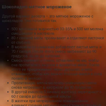
Шоколадно-мятное мороженое
Другой вариант десерта – это мятное мороженое с
шоколадом. Оно готовится так:
500 мл сливок жирностью 33-35% и 500 мл молока
смешивают в кастрюле.
80 г свежей мяты промывают и отделяют листочки
от стеблей.
В молоком со сливками добавляют листья мяты и
70 г сахара. После этого смесь нагревают до 90
градусов, но не до кипения.
Смесь снимают с плиты, оставляют на час, чтобы
она пропиталась вкусом и ароматом мяты. После
этого ее процеживают через дуршлаг, а мяту
отжимают, чтобы как можно больше масел и сока
попало в молоко.
Пропитанную мятой молочно-сливочную смесь
снова нагревают в кастрюле до 90 градусов.
В другой емкости 5 яичных желтков перетирают с
60 г сахара до однородной массы.
В желтки при непрерывном помешивании
вливают горячие мятные сливки тонкой струйкой.