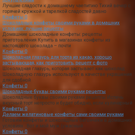
Лучшие сладости к домашнему чаепитию Тихий вечер с
горячей кружкой и тарелкой сладостей давно
Конфеты
0
Шоколадные конфеты своими руками в домашних
условиях: лучшие рецепты
Домашние шоколадные конфеты: рецепты
приготовления Купить в магазинах конфеты из
настоящего шоколада – почти
Конфеты
0
Шоколадная глазурь для торта из какао, хорошо
застывающая, как приготовить, рецепт с фото
Шоколадная глазурь, которая застывает как шоколад
Шоколадную глазурь используют в качестве украшения
для сдобной
Конфеты
0
Шоколадные буквы своими руками рецепты
Шоколадные буквы своими руками рецепты Испечь
вкусный торт непросто и будет обидно, если кулинарный
Конфеты
0
Делаем желатиновые конфеты сами своими руками
Готовим конфеты и шоколадные батончики в домашних
условиях . Вот и мой муж (ужасный
Конфеты
0