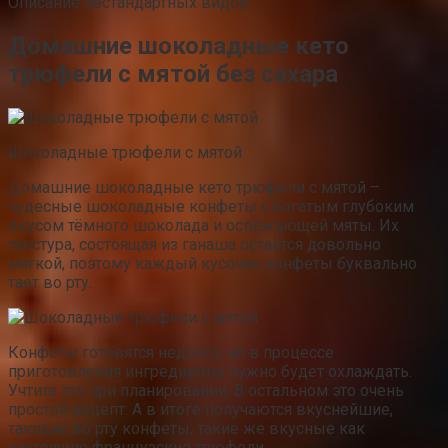
Описание нестандартных видов
Домашние шоколадные кето
трюфели с мятой без сахара
Шоколадные трюфели с мятой
Домашние шоколадные кето трюфели с мятой –
чудесные шоколадные конфеты с богатым глубоким
вкусом тёмного шоколада и освежающей мяты. Их
текстура, состоящая из ганаша остаётся довольно
мягкой, поэтому каждый кусочек конфеты буквально
тает во рту.
Конфеты готовятся недолго, но в процессе
приготовления ингредиенты нужно будет охлаждать.
Учтите это при планировании. В остальном это очень
простой рецепт. А в итоге получаются вкуснейшие,
тающие во рту конфеты, такие же вкусные как
настоящие французские трюфели.