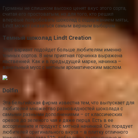
Гурманы не слишком высоко ценят вкус этого сорта,
считая его простоватым, но для того, кто решил
впервые попробовать шоколад с содержанием мяты,
Lindt может оказаться самым верным выбором.
Темный шоколад Lindt Creation
Этот вариант подойдет больше любителям именно
темных сортов. В нем приятная горчинка выражена
явственней. Как и в предыдущей марке, начинка –
ванильный мусс с мятным ароматическим маслом.
Dolfin
Эта бельгийская фирма известна тем, что выпускает для
любителей множество разновидностей шоколада с
самыми разными дополнениями – от классических
орехов до зеленого чая и даже перца. Есть в ее
ассортименте и продукт с мятной начинкой. Он порадует
любителей оригинального вкуса – в плитку отличного
темного шоколада 52% добавлены высушенные и