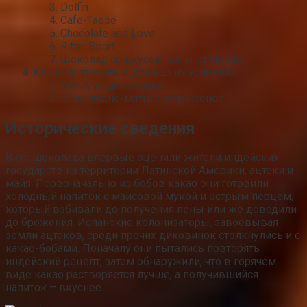
Dolfin
Cafe-Tasse
Сhocolate and Love
Ritter Sport
Шоколад со вкусом мяты от Nestle
Как приготовить в домашних условиях
Мятную шоколадку
Шоколадно-мятное мороженое
Исторические сведения
Вкус шоколада впервые оценили жители индейских
государств на территории Латинской Америки, ацтеки и
майя. Первоначально из бобов какао они готовили
холодный напиток с маисовой мукой и острым перцем,
который взбивали до получения пены или же доводили
до брожения. Испанские колонизаторы, завоевывая
земли ацтеков, среди прочих диковинок столкнулись и с
какао-бобами. Поначалу они пытались повторять
индейский рецепт, затем обнаружили, что в горячем
виде какао растворяется лучше, а получившийся
напиток – вкуснее.