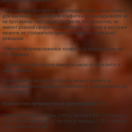
формировать конфеты.
Положите на противень или разделочную доску бумагу
для выпечки. Формируйте конфетки и выкладывайте их
на противень. Настоящие трюфели, как известно, не
имеют ровной сферической формы, поэтому и вы тоже
можете не стремиться сделать конфеты идеально
ровными
Уберите сформированные конфеты в холодильник на
20-30 минут
Просейте в небольшую ёмкость какао и обваляйте в
нём трюфели
Шоколадные мятные трюфели можно хранить в
воздухонепроницаемом контейнере в холодильнике до
двух недель.
Количество нутриентов на одну порцию (7 г):
Калории 38 ккал | Жиры 2,99 г | Белки 0,44 г | Углеводы
2,38 г | Клетчатка 0,6 г | Чистые углеводы 1,78 г | Калия
38 мг | Магния 12 мг