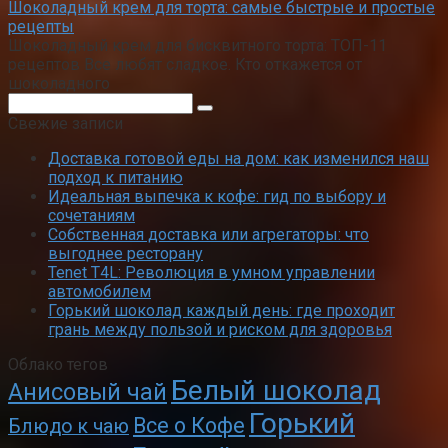
Шоколадный крем для торта: самые быстрые и простые
рецепты
Шоколадный крем для бисквитного торта: ТОП-11
рецептов Все любят сладкое. Кто откажется от
шоколадного
Поиск:
Свежие записи
Доставка готовой еды на дом: как изменился наш
подход к питанию
Идеальная выпечка к кофе: гид по выбору и
сочетаниям
Собственная доставка или агрегаторы: что
выгоднее ресторану
Tenet T4L: Революция в умном управлении
автомобилем
Горький шоколад каждый день: где проходит
грань между пользой и риском для здоровья
Облако тегов
Белый шоколад
Анисовый чай
Горький
Все о Кофе
Блюдо к чаю