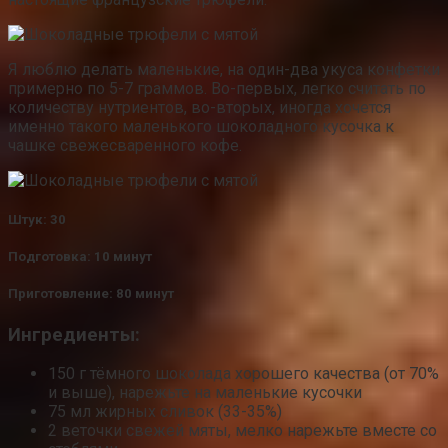
Я люблю делать маленькие, на один-два укуса конфетки
примерно по 5-7 граммов. Во-первых, легко считать по
количеству нутриентов, во-вторых, иногда хочется
именно такого маленького шоколадного кусочка к
чашке свежесваренного кофе.
Штук: 30
Подготовка: 10 минут
Приготовление: 80 минут
Ингредиенты:
150 г тёмного шоколада хорошего качества (от 70%
и выше), нарежьте на маленькие кусочки
75 мл жирных сливок (33-35%)
2 веточки свежей мяты, мелко нарежьте вместе со