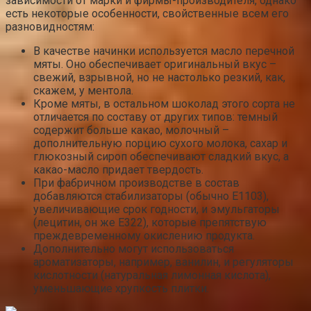
зависимости от марки и фирмы-производителя, однако
есть некоторые особенности, свойственные всем его
разновидностям:
В качестве начинки используется масло перечной
мяты. Оно обеспечивает оригинальный вкус –
свежий, взрывной, но не настолько резкий, как,
скажем, у ментола.
Кроме мяты, в остальном шоколад этого сорта не
отличается по составу от других типов: темный
содержит больше какао, молочный –
дополнительную порцию сухого молока, сахар и
глюкозный сироп обеспечивают сладкий вкус, а
какао-масло придает твердость.
При фабричном производстве в состав
добавляются стабилизаторы (обычно E1103),
увеличивающие срок годности, и эмульгаторы
(лецитин, он же E322), которые препятствую
преждевременному окислению продукта.
Дополнительно могут использоваться
ароматизаторы, например, ванилин, и регуляторы
кислотности (натуральная лимонная кислота),
уменьшающие хрупкость плитки.