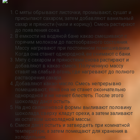
С мяты обрывают листочки, промывают, сушат и
присыпают сахаром, затем добавляют ванильный
сахар и пряности (чили и корицу). Смесь растирают
до появления сока.
В емкости на водяной бане какао смешивают с
горячим молоком до пастообразного состояния.
Массу нагревают при постоянном помешивании.
Когда она станет однородной, ее снимают с бани.
Мяту с сахаром и пряностями снова растирают и
добавляют в какао-смесь. Полученную массу
ставят на слабый огонь, где нагревают до полного
растворения сахара.
Добавляют какао-масло. Смесь непрерывно
помешивают, пока она не станет окончательно
однородной и не начнет блестеть. После этого
шоколаду дают остыть.
На дно силиконовой формы выливают половину
шоколада, сверху кладут орехи, а затем заливают
их остатком шоколадной массы.
Смеси дают остыть и затвердеть при комнатной
температуре, а затем помещают для хранения в
холодильник.