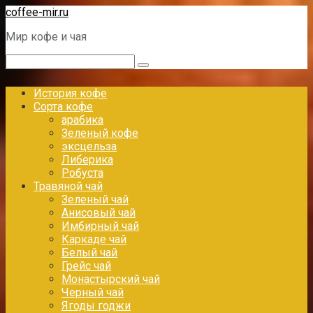
Перейти
coffee-mir.ru
к
Мир кофе и чая
контенту
Поиск:
История кофе
Сорта кофе
арабика
Зеленый кофе
эксцельза
Либерика
Робуста
Травяной чай
Зеленый чай
Анисовый чай
Имбирный чай
Каркаде чай
Белый чай
Грейс чай
Монастырский чай
Черный чай
Ягоды годжи