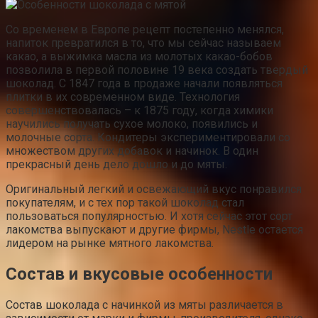
Со временем в Европе рецепт постепенно менялся,
напиток превратился в то, что мы сейчас называем
какао, а выжимка масла из молотых какао-бобов
позволила в первой половине 19 века создать твердый
шоколад. С 1847 года в продаже начали появляться
плитки в их современном виде. Технология
совершенствовалась – к 1875 году, когда химики
научились получать сухое молоко, появились и
молочные сорта. Кондитеры экспериментировали со
множеством других добавок и начинок. В один
прекрасный день дело дошло и до мяты.
Оригинальный легкий и освежающий вкус понравился
покупателям, и с тех пор такой шоколад стал
пользоваться популярностью. И хотя сейчас этот сорт
лакомства выпускают и другие фирмы, Nestle остается
лидером на рынке мятного лакомства.
Состав и вкусовые особенности
Состав шоколада с начинкой из мяты различается в