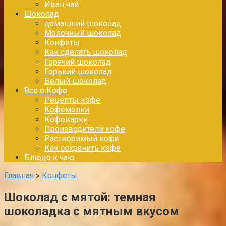
Иван чай
Шоколад
домашний шоколад
Молочный шоколад
Конфеты
Как сделать шоколад
Горячий шоколад
Горький шоколад
Белый шоколад
Все о Кофе
Рецепты кофе
Кофемолки
Кофеварки
Производители кофе
Растворимый кофе
Как сохранить кофе
Блюдо к чаю
Главная
»
Конфеты
Шоколад с мятой: темная
шоколадка с мятным вкусом