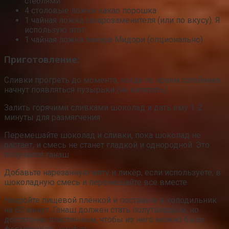
стеблями
4 столовые ложки какао порошка
1 чайная ложка сахарозаменителя (или по вкусу). Я
использую этот.
1 чайная ложка ликёра Мидори (опционально)
Приготовление:
Сливки прогреть до момента, когда по краям сотейника
начнут появляться пузырьки (не кипятить)
Залить горячими сливками шоколад и дать ему 1-2
минуты для размягчения
Перемешайте шоколад и сливки, пока шоколад не
растает, и смесь не станет гладкой и однородной. Это
получился ганаш
Добавьте нарезанную мяту и ликёр, если используете, в
шоколадную смесь и перемешайте всё вместе
Накройте пищевой плёнкой и поставьте в холодильник
на 60 минут. Ганаш должен стать полутвёрдым, но
достаточно пластичным, чтобы из него можно было