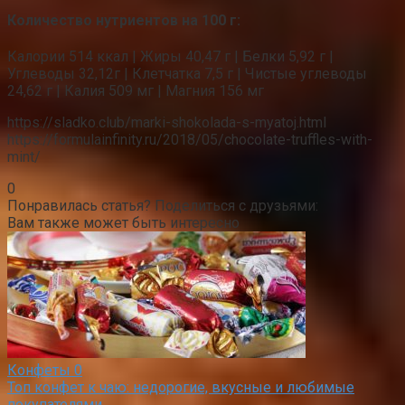
Количество нутриентов на 100 г:
Калории 514 ккал | Жиры 40,47 г | Белки 5,92 г |
Углеводы 32,12г | Клетчатка 7,5 г | Чистые углеводы
24,62 г | Калия 509 мг | Магния 156 мг
https://sladko.club/marki-shokolada-s-myatoj.html
https://formulainfinity.ru/2018/05/chocolate-truffles-with-
mint/
0
Понравилась статья? Поделиться с друзьями:
Вам также может быть интересно
Конфеты
0
Топ конфет к чаю: недорогие, вкусные и любимые
покупателями