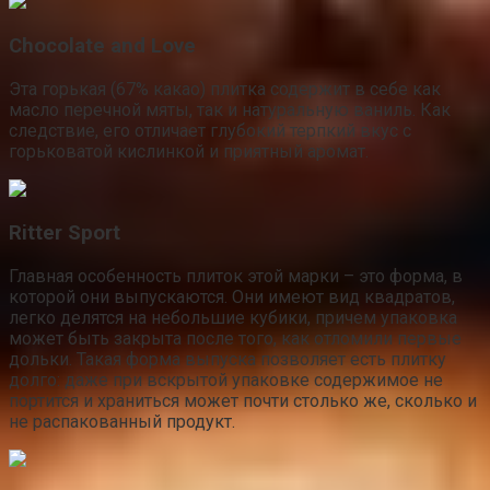
Сhocolate and Love
Эта горькая (67% какао) плитка содержит в себе как
масло перечной мяты, так и натуральную ваниль. Как
следствие, его отличает глубокий терпкий вкус с
горьковатой кислинкой и приятный аромат.
Ritter Sport
Главная особенность плиток этой марки – это форма, в
которой они выпускаются. Они имеют вид квадратов,
легко делятся на небольшие кубики, причем упаковка
может быть закрыта после того, как отломили первые
дольки. Такая форма выпуска позволяет есть плитку
долго: даже при вскрытой упаковке содержимое не
портится и храниться может почти столько же, сколько и
не распакованный продукт.