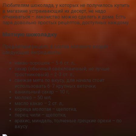
Любителям шоколада, у которых не получилось купить
в магазине устраивающий их десерт, не надо
отчаиваться – лакомство можно сделать и дома. Есть
пара довольно простых рецептов, доступных каждому.
Мятную шоколадку
Предлагаем рецепт, в состав которого входят
следующие ингредиенты:
какао-порошок – 5-6 ст. л.;
сахар (обычный свекловичный, но лучше
тростниковый) – 2-3 ст. л.;
свежая мята по вкусу, для начала стоит
использовать 6-7 крупных веточки;
ванильный сахар – 10 г;
молоко – 50 мл;
масло какао – 2 ст. л.;
корица молотая – щепотка;
перец чили – щепотка;
арахис, миндаль, толченые грецкие орехи – по
вкусу.