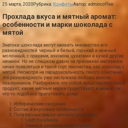
25 марта, 2020
Рубрика:
Конфеты
Автор:
admincoffee
Прохлада вкуса и мятный аромат:
особенности и марки шоколада с
мятой
Знатоки шоколада могут назвать множество его
разновидностей: черный и белый, горький и нежный
молочный, с орехами, изюмом, цукатами и кучей других
начинок. Но не слишком давно на прилавках магазинов
начал появляться и такой сорт лакомства, как шоколад с
мятой. Несмотря на парадоксальность такого сочетания,
эта разновидность уже заслужила любовь многих
поклонников. Разберемся, что собой представляет такой
продукт, какие мятные марки существуют, и можно ли
что-то подобное приготовить дома.
Исторические сведения
Состав и вкусовые особенности
Популярные марки мятного шоколада
Lindt Excellence
Темный шоколад Lindt Creation