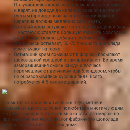
Получившийся крем снова помещают в кастрюлю
и варят, не доводя до кипения, пока он не станет
густым (проведенная на поверхности ложкой
царапина должна медленно заплывать).
Готовый крем остужают на холодной водяной бане
– кастрюлю ставят в большую емкость с холодной
водой, куда можно добавить кубики льда.
Пока смесь остывает, 50-70 г черного шоколада
измельчают на терке.
Остывший крем помещают в формы, посыпают
шоколадной крошкой и замораживают. Во время
замораживания смесь каждые полчаса
перемешивают венчиком или блендером, чтобы
не образовывались кусочки льда. Всего
потребуется 4-5 перемешиваний.
Несмотря на свой экзотический вкус, мятный
ароматный шоколад успел полюбиться многим людям.
На рынке можно встретить множество его марок, но
при желании неплохой аналог фабричного шоколада
можно приготовить и у себя дома.