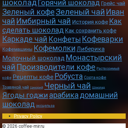
шоколад
Горячий шоколад
Грейс чай
Зеленый чай
Зеленый кофе
Иван
чай
Имбирный чай
Как
История кофе
сделать шоколад
Как сохранить кофе
Кофеварки
Каркаде чай
Конфеты
Кофемолки
Либерика
Кофемашины
Монастырский
Молочный шоколад
чай
Производители кофе
Растворимый
Робуста
Рецепты кофе
Сорта кофе
кофе
Черный чай
Травяной чай
Цикорий
Шоколад
арабика
домашний
Ягоды годжи
шоколад
эксцельза
Privacy Policy
© 2026 coffee-mir.ru