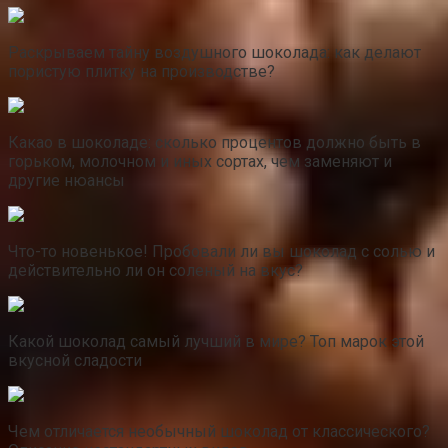
Раскрываем тайну воздушного шоколада: как делают
пористую плитку на производстве?
Какао в шоколаде: сколько процентов должно быть в
горьком, молочном и иных сортах, чем заменяют и
другие нюансы
Что-то новенькое! Пробовали ли вы шоколад с солью и
действительно ли он соленый на вкус?
Какой шоколад самый лучший в мире? Топ марок этой
вкусной сладости
Чем отличается необычный шоколад от классического?