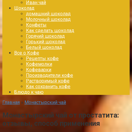
Иван чай
Шоколад
домашний шоколад
Молочный шоколад
Конфеты
Как сделать шоколад
Горячий шоколад
Горький шоколад
Белый шоколад
Все о Кофе
Рецепты кофе
Кофемолки
Кофеварки
Производители кофе
Растворимый кофе
Как сохранить кофе
Блюдо к чаю
Главная
»
Монастырский чай
Монастырский чай от простатита:
отзывы, способ применения