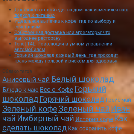
Доставка готовой еды на дом: как изменился наш
подход к питанию
Идеальная выпечка к кофе: гид по выбору и
сочетаниям
Собственная доставка или агрегаторы: что
выгоднее ресторану
Tenet T4L: Революция в умном управлении
автомобилем
Горький шоколад каждый день: где проходит
грань между пользой и риском для здоровья
Облако тегов
Белый шоколад
Анисовый чай
Горький
Все о Кофе
Блюдо к чаю
шоколад
Горячий шоколад
Грейс чай
Зеленый чай
Зеленый кофе
Иван
чай
Имбирный чай
Как
История кофе
сделать шоколад
Как сохранить кофе