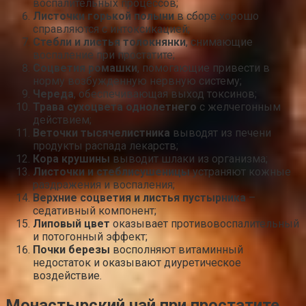
воспалительных процессов;
Листочки горькой полыни
в сборе хорошо
справляются с интоксикацией;
Стебли и листья толокнянки
, снимающие
воспаление при простатите;
Соцветия ромашки
, помогающие привести в
норму возбужденную нервную систему;
Череда
, обеспечивающая выход токсинов;
Трава сухоцвета однолетнего
с желчегонным
действием;
Веточки тысячелистника
выводят из печени
продукты распада лекарств;
Кора крушины
выводит шлаки из организма;
Листочки и стебли
сушеницы
устраняют кожные
раздражения и воспаления;
Верхние соцветия и листья пустырника
–
седативный компонент;
Липовый цвет
оказывает противовоспалительный
и потогонный эффект;
Почки березы
восполняют витаминный
недостаток и оказывают диуретическое
воздействие.
Монастырский чай при простатите