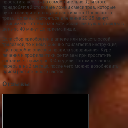
простатита несложно самостоятельно. Для этого
понадобятся 2 столовые ложки смеси трав, которые
нужно заварить в полулитрах кипятка. После этого
травы должны настояться в течение 20-25 минут.
Принимать готовый монастырский чай нужно трижды в
день за 40 минут до приема пищи.
Если сбор приобретен в аптеке или монастырской
трапезной, то к нему обычно прилагается инструкция,
где подробно описаны правила заваривания. Курс
лечения и профилактики фиточаем при простатите
составляет примерно 3-4 недели. Потом делается
перерыв на 2 месяца, после чего можно возобновить
прием растительного настоя.
Отзывы