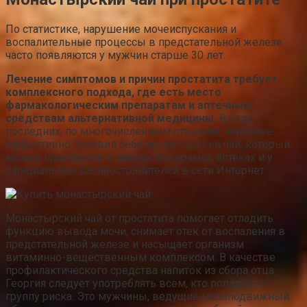
По статистике, нарушение мочеиспускания и
воспалительные процессы в предстательной железе
часто появляются у мужчин старше 30 лет.
Лечение симптомов и причин простатита требует
комплексного подхода, где есть место
фармакологическим препаратам и аптечным
средствам альтернативной медицины.
В ряду
последних, по многочисленным отзывам, наиболее
эффективно проявил себя монастырский чай, который
можно приобрести в лавках при храмах, аптеках и у
официальных распространителей в сети Интернет.
Монастырский чай от простатита помогает отладить
функцию вывода мочи, снимает отек от воспаления в
предстательной железе и насыщает организм
витаминно-вещественным комплексом. В качестве
профилактического средства напиток из сбора отца
Георгия следует употреблять всем, кто попадает в
группу риска. Это мужчины, ведущие малоподвижный