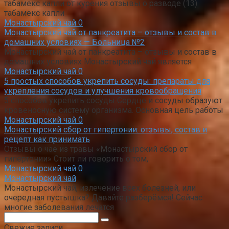
табамекс капли от курения отзывы о разводе (13)
табамекс капли
Монастырский чай
0
Монастырский чай от панкреатита – отзывы и состав в
домашних условиях — Больница №2
Монастырский чай от панкреатита – отзывы и состав в
домашних условиях Монастырский чай является
Монастырский чай
0
5 простых способов укрепить сосуды: препараты для
укрепления сосудов и улучшения кровообращения
5 способов укрепить сосуды Сердце и сосуды образуют
кровеносную систему организма. Основная цель работы
Монастырский чай
0
Монастырский сбор от гипертонии: отзывы, состав и
рецепт как принимать
Отзывы о чае из травы «Монастырский сбор от
гипертонии» Стоит ли говорить о том,
Монастырский чай
0
Монастырский чай
Монастырский чай, излечение всех болезней, или
очередная пустышка? Давайте разберёмся! Сейчас
многие заболевания лечатся
Поиск:
Свежие записи