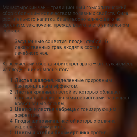
Монастырский чай – традиционный гомеопатический
сбор с большим количеством полезных свойств. Сила
растительного напитка, благотворно влияющего на
организм, заключена, прежде всего, в его уникальном
составе.
Засушенные соцветия, плоды, стебли 16
лекарственных трав входят в состав
лечебного чая.
Классический сбор для фитопрепарата – это сухая смесь
из следующих компонентов:
Листья шалфея
, наделенные природным
бактерицидным эффектом;
Листья крапивы
, настой из которых обладает
противовоспалительными свойствами, защищает
кровеносные сосуды;
Цветки и листья чабреца
с тонизирующим
эффектом;
Ягоды шиповника
, настой которых отлично
укрепляет иммунитет;
Цветы и стебли бессмертника
против