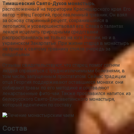
Тимашевский Свято-Духов монастырь
,
расположенный на территории Краснодарского края. Его
автор – отец Георгий, прославленный травник. Он взял
за основу старинный рецепт, сохранившийся в
летописях, и усовершенствовал его. Слава о талантах
лекаря исцелять природными средствами
распространялась не только на юге России, но и в
украинском Закарпатье. При жизни старца в монастырь
на прием к святому травнику стояла очередь за
снадобьями.
Отзывы свидетельствуют, что старец помог сотням
людей справиться с трудноизлечимыми болезнями, в
том числе, запущенным простатитом. Сейчас традиции
отца Георгия поддерживают оставшиеся монахи: они
собирают травы по его методике и составляют
лекарственные фито-чаи. Также прославился напиток из
белорусского Свято-Елисаветинского монастыря,
который идентичен по составу.
Состав