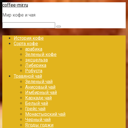
Перейти
coffee-mir.ru
к
Мир кофе и чая
контенту
Поиск:
История кофе
Сорта кофе
арабика
Зеленый кофе
эксцельза
Либерика
Робуста
Травяной чай
Зеленый чай
Анисовый чай
Имбирный чай
Каркаде чай
Белый чай
Грейс чай
Монастырский чай
Черный чай
Ягоды годжи