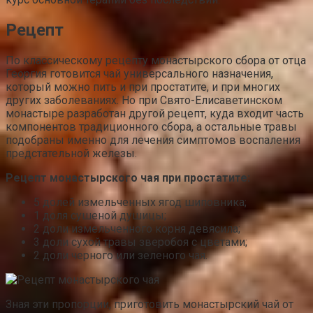
Рецепт
По классическому рецепту монастырского сбора от отца
Георгия готовится чай универсального назначения,
который можно пить и при простатите, и при многих
других заболеваниях. Но при Свято-Елисаветинском
монастыре разработан другой рецепт, куда входит часть
компонентов традиционного сбора, а остальные травы
подобраны именно для лечения симптомов воспаления
предстательной железы.
Рецепт монастырского чая при простатите:
5 долей измельченных ягод шиповника;
1 доля сушеной душицы;
2 доли измельченного корня девясила;
3 доли сухой травы зверобоя с цветами;
2 доли черного или зеленого чая.
Зная эти пропорции, приготовить монастырский чай от