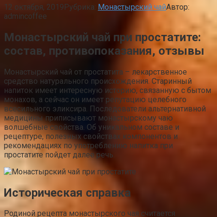
12 октября, 2019
Рубрика:
Монастырский чай
Автор:
admincoffee
Монастырский чай при простатите:
состав, противопоказания, отзывы
Монастырский чай от простатита – лекарственное
средство натурального происхождения. Старинный
напиток имеет интересную историю, связанную с бытом
монахов, а сейчас он имеет репутацию целебного
всесильного эликсира. Последователи альтернативной
медицины приписывают монастырскому чаю
волшебные свойства. Об уникальном составе и
рецептуре, полезных свойствах компонентов и
рекомендациях по употреблению напитка при
простатите пойдет далее речь.
Историческая справка
Родиной рецепта монастырского чая считается