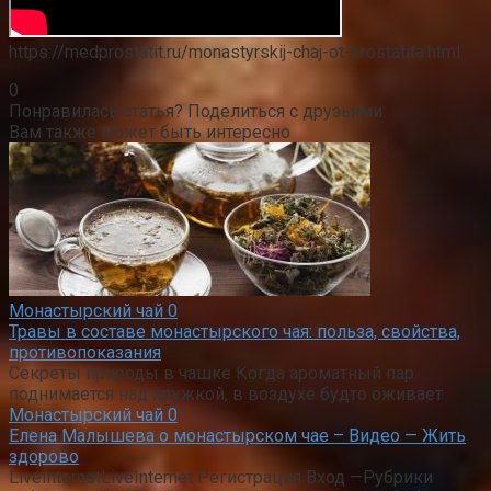
https://medprostatit.ru/monastyrskij-chaj-ot-prostatita.html
0
Понравилась статья? Поделиться с друзьями:
Вам также может быть интересно
Монастырский чай
0
Травы в составе монастырского чая: польза, свойства,
противопоказания
Секреты природы в чашке Когда ароматный пар
поднимается над кружкой, в воздухе будто оживает
Монастырский чай
0
Елена Малышева о монастырском чае – Видео — Жить
здорово
LiveInternetLiveInternet Регистрация Вход —Рубрики