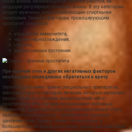
образ жизни, занимающиеся сидячей работой, не
ведущие регулярную половую жизнь. В эту категорию
входят мужчины, злоупотребляющие спиртными
напитками. Также к факторам, провоцирующим
простатит, относятся:
ухудшение иммунитета;
частые переохлаждения;
стрессы;
депрессивные состояния.
При наличии этих и других негативных факторов
необходимо немедленно обратиться к врачу.
Напиток дополняет прием специальных препаратов,
массажа и других методов лечения, которые назначает
уролог. Судя по отзывам, монастырский чай от
простатита в 99% случаев не вызывает побочных
эффектов. Единственным ограничением может стать
склонность к поллинозу – аллергии на сезонное
цветение трав. Однако такие случаи редки, и
большинство больных дополняют монастырским чаем
курс основной терапии без последствий.