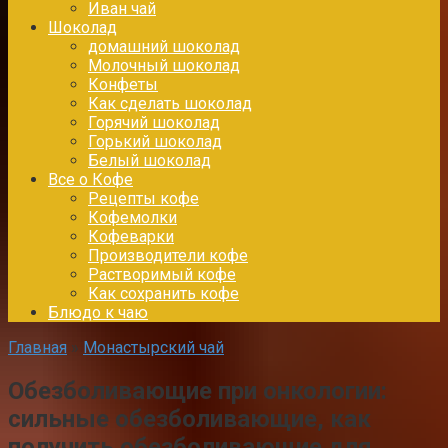
Иван чай
Шоколад
домашний шоколад
Молочный шоколад
Конфеты
Как сделать шоколад
Горячий шоколад
Горький шоколад
Белый шоколад
Все о Кофе
Рецепты кофе
Кофемолки
Кофеварки
Производители кофе
Растворимый кофе
Как сохранить кофе
Блюдо к чаю
Главная
»
Монастырский чай
Обезболивающие при онкологии:
сильные обезболивающие, как
получить обезболивающие для