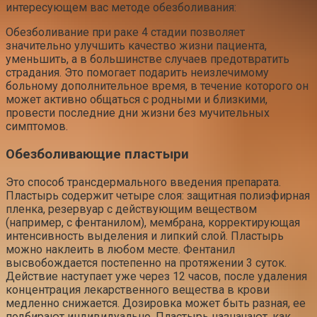
интересующем вас методе обезболивания:
Обезболивание при раке 4 стадии позволяет
значительно улучшить качество жизни пациента,
уменьшить, а в большинстве случаев предотвратить
страдания. Это помогает подарить неизлечимому
больному дополнительное время, в течение которого он
может активно общаться с родными и близкими,
провести последние дни жизни без мучительных
симптомов.
Обезболивающие пластыри
Это способ трансдермального введения препарата.
Пластырь содержит четыре слоя: защитная полиэфирная
пленка, резервуар с действующим веществом
(например, с фентанилом), мембрана, корректирующая
интенсивность выделения и липкий слой. Пластырь
можно наклеить в любом месте. Фентанил
высвобождается постепенно на протяжении 3 суток.
Действие наступает уже через 12 часов, после удаления
концентрация лекарственного вещества в крови
медленно снижается. Дозировка может быть разная, ее
подбирают индивидуально. Пластырь назначают, как