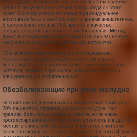
Этот вид обезболивания основан на простом правиле:
пациент получает анальгетики тогда, когда он этого
хочет. В основу схемы положено индивидуальное
восприятие боли и необходимость приема анальгетиков.
В европейских странах РСА принята в качестве
стандарта постоперационного обезболивания.
Метод
прост и относительно безопасен
. Однако пациентам
необходимо проходить тщательный инструктаж.
PCA наиболее эффективна при использовании
катетерных методов (эпидуральная, спинальная
анестезия, блокада нервных сплетений с установкой
катетера), а также порт-систем, как венозных, так и
эпидуральных и интратекальных.
Обезболивающие при раке желудка
Неприятные ощущения и боли испытывают примерно
70% пациентов, страдающих раком желудка. Как
правило, боль локализуется в животе, но по мере
прогрессирования опухоли может возникать и в других
местах: в спине, ребрах, костях. В качестве симптома
паранеопластического синдрома или побочного эффекта