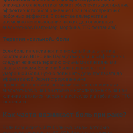
опиоидного анальгетика может обеспечить достижение
эффективного обезболивания без неблагоприятных
побочных эффектов. В качестве альтернативы
возможно использование низких доз опиоидных
анальгетиков (например, морфина, ТТС фентанила).
Терапия «сильной» боли
Если боль интенсивная, и опиоидный анальгетик в
сочетании с НПВС или Парацетамолом неэффективен,
следует начинать терапию сильными опиоидными
анальгетиками. Если они были назначены при
умеренной боли, нужно повышать дозу препарата до
эффективной. Зарегистрированными
пролонгированными формами сильных опиоидных
анальгетиков в нашей стране и используемых в нашей
клинике являются: морфин в капсулах и в таблетках, ТТС
фентанила.
Как часто возникает боль при раке?
Боль возникает у 30% больных раком, которые