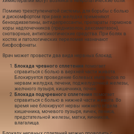
химиотерапии могут возникать нейропатические боли.
Помимо трехступенчатой системы, для борьбы с болью
и дискомфортом при раке желудка применяют
бензодиазепины, антидепрессанты, препараты гормонов
коры надпочечников (преднизолон, дексаметазон),
снотворные, антипсихотические средства. При болях в
костях и патологических переломах назначают
бисфосфонаты.
Врач может провести два вида нервных блокад:
Блокада чревного сплетения
помогает
справиться с болью в верхней части живота.
Блокируется проведение болевых импульсов по
нервам желудка, печени, поджелудочной железы,
желчного пузыря, кишечника, почек.
Блокада подчревного сплетения
помогает
справиться с болью в нижней части живота. Во
время нее блокируют нервы нижнего отдела
кишечника, мочевого пузыря, яичек, пениса,
предстательной железы, матки, яичников,
влагалища.
Блокаду нервных сплетений можно проводить с