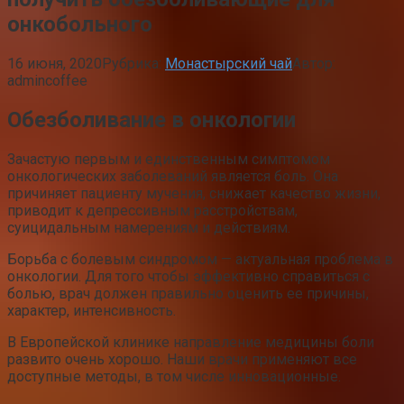
онкобольного
16 июня, 2020
Рубрика:
Монастырский чай
Автор:
admincoffee
Обезболивание в онкологии
Зачастую первым и единственным симптомом
онкологических заболеваний является боль. Она
причиняет пациенту мучения, снижает качество жизни,
приводит к депрессивным расстройствам,
суицидальным намерениям и действиям.
Борьба с болевым синдромом — актуальная проблема в
онкологии. Для того чтобы эффективно справиться с
болью, врач должен правильно оценить ее причины,
характер, интенсивность.
В Европейской клинике направление медицины боли
развито очень хорошо. Наши врачи применяют все
доступные методы, в том числе инновационные.