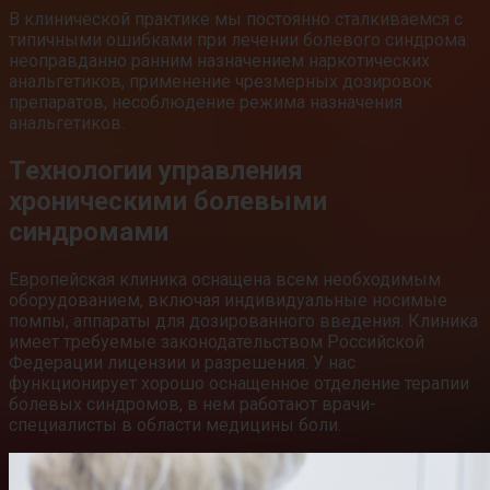
В клинической практике мы постоянно сталкиваемся с
типичными ошибками при лечении болевого синдрома:
неоправданно ранним назначением наркотических
анальгетиков, применение чрезмерных дозировок
препаратов, несоблюдение режима назначения
анальгетиков.
Технологии управления
хроническими болевыми
синдромами
Европейская клиника оснащена всем необходимым
оборудованием, включая индивидуальные носимые
помпы, аппараты для дозированного введения. Клиника
имеет требуемые законодательством Российской
Федерации лицензии и разрешения. У нас
функционирует хорошо оснащенное отделение терапии
болевых синдромов, в нем работают врачи-
специалисты в области медицины боли.