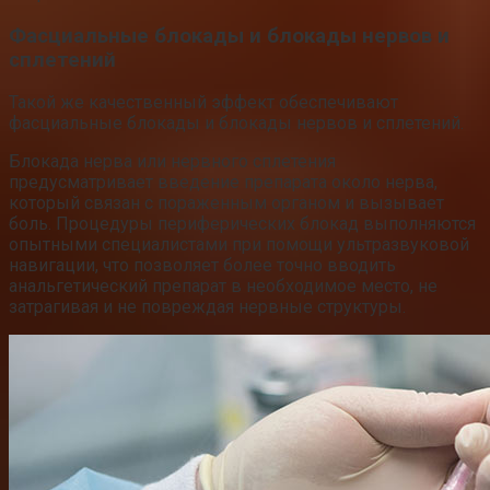
Фасциальные блокады и блокады нервов и
сплетений
Такой же качественный эффект обеспечивают
фасциальные блокады и блокады нервов и сплетений.
Блокада нерва или нервного сплетения
предусматривает введение препарата около нерва,
который связан с пораженным органом и вызывает
боль. Процедуры периферических блокад выполняются
опытными специалистами при помощи ультразвуковой
навигации, что позволяет более точно вводить
анальгетический препарат в необходимое место, не
затрагивая и не повреждая нервные структуры.