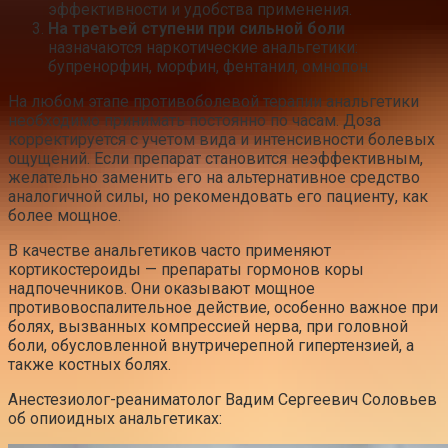
эффективности и удобства применения.
На третьей ступени при сильной боли
назначаются наркотические анальгетики:
бупренорфин, морфин, фентанил, омнопон.
На любом этапе противоболевой терапии анальгетики
необходимо принимать постоянно по часам. Доза
корректируется с учетом вида и интенсивности болевых
ощущений. Если препарат становится неэффективным,
желательно заменить его на альтернативное средство
аналогичной силы, но рекомендовать его пациенту, как
более мощное.
В качестве анальгетиков часто применяют
кортикостероиды — препараты гормонов коры
надпочечников. Они оказывают мощное
противовоспалительное действие, особенно важное при
болях, вызванных компрессией нерва, при головной
боли, обусловленной внутричерепной гипертензией, а
также костных болях.
Анестезиолог-реаниматолог Вадим Сергеевич Соловьев
об опиоидных анальгетиках: