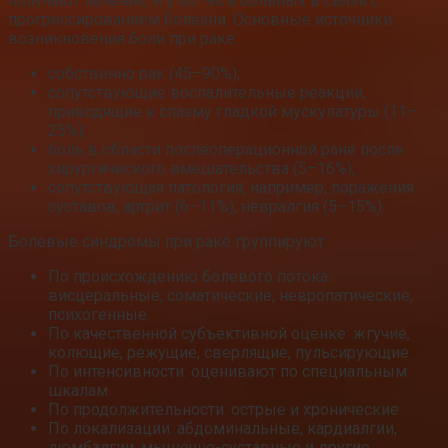
получают лечение, и у 60–90% больных в связи с
прогрессированием болезни. Основные источники
возникновения боли при раке:
собственно рак (45–90%);
сопутствующие воспалительные реакции,
приводящие к спазму гладкой мускулатуры (11–
25%);
боль в области послеоперационной ране после
хирургического вмешательства (5–16%);
сопутствующая патология, например, поражения
суставов, артрит (6–11%), невралгия (5–15%).
Болевые синдромы при раке группируют:
По происхождению болевого потока:
висцеральные, соматические, невропатические,
психогенные.
По качественной субъективной оценке: жгучие,
колющие, режущие, сверлящие, пульсирующие.
По интенсивности: оценивают по специальным
шкалам.
По продолжительности: острые и хронические.
По локализации: абдоминальные, кардиалгии,
люмбалгии, мышечно-суставные и другие.