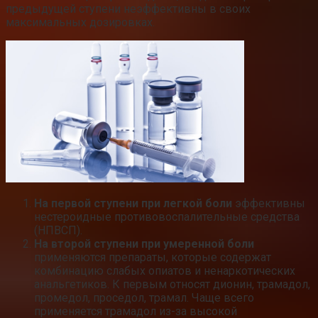
предыдущей ступени неэффективны в своих
максимальных дозировках.
На первой ступени при легкой боли
эффективны
нестероидные противовоспалительные средства
(НПВСП).
На второй ступени при умеренной боли
применяются препараты, которые содержат
комбинацию слабых опиатов и ненаркотических
анальгетиков. К первым относят дионин, трамадол,
промедол, проседол, трамал. Чаще всего
применяется трамадол из-за высокой