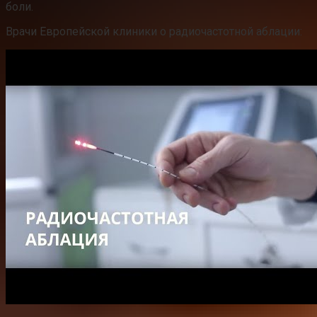
боли.
Врачи Европейской клиники о радиочастотной аблации: