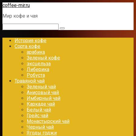
Перейти
coffee-mir.ru
к
Мир кофе и чая
контенту
Поиск:
История кофе
Сорта кофе
арабика
Зеленый кофе
эксцельза
Либерика
Робуста
Травяной чай
Зеленый чай
Анисовый чай
Имбирный чай
Каркаде чай
Белый чай
Грейс чай
Монастырский чай
Черный чай
Ягоды годжи