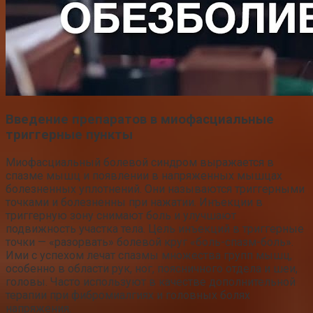
Введение препаратов в миофасциальные
триггерные пункты
Миофасциальный болевой синдром выражается в
спазме мышц и появлении в напряженных мышцах
болезненных уплотнений. Они называются триггерными
точками и болезненны при нажатии. Инъекции в
триггерную зону снимают боль и улучшают
подвижность участка тела. Цель инъекций в триггерные
точки — «разорвать» болевой круг «боль-спазм-боль».
Ими с успехом лечат спазмы множества групп мышц,
особенно в области рук, ног, поясничного отдела и шеи,
головы. Часто используют в качестве дополнительной
терапии при фибромиалгиях и головных болях
напряжения.