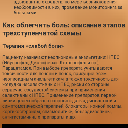
адъювантных средств, по мере возникновения
необходимости в них, проведение мониторинга за
больными.
Как облегчить боль: описание этапов
трехступенчатой схемы
Терапия «слабой боли»
Пациенту назначают неопиоидные анальгетики: НПВС
(Ибупрофен, Диклофенак, Кетопрофен и пр.),
Парацетамол. При выборе препарата учитываются
токсичность для печени и почек, присущие всем
неопиоидным анальгетикам, а также токсичность для
желудка неселективных НПВС, риски со стороны
сердечно-сосудистой системы при применении
селективных НПВС. Применение препаратов первой
линии целесообразно сопровождать адъювантной и
симптоматической терапией: блокаторы ионной помпы,
кортикостероиды, спазмолитики, бензодиазепины,
антигистаминные препараты и др.