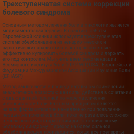
Трехступенчатая система коррекции
болевого синдрома
Основным методом лечения боли в онкологии является
медикаментозная терапия. В практике работы
Европейской клиники используется трехступенчатая
система обезболивания из ненаркотических и
наркотических анальгетиков, которая позволяет
эффективно купировать болевой синдром и держать
его под контролем. Мы учитываем рекомендации
Всемирного института боли (FIPP WIP, USA), Европейской
Федерации Международной Ассоциации Изучения Боли
(EF IASP).
Метод заключается в последовательном применении
анальгетиков возрастающей силы действия в сочетании
с адъювантной терапией по мере увеличения
интенсивности боли. Важным принципом является
начало фармакотерапии немедленно при появлении
первых же признаков боли, пока не развилась сложная
цепная реакция, которая приводит к хроническому
болевому синдрому. Переход на более сильное
обезболивающее производится, когда все препараты