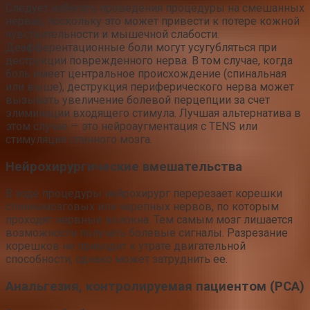
Следует избегать проведения процедуры на смешанных
нервах, поскольку это может привести к потере кожной
чувствительности и мышечной слабости.
Деафферентационные боли могут усугубляться при
деструкции поврежденного нерва. В том случае, когда
боль имеет центральное происхождение (спинальная
или выше), деструкция периферического нерва может
вызывать увеличение болевой перцепции за счет
элиминации входящего стимула. Лучшая альтернатива в
этом случае — это нейроаугментация с TENS или
стимуляция спинного мозга.
Нейрохирургические вмешательства
В ходе процедуры нейрохирург перерезает корешки
спинномозговых или черепных нервов, по которым
проходят нервные волокна. Тем самым мозг лишается
возможности получать болевые сигналы. Разрезание
корешков не приводит к утрате двигательной
способности, однако может затруднить ее.
Анальгезия, контролируемая пациентом (PCA)