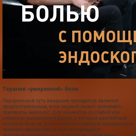
Терапия «умеренной» боли
Пероральный путь введения препаратов является
предпочтительным, если пациент может принимать
препараты через рот. Для пациентов со слабой или
умеренно выраженной болью, у которых адекватный
контроль боли не достигается регулярным пероральным
приемом парацетамола или нестероидных
противовоспалительных препаратов, добавление