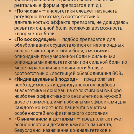
ректальные формы препаратов и т. д.).
«По часам»
— анальгетики следует назначать
регулярно по схеме, в соответствии с
длительностью эффекта препарата, не дожидаясь
развития сильной боли, исключая возможность
«прорывов» боли.
«По восходящей»
— подбор препаратов для
обезболивания осуществляется от неопиоидных
анальгетиков при слабой боли, «мягкими»
опиоидами при умеренной боли и сильными
опиоидными анальгетиками при сильной боли, по
мере нарастания интенсивности боли, в
соответствии с «лестницей обезболивания ВОЗ»
«Индивидуальный подход»
— предполагает
необходимость «индивидуального» подбора
анальгетика и основан на селективном выборе
наиболее эффективного анальгетика в нужной
дозе с наименьшими побочными эффектами для
каждого конкретного пациента с учетом
особенностей его физического состояния.
«С вниманием к деталям»
— предполагает учет
особенностей и деталей каждого пациента,
безусловно, назначение ко-анальгетиков и