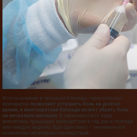
Использование в процессе блокады гормональных
препаратов
позволяет устранить боль на долгое
время, а многократная блокада может убрать боль
на несколько месяцев
. В зависимости от вида
анестетика, процедуру проводят раз в год, раз в полгода
или каждую неделю. Еще один плюс — минимальное
количество негативных последствий.