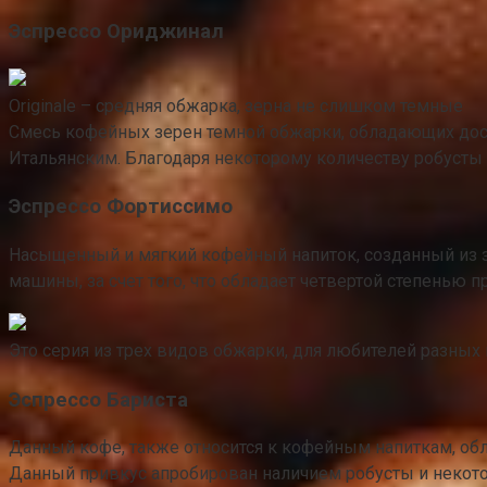
Эспрессо Ориджинал
Originale – средняя обжарка, зерна не слишком темные
Смесь кофейных зерен темной обжарки, обладающих дост
Итальянским. Благодаря некоторому количеству робусты
Эспрессо Фортиссимо
Насыщенный и мягкий кофейный напиток, созданный из з
машины, за счет того, что обладает четвертой степенью п
Это серия из трех видов обжарки, для любителей разных 
Эспрессо Бариста
Данный кофе, также относится к кофейным напиткам, об
Данный привкус апробирован наличием робусты и некото