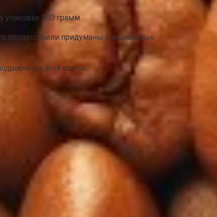
в упаковке 250 грамм.
того процесс были придуманы специальные
дробнее в этой статье.