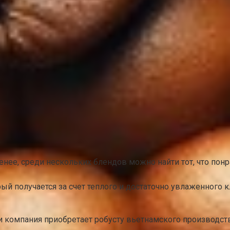
енее, среди нескольких блендов можно найти тот, что понр
й получается за счет теплого и достаточно увлаженного к
 компания приобретает робусту вьетнамского производст