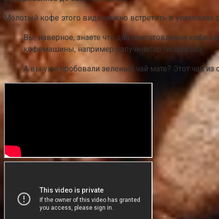
Молотый кофе этого вида можно встретить в упаковках от
Вы, наверное, знаете что для приготовления кофе 
кофемашины, например капучинатор Nespresso.
А вы уже пробовали зеленый чай мате? Этот чай из