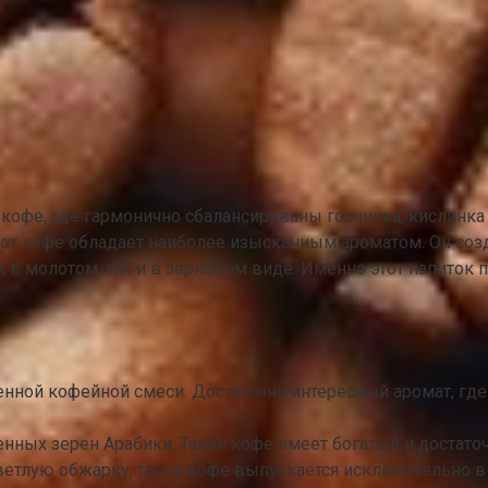
ус кофе, где гармонично сбалансированы горчинка, кислинка
от кофе обладает наиболее изысканным ароматом. Он созд
в молотом, так и в зерновом виде. Именно этот напиток 
нной кофейной смеси. Достаточно интересный аромат, где
енных зерен Арабики. Такой кофе имеет богатый и доста
ветлую обжарку, такой кофе выпускается исключительно в