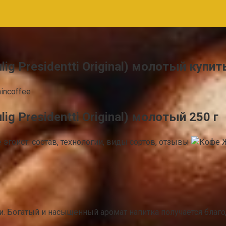
g Presidentti Original) молотый купить
incoffee
g Presidentti Original) молотый 250 г
. Богатый и насыщенный аромат напитка получается благод