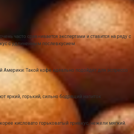
нь часто сравнивается экспертами и ставится на ряду с
кус с удлиненным послевкусием.
 Америки. Такой кофе идеально подойдёт для эспрессо
ют яркий, горький, сильно бодрящий напиток
корее кисловато горьковатый привкус, нежели мягкий.