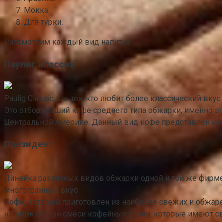
Мокка.
Для турки.
Рассмотрим каждый вид напитка.
Паулиг классик
Paulig Classic для тех, кто любит более классический вк
Это отборнейший кофе среднего типа обжарки, именно эт
Центральной Америке. Данный вид кофе представлен как 
Президент
Линейка различных видов обжарки одной и той же фирме
многогранный вкус
Кофе, который приготовлен из наиболее свежих и обжар
напиток обязан смеси кофейных зерен, которые имеют с