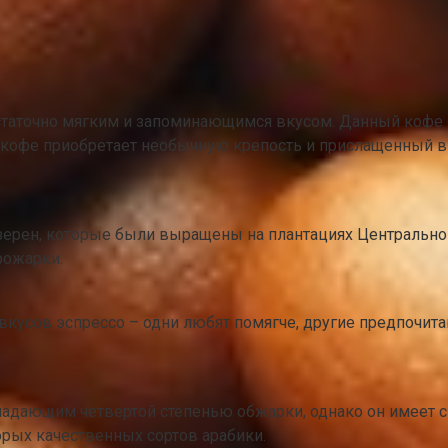
аточно мягким и запоминающимся вкусом. Данный кофе оче
 кофе приобретает необычную крепость и прислащенный в
ерен, которые были выращены на плантациях Центральной
рожарки.
вкусов эспрессо – одни любят помягче, другие предпочита
ладающим четвертой степенью обжарки, однако он имеет с
рых качественных сортов арабики.