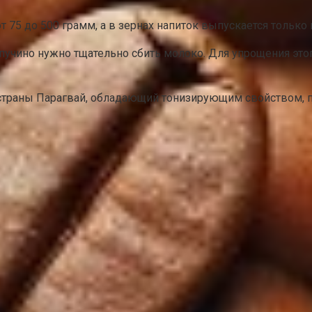
 75 до 500 грамм, а в зернах напиток выпускается только 
капучино нужно тщательно сбить молоко. Для упрощения э
 страны Парагвай, обладающий тонизирующим свойством, по