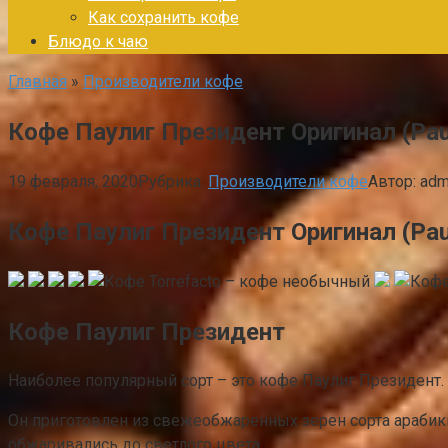
Как сохранить кофе
Блюдо к чаю
Главная
»
Производители кофе
Кофе Паулиг Президент Оригинал (Pauli
19 февраля, 2020
Рубрика:
Производители кофе
Автор:
adm
Кофе Паулиг Президент Оригинал (Pauli
Кофе Паулиг Президент
Наиболее популярный сорт – это кофе Паулиг Президент.
Он приготовлен из свежеобжаренных зерен сорта арабики
обжаривались до светлого цвета.