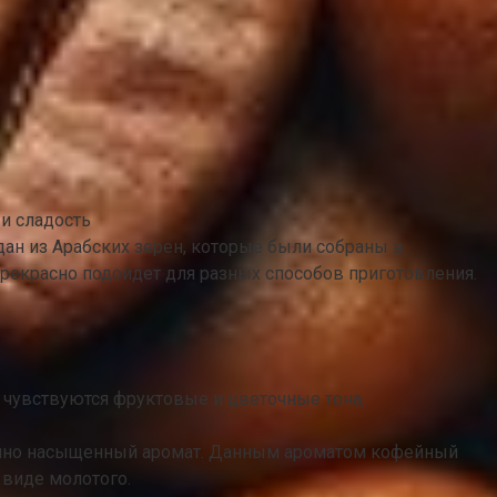
 и сладость
ан из Арабских зерен, которые были собраны в
прекрасно подойдет для разных способов приготовления.
 чувствуются фруктовые и цветочные тона,
точно насыщенный аромат. Данным ароматом кофейный
 виде молотого.