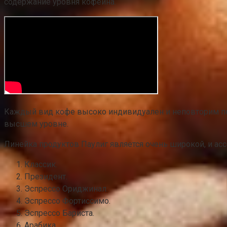
содержание уровня кофеина.
Каждый вид кофе высоко индивидуален и неповторим по 
высшем уровне.
Линейка продуктов Паулиг является очень широкой, и ас
Классик.
Президент.
Эспрессо Ориджинал.
Эспрессо Фортиссимо.
Эспрессо Бариста.
Арабика.