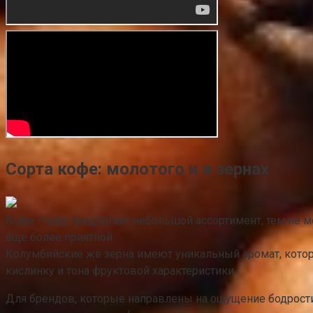
Сорта кофе: молотого и в зернах
Кофе Paulig предлагает небольшой ассортимент, тем не м
еще более приятной
Колумбийские же зерна имеют уникальный аромат, которы
кислинку и тона фруктовой характеристики.
Для брендов, которые направлены на ощущение бодрости