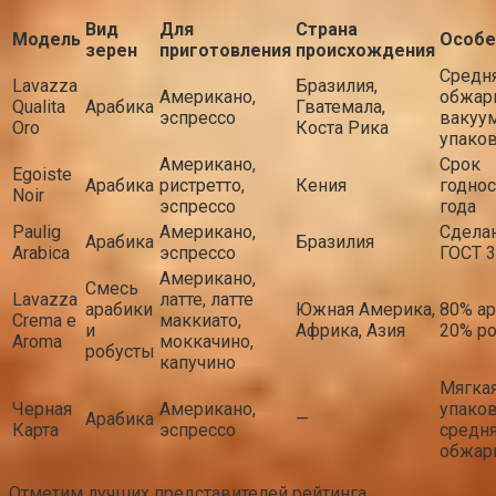
Вид
Для
Страна
Модель
Особе
зерен
приготовления
происхождения
Средн
Lavazza
Бразилия,
Американо,
обжарк
Qualita
Арабика
Гватемала,
эспрессо
вакуу
Oro
Коста Рика
упако
Американо,
Срок
Egoiste
Арабика
ристретто,
Кения
годнос
Noir
эспрессо
года
Paulig
Американо,
Сдела
Арабика
Бразилия
Arabica
эспрессо
ГОСТ 
Американо,
Смесь
Lavazza
латте, латте
арабики
Южная Америка,
80% ар
Crema e
маккиато,
и
Африка, Азия
20% ро
Aroma
моккачино,
робусты
капучино
Мягка
Черная
Американо,
упаков
Арабика
—
Карта
эспрессо
средн
обжар
Отметим лучших представителей рейтинга.