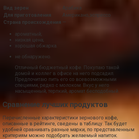
Вид зерен
Арабика
Для приготовления
Американо,эспрессо
Страна происхождения
—
ароматный;
низкая цена;
хорошая обжарка.
не обнаружено.
Отличный бюджетный кофе. Покупаю такой
домой и коллег в офисе на него подсадил.
Предпочитаю пить его со всевозможными
специями, редко с молоком. Вкус у него
насыщенный, терпкий, аромат бесподобный.
Сравнение лучших продуктов
Перечисленные характеристики зернового кофе,
описанные в рейтинге, сведены в таблицу. Так будет
удобней сравнивать разные марки, по представленным
критериям можно подобрать желаемый напиток.