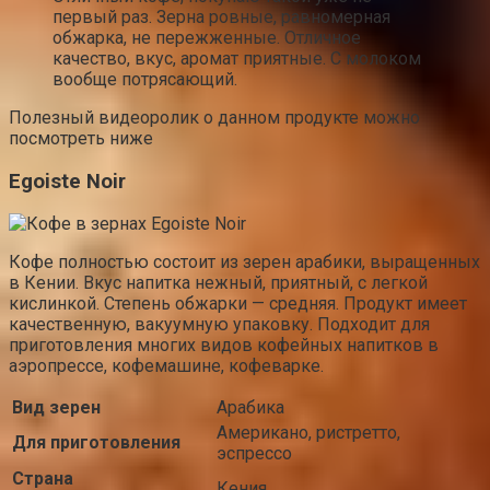
первый раз. Зерна ровные, равномерная
обжарка, не пережженные. Отличное
качество, вкус, аромат приятные. С молоком
вообще потрясающий.
Полезный видеоролик о данном продукте можно
посмотреть ниже
Egoiste Noir
Кофе полностью состоит из зерен арабики, выращенных
в Кении. Вкус напитка нежный, приятный, с легкой
кислинкой. Степень обжарки — средняя. Продукт имеет
качественную, вакуумную упаковку. Подходит для
приготовления многих видов кофейных напитков в
аэропрессе, кофемашине, кофеварке.
Вид зерен
Арабика
Американо, ристретто,
Для приготовления
эспрессо
Страна
Кения