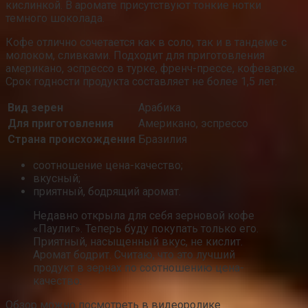
кислинкой. В аромате присутствуют тонкие нотки
темного шоколада.
Кофе отлично сочетается как в соло, так и в тандеме с
молоком, сливками. Подходит для приготовления
американо, эспрессо в турке, френч-прессе, кофеварке.
Срок годности продукта составляет не более 1,5 лет.
Вид зерен
Арабика
Для приготовления
Американо, эспрессо
Страна происхождения
Бразилия
соотношение цена-качество;
вкусный;
приятный, бодрящий аромат.
Недавно открыла для себя зерновой кофе
«Паулиг». Теперь буду покупать только его.
Приятный, насыщенный вкус, не кислит.
Аромат бодрит. Считаю, что это лучший
продукт в зернах по соотношению цена-
качество.
Обзор можно посмотреть в видеоролике