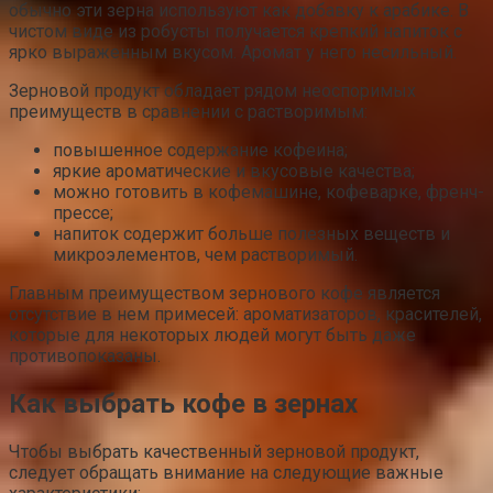
обычно эти зерна используют как добавку к арабике. В
чистом виде из робусты получается крепкий напиток с
ярко выраженным вкусом. Аромат у него несильный.
Зерновой продукт обладает рядом неоспоримых
преимуществ в сравнении с растворимым:
повышенное содержание кофеина;
яркие ароматические и вкусовые качества;
можно готовить в кофемашине, кофеварке, френч-
прессе;
напиток содержит больше полезных веществ и
микроэлементов, чем растворимый.
Главным преимуществом зернового кофе является
отсутствие в нем примесей: ароматизаторов, красителей,
которые для некоторых людей могут быть даже
противопоказаны.
Как выбрать кофе в зернах
Чтобы выбрать качественный зерновой продукт,
следует обращать внимание на следующие важные