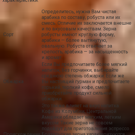
характеристики:
Определитесь, нужна Вам чистая
арабика по составу, робуста или их
смесь. Отличие их заключается внешне
и по вкусовым качествам. Зерна
Сорт
робусты имеют круглую форму,
арабики — более вытянутую,
овальную. Робуста отвечает за
крепость, арабика — за насыщенность
и аромат.
Если Вы предпочитаете более мягкий
напиток, без горчинки, выбирайте
среднюю степень обжарки. Если же
Обжарка
Вы настоящий гурман и предпочитаете
горький, терпкий кофе, смело
приобретайте продукт сильной
обжарки.
Это также влияет на вкус напитка.
Кофе из Колумбии, Центральной
Америки обладает мягким, легким
вкусом. Такие зерна не совсем
подойдут для приготовления эспрессо.
Происхождение
Бразильские зерна характеризуются