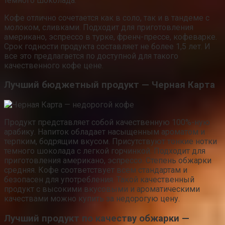
темного шоколада.
Кофе отлично сочетается как в соло, так и в тандеме с
молоком, сливками. Подходит для приготовления
американо, эспрессо в турке, френч-прессе, кофеварке.
Срок годности продукта составляет не более 1,5 лет. И
все это предлагается по доступной для такого
качественного кофе цене.
Лучший бюджетный продукт — Черная Карта
Продукт представляет собой качественную 100%-ную
арабику. Напиток обладает насыщенным ароматом и
терпким, бодрящим вкусом. Присутствуют тонкие нотки
темного шоколада с легкой горчинкой. Подходит для
приготовления американо, эспрессо. Степень обжарки
средняя. Кофе соответствует всем стандартам и
безопасен для употребления. Такой качественный
продукт с высокими вкусовыми и ароматическими
качествами можно купить за недорогую цену.
Лучший продукт по качеству обжарки —