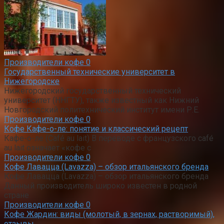
Производители кофе
0
Государственный технические университет в
Нижегородске
Нижегородский государственный технический
университет (ННГТУ), также известный как Нижний
Новгородский политехнический институт имени Р.Е.
Производители кофе
0
Кофе Кафе-о-ле: понятие и классический рецепт
Кафе-о-ле (Café au lait) В переводе с французского café
au lait означает «кофе с
Производители кофе
0
Кофе Лавацца (Lavazza) – обзор итальянского бренда
Кофе Лавацца (Lavazza) – обзор итальянского бренда
Данный производитель широко известен в родной
стране
Производители кофе
0
Кофе Жардин: виды (молотый, в зернах, растворимый),
отзывы