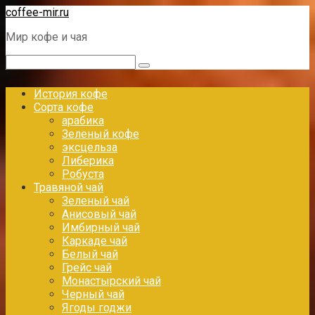
Перейти
coffee-mir.ru
к
Мир кофе и чая
контенту
Поиск:
История кофе
Сорта кофе
арабика
Зеленый кофе
эксцельза
Либерика
Робуста
Травяной чай
Зеленый чай
Анисовый чай
Имбирный чай
Каркаде чай
Белый чай
Грейс чай
Монастырский чай
Черный чай
Ягоды годжи