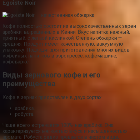
Egoiste Noir
Кофе полностью состоит из высококачественных зерен
арабики, выращенных в Кении. Вкус напитка нежный,
приятный, с легкой кислинкой. Степень обжарки —
средняя. Продукт имеет качественную, вакуумную
упаковку. Подходит для приготовления многих видов
кофейных напитков в аэропрессе, кофемашине,
кофеварке.
Виды зернового кофе и его
преимущества
Кофе в зернах представлен в двух сортах:
арабика;
робуста.
Чаще всего встречается 100%-ная арабика. Она
характеризуется мягкостью вкуса и насыщенностью
аромата. Робуста редко продается в чистом виде,