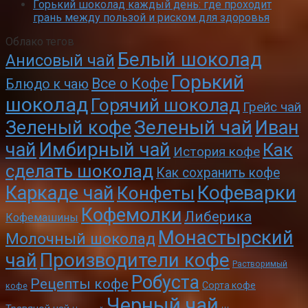
Горький шоколад каждый день: где проходит
грань между пользой и риском для здоровья
Облако тегов
Белый шоколад
Анисовый чай
Горький
Все о Кофе
Блюдо к чаю
шоколад
Горячий шоколад
Грейс чай
Зеленый чай
Зеленый кофе
Иван
чай
Имбирный чай
Как
История кофе
сделать шоколад
Как сохранить кофе
Кофеварки
Каркаде чай
Конфеты
Кофемолки
Либерика
Кофемашины
Монастырский
Молочный шоколад
чай
Производители кофе
Растворимый
Робуста
Рецепты кофе
Сорта кофе
кофе
Черный чай