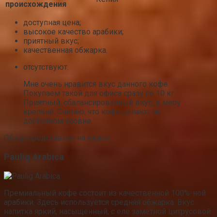
происхождения
доступная цена;
высокое качество арабики;
приятный вкус;
качественная обжарка.
отсутствуют.
Мне очень нравится вкус данного кофе.
Покупаем такой для офиса сразу по 10 кг.
Приятный, сбалансированный вкус, в меру
крепкий. Считаю, что кофе делают на
достойном уровне.
Обзор представлен на видео
Paulig Arabica
Премиальный кофе состоит из качественной 100%-ной
арабики. Здесь используется средняя обжарка. Вкус
напитка яркий, насыщенный, с еле заметной цитрусовой