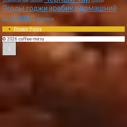
Травяной чай
Цикорий
Шоколад
арабика
домашний
Ягоды годжи
шоколад
эксцельза
Privacy Policy
© 2026 coffee-mir.ru