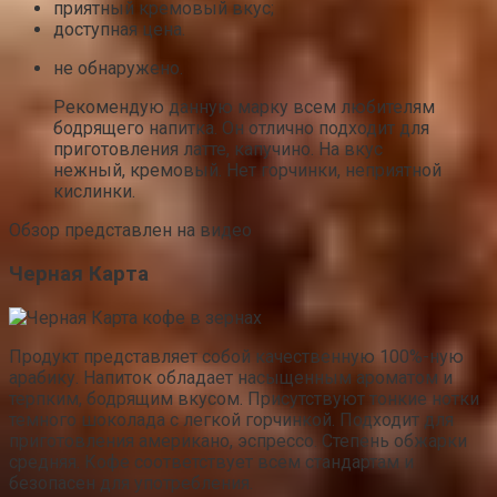
приятный кремовый вкус;
доступная цена.
не обнаружено.
Рекомендую данную марку всем любителям
бодрящего напитка. Он отлично подходит для
приготовления латте, капучино. На вкус
нежный, кремовый. Нет горчинки, неприятной
кислинки.
Обзор представлен на видео
Черная Карта
Продукт представляет собой качественную 100%-ную
арабику. Напиток обладает насыщенным ароматом и
терпким, бодрящим вкусом. Присутствуют тонкие нотки
темного шоколада с легкой горчинкой. Подходит для
приготовления американо, эспрессо. Степень обжарки
средняя. Кофе соответствует всем стандартам и
безопасен для употребления.