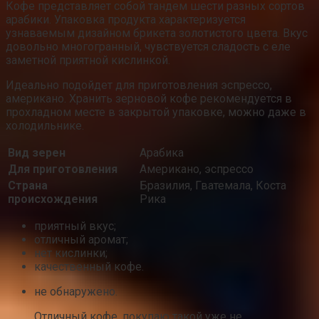
Кофе представляет собой тандем шести разных сортов
арабики. Упаковка продукта характеризуется
узнаваемым дизайном брикета золотистого цвета. Вкус
довольно многогранный, чувствуется сладость с еле
заметной приятной кислинкой.
Идеально подойдет для приготовления эспрессо,
американо. Хранить зерновой кофе рекомендуется в
прохладном месте в закрытой упаковке, можно даже в
холодильнике.
Вид зерен
Арабика
Для приготовления
Американо, эспрессо
Страна
Бразилия, Гватемала, Коста
происхождения
Рика
приятный вкус;
отличный аромат;
нет кислинки;
качественный кофе.
не обнаружено.
Отличный кофе, покупаю такой уже не