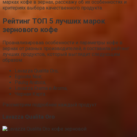
марках кофе в зернах, расскажу об их особенностях и
критериях выбора качественного продукта.
Рейтинг ТОП 5 лучших марок
зернового кофе
Проанализировав особенности и параметры кофе в
зернах от разных производителей, я составила рейтинг
лучших продуктов, который выглядит следующим
образом:
Lavazza Qualita Oro;
Egoiste Noir;
Paulig Arabica;
Lavazza Crema e Aroma;
Черная Карта.
Рассмотрим подробнее каждый продукт.
Lavazza Qualita Oro