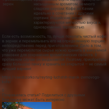
зерен
насыщенным ароматом, немного
сладким вкусом. Кофе из Кении
идеально в сочетании с другими
сортами. Индийские зерна
характеризуются мягкостью вкуса и,
одновременно, терпкостью.
Если есть возможность, то, лучше покупать чистый кофе
в зернах и перемалывать его на определенную порцию
непосредственно перед приготовлением. Дело в том,
что уже перемолотое сырье нужно хранить в вакуумной
упаковке для сохранения ароматических свойств. В
противном случае он выдыхается. Поэтому, приобретать
сразу большую пачку и хранить ее открытой — не самый
лучший вариант.
https://vseobzorko.ru/reyting-luchshih-marok-zernovogo-
kofe/
0
Понравилась статья? Поделиться с друзьями:
Вам также может быть интересно