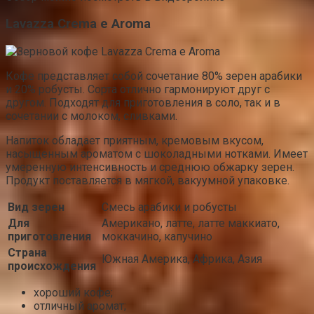
Lavazza Crema e Aroma
Кофе представляет собой сочетание 80% зерен арабики
и 20% робусты. Сорта отлично гармонируют друг с
другом. Подходят для приготовления в соло, так и в
сочетании с молоком, сливками.
Напиток обладает приятным, кремовым вкусом,
насыщенным ароматом с шоколадными нотками. Имеет
умеренную интенсивность и среднюю обжарку зерен.
Продукт поставляется в мягкой, вакуумной упаковке.
Вид зерен
Смесь арабики и робусты
Для
Американо, латте, латте маккиато,
приготовления
моккачино, капучино
Страна
Южная Америка, Африка, Азия
происхождения
хороший кофе;
отличный аромат;