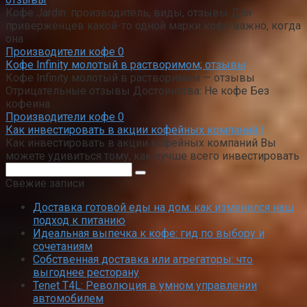
Кофе Jardin: производитель, виды, отзывы Для
приверженцев какой-то одной марки кофе важно, когда
она
Производители кофе
0
Кофе Infinity молотый в растворимом; отзывы
Кофе Infinity молотый в растворимом — отзывы
Отрицательные отзывы Достоинства: Не кофе Без
кофеина
Производители кофе
0
Как инвестировать в акции кофейных компаний |
Как инвестировать в акции кофейных компаний Вы
можете удивиться тому, как лучше всего инвестировать
Поиск:
Свежие записи
Доставка готовой еды на дом: как изменился наш
подход к питанию
Идеальная выпечка к кофе: гид по выбору и
сочетаниям
Собственная доставка или агрегаторы: что
выгоднее ресторану
Tenet T4L: Революция в умном управлении
автомобилем