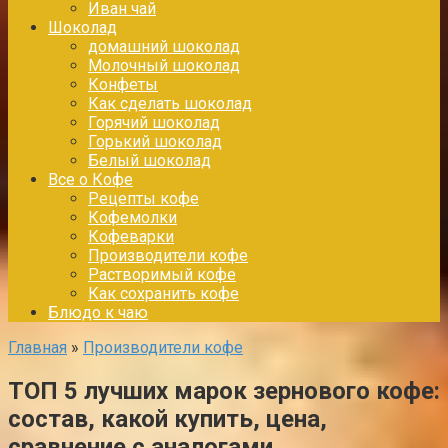
Иван чай
Шоколад
домашний шоколад
Молочный шоколад
Конфеты
Как сделать шоколад
Горячий шоколад
Горький шоколад
Белый шоколад
Все о Кофе
Рецепты кофе
Кофемолки
Кофеварки
Производители кофе
Растворимый кофе
Как сохранить кофе
Блюдо к чаю
Главная
»
Производители кофе
ТОП 5 лучших марок зернового кофе:
состав, какой купить, цена,
сравнение с аналогами