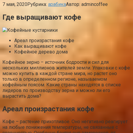
7 мая, 2020
Рубрика:
арабика
Автор:
admincoffee
Где выращивают кофе
Ареал произрастания кофе
Как выращивают кофе
Кофейное дерево дома
Кофейное зерно – источник бодрости и сил для
нескольких миллионов жителей земли. Упаковки с кофе
можно купить в каждой стране мира, но растет оно
только в определенном регионе, называемом
кофейным поясом. Какие страны находятся в списке
лидеров по производству зерна и можно ли его
вырастить дома?
Ареал произрастания кофе
Кофе – растение прихотливое. Оно негативно реагирует
на любые понижения температуры, не связанные с
сезонностью. Особенно боится оно заморозков, от