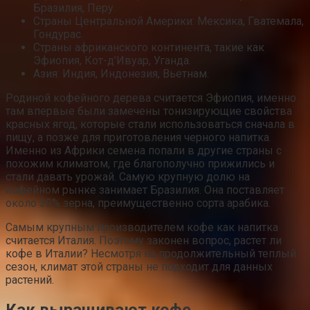
Бразилия, Перу.
Страны Центральной Америки: Мексика, Гватемала,
Гондурас.
Страны африканского континента, такие как
Эфиопия, Кот-д’Ивуар, Уганда.
Азия: Индия, Индонезия, Вьетнам.
Родиной кофейного дерева считается Эфиопия, именно
там впервые были замечены тонизирующие свойства
красных ягод, которые стали использоваться сначала в
пищу, а позже для приготовления черного напитка.
Именно из Африки семена попали в другие страны с
похожим климатом, где благополучно прижились и
стали давать урожай. Самую крупную долю на
кофейном рынке занимает Бразилия. Она поставляет
около 30% зерна, преимущественно сорта арабика.
Самым крупным производителем кофе как напитка
считается Италия. Поэтому законен вопрос, растет ли
кофе в Италии? Несмотря на продолжительный теплый
сезон, климат этой страны не подходит для данных
растений.