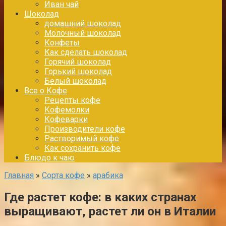
Иван чай
Шоколад
домашний шоколад
Молочный шоколад
Конфеты
Как сделать шоколад
Горячий шоколад
Горький шоколад
Белый шоколад
Все о Кофе
Рецепты кофе
Кофемолки
Кофеварки
Производители кофе
Растворимый кофе
Как сохранить кофе
Блюдо к чаю
Главная
»
Сорта кофе
»
арабика
Где растет кофе: в каких странах
выращивают, растет ли он в Италии