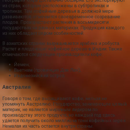
География кофе достаточно обширна. Его экспортируют
из стран, которые расположены в субтропиках и
тропиках. Там кофейные деревья в должной мере
развиваются, отмечается своевременное созревание
плодов. Произрастают растения в восьмидесяти
государствах на разных материках. Продукция каждого
из них обладает рядом особенностей.
В азиатских странах выращивается арабика и робуста.
Растет и плодоносит кофейное дерево в Индии. Также
отмечаются следующие производители кофе:
Йемен;
Вьетнам (провинция Дак Лак);
Индонезийский остров.
Австралия
Говоря о том, где выращивают кофе, нельзя не
упомянуть Австралию. Государство, занимающее целый
материк, не является мировым лидером по
производству этого продукта, но каждый год здесь
удается получить около миллиона тонн кофейных зерен.
Немалая их часть остается внутри страны.