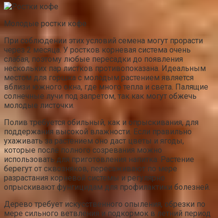
Молодые ростки кофе
При соблюдении этих условий семена могут прорасти
через 2 месяца. У ростков корневая система очень
слабая, поэтому любые пересадки до появления
нескольких пар листков противопоказана. Идеальным
местом для горшка с молодым растением является
вблизи южного окна, где много тепла и света. Палящие
солнечные лучи под запретом, так как могут обжечь
молодые листочки.
Полив требуется обильный, как и опрыскивания, для
поддержания высокой влажности. Если правильно
ухаживать за растением оно даст цветы и ягоды,
которые после полного созревания можно
использовать для приготовления напитка. Растение
берегут от сквозняков, пересаживают по мере
разрастания корневой системы и регулярно
опрыскивают фунгицидам для профилактики болезней.
Дерево требует искусственного опыления, обрезки по
мере сильного ветвления и подкормок в летний период