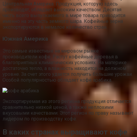
Центральная Америка. Продукция, которую здесь
производят, обладает высоким качеством. Десятая
часть всего выпускаемого в мире товара приходится
именно на эту часть земного шара. Кофейные зерна
экспортируются в немалое количество стран.
Южная Америка
Это самые известные на мировом рынке
производители кофе. Растут кофейные деревья в
благоприятных климатических условиях. На материке
достаточно тепло, а влажность находится на должном
уровне. За счет этого удается получить большие урожаи.
Особой популярностью обладает кофе арабика.
Экспортируемая из этого региона продукция отличается
сравнительно низкой ценой, а также неплохими
вкусовыми качествами. Этот регион по праву называют
лидером по производству кофе.
В каких странах выращивают кофе