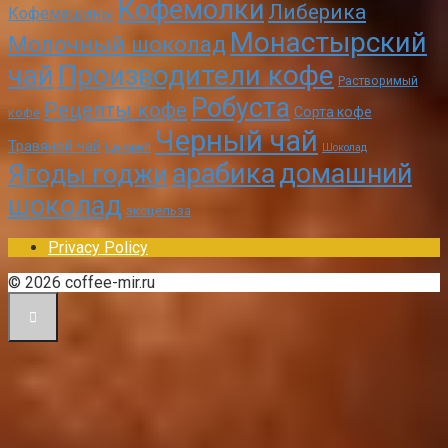
Кофемолки
Либерика
Кофемашины
Монастырский
Молочный шоколад
чай
Производители кофе
Растворимый
Робуста
Рецепты кофе
Сорта кофе
кофе
Черный чай
Травяной чай
Цикорий
Шоколад
арабика
домашний
Ягоды годжи
шоколад
эксцельза
Privacy Policy
© 2026 coffee-mir.ru