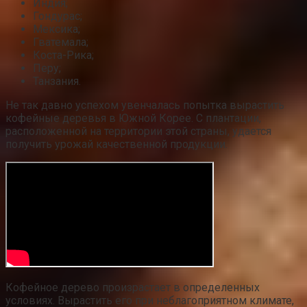
Индия;
Гондурас;
Мексика;
Гватемала;
Коста-Рика;
Перу;
Танзания.
Не так давно успехом увенчалась попытка вырастить
кофейные деревья в Южной Корее. С плантации,
расположенной на территории этой страны, удается
получить урожай качественной продукции.
Кофейное дерево произрастает в определенных
условиях. Вырастить его при неблагоприятном климате,