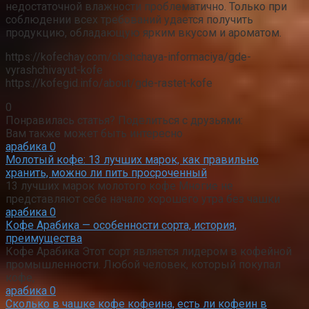
недостаточной влажности проблематично. Только при
соблюдении всех требований удается получить
продукцию, обладающую ярким вкусом и ароматом.
https://kofechay.com/obshchaya-informaciya/gde-
vyrashchivayut-kofe
https://kofegid.info/about/gde-rastet-kofe
0
Понравилась статья? Поделиться с друзьями:
Вам также может быть интересно
арабика
0
Молотый кофе: 13 лучших марок, как правильно
хранить, можно ли пить просроченный
13 лучших марок молотого кофе Многие не
представляют себе начало хорошего утра без чашки
арабика
0
Кофе Арабика — особенности сорта, история,
преимущества
Кофе Арабика Этот сорт является лидером в кофейной
промышленности. Любой человек, который покупал
кофе,
арабика
0
Сколько в чашке кофе кофеина, есть ли кофеин в