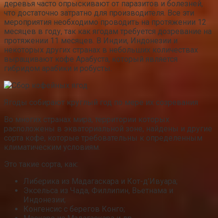
деревья часто опрыскивают от паразитов и болезней,
что достаточно затратно для производителя. Все эти
мероприятия необходимо проводить на протяжении 12
месяцев в году, так как ягодам требуется дозревание на
протяжении 11 месяцев. В Индии, Индонезии и
некоторых других странах в небольших количествах
выращивают кофе Арабуста, который является
гибридом арабики и робусты.
Ягоды собирают круглый год по мере их созревания
Во многих странах мира, территории которых
расположены в экваториальной зоне, найдены и другие
сорта кофе, которые требовательны к определенным
климатическим условиям.
Это такие сорта, как:
Либерика из Мадагаскара и Кот-д’Ивуара;
Эксельса из Чада, Филлипин, Вьетнама и
Индонезии;
Конгенсис с берегов Конго;