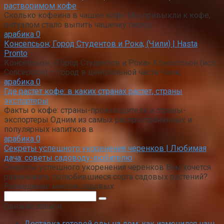
растворимом кофе
Сколько кофеина в чашке кофе Мы привыкли к кофе,
ритуалом стало выпить чашечку перед
арабика
0
Консепсьон; Город Студентов и Рока; (Чили) | Hasta
Pronto
Консепсьон: «Город Студентов и Рока» Консепсьон (исп.
Concepcion) — город в центральной части Чили,
арабика
0
Где растет кофе: в каких странах растет, страны
экспортеры
Факты о кофе: страны-производители и страны-
экспортеры Одним из самых распространенных и
популярных напитков в
арабика
0
Секреты успешного укоренения черенков | Любимая
дача: советы садоводу-любителю
Секреты успешного укоренения черенков Вам хочется
размножить полюбившиеся сорта садовых растений?
Разведение многих садовых
Поиск:
Свежие записи
Доставка готовой еды на дом: как изменился наш