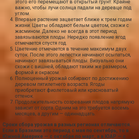
этого его перемещают в открытый грунт. Крайне
важно, чтобы лучи солнца падали на деревце под
углом.
Впервые растение зацветает ближе к трем годам
жизни. Цветы обладают белым цветом, схожи с
жасмином. Далеко не всегда в этот период
завязываются плоды. Нередко появление ягод
отмечается спустя год.
Цветение отмечается в течение максимум двух
суток. После этого лепестки начинают осыпаться,
начинают завязываться плоды. Визуально они
схожи с вишней, обладают таким же размером,
формой и окрасом.
Полноценный урожай собирают по достижению
деревом пятилетнего возраста. Ягоды
приобретают фиолетовый или красноватый
оттенок.
Продолжительность созревания плодов напрямую
зависит от сорта. Одним на это требуется восемь
месяцев, а другим — одиннадцать.
Сроки сбора урожая в разных регионах отличаются.
Если в Бразилии это период с мая по сентябрь, то в
Южной Америке — с октября по март, а в ЮАР — с