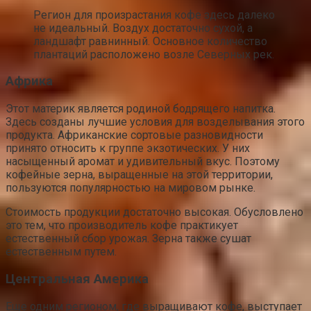
Регион для произрастания кофе здесь далеко
не идеальный. Воздух достаточно сухой, а
ландшафт равнинный. Основное количество
плантаций расположено возле Северных рек.
Африка
Этот материк является родиной бодрящего напитка.
Здесь созданы лучшие условия для возделывания этого
продукта. Африканские сортовые разновидности
принято относить к группе экзотических. У них
насыщенный аромат и удивительный вкус. Поэтому
кофейные зерна, выращенные на этой территории,
пользуются популярностью на мировом рынке.
Стоимость продукции достаточно высокая. Обусловлено
это тем, что производитель кофе практикует
естественный сбор урожая. Зерна также сушат
естественным путем.
Центральная Америка
Еще одним регионом, где выращивают кофе, выступает