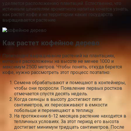
уделяется расположению плантаций. Естественно, что
истинным ценителям ароматного напитка хочется узнать,
как растет кофе и на территории каких государств
выращивается растение.
Как растет кофейное дерево
Производят выращивание растений на плантациях,
которые расположены на высоте не менее 1000 и
максимум 2500 метров. Чтобы понять, откуда берется
кофе, нужно рассмотреть этот процесс поэтапно:
Семена обрабатывают и помещают в контейнеры,
чтобы они проросли. Появление первых ростков
отмечается спустя десять недель.
Когда сеянцы в высоту достигают пяти
сантиметров, их пересаживают в емкости
побольше и перемещают в теплицу.
На протяжении 6-12 месяцев растение находится в
тепличных условиях. За этот период его высота
достигает минимум тридцать сантиметров. После