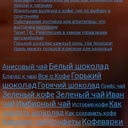
подход к питанию
Идеальная выпечка к кофе: гид по выбору и
сочетаниям
Собственная доставка или агрегаторы: что
выгоднее ресторану
Tenet T4L: Революция в умном управлении
автомобилем
Горький шоколад каждый день: где проходит
грань между пользой и риском для здоровья
Облако тегов
Белый шоколад
Анисовый чай
Горький
Все о Кофе
Блюдо к чаю
шоколад
Горячий шоколад
Грейс чай
Зеленый чай
Зеленый кофе
Иван
чай
Имбирный чай
Как
История кофе
сделать шоколад
Как сохранить кофе
Кофеварки
Каркаде чай
Конфеты