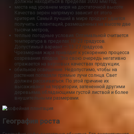
должны находиться в пределах 3000 мм/год;
места над уровнем моря на достаточной высоте.
Качество зерен напрямую зависит от этого
критерия. Самый лучший в мире продукт удается
получить с плантаций, размещенных на высоте две
тысячи метров;
теплые погодные условия. Оптимальной считается
температура в пределах 18-23 градусов.
Допустимый вариант — 13-27 градусов.
Чрезмерная жара приводит к ускорению процесса
созревания плодов. Это свою очередь негативно
отражается на вкусовых качествах продукции;
обильное освещение. Недопустимо, чтобы на
растения попадали прямые лучи солнца. Свет
должен рассеиваться. По этой причине их
высаживают на территории, затененной другими
деревьями, обладающими густой листвой и более
внушительными размерами.
География роста