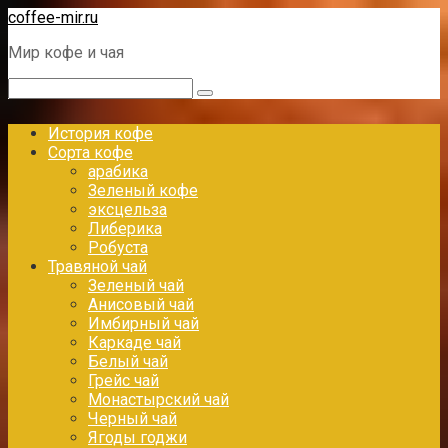
Перейти
coffee-mir.ru
к
Мир кофе и чая
контенту
Поиск:
История кофе
Сорта кофе
арабика
Зеленый кофе
эксцельза
Либерика
Робуста
Травяной чай
Зеленый чай
Анисовый чай
Имбирный чай
Каркаде чай
Белый чай
Грейс чай
Монастырский чай
Черный чай
Ягоды годжи