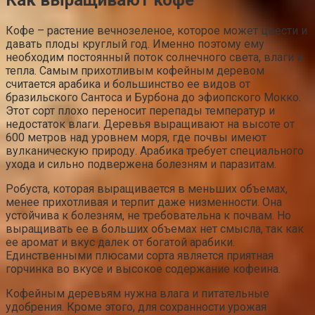
Как выращивают кофе
Кофе – растение вечнозеленое, которое может цвести и
давать плоды круглый год. Именно поэтому ему
необходим постоянный поток солнечного света, влаги и
тепла. Самым прихотливым кофейным деревом
считается арабика и большинство ее видов от
бразильского Сантоса и Бурбона до эфиопского Мокко.
Этот сорт плохо переносит перепады температур и
недостаток влаги. Деревья выращивают на высоте от
600 метров над уровнем моря, где почвы имеют
вулканическую природу. Арабика требует специального
ухода и сильно подвержена болезням и паразитам.
Робуста, которая выращивается в меньших объемах,
менее прихотливая и терпит даже низменности. Она
устойчива к болезням, не требовательна к почвам. Но
выращивать ее в больших объемах нет смысла, так как
ее аромат и вкус далек от богатой арабики.
Единственными плюсами сорта является приятная
горчинка во вкусе и высокое содержание кофеина.
Кофейным деревьям нужна влага и питательные
удобрения. Кроме этого, для сохранности урожая