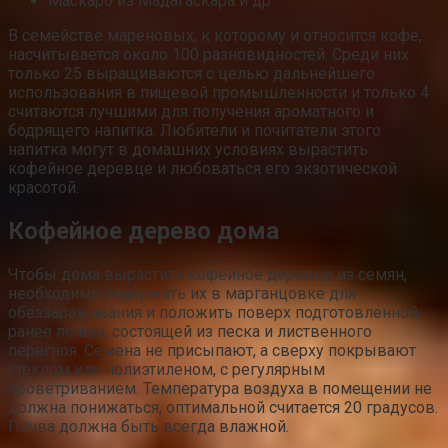
Маскаро из Мадагаскара и др.
В семействе мареновых, к которому и относится кофе,
насчитывается около 100 разновидностей. Среди них
только 25 выращиваются с целью дальнейшего
использования в пищевой промышленности и только 4
считаются лучшими для получения ароматного и
бодрящего напитка. Любители и почитатели этого
напитка могут в домашних условиях вырастить
кофейное деревце и любоваться его экзотической
красотой.
Кофейное дерево дома
Чтобы дома вырастить кофейное деревце из семян,
необходимо подержать их в марганцовке для
обеззараживания и положить поверх подготовленной
ранее почвы, состоящей из песка и лиственного
перегноя. Семена не присыпают, а сверху покрывают
стеклом или полиэтиленом, с регулярным
проветриванием. Температура воздуха в помещении не
должна понижаться, оптимальной считается 20 градусов.
Почва должна быть всегда влажной.