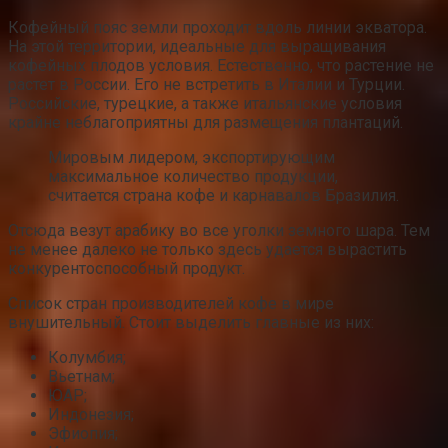
Кофейный пояс земли проходит вдоль линии экватора.
На этой территории, идеальные для выращивания
кофейных плодов условия. Естественно, что растение не
растет в России. Его не встретить в Италии и Турции.
Российские, турецкие, а также итальянские условия
крайне неблагоприятны для размещения плантаций.
Мировым лидером, экспортирующим
максимальное количество продукции,
считается страна кофе и карнавалов Бразилия.
Отсюда везут арабику во все уголки земного шара. Тем
не менее далеко не только здесь удается вырастить
конкурентоспособный продукт.
Список стран производителей кофе в мире
внушительный. Стоит выделить главные из них:
Колумбия;
Вьетнам;
ЮАР;
Индонезия;
Эфиопия;