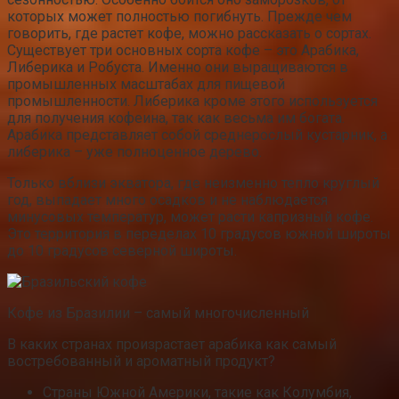
которых может полностью погибнуть. Прежде чем
говорить, где растет кофе, можно рассказать о сортах.
Существует три основных сорта кофе – это Арабика,
Либерика и Робуста. Именно они выращиваются в
промышленных масштабах для пищевой
промышленности. Либерика кроме этого используется
для получения кофеина, так как весьма им богата.
Арабика представляет собой среднерослый кустарник, а
либерика – уже полноценное дерево.
Только вблизи экватора, где неизменно тепло круглый
год, выпадает много осадков и не наблюдается
минусовых температур, может расти капризный кофе.
Это территория в переделах 10 градусов южной широты
до 10 градусов северной широты.
Кофе из Бразилии – самый многочисленный
В каких странах произрастает арабика как самый
востребованный и ароматный продукт?
Страны Южной Америки, такие как Колумбия,