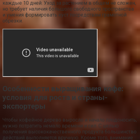
каждые 10 дней. Уход за растением в общем не сложен,
но требует наличия большого свободного пространства
и умения формировать куст посредствам грамотной
обрезки.
Особенности выращивания кофе:
условия для роста и страны-
экспортеры
Чтобы кофейное дерево выросло и начало плодоносить,
нужно потратить немало времени и сил. С целью
получения высококачественного продукта большинство
действий выполняется вручную. Кроме того, внимание