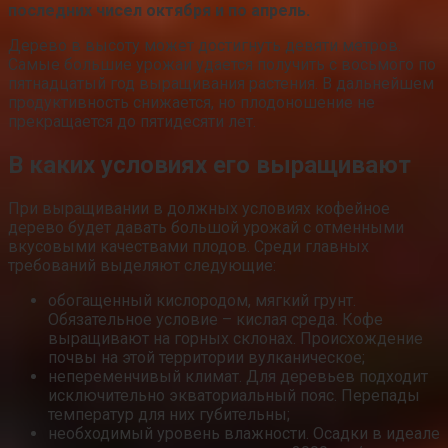
последних чисел октября и по апрель.
Дерево в высоту может достигнуть девяти метров.
Самые большие урожаи удается получить с восьмого по
пятнадцатый год выращивания растения. В дальнейшем
продуктивность снижается, но плодоношение не
прекращается до пятидесяти лет.
В каких условиях его выращивают
При выращивании в должных условиях кофейное
дерево будет давать большой урожай с отменными
вкусовыми качествами плодов. Среди главных
требований выделяют следующие:
обогащенный кислородом, мягкий грунт.
Обязательное условие – кислая среда. Кофе
выращивают на горных склонах. Происхождение
почвы на этой территории вулканическое;
непеременчивый климат. Для деревьев подходит
исключительно экваториальный пояс. Перепады
температур для них губительны;
необходимый уровень влажности. Осадки в идеале