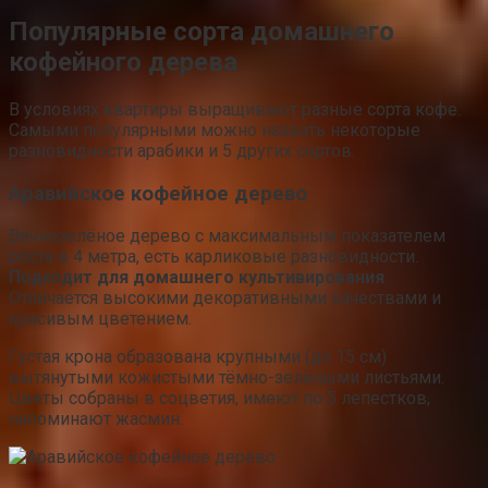
Популярные сорта домашнего
кофейного дерева
В условиях квартиры выращивают разные сорта кофе.
Самыми популярными можно назвать некоторые
разновидности арабики и 5 других сортов.
Аравийское кофейное дерево
Вечнозелёное дерево с максимальным показателем
роста в 4 метра, есть карликовые разновидности.
Подходит для домашнего культивирования
.
Отличается высокими декоративными качествами и
красивым цветением.
Густая крона образована крупными (до 15 см)
вытянутыми кожистыми тёмно-зелёными листьями.
Цветы собраны в соцветия, имеют по 5 лепестков,
напоминают жасмин.