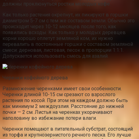
должны проклюнуться ростки молодых кофе.
Как только растения окрепнут, их пикируют в горшки
диаметром 5-7 см с тем же составом земли. Обычно это
происходит через 10-12 месяцев после того, как
появились всходы. Как только у молодых деревцев
корни хорошо оплетут земляной ком, их нужно
перевалить в постоянные горшки с составом земляной
смеси: дерновая, листовая, песок в пропорции 1:1:1.
Допускается использовать смесь для азалий.
Черенки кофейного дерева
Размножение черенками имеет свои особенности.
Черенки длиной 10-15 см срезают со взрослого
растения по косой. При этом на каждом должно быть
как минимум 2 междоузлия. Расстояние до нижней
почки — 2 см. Листья на черенках укорачивают
наполовину во избежание потери влаги.
Черенки помещают в питательный субстрат, состоящий
из торфа и крупнозернистого речного песка. Его лучше