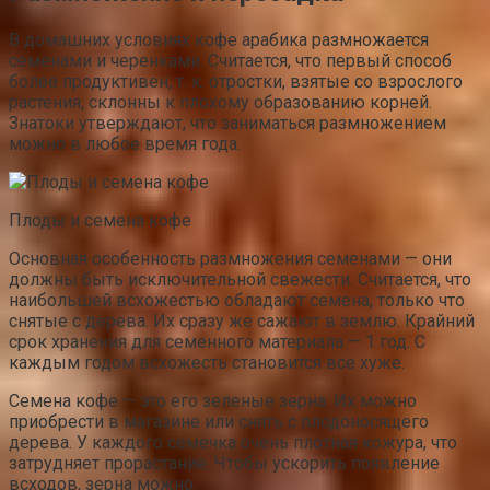
В домашних условиях кофе арабика размножается
семенами и черенками. Считается, что первый способ
более продуктивен, т. к. отростки, взятые со взрослого
растения, склонны к плохому образованию корней.
Знатоки утверждают, что заниматься размножением
можно в любое время года.
Плоды и семена кофе
Основная особенность размножения семенами — они
должны быть исключительной свежести. Считается, что
наибольшей всхожестью обладают семена, только что
снятые с дерева. Их сразу же сажают в землю. Крайний
срок хранения для семенного материала — 1 год. С
каждым годом всхожесть становится все хуже.
Семена кофе — это его зеленые зерна. Их можно
приобрести в магазине или снять с плодоносящего
дерева. У каждого семечка очень плотная кожура, что
затрудняет прорастание. Чтобы ускорить появление
всходов, зерна можно: