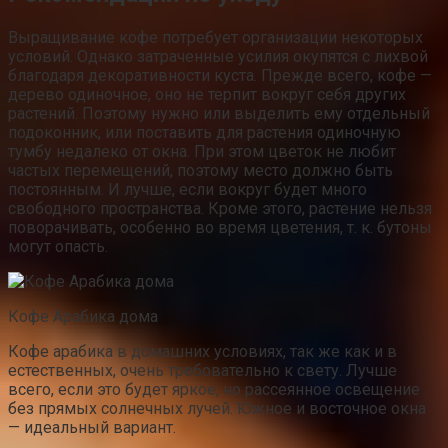
Выращивание кофе потребует организации некоторых
условий. Однако затраченные усилия окупятся с лихвой
благодаря декоративности куста. Прежде всего, кофе —
дерево одиночное, оно не терпит вокруг себя других
растений. Поэтому нужно или выделить ему отдельный
подоконник, или поставить для растения одиночную
тумбу недалеко от окна. При этом цветок не любит
частых перемещений, поэтому место должно быть
постоянным. И лучше, если вокруг будет много
свободного пространства. Кроме этого, растение нельзя
поворачивать, особенно во время цветения, т. к. бутоны
могут опасть.
Кофе Арабика дома
Кофе арабика в домашних условиях, так же как и в
естественных, очень требовательно к свету. Лучше
всего, если это будет яркое, но рассеянное освещение
без прямых солнечных лучей. Южное и восточное окна
— идеальный вариант.