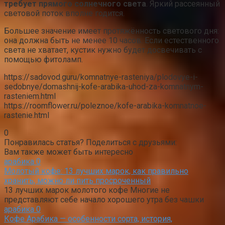
требует прямого солнечного света
. Яркий рассеянный
световой поток вполне годится.
Большее значение имеет протяжённость светового дня:
она должна быть не менее 10 часов. Если естественного
света не хватает, кустик нужно будет досвечивать с
помощью фитоламп.
https://sadovod.guru/komnatnye-rasteniya/plodovye-i-
sedobnye/domashnij-kofe-arabika-uhod-za-komnatnym-
rasteniem.html
https://roomflower.ru/poleznoe/kofe-arabika-komnatnoe-
rastenie.html
0
Понравилась статья? Поделиться с друзьями:
Вам также может быть интересно
арабика
0
Молотый кофе: 13 лучших марок, как правильно
хранить, можно ли пить просроченный
13 лучших марок молотого кофе Многие не
представляют себе начало хорошего утра без чашки
арабика
0
Кофе Арабика — особенности сорта, история,