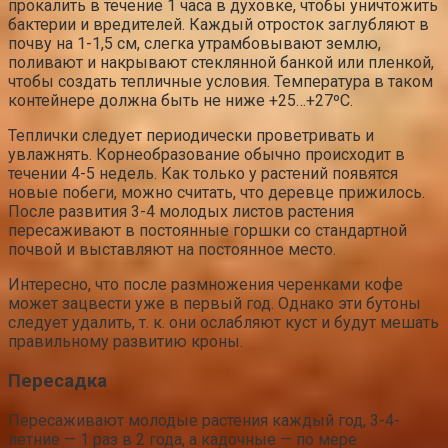
прокалить в течение 1 часа в духовке, чтобы уничтожить
бактерии и вредителей. Каждый отросток заглубляют в
почву на 1-1,5 см, слегка утрамбовывают землю,
поливают и накрывают стеклянной банкой или пленкой,
чтобы создать тепличные условия. Температура в таком
контейнере должна быть не ниже +25…+27ºC.
Теплички следует периодически проветривать и
увлажнять. Корнеобразование обычно происходит в
течении 4-5 недель. Как только у растений появятся
новые побеги, можно считать, что деревце прижилось.
После развития 3-4 молодых листов растения
пересаживают в постоянные горшки со стандартной
почвой и выставляют на постоянное место.
Интересно, что после размножения черенками кофе
может зацвести уже в первый год. Однако эти бутоны
следует удалить, т. к. они ослабляют куст и будут мешать
правильному развитию кроны.
Пересадка
Пересаживают молодые растения каждый год, 3-4-
летние — 1 раз в 2 года, а кадочные — по мере