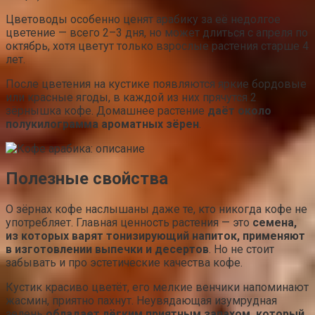
Цветоводы особенно ценят арабику за её недолгое
цветение — всего 2–3 дня, но может длиться с апреля по
октябрь, хотя цветут только взрослые растения старше 4
лет.
После цветения на кустике появляются яркие бордовые
или красные ягоды, в каждой из них прячутся 2
зёрнышка кофе. Домашнее растение
даёт около
полукилограмма ароматных зёрен
.
Полезные свойства
О зёрнах кофе наслышаны даже те, кто никогда кофе не
употребляет. Главная ценность растения — это
семена,
из которых варят тонизирующий напиток, применяют
в изготовлении выпечки и десертов
. Но не стоит
забывать и про эстетические качества кофе.
Кустик красиво цветёт, его мелкие венчики напоминают
жасмин, приятно пахнут. Неувядающая изумрудная
зелень
обладает лёгким приятным запахом, который