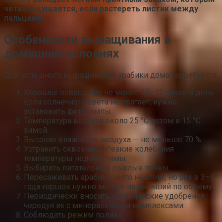
чётко ощущается, если растереть листик между
пальцами
.
Особенности выращивания в
домашних условиях
Для успешного выращивания арабики дома потребуется:
Хорошее освещение не менее 10–12 часов в день.
Если солнечного света не хватает, нужно
установить фитолампы.
Температура воздуха около 25 °С летом и 15 °С
зимой.
Высокая влажность воздуха — не меньше 70 %.
Устранить сквозняки. Резкие колебания
температуры недопустимы.
Выбирать питательные рыхлые почвы.
Пересаживать арабику часто не стоит, но раз в 3–4
года горшок нужно менять на больший по объёму.
Периодически вносить органические удобрения,
чередуя их с минеральными комплексами.
Соблюдать режим полива.