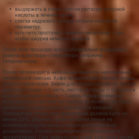
выдержать в очень слабом растворе уксусной
кислоты в течение суток;
слегка надрезать кожуру острым ножом по
периметру;
чуть-чуть простучать семечко молотком — так,
чтобы шкурка немного лопнула.
После этих процедур нужно обязательно выдержать
семена в растворе-стимуляторе, например
Гетероауксине.
Посев производят в небольшие емкости, наполненные
питательной смесью. Кофе предпочитает кислые почвы,
богатые перегноем. Земля для посева состоит из легкой
дерновой почвы — 1 часть, листовой почвы — 0,5 части и
крупного речного песка — 1 часть. Каждое семечко
погружается в субстрат на глубину не более 2 см. Грунт
увлажняют и накрывают стеклом или пленкой.
Температура почвы для прорастания должна быть не
менее 20ºC. Держать такие теплички лучше на
солнечной стороне окна, а зимой дополнительно
досвечивать. Посевы периодически увлажняют и
проветривают. При правильном уходе уже через месяц