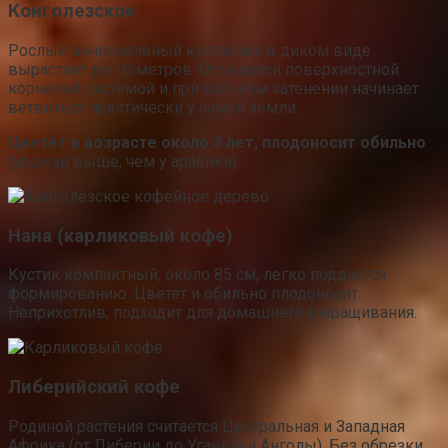
Конголезское
Рослый вечнозелёный кустарник в диком виде
вырастает до 10 метров. Отличается поверхностной
корневой системой и при сильном затенении начинает
ветвиться практически у самой земли.
Цветёт в возрасте около 3 лет, плодоносит обильно
(урожай выше, чем у арабики).
Нана (карликовый кофе)
Кустик компактный, около 85 см, легко поддаётся
формированию. Цветёт и обильно плодоносит.
Неприхотлив, подходит для домашнего выращивания.
Либерийский кофе
Родиной растения считается Центральная и Западная
Африка (от Либерии до Уганды и Анголы). Без обрезки