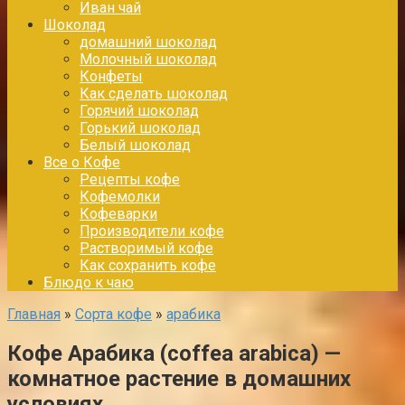
Иван чай
Шоколад
домашний шоколад
Молочный шоколад
Конфеты
Как сделать шоколад
Горячий шоколад
Горький шоколад
Белый шоколад
Все о Кофе
Рецепты кофе
Кофемолки
Кофеварки
Производители кофе
Растворимый кофе
Как сохранить кофе
Блюдо к чаю
Главная
»
Сорта кофе
»
арабика
Кофе Арабика (coffea arabica) —
комнатное растение в домашних
условиях