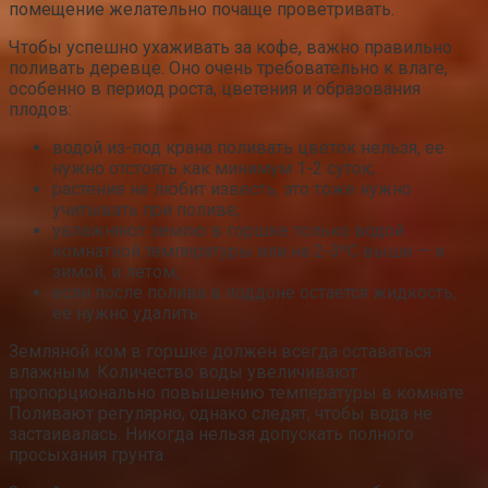
помещение желательно почаще проветривать.
Чтобы успешно ухаживать за кофе, важно правильно
поливать деревце. Оно очень требовательно к влаге,
особенно в период роста, цветения и образования
плодов:
водой из-под крана поливать цветок нельзя, ее
нужно отстоять как минимум 1-2 суток;
растение не любит известь, это тоже нужно
учитывать при поливе;
увлажняют землю в горшке только водой
комнатной температуры или на 2-3ºC выше — и
зимой, и летом;
если после полива в поддоне остается жидкость,
ее нужно удалить.
Земляной ком в горшке должен всегда оставаться
влажным. Количество воды увеличивают
пропорционально повышению температуры в комнате.
Поливают регулярно, однако следят, чтобы вода не
застаивалась. Никогда нельзя допускать полного
просыхания грунта.