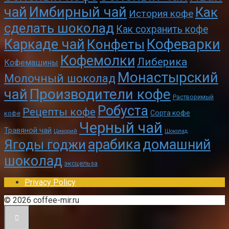
чай
Имбирный чай
Как
История кофе
сделать шоколад
Как сохранить кофе
Кофеварки
Каркаде чай
Конфеты
Кофемолки
Либерика
Кофемашины
Монастырский
Молочный шоколад
чай
Производители кофе
Растворимый
Робуста
Рецепты кофе
Сорта кофе
кофе
Черный чай
Травяной чай
Цикорий
Шоколад
арабика
домашний
Ягоды годжи
шоколад
эксцельза
Privacy Policy
© 2026 coffee-mir.ru