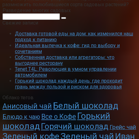
размножить полюбившиеся сорта садовых растений?
Разведение многих садовых
Поиск:
Свежие записи
Доставка готовой еды на дом: как изменился наш
подход к питанию
Идеальная выпечка к кофе: гид по выбору и
сочетаниям
Собственная доставка или агрегаторы: что
выгоднее ресторану
Tenet T4L: Революция в умном управлении
автомобилем
Горький шоколад каждый день: где проходит
грань между пользой и риском для здоровья
Облако тегов
Белый шоколад
Анисовый чай
Горький
Все о Кофе
Блюдо к чаю
шоколад
Горячий шоколад
Грейс чай
Зеленый чай
Зеленый кофе
Иван