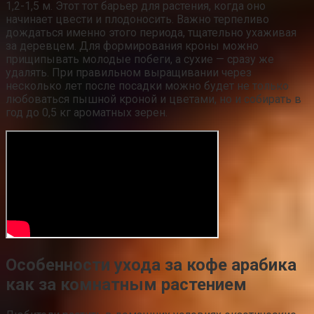
1,2-1,5 м. Этот тот барьер для растения, когда оно
начинает цвести и плодоносить. Важно терпеливо
дождаться именно этого периода, тщательно ухаживая
за деревцем. Для формирования кроны можно
прищипывать молодые побеги, а сухие — сразу же
удалять. При правильном выращивании через
несколько лет после посадки можно будет не только
любоваться пышной кроной и цветами, но и собирать в
год до 0,5 кг ароматных зерен.
Особенности ухода за кофе арабика
как за комнатным растением