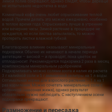
Зимой полив сокращают, однако следят, чтобы деревце
не испытывало недостатка в воде.
Комнатный кофе очень любит опрыскивание теплой
водой. Причем делать это можно ежедневно, особенно
в теплое время года. Опрыскивать лучше в утренние
или вечерние часы. Зимой растение в процедуре не
нуждается, но если листва запылилась, то можно
протереть листки влажной губкой.
Благотворное влияние оказывают минеральные
подкормки. Обычно их начинают в начале периода
вегетации — весной — и проводят, пока цветок не
отплодоносит. Рекомендуется подкормка 2 раза в месяц
комплексным минеральным удобрением.
Подкармливать можно солями азота и калия из расчета
3 г калийной соли и 5 г аммиачной селитры на 1 л воды.
Оптимальная норма для взрослого растения — 1 л на 1
раз кормления. Можно сочетать минеральные соли с
органикой (навозная жижа), однако результат
обязательно нужно наблюдать. С наступлением осени
подкормки прекращают.
Размножение и пересадка