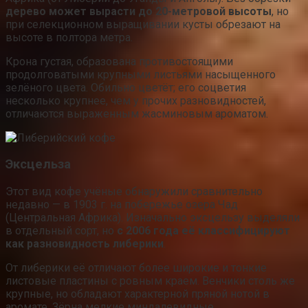
дерево может вырасти до 20-метровой высоты
, но
при селекционном выращивании кусты обрезают на
высоте в полтора метра.
Крона густая, образована противостоящими
продолговатыми крупными листьями насыщенного
зелёного цвета. Обильно цветёт; его соцветия
несколько крупнее, чем у прочих разновидностей,
отличаются выраженным жасминовым ароматом.
Эксцельза
Этот вид кофе учёные обнаружили сравнительно
недавно — в 1903 г. на побережье озера Чад
(Центральная Африка). Изначально эксцельзу выделяли
в отдельный сорт, но
с 2006 года её классифицируют
как разновидность либерики
.
От либерики её отличают более широкие и тонкие
листовые пластины с ровным краем. Венчики столь же
крупные, но обладают характерной пряной нотой в
аромате. Зёрна мелкие миндалевидные.