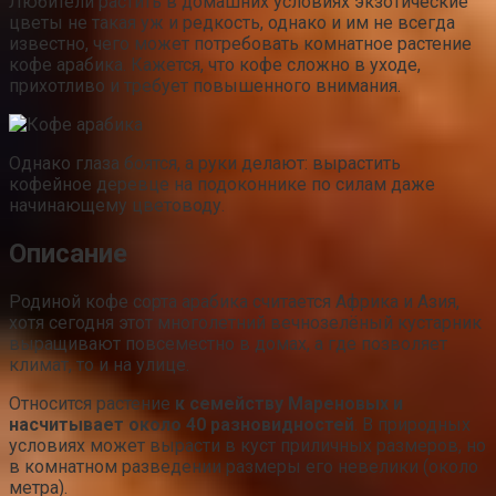
Любители растить в домашних условиях экзотические
цветы не такая уж и редкость, однако и им не всегда
известно, чего может потребовать комнатное растение
кофе арабика. Кажется, что кофе сложно в уходе,
прихотливо и требует повышенного внимания.
Однако глаза боятся, а руки делают: вырастить
кофейное деревце на подоконнике по силам даже
начинающему цветоводу.
Описание
Родиной кофе сорта арабика считается Африка и Азия,
хотя сегодня этот многолетний вечнозелёный кустарник
выращивают повсеместно в домах, а где позволяет
климат, то и на улице.
Относится растение
к семейству Мареновых и
насчитывает около 40 разновидностей
. В природных
условиях может вырасти в куст приличных размеров, но
в комнатном разведении размеры его невелики (около
метра).