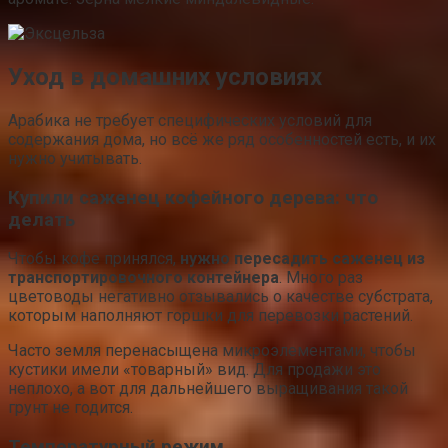
Уход в домашних условиях
Арабика не требует специфических условий для
содержания дома, но всё же ряд особенностей есть, и их
нужно учитывать.
Купили саженец кофейного дерева: что
делать
Чтобы кофе принялся,
нужно пересадить саженец из
транспортировочного контейнера
. Много раз
цветоводы негативно отзывались о качестве субстрата,
которым наполняют горшки для перевозки растений.
Часто земля перенасыщена микроэлементами, чтобы
кустики имели «товарный» вид. Для продажи это
неплохо, а вот для дальнейшего выращивания такой
грунт не годится.
Температурный режим