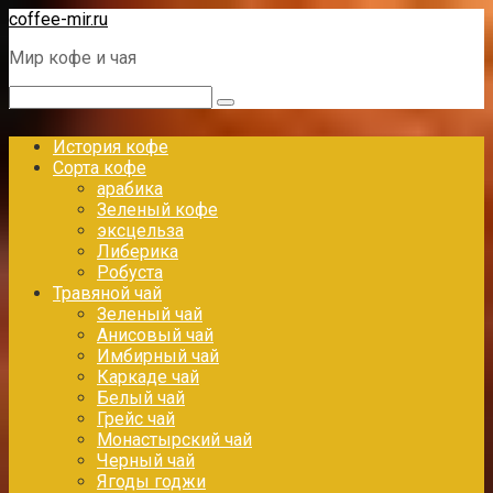
Перейти
coffee-mir.ru
к
Мир кофе и чая
контенту
Поиск:
История кофе
Сорта кофе
арабика
Зеленый кофе
эксцельза
Либерика
Робуста
Травяной чай
Зеленый чай
Анисовый чай
Имбирный чай
Каркаде чай
Белый чай
Грейс чай
Монастырский чай
Черный чай
Ягоды годжи