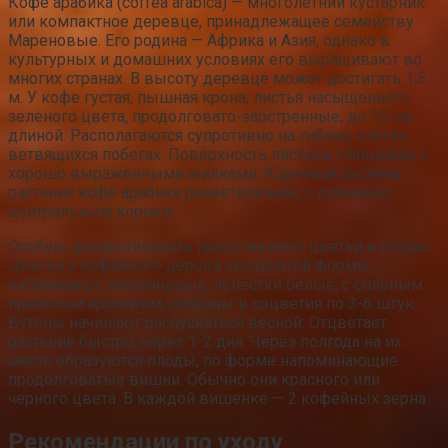
Кофе арабика (coffea arabica) — многолетний кустарник
или компактное деревце, принадлежащее семейству
Мареновые. Его родина — Африка и Азия, однако в
культурных и домашних условиях его выращивают во
многих странах. В высоту деревце может достигать 1,5
м. У кофе густая, пышная крона, листья насыщенного
зеленого цвета, продолговато-заостренные, до 15 см
длиной. Располагаются супротивно на гибких, слегка
ветвящихся побегах. Поверхность листьев глянцевая, с
хорошо выраженными жилками. Корневая система
растения кофе арабика разветвленная, с длинным
центральным корнем.
Особую декоративность представляют цветки и плоды.
Цветки у кофейного дерева звездчатой формы,
напоминают жасминовые, лепестки белые, с сильным
приятным ароматом, собраны в соцветия по 3-6 штук.
Бутоны начинают распускаться весной. Отцветает
растение быстро, через 1-2 дня. Через полгода на их
месте образуются плоды, по форме напоминающие
продолговатые вишни. Обычно они красного или
черного цвета. В каждой вишенке — 2 кофейных зерна.
Рекомендации по уходу