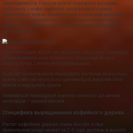
необходимости. Горшки нужно подбирать высокие,
поскольку у кофе глубокий центральный корень.
Обязательно нужно позаботиться о хорошем дренаже —
насыпать на дно емкости слой керамзита или битого
кирпича. В стандартный состав субстрата добавляют 1
часть перегноя.
При пересадке лучше не нарушать корневую структуру,
а переваливать ком полностью, подсыпая сбоку и
сверху почву, слегка ее утрамбовывая.
Если нет возможности пересадить растение полностью,
нужно снять на несколько сантиметров верхний слой
земли и подсыпать грунта.
Заниматься пересадкой знатоки советуют до начала
вегетации — ранней весной.
Специфика выращивания кофейного дерева
Растет кофейное дерево очень быстро и при
правильном уходе может за 2-3 года достичь в высоту