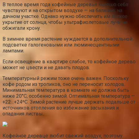
В теплое время года кофейные деревья хорошо себя
чувствуют и на открытом воздухе — на балконе, на
дачном участке. Однако нужно обеспечить им легкое
укрытие от солнца, чтобы ультрафиолетовые лучи не
обжигали крону.
В зимнее время растение нуждается в дополнительной
подсветке галогеновыми или люминесцентными
лампами.
Если освещение в квартире слабое, то кофейное дерево
может не цвести и не давать плодов.
Температурный режим тоже очень важен. Поскольку
кофе родом из тропиков, оно не переносит холодов.
Минимальная температура в комнате не должна быть
ниже 20°C, особенно зимой. Оптимальная температура —
+22…+24ºC. Зимой растение лучше держать подальше от
источников отопления во избежание засыхания и
опадания листвы.
Кофейное деревце любит свежий воздух, поэтому