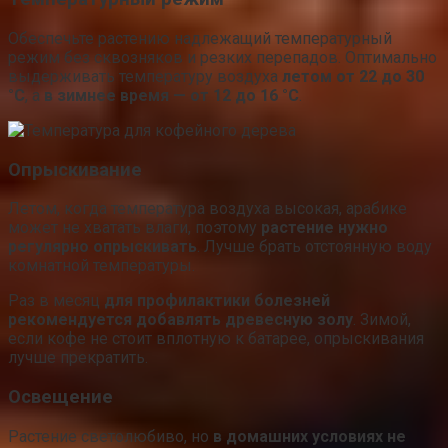
Обеспечьте растению надлежащий температурный
режим без сквозняков и резких перепадов. Оптимально
выдерживать температуру воздуха
летом от 22 до 30
°С
, а
в зимнее время — от 12 до 16 °С
.
Опрыскивание
Летом, когда температура воздуха высокая, арабике
может не хватать влаги, поэтому
растение нужно
регулярно опрыскивать
. Лучше брать отстоянную воду
комнатной температуры.
Раз в месяц
для профилактики болезней
рекомендуется добавлять древесную золу
. Зимой,
если кофе не стоит вплотную к батарее, опрыскивания
лучше прекратить.
Освещение
Растение светолюбиво, но
в домашних условиях не