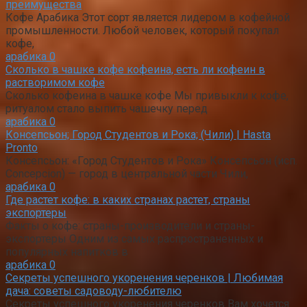
преимущества
Кофе Арабика Этот сорт является лидером в кофейной
промышленности. Любой человек, который покупал
кофе,
арабика
0
Сколько в чашке кофе кофеина, есть ли кофеин в
растворимом кофе
Сколько кофеина в чашке кофе Мы привыкли к кофе,
ритуалом стало выпить чашечку перед
арабика
0
Консепсьон; Город Студентов и Рока; (Чили) | Hasta
Pronto
Консепсьон: «Город Студентов и Рока» Консепсьон (исп.
Concepcion) — город в центральной части Чили,
арабика
0
Где растет кофе: в каких странах растет, страны
экспортеры
Факты о кофе: страны-производители и страны-
экспортеры Одним из самых распространенных и
популярных напитков в
арабика
0
Секреты успешного укоренения черенков | Любимая
дача: советы садоводу-любителю
Секреты успешного укоренения черенков Вам хочется