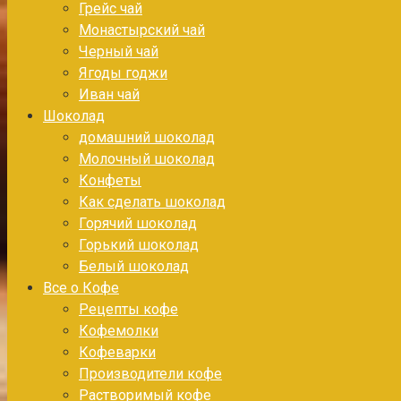
Грейс чай
Монастырский чай
Черный чай
Ягоды годжи
Иван чай
Шоколад
домашний шоколад
Молочный шоколад
Конфеты
Как сделать шоколад
Горячий шоколад
Горький шоколад
Белый шоколад
Все о Кофе
Рецепты кофе
Кофемолки
Кофеварки
Производители кофе
Растворимый кофе