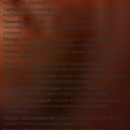
кокосовая стружка
Тарталетка «Светофор»
тарталетка + лимон +
клубничное мороженое + мята + кокосовая стружка
Чизкейк «Контраст»
чизкейк + сливки + тертый
шоколад + шоколадное мороженое + кокосовая
стружка
Пончик «Чудный»
пончик + корица + карамельный
сироп + лесной орех + кокосовая стружка
Пончик «Донателло»
пончик + лимон + лесной орех +
мед + зефирки
Пончик «Четыре сиропа»
шоколадный сироп +
карамельный сироп + ванильный сироп + мед
Пончик «Карамельный»
пончик + карамельный сироп +
лесной орех + мед + кокосовая стружка
Чизкейк «Лесные ягоды»
чизкейк + лимон +
виноградный сок + лесной орех + лесные ягоды
Пудинг «Новогодний»
пудинг + пломбир мороженое +
сливки + клубничное мороженое + шоколадное
мороженое
Пудинг «Шоколадный»
пудинг + шоколадный сироп +
лимон + тертый шоколад + лесной орех