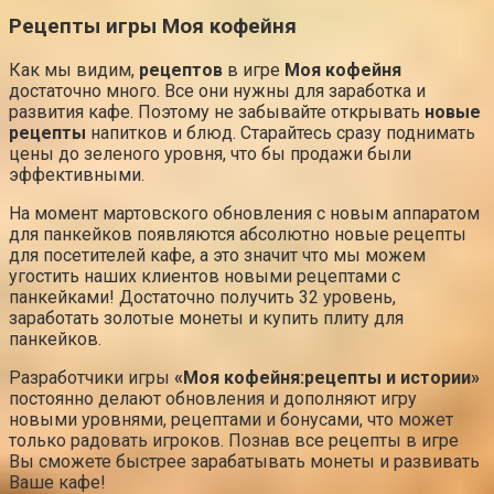
Рецепты игры Моя кофейня
Как мы видим,
рецептов
в игре
Моя кофейня
достаточно много. Все они нужны для заработка и
развития кафе. Поэтому не забывайте открывать
новые
рецепты
напитков и блюд. Старайтесь сразу поднимать
цены до зеленого уровня, что бы продажи были
эффективными.
На момент мартовского обновления с новым аппаратом
для панкейков появляются абсолютно новые рецепты
для посетителей кафе, а это значит что мы можем
угостить наших клиентов новыми рецептами с
панкейками! Достаточно получить 32 уровень,
заработать золотые монеты и купить плиту для
панкейков.
Разработчики игры
«Моя кофейня:рецепты и истории»
постоянно делают обновления и дополняют игру
новыми уровнями, рецептами и бонусами, что может
только радовать игроков. Познав все рецепты в игре
Вы сможете быстрее зарабатывать монеты и развивать
Ваше кафе!