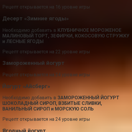
Рецепт открывается на 16 уровне игры
Десерт «Зимние ягоды»
Необходимо добавить в
КЛУБНИЧНОЕ МОРОЖЕНОЕ
МАЛИНОВЫЙ ТОРТ, ЗЕФИРКИ, КОКОСОВУЮ СТРУЖКУ
и ЛЕСНЫЕ ЯГОДЫ
Рецепт открывается на 22 уровне игры
Замороженный йогурт
Рецепт открывается на 24 уровне игры
Йогурт «Айсберг»
Необходимо добавить в
ЗАМОРОЖЕННЫЙ ЙОГУРТ
ШОКОЛАДНЫЙ СИРОП, ВЗБИТЫЕ СЛИВКИ,
ВАНИЛЬНЫЙ СИРОП и МОРСКУЮ СОЛЬ
Рецепт открывается на 24 уровне игры
Ягодный йогурт