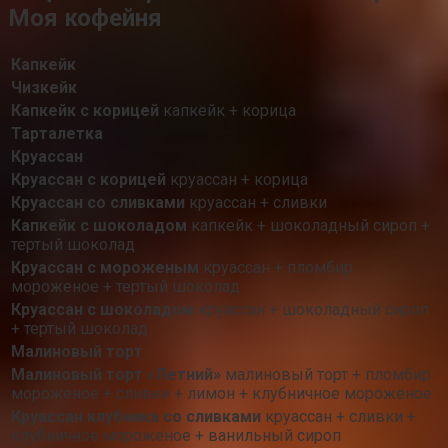
Моя кофейня
Капкейк
Чизкейк
Капкейк с корицей
капкейк + корица
Тарталетка
Круассан
Круассан с корицей
круассан + корица
Круассан со сливками
круассан + сливки
Капкейк с шоколадом
капкейк + шоколадный сироп +
тертый шоколад
Круассан с мороженым
круассан + пломбир
мороженое + тертый шоколад
Круассан с шоколадом
круассан + шоколадный сироп
+ тертый шоколад
Малиновый торт
Малиновый торт «Летний»
малиновый торт + пломбир
мороженое + сливки + лимон + клубничное мороженое
Круассан клубника со сливками
круассан + сливки +
клубничное мороженое + ванильный сироп