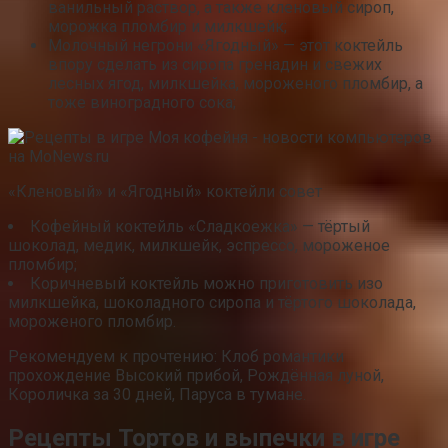
ванильный раствор, а также кленовый сироп,
морожка пломбир и милкшейк;
Молочный негрони «Ягодный» — этот коктейль
впору сделать из сиропа гренадин и свежих
лесных ягод, милкшейка, мороженого пломбир, а
тоже виноградного сока;
«Кленовый» и «Ягодный» коктейли совет
Кофейный коктейль «Сладкоежка» — тёртый
шоколад, медик, милкшейк, эспрессо, мороженое
пломбир;
Коричневый коктейль можно приготовить изо
милкшейка, шоколадного сиропа и тёртого шоколада,
мороженого пломбир.
Рекомендуем к прочтению: Клоб романтики
прохождение Высокий прибой, Рождённая луной,
Короличка за 30 дней, Паруса в тумане.
Рецепты Тортов и выпечки в игре