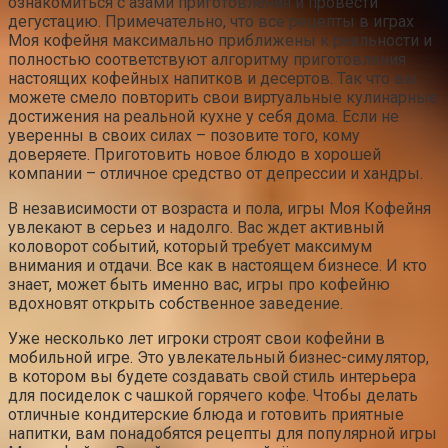
ознакомиться с азами приготовления и провести
дегустацию. Примечательно, что все рецепты в играх
Моя кофейня максимально приближены к реальности и
полностью соответствуют алгоритму приготовления
настоящих кофейных напитков и десертов. Так что вы
можете смело повторить свои виртуальные кулинарные
достижения на реальной кухне у себя дома. Если не
уверенны в своих силах – позовите того, кому
доверяете. Приготовить новое блюдо в хорошей
компании – отличное средство от депрессии и хандры.
В независимости от возраста и пола, игры Моя Кофейня
увлекают в серьез и надолго. Вас ждет активный
коловорот событий, который требует максимум
внимания и отдачи. Все как в настоящем бизнесе. И кто
знает, может быть именно вас, игры про кофейню
вдохновят открыть собственное заведение.
Уже несколько лет игроки строят свои кофейни в
мобильной игре. Это увлекательный бизнес-симулятор,
в котором вы будете создавать свой стиль интерьера
для посиделок с чашкой горячего кофе. Чтобы делать
отличные кондитерские блюда и готовить приятные
напитки, вам понадобятся рецепты для популярной игры