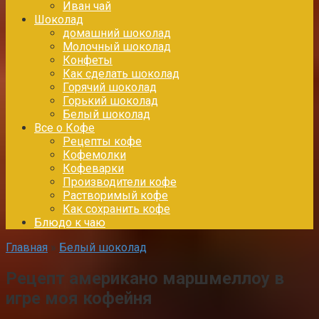
Иван чай
Шоколад
домашний шоколад
Молочный шоколад
Конфеты
Как сделать шоколад
Горячий шоколад
Горький шоколад
Белый шоколад
Все о Кофе
Рецепты кофе
Кофемолки
Кофеварки
Производители кофе
Растворимый кофе
Как сохранить кофе
Блюдо к чаю
Главная
»
Белый шоколад
Рецепт американо маршмеллоу в
игре моя кофейня