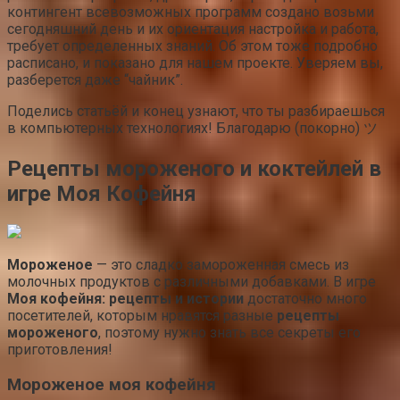
контингент всевозможных программ создано возьми
сегодняшний день и их ориентация настройка и работа,
требует определенных знаний. Об этом тоже подробно
расписано, и показано для нашем проекте. Уверяем вы,
разберется даже “чайник”.
Поделись статьёй и конец узнают, что ты разбираешься
в компьютерных технологиях! Благодарю (покорно) ツ
Рецепты мороженого и коктейлей в
игре Моя Кофейня
Мороженое
— это сладко замороженная смесь из
молочных продуктов с различными добавками. В игре
Моя кофейня: рецепты и истории
достаточно много
посетителей, которым нравятся разные
рецепты
мороженого
, поэтому нужно знать все секреты его
приготовления!
Мороженое моя кофейня