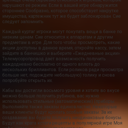
нарушают её режим. Если в вашей игре обнаружится
стороннее Сообразно, которое способствует накрутке
имущества, картежник тут же будет заблокирован. Сие
следует запомнить.
Каждый куртаг игроки могут покупать вещи в банке по
низким ценам. Сие относится к аппаратам и другим
предметам в игре. Для того чтобы просмотреть, какие
акции доступны в данное время, откройте кассу, затем
зайдите в банчишко и выберите «Ежедневные акции».
Телемусоропровод даёт возможность получить
каждодневно бесплатно от одного вплоть до
нескольких бриллиантов. Если роликов ради просмотра
больше нет, подождите небольшую) толику и снова
попробуйте открыть их.
Кабы вы достигли восьмого уровня и хотите во вкусе
можно больше получить рубинов, вас нужно
использовать стильные (автоматические) (приборы.
Выполняйте также заказы единовластно. Некоторые
ваши клиенты будут кропать особые заказы. За их
создавание вы будете получать неодинаковые бонусы.
Будут как крата кстати рецепты в популярной игре Моя