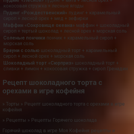
Пудинг «Лесной»
пудинг + мята + лесной орех +
кокосовая стружка + лесные ягоды
Пудинг «Рождественский»
пудинг + карамельный
сироп + лесной орех + мед + зефирки
Маффин «Сокровище океана»
маффин + шоколадный
сироп + тертый шоколад + лесной орех + морская соль
Соленые пончики
пончик + карамельный сироп +
морская соль
Брауни с солью
шоколадный торт + карамельный
сироп + лесной орех + морская соль
Шоколадный торт «Сюрприз»
шоколадный торт +
сливки + лимон + кокосовая стружка + сироп Гренадин
Рецепт шоколадного торта с
орехами в игре кофейня
» Торты » Рецепт шоколадного торта с орехами в игре
кофейня
» Рецепты » Рецепты Горячего шоколада
Горячий шоколад в игре Моя Кофейня: рецепты и