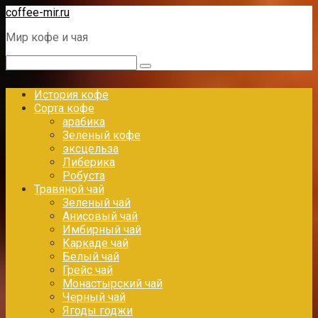
Перейти
coffee-mir.ru
к
Мир кофе и чая
контенту
Поиск:
История кофе
Сорта кофе
арабика
Зеленый кофе
эксцельза
Либерика
Робуста
Травяной чай
Зеленый чай
Анисовый чай
Имбирный чай
Каркаде чай
Белый чай
Грейс чай
Монастырский чай
Черный чай
Ягоды годжи