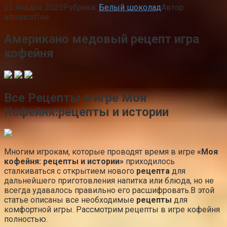
25 января, 2020
Рубрика:
Белый шоколад
Автор:
admincoffee
Американо медовый рецепт игра
кофейня
Все Рецепты в игре Моя
Кофейня:рецепты и истории
Многим игрокам, которые проводят время в игре
«Моя
кофейня: рецепты и истории»
приходилось
сталкиваться с открытием нового
рецепта
для
дальнейшего приготовления напитка или блюда, но не
всегда удавалось правильно его расшифровать.В этой
статье описаны все необходимые
рецепты
для
комфортной игры. Рассмотрим рецепты в игре кофейня
полностью.