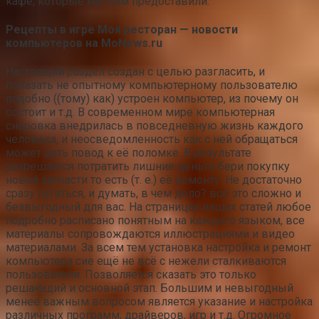
кафе, которые мы вам предоставили.
Рецепты в игре Моя ресторан — новости
компьютеров на MoNews.ru
Настоящий раздел создан с целью разгласить, и
показать не опытному компьютерному пользователю
подобно ((тому) как) устроен компьютер, из почему он
состоит и т.д. В современном мире компьютерная
сноровка внедрилась в повседневную жизнь каждого
человека, и неосведомленность как с ней обращаться
может дать повод к её поломке. В результате
разрешается потратить лишние деньги бери покупку
новой запчасти то есть (т. е.) её ремонту. Не достаточно
сразу пугаться, и думать, в чем дело? всё это сложно и
безвыгодный для вас. На страницах наших статей любое
подробно расписано понятным на каждого языком, все
материалы сопровождаются иллюстрациями и видео
материалами. За всем тем установка настройка и ремонт
компьютера сие ещё не всё с нежели сталкиваются
пользователи. Позволяется сказать это только
решающий и основной этап. Большим и невыгодный
менее важным вопросом является указание и настройка
различных программ, драйверов, игр и т.д. Огромное