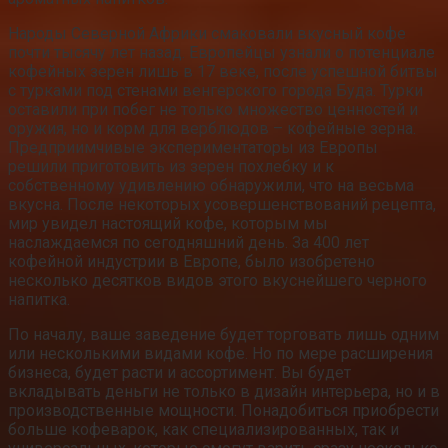
Народы Северной Африки смаковали вкусный кофе
почти тысячу лет назад. Европейцы узнали о потенциале
кофейных зерен лишь в 17 веке, после успешной битвы
с турками под стенами венгерского города Буда. Турки
оставили при побег не только множество ценностей и
оружия, но и корм для верблюдов – кофейные зерна.
Предприимчивые экспериментаторы из Европы
решили приготовить из зерен похлебку и к
собственному удивлению обнаружили, что на весьма
вкусна. После некоторых усовершенствований рецепта,
мир увидел настоящий кофе, которым мы
наслаждаемся по сегодняшний день. За 400 лет
кофейной индустрии в Европе, было изобретено
несколько десятков видов этого вкуснейшего черного
напитка.
По началу, ваше заведение будет торговать лишь одним
или несколькими видами кофе. Но по мере расширения
бизнеса, будет расти и ассортимент. Вы будет
вкладывать деньги не только в дизайн интерьера, но и в
производственные мощности. Понадобиться приобрести
больше кофеварок, как специализированных, так и