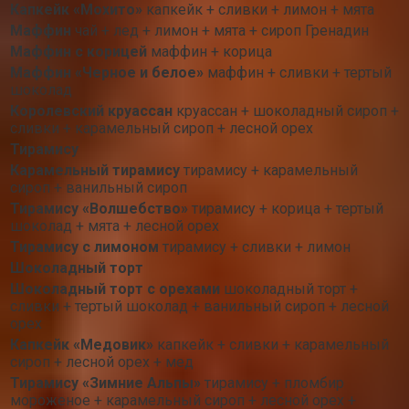
Капкейк «Мохито»
капкейк + сливки + лимон + мята
Маффин
чай + лед + лимон + мята + сироп Гренадин
Маффин с корицей
маффин + корица
Маффин «Черное и белое»
маффин + сливки + тертый
шоколад
Королевский круассан
круассан + шоколадный сироп +
сливки + карамельный сироп + лесной орех
Тирамису
Карамельный тирамису
тирамису + карамельный
сироп + ванильный сироп
Тирамису «Волшебство»
тирамису + корица + тертый
шоколад + мята + лесной орех
Тирамису с лимоном
тирамису + сливки + лимон
Шоколадный торт
Шоколадный торт с орехами
шоколадный торт +
сливки + тертый шоколад + ванильный сироп + лесной
орех
Капкейк «Медовик»
капкейк + сливки + карамельный
сироп + лесной орех + мед
Тирамису «Зимние Альпы»
тирамису + пломбир
мороженое + карамельный сироп + лесной орех +