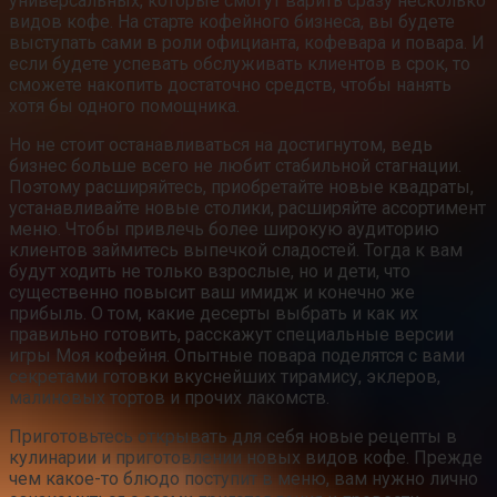
универсальных, которые смогут варить сразу несколько
видов кофе. На старте кофейного бизнеса, вы будете
выступать сами в роли официанта, кофевара и повара. И
если будете успевать обслуживать клиентов в срок, то
сможете накопить достаточно средств, чтобы нанять
хотя бы одного помощника.
Но не стоит останавливаться на достигнутом, ведь
бизнес больше всего не любит стабильной стагнации.
Поэтому расширяйтесь, приобретайте новые квадраты,
устанавливайте новые столики, расширяйте ассортимент
меню. Чтобы привлечь более широкую аудиторию
клиентов займитесь выпечкой сладостей. Тогда к вам
будут ходить не только взрослые, но и дети, что
существенно повысит ваш имидж и конечно же
прибыль. О том, какие десерты выбрать и как их
правильно готовить, расскажут специальные версии
игры Моя кофейня. Опытные повара поделятся с вами
секретами готовки вкуснейших тирамису, эклеров,
малиновых тортов и прочих лакомств.
Приготовьтесь открывать для себя новые рецепты в
кулинарии и приготовлении новых видов кофе. Прежде
чем какое-то блюдо поступит в меню, вам нужно лично