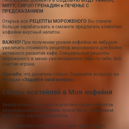
Необходимо добавить в
СОДОВУЮ ВОДУ ЛИМОН,
МЯТУ, СИРОП ГРЕНАДИН и ПЕЧЕНЬЕ С
ПРЕДСКАЗАНИЕМ
Открыв все
РЕЦЕПТЫ МОРОЖЕНОГО
Вы станете
больше зарабатывать и сможете предлагать клиентам
кофейни вкусный напиток.
ВАЖНО!
При получении уровня кофейни не забудьте
увеличить стоимость рецептов мороженого для более
активного развития кафе. Специальные рецепты
мороженого в меню увеличиваются сами по себе, без
участия игрока.
Спасибо
, что дочитали статью. Задавайте вопросы во
вкладке
«Задайте свой вопрос»
.
Сборы коктейлей в Моя кофейня
Затем) чтоб(ы) вы смогли угостить своих клиентов
вкуснейшими коктейлями, нужно быть (знакомым
несколько хороших рецептов:
Дайкири «Кленовый» — вам нужны будут: