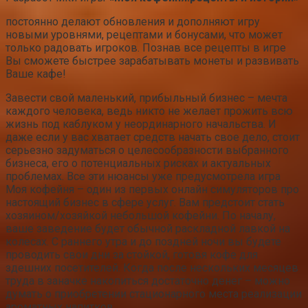
постоянно делают обновления и дополняют игру
новыми уровнями, рецептами и бонусами, что может
только радовать игроков. Познав все рецепты в игре
Вы сможете быстрее зарабатывать монеты и развивать
Ваше кафе!
Завести свой маленький, прибыльный бизнес – мечта
каждого человека, ведь никто не желает прожить всю
жизнь под каблуком у неординарного начальства. И
даже если у вас хватает средств начать свое дело, стоит
серьезно задуматься о целесообразности выбранного
бизнеса, его о потенциальных рисках и актуальных
проблемах. Все эти нюансы уже предусмотрела игра
Моя кофейня – один из первых онлайн симуляторов про
настоящий бизнес в сфере услуг. Вам предстоит стать
хозяином/хозяйкой небольшой кофейни. По началу,
ваше заведение будет обычной раскладной лавкой на
колесах. С раннего утра и до поздней ночи вы будете
проводить свои дни за стойкой, готовя кофе для
здешних посетителей. Когда после нескольких месяцев
труда в заначке накопиться достаточно денег – можно
думать о приобретении стационарного места реализации
ароматных напитков.