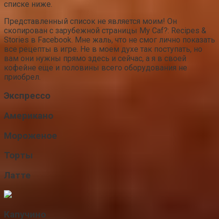
списке ниже.
Представленный список не является моим! Он
скопирован с зарубежной страницы My Caf?: Recipes &
Stories в Facebook. Мне жаль, что не смог лично показать
все рецепты в игре. Не в моем духе так поступать, но
вам они нужны прямо здесь и сейчас, а я в своей
кофейне еще и половины всего оборудования не
приобрел.
Экспрессо
Американо
Мороженое
Торты
Латте
Капучино