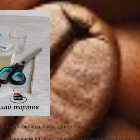
ечати, ножницы, кисть, декор гель, водка.
очки на листе А4, файл, шоколадная глазурь, кондитерски