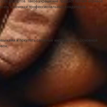
гих десертов. Такое украшение придаст летнее игривое
егать к помощи профессиональных кондитеров.
навыками и покупать сложные ингредиенты. Основной
авок.