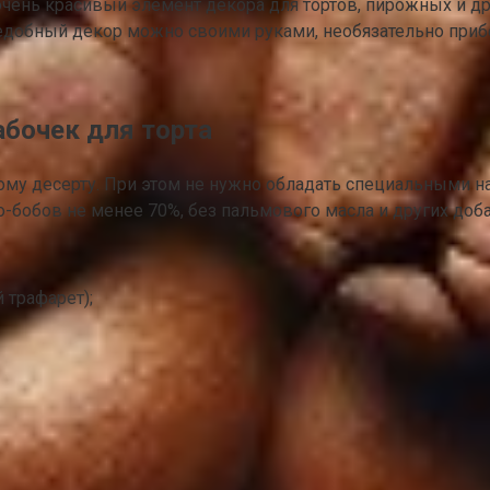
ень красивый элемент декора для тортов, пирожных и дру
едобный декор можно своими руками, необязательно приб
абочек для торта
ому десерту. При этом не нужно обладать специальными 
-бобов не менее 70%, без пальмового масла и других доб
 трафарет);