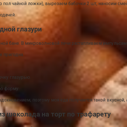
пол чайной ложки), вырезаем бабочки 2 шт, наносим смесь
одачей.
дной глазури
яной бане. В микроволновой печи растапливаем импульсам
е пригодна.
очку глазурью.
ую форму.
вдохновением, поэтому моя еда получается такой вкусной,
из шоколада на торт по трафарету