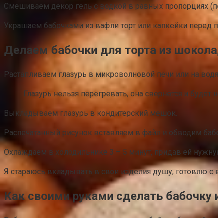
Смешиваем декор гель с водкой в равных пропорциях (по 
Украшаем бабочками из вафли торт или капкейки перед п
Делаем бабочки для торта из шокола
Растапливаем глазурь в микроволновой печи или на вод
Глазурь нельзя перегревать, она свернётся и будет н
Выкладываем глазурь в кондитерский мешок.
Распечатанный рисунок вставляем в файл и обводим баб
Охлаждаем в холодильнике 3 – 5 минут, придав ей нужн
Я стараюсь вкладывать в свои изделия душу, готовлю с 
Как своими руками сделать бабочку 