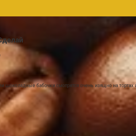
Сделай
e
ли шоколадные бабочки смотрятся очень изящно на тортах 