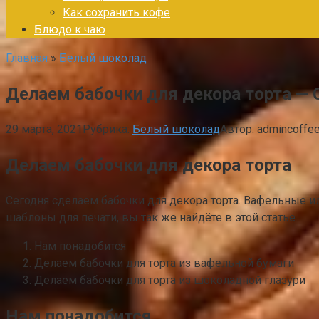
Как сохранить кофе
Блюдо к чаю
Главная
»
Белый шоколад
Делаем бабочки для декора торта — 
29 марта, 2021
Рубрика:
Белый шоколад
Автор:
admincoffe
Делаем бабочки для декора торта
Сегодня сделаем бабочки для декора торта. Вафельные и
шаблоны для печати, вы так же найдёте в этой статье.
Нам понадобится
Делаем бабочки для торта из вафельной бумаги
Делаем бабочки для торта из шоколадной глазури
Нам понадобится