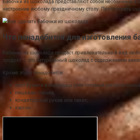
Бабочки из шоколада представляют собой необычный и оч
настроение любому праздничному столу. Приготовить съ
Что понадобится для изготовления б
Бабочка из шоколада придаст привлекательный вид люб
продукт — это натуральный шоколад с содержанием какао
Кроме этого понадобится:
лист бумаги и карандаш (или готовый распечатанный
пищевая пленка;
кондитерский рукав или пакет;
картон.