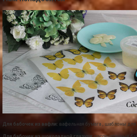
Для бабочек из вафли:
вафельная бумага , шаблоны для п
Для бабочек из шоколадной глазури:
распечатанные баб