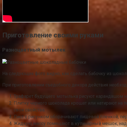
Приготовление своими руками
Разноцветный мотылек
На следующих фото видно, как сделать бабочку из шокол
При приготовлении съедобного декора действия необхо
Трафарет будущего мотылька рисуют карандашом на 
Плитку черного шоколада крошат или натирают на тер
свои свойства.
Лист с рисунком оборачивают пищевой пленкой, пе
Жидкую массу помещают в кулинарный мешок, наде