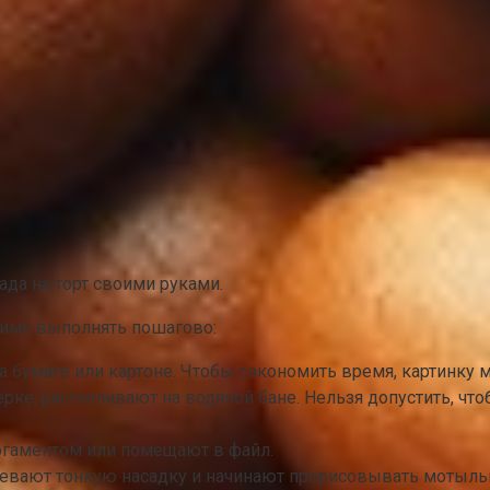
ада на торт своими руками.
димо выполнять пошагово:
бумаге или картоне. Чтобы сэкономить время, картинку м
ке, растапливают на водяной бане. Нельзя допустить, чтоб
ргаментом или помещают в файл.
вают тонкую насадку и начинают прорисовывать мотылька