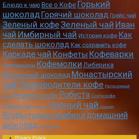
Горький
Все о Кофе
Блюдо к чаю
шоколад
Горячий шоколад
Грейс чай
Зеленый чай
Зеленый кофе
Иван
чай
Имбирный чай
Как
История кофе
сделать шоколад
Как сохранить кофе
Кофеварки
Каркаде чай
Конфеты
Кофемолки
Либерика
Кофемашины
Монастырский
Молочный шоколад
чай
Производители кофе
Растворимый
Робуста
Рецепты кофе
Сорта кофе
кофе
Черный чай
Травяной чай
Цикорий
Шоколад
арабика
домашний
Ягоды годжи
шоколад
эксцельза
Privacy Policy