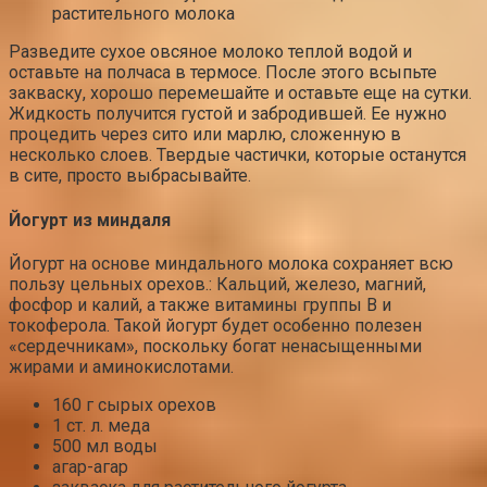
растительного молока
Разведите сухое овсяное молоко теплой водой и
оставьте на полчаса в термосе. После этого всыпьте
закваску, хорошо перемешайте и оставьте еще на сутки.
Жидкость получится густой и забродившей. Ее нужно
процедить через сито или марлю, сложенную в
несколько слоев. Твердые частички, которые останутся
в сите, просто выбрасывайте.
Йогурт из миндаля
Йогурт на основе миндального молока сохраняет всю
пользу цельных орехов.: Кальций, железо, магний,
фосфор и калий, а также витамины группы В и
токоферола. Такой йогурт будет особенно полезен
«сердечникам», поскольку богат ненасыщенными
жирами и аминокислотами.
160 г сырых орехов
1 ст. л. меда
500 мл воды
агар-агар