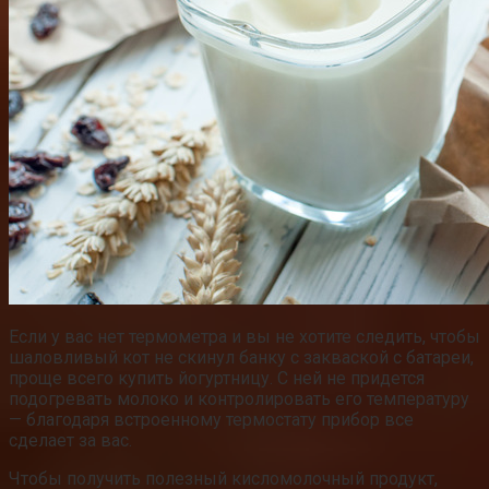
Если у вас нет термометра и вы не хотите следить, чтобы
шаловливый кот не скинул банку с закваской с батареи,
проще всего купить йогуртницу. С ней не придется
подогревать молоко и контролировать его температуру
— благодаря встроенному термостату прибор все
сделает за вас.
Чтобы получить полезный кисломолочный продукт,