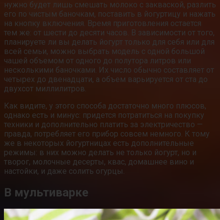
нужно будет лишь смешать молоко с закваской, разлить
его по чистым баночкам, поставить в йогуртицу и нажать
на кнопку включения. Время приготовления остается
тем же: от шести до десяти часов. В зависимости от того,
планируете ли вы делать йогурт только для себя или для
всей семьи, можно выбрать модель с одной большой
чашей объемом от одного до полутора литров или
несколькими баночками. Их число обычно составляет от
четырех до двенадцати, а объем варьируется от ста до
двухсот миллилитров.
Как видите, у этого способа достаточно много плюсов,
однако есть и минус: придется потратиться на покупку
техники и дополнительно платить за электричество —
правда, потребляет его прибор совсем немного. К тому
же в некоторых йогуртницах есть дополнительные
режимы: в них можно делать не только йогурт, но и
творог, молочные десерты, квас, домашнее вино и
настойки, и даже солить огурцы.
В мультиварке