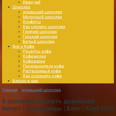
Иван чай
Шоколад
домашний шоколад
Молочный шоколад
Конфеты
Как сделать шоколад
Горячий шоколад
Горький шоколад
Белый шоколад
Все о Кофе
Рецепты кофе
Кофемолки
Кофеварки
Производители кофе
Растворимый кофе
Как сохранить кофе
Блюдо к чаю
Главная
»
домашний шоколад
5 способов сделать домашний
йогурт | Йогуртницы | Блог | Клуб DNS