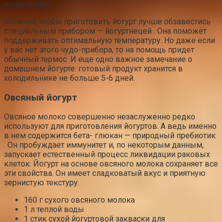
депрессиям.
Конечно, чтобы приготовить йогурт лучше обзавестись
специальным прибором — йогуртнецей . Она поможет
поддерживать оптимальную температуру. Но даже если
у вас нет этого чудо-прибора, то на помощь придет
обычный термос. И еще одно важное замечание о
домашнем йогурте: готовый продукт хранится в
холодильнике не больше 5-6 дней.
Овсяный йогурт
Овсяное молоко совершенно незаслуженно редко
используют для приготовления йогуртов. А ведь именно
в нем содержится бета- глюкан — природный пребиотик
. Он пробуждает иммунитет и, по некоторым данным,
запускает естественный процесс ликвидации раковых
клеток. Йогурт на основе овсяного молока сохраняет все
эти свойства. Он имеет сладковатый вкус и приятную
зернистую текстуру.
160 г сухого овсяного молока
1 л теплой воды
1 стик сухой йогуртовой закваски для