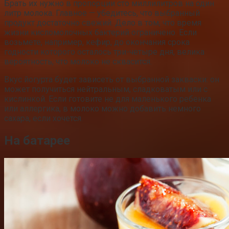
Брать их нужно в пропорции сто миллилитров на один
литр молока. Главное — убедитесь, что выбранный
продукт достаточно свежий. Дело в том, что время
жизни кисломолочных бактерий ограничено. Если
возьмете, например, кефир, до окончания срока
годности которого осталось три-четыре дня, велика
вероятность, что молоко не сквасится.
Вкус йогурта будет зависеть от выбранной закваски: он
может получиться нейтральным, сладковатым или с
кислинкой. Если готовите не для маленького ребенка
или аллергика, в молоко можно добавить немного
сахара, если хочется.
На батарее