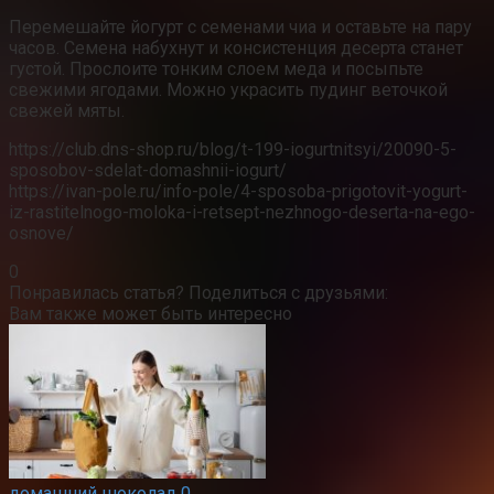
Перемешайте йогурт с семенами чиа и оставьте на пару
часов. Семена набухнут и консистенция десерта станет
густой. Прослоите тонким слоем меда и посыпьте
свежими ягодами. Можно украсить пудинг веточкой
свежей мяты.
https://club.dns-shop.ru/blog/t-199-iogurtnitsyi/20090-5-
sposobov-sdelat-domashnii-iogurt/
https://ivan-pole.ru/info-pole/4-sposoba-prigotovit-yogurt-
iz-rastitelnogo-moloka-i-retsept-nezhnogo-deserta-na-ego-
osnove/
0
Понравилась статья? Поделиться с друзьями:
Вам также может быть интересно
домашний шоколад
0