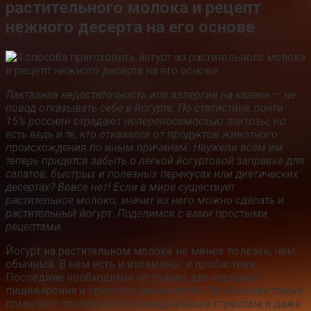
растительного молока и рецепт
нежного десерта на его основе
Лактазная
недостаточность или аллергия на казеин — не
повод отказывать себе в йогурте. По статистике, почти
15% россиян страдают непереносимостью лактозы, но
есть ведь и те, кто отказался от продуктов животного
происхождения по иным причинам. Неужели всем им
теперь придется забыть о легкой йогуртовой заправке для
салатов, быстрых и полезных перекусах или диетических
десертах? Вовсе нет! Если в мире существует
растительное молоко, значит из него можно сделать и
растительный йогурт. Поделимся с вами простыми
рецептами.
Йогурт на растительном молоке не менее полезен, чем
обычный. В нем есть и витамины, и пробиотики.
Последние необходимы не только для хорошего
пищеварения и крепкого иммунитета. Пробиотики также
помогают противостоять ежедневным стрессам и даже