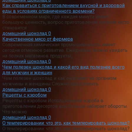
Как справиться с приготовлением вкусной и здоровой
еды в условиях ограниченного времени?
В современном мире, где каждая минута имеет
большую ценность, вопрос приготовления питания часто
становится
домашний шоколад
0
Качественное мясо от фермера
Современная химическая промышленность имеет
сегодня отменное развитие. Ежедневно можно увидеть
на полках магазинов продукты,
домашний шоколад
0
Чем полезен шоколад и какой его вид полезнее всего
для мужчин и женщин
Чем полезен шоколад и как он влияет на организм
мужчины и женщины Сложно представить
домашний шоколад
0
Рецепты с кэробом
Рецепты с кэробом Использование кэроба в
приготовлении десертов все больше набирает обороты.
Что можно
домашний шоколад
0
О темперировании: что это, как темперировать шоколад?
О темперировании: что это, как темперировать шоколад?