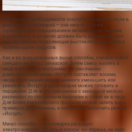
Нет никакой необходимости покупать йогуртницу, если в
доме есть мультиварка — она ничуть не хуже
справляется со сквашиванием молока. Единственное
ограничение: в ее меню должен быть режим «Йогурт»
или программа, позволяющая выставлять температуру
нагрева сорок градусов.
Как и во всех описанных выше способах, сначала нужно
смешать молоко с закваской. Затем смесь вылить в
чашу и включить программу. По умолчанию
длительность режима «Йогурт» составляет восемь
часов — это время можно немного уменьшить или
увеличить. Йогурт в мультиварке можно готовить и
порционно. Для этого смешанное с закваской молоко
разливают по стеклянным баночкам и ставят их в чашу.
Для более равномерного прогрева можно налить воды
примерно до половины, а после этого включить режим
«Йогурт».
Минус способа — мультиварка расходует
электроэнергию. Но есть и плюсы: во-первых, не надо