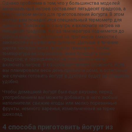
Однако проблема в том, что у большинства моделей
минимальный нагрев составляет пятьдесят градусов, а
это слишком много для приготовления йогурта. В этом
случае вам понадобится специальный термометр для
духовки. Положите его внутрь и включите нагрев на
пятьдесят градусов. Когда температура поднимется до
сорока градусов, поставьте на противень емкости с
закваской и выключите духовку. Дальше в течение
шести-восьми часов придется проверять, чтобы
температура не опускалась ниже тридцати семи
градусов, и периодически на пять-десять минут
включать нагрев. В способе нет ничего сложного, если
вы планировали весь день провести дома, в остальных
же случаях готовить йогурт в духовке будет не слишком
удобно.
Чтобы домашний йогурт был еще вкуснее, перед
употреблением вы можете добавить в него любые
наполнители: свежие ягоды или мелко порезанные
фрукты, немного варенья, измельченный на терке
шоколад.
4 способа приготовить йогурт из