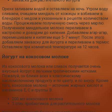
закваска для растительного йогурта
Орехи заливаем водой и оставляем на ночь. Утром воду
сливаем, очищаем миндаль от кожицы и взбиваем в
блендере с медом и указанным в рецепте количеством
воды. Процеживаем полученную смесь через марлю.
Полученное миндальное молоко переливаем в
кастрюлю и доводим до кипения. Добавляем агар-агар,
перемешиваем и кипятим еще 5-7 минут. После этого
добавляем закваску для йогурта и переливаем в термос.
Оставляем при комнатной температуре на 12 часов.
Йогурт на кокосовом молоке
Из кокосового молока или сливок получается очень
вкусный йогрут с легкими тропическими нотками.
Пожалуй, он ближе всех к классическому
кисломолочному продукту и по цвету, и по вкусу. Кроме
того, кокосовое молоко — источник жирных кислот и
витаминов E, C и группы В.
200 мл кокосового молока
1 стик пробиотиков для растительного молока