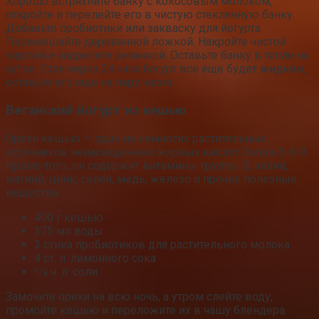
Хорошо встряхните банку с кокосовым молоком,
откройте и перелейте его в чистую стеклянную банку.
Добавьте пробиотики или закваску для йогурта.
Перемешайте деревянной ложкой. Накройте чистой
марлей и закрепите резинкой. Оставьте банку в тепле на
сутки. Если через 24 часа йогурт все еще будет жидким,
оставьте его еще на пару часов.
Веганский йогурт из кешью
Орехи кешью — один из немногих растительных
источников ненасыщенных жирных кислот Омега 3-6-9.
Кроме того, он содержит витамины группы В, калий,
магний, цинк, селен, медь, железо и прочие полезные
вещества.
400 г кешью
375 мл воды
3 стика пробиотиков для растительного молока
4 ст. л. лимонного сока
1⁄4 ч. л. соли
Замочите орехи на всю ночь, а утром слейте воду,
промойте кешью и переложите их в чашу блендера.