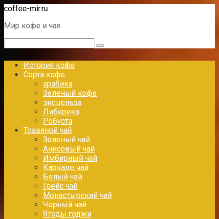
Перейти
coffee-mir.ru
к
Мир кофе и чая
контенту
Поиск:
История кофе
Сорта кофе
арабика
Зеленый кофе
эксцельза
Либерика
Робуста
Травяной чай
Зеленый чай
Анисовый чай
Имбирный чай
Каркаде чай
Белый чай
Грейс чай
Монастырский чай
Черный чай
Ягоды годжи