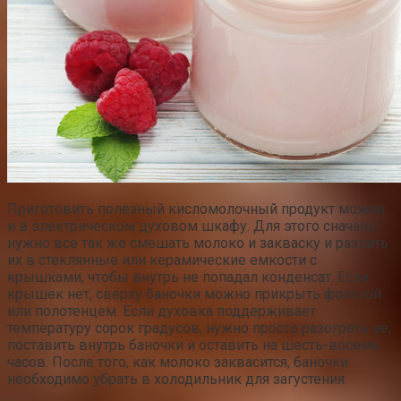
Приготовить полезный кисломолочный продукт можно
и в электрическом духовом шкафу. Для этого сначала
нужно все так же смешать молоко и закваску и разлить
их в стеклянные или керамические емкости с
крышками, чтобы внутрь не попадал конденсат. Если
крышек нет, сверху баночки можно прикрыть фольгой
или полотенцем. Если духовка поддерживает
температуру сорок градусов, нужно просто разогреть ее,
поставить внутрь баночки и оставить на шесть-восемь
часов. После того, как молоко заквасится, баночки
необходимо убрать в холодильник для загустения.