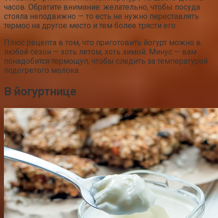
часов. Обратите внимание: желательно, чтобы посуда
стояла неподвижно — то есть не нужно переставлять
термос на другое место и тем более трясти его.
Плюс рецепта в том, что приготовить йогурт можно в
любой сезон — хоть летом, хоть зимой. Минус — вам
понадобится термощуп, чтобы следить за температурой
подогретого молока.
В йогуртнице