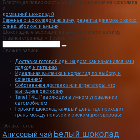
Блестящая поверхность конфет, украшения из шоколада
и
домашний шоколад
0
Варенье с шоколадом на зиму, рецепты джемов с какао:
слива, абрикос и вишня
Шоколадные вариации на тему заготовок на зиму
Главная страница » Фрукты и ягоды »
Поиск:
Свежие записи
Доставка готовой еды на дом: как изменился наш
подход к питанию
Идеальная выпечка к кофе: гид по выбору и
сочетаниям
Собственная доставка или агрегаторы: что
выгоднее ресторану
Tenet T4L: Революция в умном управлении
автомобилем
Горький шоколад каждый день: где проходит
грань между пользой и риском для здоровья
Облако тегов
Белый шоколад
Анисовый чай