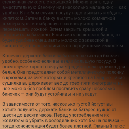
стеклянная емкость с крышкой. Можно взять одну
вместительную баночку или несколько маленьких — как
удобно. В любом случае посуду надо вымыть и обдать
кипятком. Затем в банку вылить молоко комнатной
температуры и выбранную закваску и хорошо
перемешать ложкой. Затем закрыть крышкой и
поставить на батарею. Если взять несколько банок, то
будет удобнее смешивать молоко с закваской в
кастрюле, а после разливать по порционным емкостям.
Конечно, держать банки на батарее не всегда бывает
удобно, особенно если вы взяли большую посуду. В
этом случае хорошо выручает радиаторная сушилка для
белья. Она представляет собой металлическую полочку
с крюками, за счет которых и крепится на батарее. Такая
сушилка выдерживает вес до трех-пяти килограмм, на
нее можно без проблем поставить сразу несколько
баночек — они будут устойчивы и не упадут.
В зависимости от того, насколько густой йогурт вы
хотите получить, держать банки на батарее нужно от
шести до десяти часов. Перед употреблением их
желательно убрать в холодильник хотя бы на полчаса —
тогда консистенция будет более плотной. Главный плюс