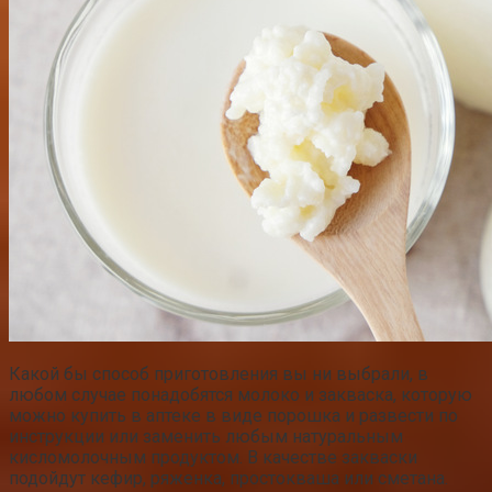
Какой бы способ приготовления вы ни выбрали, в
любом случае понадобятся молоко и закваска, которую
можно купить в аптеке в виде порошка и развести по
инструкции или заменить любым натуральным
кисломолочным продуктом. В качестве закваски
подойдут кефир, ряженка, простокваша или сметана.