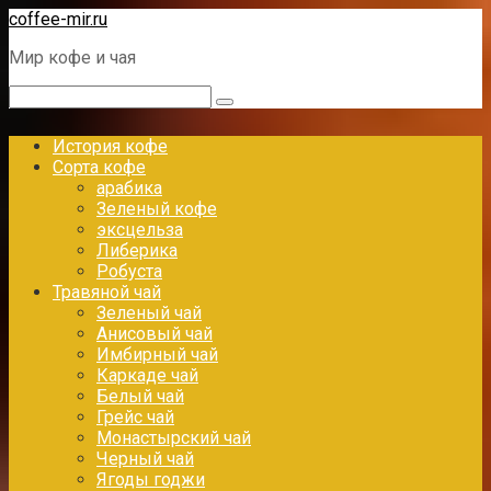
Перейти
coffee-mir.ru
к
Мир кофе и чая
контенту
Поиск:
История кофе
Сорта кофе
арабика
Зеленый кофе
эксцельза
Либерика
Робуста
Травяной чай
Зеленый чай
Анисовый чай
Имбирный чай
Каркаде чай
Белый чай
Грейс чай
Монастырский чай
Черный чай
Ягоды годжи