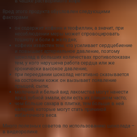
в чашке растворимого кофе.
Вред этого продукта обусловлен следующими
факторами:
он содержит кофеин и теофиллин, а значит, при
несоблюдении меры может спровоцировать
тошноту и боли в желудке;
кофеин известен тем, что усиливает сердцебиение
и повышает артериальное давление, поэтому
шоколад в больших количествах противопоказан
тем, у кого нарушена работа сердца или же
хронически высокое давление;
при переедании шоколад негативно сказывается
на состоянии кожи: он вызывает появление
прыщей, сыпи;
молочный и белый вид лакомства могут нанести
вред зубной эмали, если есть их слишком часто;
чем больше сахара в плитке, тем больше в ней
калорий, которые могут стать причиной
избыточного веса.
Много полезных советов по использованию шоколада –
в видеоролике.