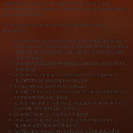
характерной горечи, но содержание какао в нем
максимальное, а значит, и благотворное воздействие на
здоровье сильнее.
Он способен решить многие проблемы нашего
организма:
выступает в роли натурального антидепрессанта –
его вкус и состав быстро поднимают настроение и
избавляют от грустных мыслей, а также придают
нам энергии;
снижает риск развития атеросклероза, инсульта и
инфаркта;
очищает организм от вредного холестерина и
препятствует закупорке сосудов;
флавоноиды укрепляют сердце;
полифенолы улучшают кровоток и нормализуют
артериальное давление;
калий, магний и кофеин улучшают работу мозга и
укрепляют нервную систему;
способствует улучшению памяти;
снижает болезненные ощущения у женщин в
предменструальный период;
теобромин позволяет побороть начинающийся