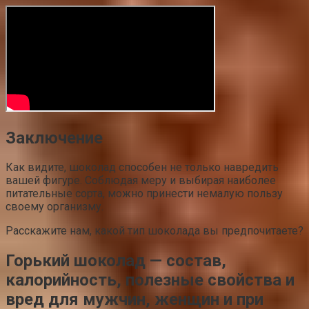
Заключение
Как видите, шоколад способен не только навредить
вашей фигуре. Соблюдая меру и выбирая наиболее
питательные сорта, можно принести немалую пользу
своему организму.
Расскажите нам, какой тип шоколада вы предпочитаете?
Горький шоколад — состав,
калорийность, полезные свойства и
вред для мужчин, женщин и при