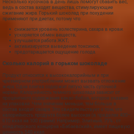
Несколько кусочков в день лишь помогут сбавить вес,
ведь в состав входят вещества, стимулирующие
сжигание жира. Горький шоколад при похудении
применяют при диетах, потому что:
снижается уровень холестерина, сахара в крови.
ускоряется обмен веществ;
улучшается работа ЖКТ;
активизируется выведение токсинов;
предотвращается ощущение голода.
Сколько калорий в горьком шоколаде
Продукт относится к высококалорийным и при
чрезмерном употреблении может вызвать отложение
жира. Одна плитка содержит пятую часть суточной
нормы. Калорийность темного шоколада зависит от
процентного содержания какао-бобов, которое указано
на упаковке. Чем значение меньше, тем больше в
состав входит сахара. Это свидетельствует о том, что
калорийность продукта более высокая (в пределах 400–
610 ккал на 100 грамм). Например, Элитный, 75% , от
кондитерского концерна «Бабаевский», имеет пищевую
ценность 540 ккал.