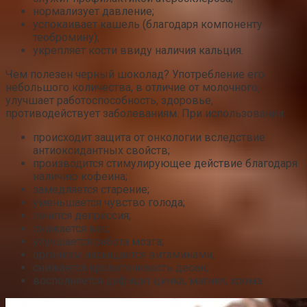
нормализует давление;
успокаивает кашель (благодаря компоненту
теобромину);
укрепляет кости ввиду наличия кальция.
Чем полезен черный шоколад? Употребление его
небольшого количества, в отличие от молочного,
улучшает работоспособность, здоровье,
противодействует заболеваниям. При использовании:
происходит защита от онкологии вследствие
антиоксидантных свойств;
производится стимулирующее действие благодаря
наличию кофеина;
замедляется старение;
уменьшается чувство голода;
лечится депрессия;
снижается вес;
улучшается работа мозга;
организм насыщается витаминами;
снижается кровоточивость десен;
восполняется дефицит цинка, магния, хрома.