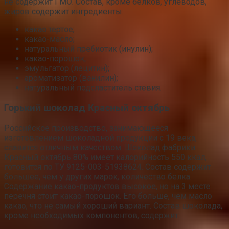
не содержит ГМО. Состав, кроме белков, углеводов,
жиров содержит ингредиенты:
какао тертое;
какао-масло;
натуральный пребиотик (инулин);
какао-порошок;
эмульгатор (лецитин);
ароматизатор (ванилин);
натуральный подсластитель стевия.
Горький шоколад Красный октябрь
Российское производство, занимающееся
изготовлением шоколадной продукции с 19 века,
славится отличным качеством. Шоколад фабрики
Красный октябрь 80% имеет калорийность 550 ккал,
готовится по ТУ 9125-003-51938624. Состав содержит
большее, чем у других марок, количество белка.
Содержание какао-продуктов высокое, но на 3 месте
перечня стоит какао-порошок. Его больше, чем масло
какао, что не самый хороший вариант. Состав шоколада,
кроме необходимых компонентов, содержит: