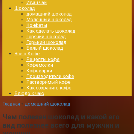
Иван чай
Шоколад
домашний шоколад
Молочный шоколад
Конфеты
Как сделать шоколад
Горячий шоколад
Горький шоколад
Белый шоколад
Все о Кофе
Рецепты кофе
Кофемолки
Кофеварки
Производители кофе
Растворимый кофе
Как сохранить кофе
Блюдо к чаю
Главная
»
домашний шоколад
Чем полезен шоколад и какой его
вид полезнее всего для мужчин и
женщин