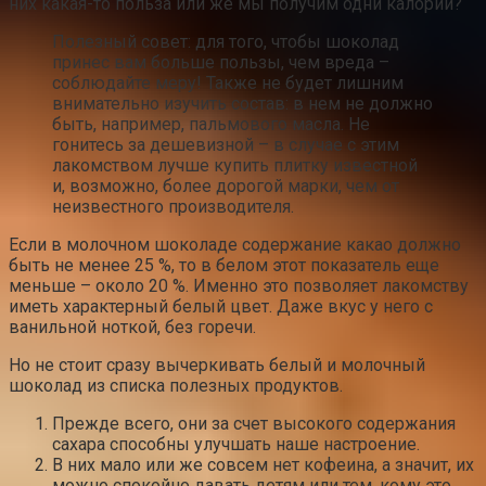
них какая-то польза или же мы получим одни калории?
Полезный совет: для того, чтобы шоколад
принес вам больше пользы, чем вреда –
соблюдайте меру! Также не будет лишним
внимательно изучить состав: в нем не должно
быть, например, пальмового масла. Не
гонитесь за дешевизной – в случае с этим
лакомством лучше купить плитку известной
и, возможно, более дорогой марки, чем от
неизвестного производителя.
Если в молочном шоколаде содержание какао должно
быть не менее 25 %, то в белом этот показатель еще
меньше – около 20 %. Именно это позволяет лакомству
иметь характерный белый цвет. Даже вкус у него с
ванильной ноткой, без горечи.
Но не стоит сразу вычеркивать белый и молочный
шоколад из списка полезных продуктов.
Прежде всего, они за счет высокого содержания
сахара способны улучшать наше настроение.
В них мало или же совсем нет кофеина, а значит, их
можно спокойно давать детям или тем, кому это