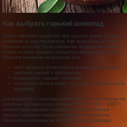
Как выбрать горький шоколад
Чтобы избежать подделок, при покупке нужно обратить
внимание на ряд параметров. Как правильно выбрать
горький шоколад? Если лакомство продают на развес,
плитка должна трещать, крошиться при разламывании.
Обратите внимание на внешний вид:
цвет продукта должен быть темно-коричневым –
светлый говорит о добавке сои;
поверхность гладкая, глянцевая;
отсутствует белый налет – признак неправильности
хранения.
Для фабричного шоколада характеристики прописаны на
упаковке. Должен быть упомянут ГОСТ Р 52821-2007 –
соответствие нормам государства. Качественный
продукт содержит минимум лишних компонентов.
Обязательно указаны на обертке плитки шоколада: