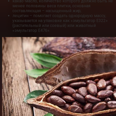
какао-масло, количество которого должно быть не
менее половины веса плитки, основная
составляющая – насыщенный жир;
лецитин – помогает создать однородную массу,
указывается на упаковке как «эмульгатор Е322»
(растительный или соевый) или животный
«эмульгатор Е476».