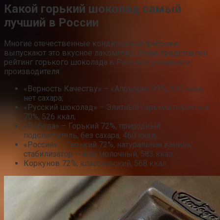
Какой горький шоколад самый
лучший в России
Многие отечественные кондитерские фабрики
выпускают это вкусное лакомство. Ниже представлен
рейтинг горького шоколада в России с указанием
производителя:
«Верность Качеству» – «Априори» 99%, 610 ккал,
нет сахара;
«Русский шоколад» – Элитный горький пористый
70%, 526 ккал;
«Победа» – Горький 72%, природный
подсластитель, без сахара, 460 ккал;
«Россия» – Горький 72%, натуральная ваниль,
стабилизатор – жир молочный, 583 ккал;
Коркунов 72%, классический, 568 ккал.