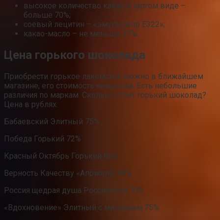
высокое количество какао в тертом виде –
больше 70%;
соевый лецитин – «эмульгатор Е322»;
какао-масло – не меньше 33%.
Цена горького шоколада
Приобрести горькое лакомство можно в ближайшем
магазине, его стоимость невысока. Есть небольшие
различия по маркам. Сколько стоит горький шоколад?
Цена в рублях:
Бабаевский Элитный 75%
Победа Горький 72%
Красный Октябрь Горький 80%
Верность Качеству «Априори» 99%
Россия щедрая душа Российский 70%
«Вдохновение» Элитный с миндалем 75%