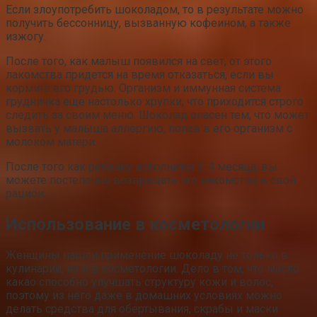
Если злоупотребить шоколадом, то в результате можно
получить бессонницу, вызванную кофеином, а также
изжогу.
После того, как малыш появился на свет, от этого
лакомства придется на время отказаться, если вы
кормите его грудью. Организм и иммунная система
грудничка еще настолько хрупки, что приходится строго
следить за своим меню. Шоколад опасен тем, что может
вызвать у малыша аллергию, попав в его организм с
молоком матери.
После того как ребенку исполнится 3-4 месяца, вы
можете постепенно возвращать это лакомство в свой
рацион.
Использование в косметологии
Женщины нашли применение шоколаду не только в
кулинарии, но и в косметологии. Дело в том, что масло
какао способно улучшать структуру кожи и волос,
поэтому из него даже в домашних условиях можно
делать средства для обертывания, скрабы и маски.