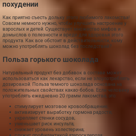
похудении
Как приятно съесть дольку этого любимого лакомства!
Совсем немного нужно, чтобы улучшить настроение у
взрослых и детей. Существует множество мифов и
домыслов о полезности и вреде для здоровья этого
продукта. Как все обстоит в действительности, кому
можно употреблять шоколад без последствий?
Польза горького шоколада
Натуральный продукт без добавок в составе может
использоваться как лекарство, если не злоупотреблять
дозировкой. Польза темного шоколада основана на
положительных свойствах какао-бобов. Если человеку
употреблять ежедневно 20 грамм лакомства, это:
стимулирует мозговое кровообращение;
активизирует выработку гормона радости;
укрепляет стенки сосудов;
уменьшает риск инсульта;
снижает уровень холестерина;
служит профилактикой атеросклероза;