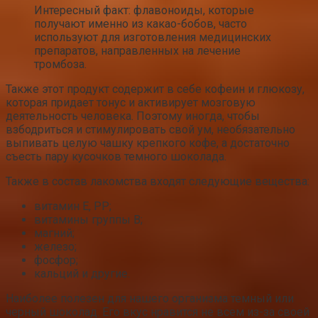
Интересный факт: флавоноиды, которые
получают именно из какао-бобов, часто
используют для изготовления медицинских
препаратов, направленных на лечение
тромбоза.
Также этот продукт содержит в себе кофеин и глюкозу,
которая придает тонус и активирует мозговую
деятельность человека. Поэтому иногда, чтобы
взбодриться и стимулировать свой ум, необязательно
выпивать целую чашку крепкого кофе, а достаточно
съесть пару кусочков темного шоколада.
Также в состав лакомства входят следующие вещества:
витамин Е, РР;
витамины группы В;
магний;
железо;
фосфор;
кальций и другие.
Наиболее полезен для нашего организма темный или
черный шоколад. Его вкус нравится не всем из-за своей