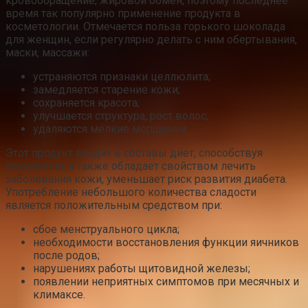
кровообращение, жировой обмен, поэтому последнее
время так популярно применение продукта в
косметологии. Отмечается польза горького шоколада
для женщин, если регулярно делать с ним обертывания,
маски, массажи:
устраняются признаки целлюлита;
замедляется старение кожи;
сохраняется красота;
улучшается структура, рост волос;
удаляются мелкие морщинки.
Этот продукт входит в составы диет, способствуя
похудению, а также обладает свойством лечить
заболевания кожи, уменьшает риск развития диабета.
Употребление небольшого количества сладости
является положительным средством при:
сбое менструального цикла;
необходимости восстановления функции яичников
после родов;
нарушениях работы щитовидной железы;
появлении неприятных симптомов при месячных и
климаксе.