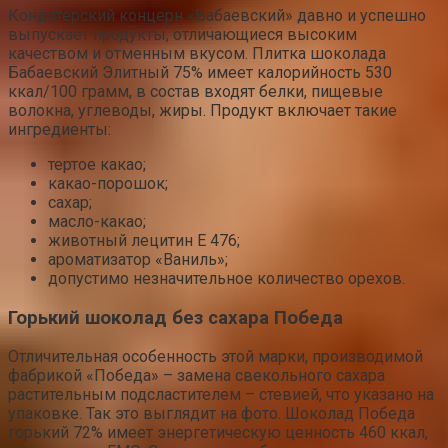
Кондитерский концерн «Бабаевский» давно и успешно
выпускает продукты, отличающиеся высоким
качеством и отменным вкусом. Плитка шоколада
Бабаевский Элитный 75% имеет калорийность 530
ккал/100 грамм, в состав входят белки, пищевые
волокна, углеводы, жиры. Продукт включает такие
ингредиенты:
тертое какао;
какао-порошок;
сахар;
масло-какао;
животный лецитин Е 476;
ароматизатор «Ваниль»;
допустимо ­незначительное количество орехов.
Горький шоколад без сахара Победа
Отличительная особенность этой марки, производимой
фабрикой «Победа» – замена свекольного сахара
растительным подсластителем – стевией, что указано на
упаковке. Так это выглядит на фото. Шоколад Победа
горький 72% имеет энергетическую ценность 460 ккал,