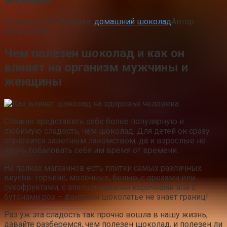
30 марта, 2021
Рубрика:
домашний шоколад
Автор:
admincoffee
Чем полезен шоколад и как он
влияет на организм мужчины и
женщины
Сложно представить себе более популярную и
любимую сладость, чем шоколад. Для детей он сразу
становится заветным лакомством, да и взрослые не
прочь побаловать себя им время от времени.
На полках магазинов есть плитки самых различных
вкусов: горькие, молочные, белые, с орехами или
сухофруктами, с апельсиновыми корочками или с
бутонами роз – фантазия шоколатье не знает границ!
Раз уж эта сладость так прочно вошла в нашу жизнь,
давайте разберемся, чем полезен шоколад, и полезен ли