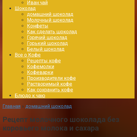
Иван чай
Шоколад
домашний шоколад
Молочный шоколад
Конфеты
Как сделать шоколад
Горячий шоколад
Горький шоколад
Белый шоколад
Все о Кофе
Рецепты кофе
Кофемолки
Кофеварки
Производители кофе
Растворимый кофе
Как сохранить кофе
Блюдо к чаю
Главная
»
домашний шоколад
Рецепт молочного шоколада без
коровьего молока и сахара