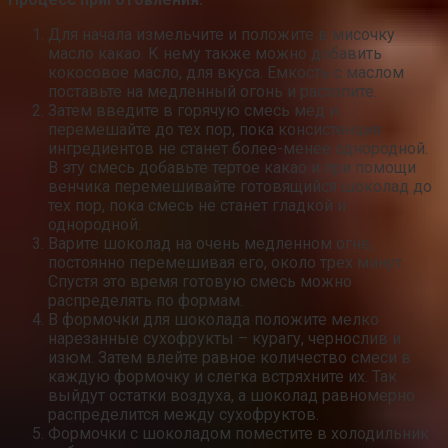
Для начала измельчите и положите в мисочку
масло какао. К нему также можно добавить
кокосовое масло, для вкуса. Емкость с маслом
поставьте на медленный огонь и растопите.
Затем введите в горячую смесь мед и
перемешайте до тех пор, пока консистенция
ингредиентов не станет более-менее однородной.
В эту смесь добавьте тертое какао и при помощи
венчика перемешивайте готовящийся шоколад до
тех пор, пока смесь не станет гладкой и
однородной.
Варите шоколад на очень медленном огне,
постоянно перемешивая его, около трех минут.
Спустя это время готовую смесь можно
распределять по формам.
В формочки для шоколада положите мелко
нарезанные сухофрукты – курагу, чернослив и
изюм. Затем влейте равное количество смеси в
каждую формочку и слегка встряхните их. Так
выйдут остатки воздуха, а шоколад равномерно
распределится между сухофруктов.
Формочки с шоколадом поместите в холодильник