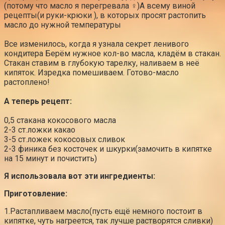
(потому что масло я перегревала ‍♀️)А всему виной
рецепты(и руки-крюки ), в которых просят растопить
масло до нужной температуры
⠀
Все изменилось, когда я узнала секрет ленивого
кондитера Берём нужное кол-во масла, кладём в стакан.
Стакан ставим в глубокую тарелку, наливаем в неё
кипяток. Изредка помешиваем. Готово-масло
растоплено!
⠀
А теперь рецепт:
⠀
0,5 стакана кокосового масла
2-3 ст.ложки какао
3-5 ст.ложек кокосовых сливок
2-3 финика без косточек и шкурки(замочить в кипятке
на 15 минут и почистить)
Я использовала вот эти ингредиенты:
Приготовление:
1.Растапливаем масло(пусть ещё немного постоит в
кипятке, чуть нагреется, так лучше растворятся сливки)