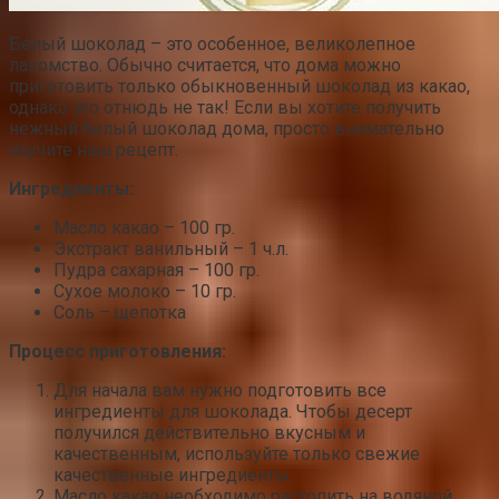
Белый шоколад – это особенное, великолепное
лакомство. Обычно считается, что дома можно
приготовить только обыкновенный шоколад из какао,
однако это отнюдь не так! Если вы хотите получить
нежный белый шоколад дома, просто внимательно
изучите наш рецепт.
Ингредиенты:
Масло какао – 100 гр.
Экстракт ванильный – 1 ч.л.
Пудра сахарная – 100 гр.
Сухое молоко – 10 гр.
Соль – щепотка
Процесс приготовления:
Для начала вам нужно подготовить все
ингредиенты для шоколада. Чтобы десерт
получился действительно вкусным и
качественным, используйте только свежие
качественные ингредиенты.
Масло какао необходимо растопить на водяной