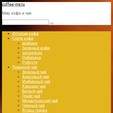
Перейти
coffee-mir.ru
к
Мир кофе и чая
контенту
Поиск:
История кофе
Сорта кофе
арабика
Зеленый кофе
эксцельза
Либерика
Робуста
Травяной чай
Зеленый чай
Анисовый чай
Имбирный чай
Каркаде чай
Белый чай
Грейс чай
Монастырский чай
Черный чай
Ягоды годжи