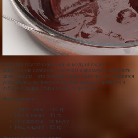
Шоколад приготовленный на меду обладает
совершенно особенным вкусом и ароматом. Заменить
сахар медом – это отличная идея и для тех, кто старается
употреблять полезную пищу без вредных добавок и
избытка сахара. Обязательно попробуйте!
Ингредиенты:
Тертое какао – 200 гр.
Масло какао – 40 гр.
Сухофрукты – по вкусу
Мед жидкий – 80 гр.
Процесс приготовления: