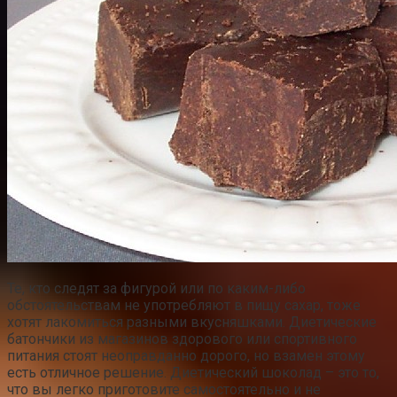
Те, кто следят за фигурой или по каким-либо
обстоятельствам не употребляют в пищу сахар, тоже
хотят лакомиться разными вкусняшками. Диетические
батончики из магазинов здорового или спортивного
питания стоят неоправданно дорого, но взамен этому
есть отличное решение. Диетический шоколад – это то,
что вы легко приготовите самостоятельно и не