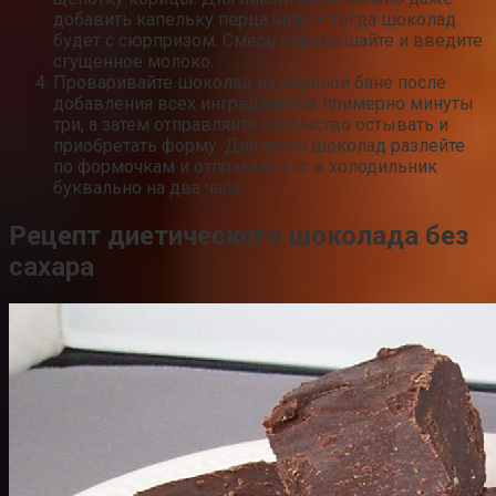
добавить капельку перца чили – тогда шоколад
будет с сюрпризом. Смесь перемешайте и введите
сгущенное молоко.
Проваривайте шоколад на водяной бане после
добавления всех ингредиентов примерно минуты
три, а затем отправляйте лакомство остывать и
приобретать форму. Для этого шоколад разлейте
по формочкам и отправьте его в холодильник
буквально на два часа.
Рецепт диетического шоколада без
сахара