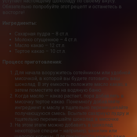
уступает настоящему шоколаду по своему вкусу.
Обязательно попробуйте этот рецепт и останетесь в
восторге!
Ингредиенты:
Сахарная пудра – 8 ст.л.
Молоко сгущенное – 4 ст.л.
Масло какао – 12 ст.л.
Тертое какао – 10 ст.л.
Процесс приготовления:
Для начала вооружитесь сотейником или удобной
мисочкой, в которой вы будете готовить ваш
шоколад. В эту емкость положите масло какао, а
затем поместите ее на водяную баню.
Когда масло — какао растает, пора добавлять в
мисочку тертое какао. Понемногу добавляйте
ингредиент к маслу и тщательно перемешивайте
получающуюся смесь. Всыпьте сахарную пудру и
тщательно перемешайте шоколад в мисочке.
На этом этапе можно добавить в шоколад
некоторые специи – например, ванилин или
щепотку корицы. Для пикантности можно даже