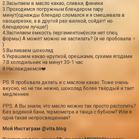
2.Засыпаем в масло какао, сливки, финики
3.Проходимся погружным блендером пару
минут(однажды блендер сломался и я смешивала в
овощерезке, а в другой раз-вилкой, сойдёт! но
блендером лучше!)
4.Застилаем ёмкость пергаментом(если нет спец.
формы) А может можно не застилать? (я не пробовала ‍♀️
)
5.Выливаем шоколад
6.Украшаем какао-крупкой, орешками, сухими ягодами
7.В холодильник на минут 30-1 час
8.Наслаждаемся❤️
⠀
P.S. Я пробовала делать и с маслом какао. Тоже очень
вкусно, но не так нежно, шоколад более твёрдый и тает
медленнее.
⠀
P.P.S. А Вы знали, что масло можно так просто растопить?
Без водяной бани, термометра и танца с бубном? Или я
одна такая непросвещенная?
Мой Инстаграм @vita.blog