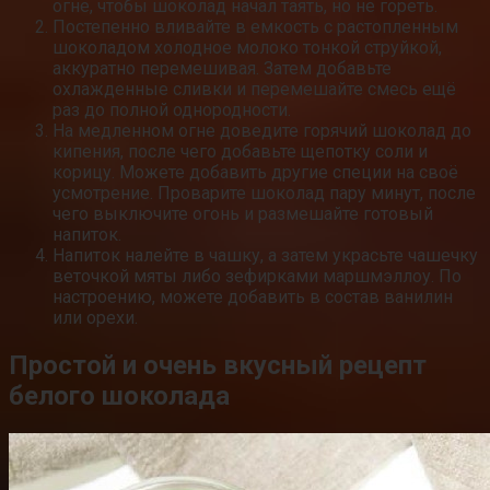
огне, чтобы шоколад начал таять, но не гореть.
Постепенно вливайте в емкость с растопленным
шоколадом холодное молоко тонкой струйкой,
аккуратно перемешивая. Затем добавьте
охлажденные сливки и перемешайте смесь ещё
раз до полной однородности.
На медленном огне доведите горячий шоколад до
кипения, после чего добавьте щепотку соли и
корицу. Можете добавить другие специи на своё
усмотрение. Проварите шоколад пару минут, после
чего выключите огонь и размешайте готовый
напиток.
Напиток налейте в чашку, а затем украсьте чашечку
веточкой мяты либо зефирками маршмэллоу. По
настроению, можете добавить в состав ванилин
или орехи.
Простой и очень вкусный рецепт
белого шоколада