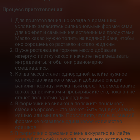
Процесс приготовления:
Для приготовления шоколада в домашних
условиях запаситесь силиконовыми формочками
для конфет и самыми качественными продуктами.
Масло какао нужно топить на водяной бане, чтобы
оно хорошенько растаяло и стало жидким.
В уже растаявшее горячее масло добавьте
натертую плитку какао и начните перемешивать
ингредиенты, чтобы они равномерно
смешивались.
Когда масса станет однородной, влейте нужное
количество жидкого меда и добавьте специи:
ванилин, корицу, мускатный орех. Перемешивайте
шоколад венчиком и проваривайте его, пока он не
станет полностью однородным.
В формочки из силикона положите понемногу
смеси из орехов – это может быть фундук, арахис,
кешью или миндаль. Проследите, чтобы в каждой
формочке оказалось одинаковое количество
орешков.
В формочки с орехами очень аккуратно вылейте
горячий горький шоколад, после чего встряхните