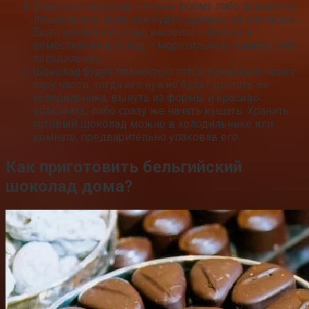
Для шоколада подготовьте форму либо формочки,
лучше всего, если они будут сделаны из силикона.
Еще горячий шоколад вылейте в форму и
поместите ее в холод – морозильную камеру либо
холодильник.
Шоколад будет полностью готов буквально через
пару часов, тогда его нужно будет достать из
холодильника, вынуть из формы и красиво
упаковать, либо сразу же начать кушать. Хранить
готовый шоколад можно в холодильнике или
комнате, предварительно упаковав его.
Как приготовить бельгийский
шоколад дома?