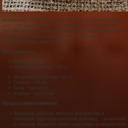
Ароматный, тягучий напиток, который согревает и дарит
уют — это конечно же горячий шоколад. Приготовить
этот прекрасный напиток можно самостоятельно дома.
Запаситесь хорошим настроением, нужными
ингредиентами и приступайте!
Ингредиенты:
Молоко – 1 ст.
Черный шоколад – 40 гр.
Молочный шоколад – 20 гр.
Сливки – 35 мл.
Соль – щепотка
Корица – щепотка
Процесс
приготовления
:
Возьмите удобную мисочку или джезву и
положите туда покрошенный шоколад — молочный
и горький. Нагрейте смесь шоколада на медленном