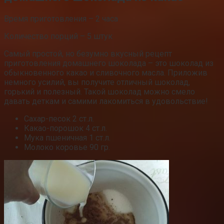
Время приготовления – 2 часа
Количество порций – 5 штук
Самый простой, но безумно вкусный рецепт
приготовления домашнего шоколада – это шоколад из
обыкновенного какао и сливочного масла. Приложив
немного усилий, вы получите отличный шоколад,
горький и полезный. Такой шоколад можно смело
давать деткам и самими лакомиться в удовольствие!
Сахар-песок 2 ст.л.
Какао-порошок 4 ст.л.
Мука пшеничная 1 ст.л.
Молоко коровье 90 гр.