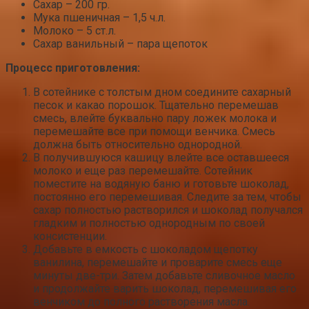
Сахар – 200 гр.
Мука пшеничная – 1,5 ч.л.
Молоко – 5 ст.л.
Сахар ванильный – пара щепоток
Процесс приготовления:
В сотейнике с толстым дном соедините сахарный
песок и какао порошок. Тщательно перемешав
смесь, влейте буквально пару ложек молока и
перемешайте все при помощи венчика. Смесь
должна быть относительно однородной.
В получившуюся кашицу влейте все оставшееся
молоко и еще раз перемешайте. Сотейник
поместите на водяную баню и готовьте шоколад,
постоянно его перемешивая. Следите за тем, чтобы
сахар полностью растворился и шоколад получался
гладким и полностью однородным по своей
консистенции.
Добавьте в емкость с шоколадом щепотку
ванилина, перемешайте и проварите смесь еще
минуты две-три. Затем добавьте сливочное масло
и продолжайте варить шоколад, перемешивая его
венчиком до полного растворения масла.