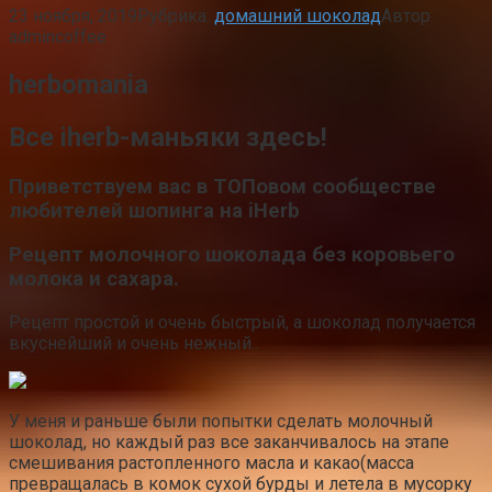
23 ноября, 2019
Рубрика:
домашний шоколад
Автор:
admincoffee
herbomania
Bсе iherb-маньяки здесь!
Приветствуем вас в ТОПовом сообществе
любителей шопинга на iHerb
Рецепт молочного шоколада без коровьего
молока и сахара.
Рецепт простой и очень быстрый, а шоколад получается
вкуснейший и очень нежный..
У меня и раньше были попытки сделать молочный
шоколад, но каждый раз все заканчивалось на этапе
смешивания растопленного масла и какао(масса
превращалась в комок сухой бурды и летела в мусорку