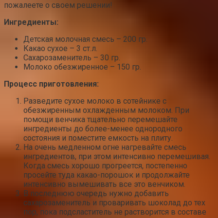
пожалеете о своем решении!
Ингредиенты:
Детская молочная смесь – 200 гр.
Какао сухое – 3 ст.л.
Сахарозаменитель – 30 гр.
Молоко обезжиренное – 150 гр.
Процесс приготовления:
Разведите сухое молоко в сотейнике с
обезжиренным охлажденным молоком. При
помощи венчика тщательно перемешайте
ингредиенты до более-менее однородного
состояния и поместите емкость на плиту.
На очень медленном огне нагревайте смесь
ингредиентов, при этом интенсивно перемешивая.
Когда смесь хорошо прогреется, постепенно
просейте туда какао-порошок и продолжайте
интенсивно вымешивать все это венчиком.
В последнюю очередь нужно добавить
сахарозаменитель и проваривать шоколад до тех
пор, пока подсластитель не растворится в составе