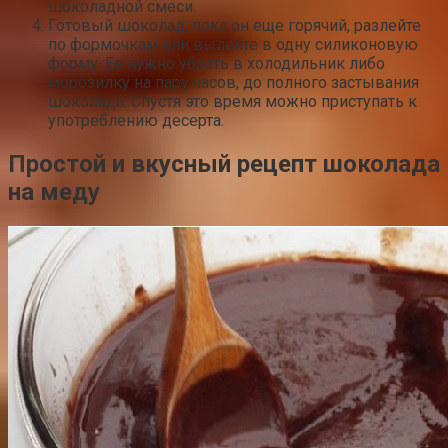
шоколадной смеси.
Готовый шоколад, пока он еще горячий, разлейте
по формочкам или вылейте в одну силиконовую
форму. Ее нужно убрать в холодильник либо
морозилку на пару часов, до полного застывания
шоколада. Спустя это время можно приступать к
употреблению десерта.
Простой и вкусный рецепт шоколада
на меду