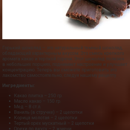
Горький шоколад – это натуральный темный шоколад,
обладающий характерным вкусом. Это смесь крепкого
аромата какао и терпкой горечи. Этот шоколад полезен
в небольших порциях, поднимает настроение и улучшает
концентрацию. Теперь вы сможете приготовить это
лакомство самостоятельно, следуя нашему рецепту.
Ингредиенты:
Какао плитка – 250 гр.
Масло какао – 150 гр.
Мед – 8 ст.л.
Ваниль (в стручке) – 2 щепотки
Корица молотая – 2 щепотки
Тертый орех мускатный – 2 щепотки
Орехи по вкусу – 2 жмени