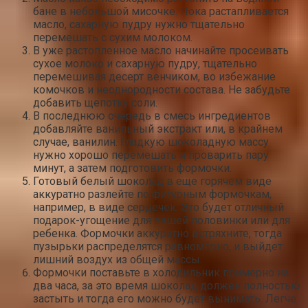
бане в небольшой мисочке. Пока растапливается
масло, сахарную пудру нужно тщательно
перемешать с сухим молоком.
В уже растопленное масло начинайте просеивать
сухое молоко и сахарную пудру, тщательно
перемешивая десерт венчиком, во избежание
комочков и неоднородности состава. Не забудьте
добавить щепотку соли.
В последнюю очередь в смесь ингредиентов
добавляйте ванильный экстракт или, в крайнем
случае, ванилин. Гладкую шоколадную массу
нужно хорошо перемешать и проварить пару
минут, а затем подготовить формочки.
Готовый белый шоколад в еще горячем виде
аккуратно разлейте по фигурным формочкам,
например, в виде сердечек. Это будет отличный
подарок-угощение для вашей половинки или для
ребенка. Формочки аккуратно встряхните, тогда
пузырьки распределятся равномерно, и выйдет
лишний воздух из общей массы.
Формочки поставьте в холодильник примерно на
два часа, за это время шоколад должен полностью
застыть и тогда его можно будет вынимать. Легче