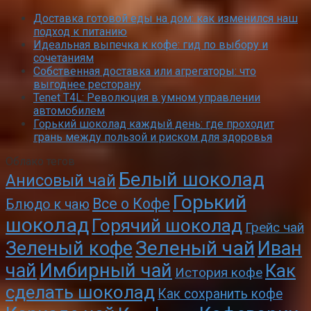
Доставка готовой еды на дом: как изменился наш
подход к питанию
Идеальная выпечка к кофе: гид по выбору и
сочетаниям
Собственная доставка или агрегаторы: что
выгоднее ресторану
Tenet T4L: Революция в умном управлении
автомобилем
Горький шоколад каждый день: где проходит
грань между пользой и риском для здоровья
Облако тегов
Белый шоколад
Анисовый чай
Горький
Все о Кофе
Блюдо к чаю
шоколад
Горячий шоколад
Грейс чай
Зеленый чай
Зеленый кофе
Иван
чай
Имбирный чай
Как
История кофе
сделать шоколад
Как сохранить кофе