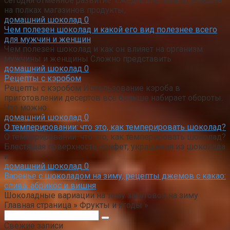
сегодня отменное развитие. Ежедневно можно увидеть
на полках магазинов продукты,
домашний шоколад
0
Чем полезен шоколад и какой его вид полезнее всего
для мужчин и женщин
Чем полезен шоколад и как он влияет на организм
мужчины и женщины Сложно представить
домашний шоколад
0
Рецепты с кэробом
Рецепты с кэробом Использование кэроба в
приготовлении десертов все больше набирает обороты.
Что можно
домашний шоколад
0
О темперировании: что это, как темперировать шоколад?
О темперировании: что это, как темперировать шоколад?
Блестящая поверхность конфет, украшения из шоколада
и
домашний шоколад
0
Варенье с шоколадом на зиму, рецепты джемов с какао:
слива, абрикос и вишня
Шоколадные вариации на тему заготовок на зиму
Главная страница » Фрукты и ягоды »
Поиск:
Свежие записи