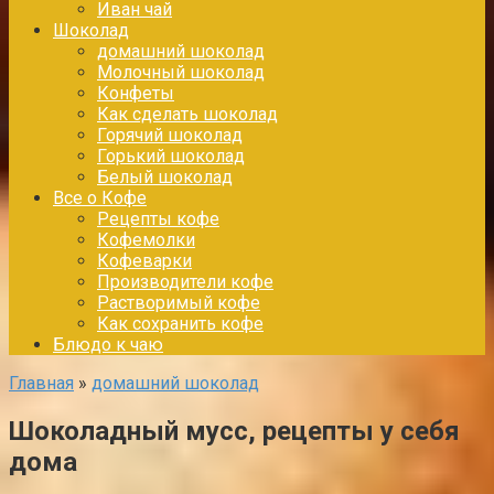
Иван чай
Шоколад
домашний шоколад
Молочный шоколад
Конфеты
Как сделать шоколад
Горячий шоколад
Горький шоколад
Белый шоколад
Все о Кофе
Рецепты кофе
Кофемолки
Кофеварки
Производители кофе
Растворимый кофе
Как сохранить кофе
Блюдо к чаю
Главная
»
домашний шоколад
Шоколадный мусс, рецепты у себя
дома