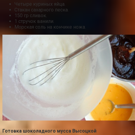
Четыре куриных яйца.
Стакан сахарного песка.
150 гр сливок.
1 стручок ванили.
Морская соль на кончике ножа.
Готовка шоколадного мусса Высоцкой