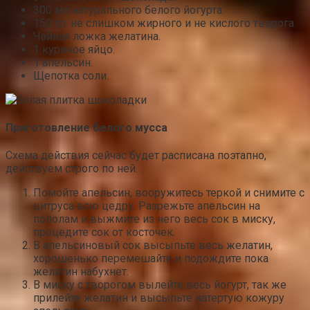
300 мл натурального белого йогурта.
150 гр. не слишком жирного и не кислого творога.
Чайная ложка желатина.
1 куриное яйцо.
1 апельсин.
Щепотка соли.
Приготовление белого мусса
Схема действия сейчас будет расписана поэтапно,
действуем строго по ней.
Помойте апельсин, вооружитесь теркой и снимите с
цитруса всю цедру. Разрежьте апельсин на
пополам и выжмите из него весь сок в миску,
процедите сок от косточек.
В апельсиновый сок высыпьте весь желатин,
хорошенько перемешайте и подождите пока
желатин набухнет.
В миску с творогом вылейте весь йогурт, так же
прилейте желатин и высыпьте натертую кожуру