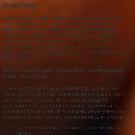
шоколада
Самостоятельно приготовить вкусный и воздушный
шоколадный мусс в домашних условиях совсем не
трудно, тем более вы будите осваивать готовку с
нашими пошаговыми рекомендациями. Поверьте,
никакая наша инструкция не введет вас в ступор, вы с
легкостью все поймете и повторите! Как мы уже
сказали рецепт шоколадного мусса у нас для вас не
один, а три.
Мусс из шоколада по рецепту телеведущей
Юлии Высоцкой
Очень многим кулинарам нравится передача Юлии
Высоцкой «Едим дома», а именно ее вкусные и простые
в исполнении рецепты. И сегодня мы решили
рассказать вам рецепт шоколадного мусса от этой
кулинарной теле-дивы. И начнем мы свой кулинарный
рассказ со списка нужных компонентов для готовки:
Черный или белый шоколад- 2 стограммовых
плитки.