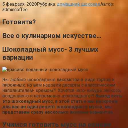
5 февраля, 2020
Рубрика:
домашний шоколад
Автор:
admincoffee
Готовите?
Все о кулинарном искусстве…
Шоколадный мусс- 3 лучших
вариации
Вы любите шоколадные лакомства в виде тортов и
пирожных, но вам надоели десерты с классическим
наполнителем- кремом?! Хочется чего-нибудь легкого,
воздушного и непременно шоколадного?!
Выход есть-
это шоколадный мусс, в этой статье мы раскроем
для вас не один рецепт шоколадного мусса, мы
представим сразу несколько вкусных вариантов.
Учимся готовить мусс на основе