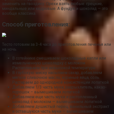
заменить на гвоздику. Орехи взять любые: грецкие,
миндальные или кедровые. А фундук и шоколад — это
вообще классика.
Способ приготовления:
Тесто готовим за 3-4 часа до приготовления печенья или
на ночь.
В сотейнике смешиваем шоколадные капли или
измельченную шоколадку с молоком.
Растапливаем при невысокой температуре.
В глубокую миску насыпаем сахар, добавляем
мягкое сливочное масло, куриные яйца, соль.
Растираем до однородной консистенции лопаткой.
Добавляем 1/3 часть муки, разрыхлитель, какао-
порошок – вымешиваем лопаткой
Добавляем еще часть муки и растопленный
шоколад с молоком — вымешиваем лопаткой.
Добавляем душистый перец, ванильный экстракт
и оставшуюся часть муки — вымешиваем