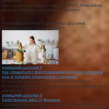
variacii.html
https://joinfo.com/leisure/cookery/1260975_Shokoladnoe-
pechene-mramornoy-korochkoy—retsept.html
0
Понравилась статья? Поделиться с друзьями:
Вам также может быть интересно
домашний шоколад
0
Как справиться с приготовлением вкусной и здоровой
еды в условиях ограниченного времени?
В современном мире, где каждая минута имеет
большую ценность, вопрос приготовления питания часто
становится
домашний шоколад
0
Качественное мясо от фермера
Современная химическая промышленность имеет