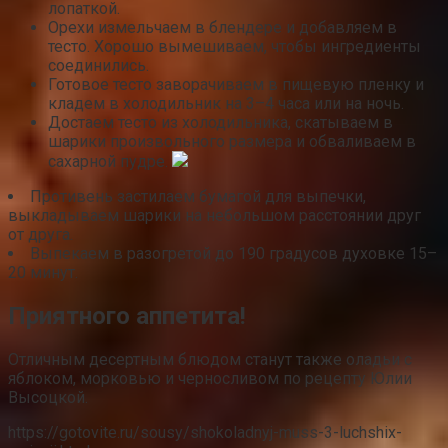
лопаткой.
Орехи измельчаем в блендере и добавляем в
тесто. Хорошо вымешиваем, чтобы ингредиенты
соединились.
Готовое тесто заворачиваем в пищевую пленку и
кладем в холодильник на 3–4 часа или на ночь.
Достаем тесто из холодильника, скатываем в
шарики произвольного размера и обваливаем в
сахарной пудре.
Противень застилаем бумагой для выпечки,
выкладываем шарики на небольшом расстоянии друг
от друга.
Выпекаем в разогретой до 190 градусов духовке 15–
20 минут.
Приятного аппетита!
Отличным десертным блюдом станут также оладьи с
яблоком, морковью и черносливом по рецепту Юлии
Высоцкой.
https://gotovite.ru/sousy/shokoladnyj-muss-3-luchshix-