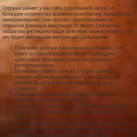
Готовка займет у вас пять с половиной часов, но
большее количество времени естественно придется на
замораживание. Сам процесс приготовления не
слишком длинный, максимум 30 минут. Сейчас мы
пошагово распишем ваши действия, можно сказать, что
это будет небольшая инструкция. Действуем!
Положите кусочки шоколадки в сотейник, а на
плиту поставьте водяную баню. Помещаем
шоколадку на водную баню и хорошенько
растапливаем ее.
Наливаем сливки в миску, стручок ванили,
аккуратно режем вдоль, чтобы вытащить все
семена. Вынутые семена опускаем в чашу со
сливками.
Приливаем «ванильные сливки» в жидкий
шоколад. Отставляем в сторону.
Берем миску, сейчас мы будем отделять белки от
желтка, не торопимся, делаем все медленно и
аккуратно.
К оставшимся в одиночестве желткам насыпаем
сахарный песок и хорошенько взбиваем, а затем
выливаем в массу из сливок и шоколада.