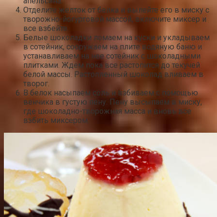
апельсина.
Отделите желток от белка и вылейте его в миску с
творожно-йогуртовой массой, включите миксер и
все взбейте.
Белые шоколадки ломаем на куски и укладываем
в сотейник, сооружаем на плите водяную баню и
устанавливаем на нее сотейник с шоколадными
плитками. Ждем пока все растопится до текучей
белой массы. Растопленный шоколад вливаем в
творог.
В белок насыпаем соль и взбиваем с помощью
венчика в густую пену. Пену высыпаем в миску,
где шоколадно-творожная масса и вновь все
взбить миксером.