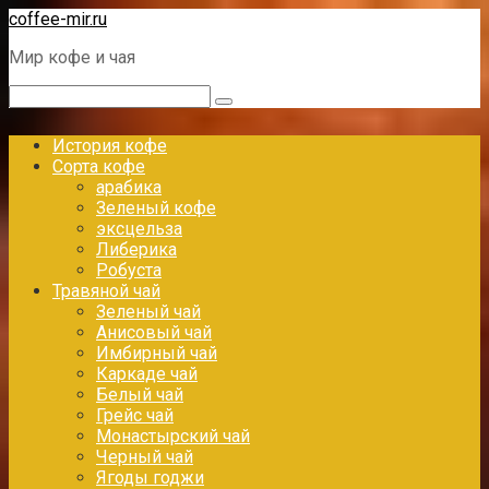
Перейти
coffee-mir.ru
к
Мир кофе и чая
контенту
Поиск:
История кофе
Сорта кофе
арабика
Зеленый кофе
эксцельза
Либерика
Робуста
Травяной чай
Зеленый чай
Анисовый чай
Имбирный чай
Каркаде чай
Белый чай
Грейс чай
Монастырский чай
Черный чай
Ягоды годжи