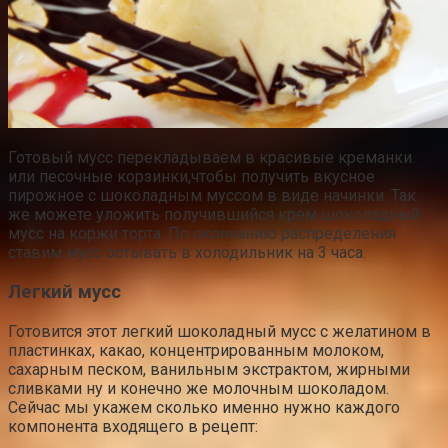
Готовый мусс перекладываем в красивые креманки
или песочные корзинки,чтобы получить вкусное
пирожное с шоколадным муссом в виде начинки. Так
же можете уложить получившийся крем шоколадный
мусс на коржи торта. По окончанию распределения
ставим мусс остывать в холодильник на 3 часа.
Легкий мусс
Готовится этот легкий шоколадный мусс с желатином в
пластинках, какао, концентрированным молоком,
сахарным песком, ванильным экстрактом, жирными
сливками ну и конечно же молочным шоколадом.
Сейчас мы укажем сколько именно нужно каждого
компонента входящего в рецепт: