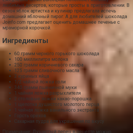
любимых десертов, которые просты в приготовлении. В
сезон яблок артистка и кулинар предлагала испечь
домашний яблочный пирог. А для любителей шоколада
Joinfo.com предлагает оценить домашнее печенье с
мраморной корочкой.
Ингредиенты
60 грамм черного горького шоколада
100 миллилитра молока
250 грамм коричневого сахара
125 грамм сливочного масла
2 куриных яйца
1/2 чайной ложки соли
340 грамм пшеничной муки
1 чайная ложка разрыхлителя
2 столовые ложки какао-порошка
1 щепотка душистого молотого перца
1 чайная ложка ванильного экстракта
Горсть орехов
Сахарная пудра для украшения по вкусу
Примечание: Душистый перец в рецепте можно