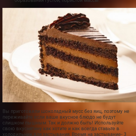
образования густой, пористой массы.
Вы приготовили шоколадный мусс без яиц, поэтому не
переживайте если ваше вкусное блюдо не будут
слишком пышным. Так и должно быть! Используйте
свою вкуснятину как хотите и как всегда ставьте в
холодильник для застывания. Время на застывание- 3