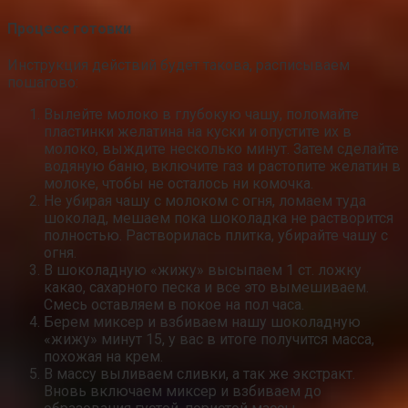
Процесс готовки
Инструкция действий будет такова, расписываем
пошагово:
Вылейте молоко в глубокую чашу, поломайте
пластинки желатина на куски и опустите их в
молоко, выждите несколько минут. Затем сделайте
водяную баню, включите газ и растопите желатин в
молоке, чтобы не осталось ни комочка.
Не убирая чашу с молоком с огня, ломаем туда
шоколад, мешаем пока шоколадка не растворится
полностью. Растворилась плитка, убирайте чашу с
огня.
В шоколадную «жижу» высыпаем 1 ст. ложку
какао, сахарного песка и все это вымешиваем.
Смесь оставляем в покое на пол часа.
Берем миксер и взбиваем нашу шоколадную
«жижу» минут 15, у вас в итоге получится масса,
похожая на крем.
В массу выливаем сливки, а так же экстракт.
Вновь включаем миксер и взбиваем до