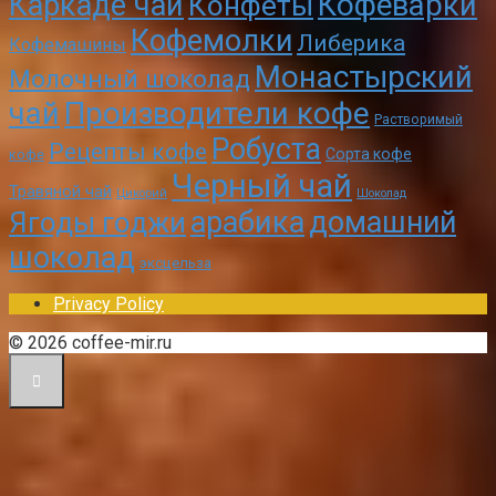
Кофеварки
Каркаде чай
Конфеты
Кофемолки
Либерика
Кофемашины
Монастырский
Молочный шоколад
чай
Производители кофе
Растворимый
Робуста
Рецепты кофе
Сорта кофе
кофе
Черный чай
Травяной чай
Цикорий
Шоколад
арабика
домашний
Ягоды годжи
шоколад
эксцельза
Privacy Policy
© 2026 coffee-mir.ru