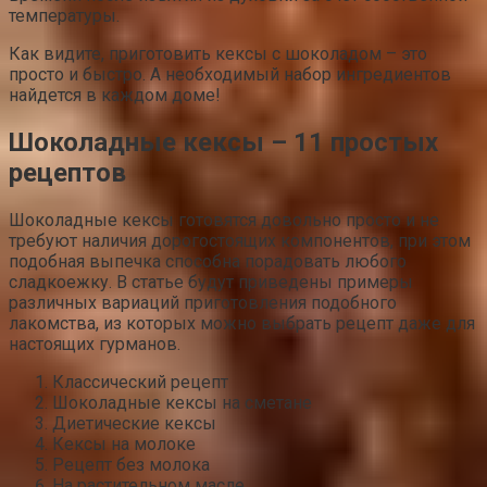
температуры.
Как видите, приготовить кексы с шоколадом – это
просто и быстро. А необходимый набор ингредиентов
найдется в каждом доме!
Шоколадные кексы – 11 простых
рецептов
Шоколадные кексы готовятся довольно просто и не
требуют наличия дорогостоящих компонентов, при этом
подобная выпечка способна порадовать любого
сладкоежку. В статье будут приведены примеры
различных вариаций приготовления подобного
лакомства, из которых можно выбрать рецепт даже для
настоящих гурманов.
Классический рецепт
Шоколадные кексы на сметане
Диетические кексы
Кексы на молоке
Рецепт без молока
На растительном масле