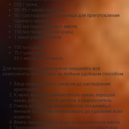
200 г муки;
90–95 г какао-порошка;
50 г растворимого шоколада для приготовления
горячего напитка;
150 мл подсолнечного масла;
150 мл газированной воды;
1 пакет разрыхлителя.
100 мл сливок;
75 г шоколада;
35 г масла сливочного.
Для получения глазури нужно соединить все
компоненты и растопить их любым удобным способом.
Яйца перемешать с сахаром до растворения
кристаллов.
К муке всыпать перемолотые орехи, порошок
какао, растворимый напиток и разрыхлитель.
Смесь из сыпучих компонентов соединить с
яичным составом, вымешивать до удаления всех
комков.
Влить газированную воду и подсолнечное масло.
Продолжительность выпекания – 90 минут при