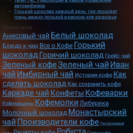
Tenet T4L: Революция в умном управлении
автомобилем
Горький шоколад каждый день: где проходит
грань между пользой и риском для здоровья
Облако тегов
Белый шоколад
Анисовый чай
Горький
Все о Кофе
Блюдо к чаю
шоколад
Горячий шоколад
Грейс чай
Зеленый чай
Зеленый кофе
Иван
чай
Имбирный чай
Как
История кофе
сделать шоколад
Как сохранить кофе
Кофеварки
Каркаде чай
Конфеты
Кофемолки
Либерика
Кофемашины
Монастырский
Молочный шоколад
чай
Производители кофе
Растворимый
Робуста
Рецепты кофе
Сорта кофе
кофе