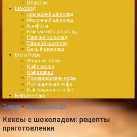
Иван чай
Шоколад
домашний шоколад
Молочный шоколад
Конфеты
Как сделать шоколад
Горячий шоколад
Горький шоколад
Белый шоколад
Все о Кофе
Рецепты кофе
Кофемолки
Кофеварки
Производители кофе
Растворимый кофе
Как сохранить кофе
Блюдо к чаю
Главная
»
Горький шоколад
Кексы с шоколадом: рецепты
приготовления