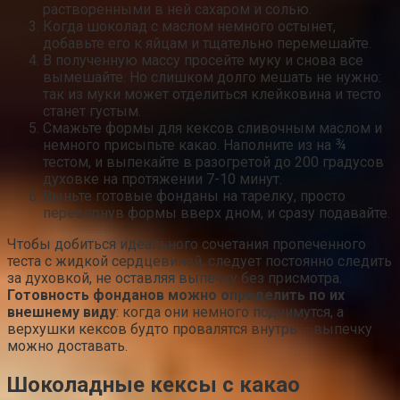
растворенными в ней сахаром и солью.
Когда шоколад с маслом немного остынет,
добавьте его к яйцам и тщательно перемешайте.
В полученную массу просейте муку и снова все
вымешайте. Но слишком долго мешать не нужно:
так из муки может отделиться клейковина и тесто
станет густым.
Смажьте формы для кексов сливочным маслом и
немного присыпьте какао. Наполните из на ¾
тестом, и выпекайте в разогретой до 200 градусов
духовке на протяжении 7-10 минут.
Выньте готовые фонданы на тарелку, просто
перевернув формы вверх дном, и сразу подавайте.
Чтобы добиться идеального сочетания пропеченного
теста с жидкой сердцевиной, следует постоянно следить
за духовкой, не оставляя выпечку без присмотра.
Готовность фонданов можно определить по их
внешнему виду
: когда они немного поднимутся, а
верхушки кексов будто провалятся внутрь – выпечку
можно доставать.
Шоколадные кексы с какао