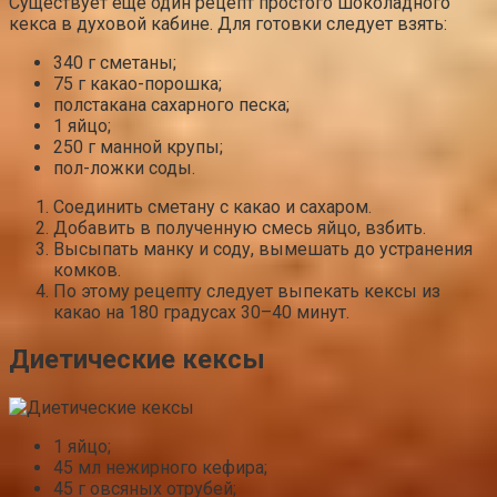
Существует еще один рецепт простого шоколадного
кекса в духовой кабине. Для готовки следует взять:
340 г сметаны;
75 г какао-порошка;
полстакана сахарного песка;
1 яйцо;
250 г манной крупы;
пол-ложки соды.
Соединить сметану с какао и сахаром.
Добавить в полученную смесь яйцо, взбить.
Высыпать манку и соду, вымешать до устранения
комков.
По этому рецепту следует выпекать кексы из
какао на 180 градусах 30–40 минут.
Диетические кексы
1 яйцо;
45 мл нежирного кефира;
45 г овсяных отрубей;