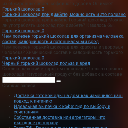
из обжаренных зерен кофейного дерева. Он имеет
Горький шоколад
0
Горький шоколад при диабете, можно есть и это полезно
Горький шоколад при диабете Горький шоколад Можно
ли употреблять шоколад при диабете? Казалось бы,
Горький шоколад
0
Чем полезен горький шоколад для организма человека,
состав, калорийность и потенциальный вред
Чем полезен горький шоколад для красоты и здоровья
человека? Химический состав и калорийность горького
Горький шоколад
0
Черный горький шоколад польза и вред
Сколько калорий в горьком шоколаде Польза горького
шоколада Натуральный продукт без добавок в составе
Поиск:
Свежие записи
Доставка готовой еды на дом: как изменился наш
подход к питанию
Идеальная выпечка к кофе: гид по выбору и
сочетаниям
Собственная доставка или агрегаторы: что
выгоднее ресторану