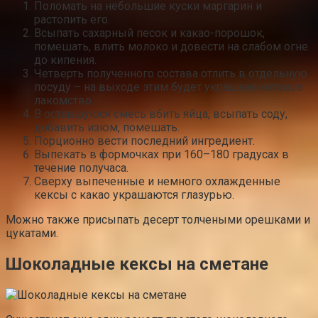
Поломать на небольшие куски маргарин и
растопить его.
Всыпать сахарный песок и какао-порошок,
помешать, влить молоко и довести на слабом огне
до кипения.
Четверть полученного состава отлить в отдельную
посуду – на выходе этим будет украшено готовое
лакомство.
В оставшуюся смесь вбить яйца, всыпать соду,
добавить изюм, помешать.
Порционно вести последний ингредиент.
Выпекать в формочках при 160–180 градусах в
течение получаса.
Сверху выпеченные и немного охлажденные
кексы с какао украшаются глазурью.
Можно также присыпать десерт толчеными орешками и
цукатами.
Шоколадные кексы на сметане