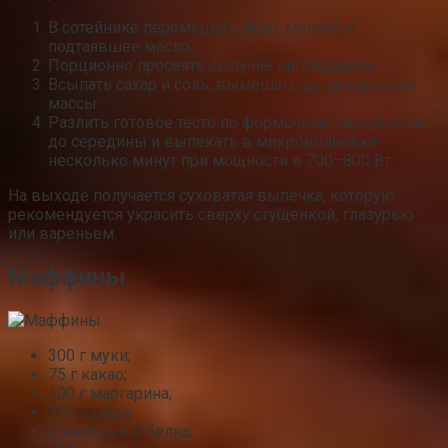
В сотейнике перемешать яйцо, молоко и
подтаявшее масло.
Порционно просеять сыпучие ингредиенты.
Всыпать сахар и соль, вымешать до однородной
массы.
Разлить готовое тесто по формочкам, заполняя их
до середины и выпекать в микроволновке
несколько минут при мощности в 700–800 Вт.
На выходе получается суховатая выпечка, которую
рекомендуется украсить сверху сгущенкой, глазурью
или вареньем.
Маффины
300 г муки;
75 г какао;
100 г маргарина;
75 г сахара;
2 желтка и 2 белка;