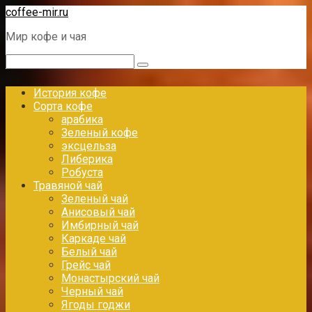
Перейти
coffee-mir.ru
к
Мир кофе и чая
контенту
Поиск:
История кофе
Сорта кофе
арабика
Зеленый кофе
эксцельза
Либерика
Робуста
Травяной чай
Зеленый чай
Анисовый чай
Имбирный чай
Каркаде чай
Белый чай
Грейс чай
Монастырский чай
Черный чай
Ягоды годжи