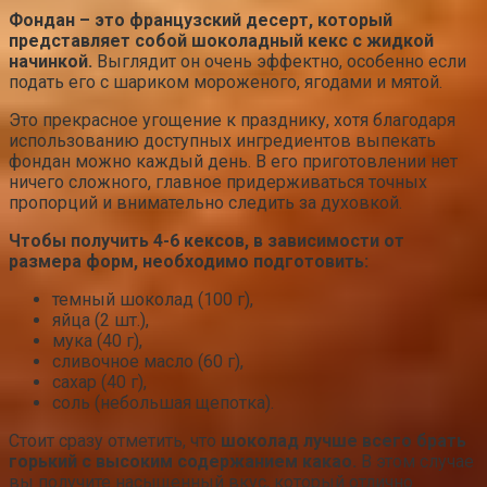
Фондан – это французский десерт, который
представляет собой шоколадный кекс с жидкой
начинкой.
Выглядит он очень эффектно, особенно если
подать его с шариком мороженого, ягодами и мятой.
Это прекрасное угощение к празднику, хотя благодаря
использованию доступных ингредиентов выпекать
фондан можно каждый день. В его приготовлении нет
ничего сложного, главное придерживаться точных
пропорций и внимательно следить за духовкой.
Чтобы получить 4-6 кексов, в зависимости от
размера форм, необходимо подготовить:
темный шоколад (100 г),
яйца (2 шт.),
мука (40 г),
сливочное масло (60 г),
сахар (40 г),
соль (небольшая щепотка).
Стоит сразу отметить, что
шоколад лучше всего брать
горький с высоким содержанием какао.
В этом случае
вы получите насыщенный вкус, который отлично