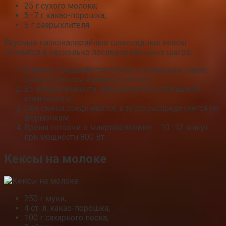
25 г сухого молока;
5–7 г какао-порошка;
5 г разрыхлителя.
Вкусные низкокалорийные шоколадные кексы
готовятся в несколько последовательных шагов:
В миске соединяются отруби с порошком какао,
сухим молоком и разрыхлителем.
Во второй емкости смешиваются оставшиеся
компоненты.
Обе смеси соединяются, и тесто распределяется по
формочкам.
Время готовки в микроволновке – 10–12 минут
при мощности 800 Вт.
Кексы на молоке
250 г муки;
4 ст. л. какао-порошка;
100 г сахарного песка;