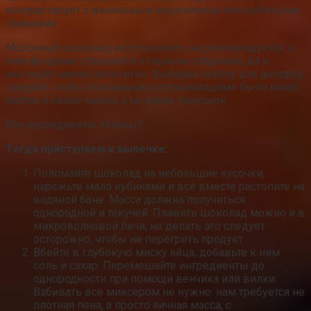
контрастирует с ванильным мороженым или взбитыми
сливками.
Молочный шоколад использовать не рекомендуется: с
ним фонданы становятся слишком сладкими, да и
выглядят менее аппетитно. Выбирая плитку для десерта,
следите, чтобы основными составляющими были какао
тертое и какао-масло, а не какао-порошок.
Все ингредиенты готовы?
Тогда приступаем к выпечке:
Поломайте шоколад на небольшие кусочки,
нарежьте мало кубиками и все вместе растопите на
водяной бане. Масса должна получиться
однородной и текучей. Плавить шоколад можно и в
микроволновой печи, но делать это следует
осторожно, чтобы не перегреть продукт.
Вбейте в глубокую миску яйца, добавьте к ним
соль и сахар. Перемешайте ингредиенты до
однородности при помощи венчика или вилки.
Взбивать все миксером не нужно: нам требуется не
плотная пена, а просто яичная масса, с