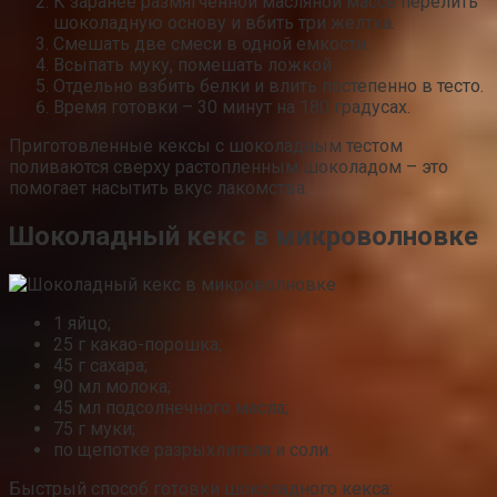
К заранее размягченной масляной массе перелить
шоколадную основу и вбить три желтка.
Смешать две смеси в одной емкости.
Всыпать муку, помешать ложкой.
Отдельно взбить белки и влить постепенно в тесто.
Время готовки – 30 минут на 180 градусах.
Приготовленные кексы с шоколадным тестом
поливаются сверху растопленным шоколадом – это
помогает насытить вкус лакомства.
Шоколадный кекс в микроволновке
1 яйцо;
25 г какао-порошка;
45 г сахара;
90 мл молока;
45 мл подсолнечного масла;
75 г муки;
по щепотке разрыхлителя и соли.
Быстрый способ готовки шоколадного кекса: