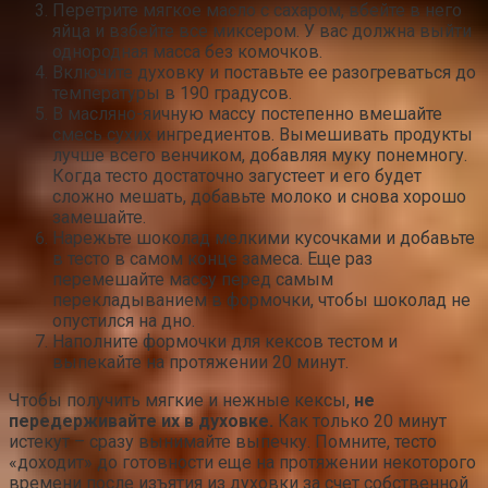
Перетрите мягкое масло с сахаром, вбейте в него
яйца и взбейте все миксером. У вас должна выйти
однородная масса без комочков.
Включите духовку и поставьте ее разогреваться до
температуры в 190 градусов.
В масляно-яичную массу постепенно вмешайте
смесь сухих ингредиентов. Вымешивать продукты
лучше всего венчиком, добавляя муку понемногу.
Когда тесто достаточно загустеет и его будет
сложно мешать, добавьте молоко и снова хорошо
замешайте.
Нарежьте шоколад мелкими кусочками и добавьте
в тесто в самом конце замеса. Еще раз
перемешайте массу перед самым
перекладыванием в формочки, чтобы шоколад не
опустился на дно.
Наполните формочки для кексов тестом и
выпекайте на протяжении 20 минут.
Чтобы получить мягкие и нежные кексы,
не
передерживайте их в духовке.
Как только 20 минут
истекут – сразу вынимайте выпечку. Помните, тесто
«доходит» до готовности еще на протяжении некоторого
времени после изъятия из духовки за счет собственной