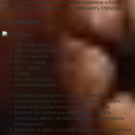
другим рецептурам он получается влажным и более
сочным, поэтому его можно не смазывать глазурью.
На глазури
200 г маргарина;
300 г сахарного песка;
125 мл молока;
90–95 г какао;
400 г муки;
4 яйца;
пол-ложки соды;
щепотка ванилина.
Поломать маргарин на куски, положить в
металлическую емкость с сахарным песком и
какао-порошком, сверху залить молоком.
Вскипятить полученный состав, проварить
несколько минут, не забывая мешать, отставить
охлаждаться.
Просеять в смесь сыпучие компоненты, указанные