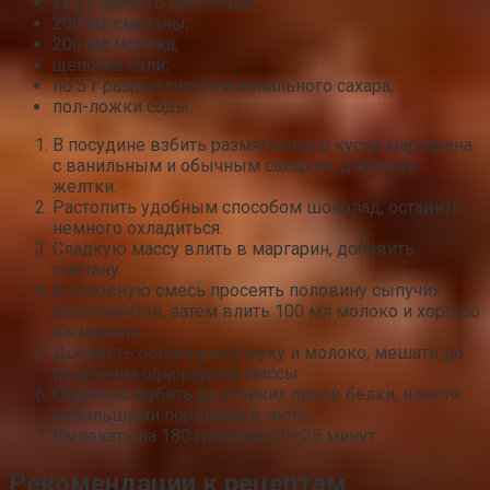
225 г черного шоколада;
200 мл сметаны;
200 мл молока;
щепотка соли;
по 5 г разрыхлителя и ванильного сахара;
пол-ложки соды.
В посудине взбить размягченные куски маргарина
с ванильным и обычным сахаром, добавить
желтки.
Растопить удобным способом шоколад, оставить
немного охладиться.
Сладкую массу влить в маргарин, добавить
сметану.
В основную смесь просеять половину сыпучих
компонентов, затем влить 100 мл молоко и хорошо
вымешать.
Добавить оставшуюся муку и молоко, мешать до
получения однородной массы.
Отдельно взбить до стойких пиков белки, ввести
небольшими порциями в тесто.
Выпекать на 180 градусах 20–25 минут.
Рекомендации к рецептам