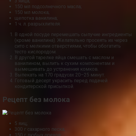
3 яйца;
150 мл подсолнечного масла;
150 мл молока;
щепотка ванилина;
1 ч. л. разрыхлителя.
В одной посуде перемешать сыпучие ингредиенты
(кроме ванилина). Желательно просеять их через
сито с мелкими отверстиями, чтобы обогатить
тесто кислородом.
В другой тарелке яйца смешать с маслом и
ванилином, вылить к сухим компонентам и
вымешивать до устранения комков.
Выпекать на 170 градусах 20–25 минут.
Готовый десерт украсить перед подачей
кондитерской присыпкой.
Рецепт без молока
5 яиц;
300 г сахарного песка;
150 г любых орехов;