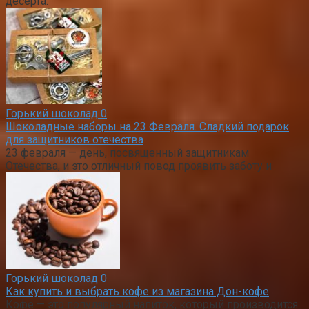
десерта.
Горький шоколад
0
Шоколадные наборы на 23 Февраля. Сладкий подарок
для защитников отечества
23 февраля — день, посвященный защитникам
Отечества, и это отличный повод проявить заботу и
Горький шоколад
0
Как купить и выбрать кофе из магазина Дон-кофе
Кофе — это популярный напиток, который производится