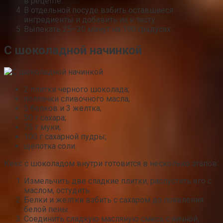
в рецепте.
В отдельной посуде взбить оставшиеся
ингредиенты и добавить их к тесту.
Выпекать 25–30 минут на 190 градусах.
С шоколадной начинкой
2 плитки черного шоколада;
полпачки сливочного масла;
5 белков и 3 желтка;
50 г сахара;
75 г муки;
100 г сахарной пудры;
щепотка соли.
Кекс с шоколадом внутри готовится в несколько этапов:
Измельчить две сладкие плитки, распустить его с
маслом, остудить.
Белки и желтки взбить с сахаром до появления
белой пены.
Соединить сладкую масляную смесь с яичной,