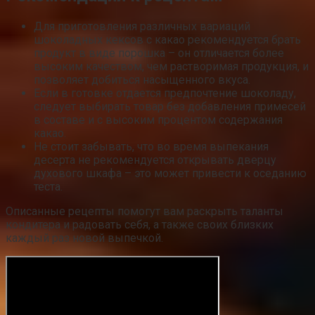
Для приготовления различных вариаций
шоколадных кексов с какао рекомендуется брать
продукт в виде порошка – он отличается более
высоким качеством, чем растворимая продукция, и
позволяет добиться насыщенного вкуса.
Если в готовке отдается предпочтение шоколаду,
следует выбирать товар без добавления примесей
в составе и с высоким процентом содержания
какао.
Не стоит забывать, что во время выпекания
десерта не рекомендуется открывать дверцу
духового шкафа – это может привести к оседанию
теста.
Описанные рецепты помогут вам раскрыть таланты
кондитера и радовать себя, а также своих близких
каждый раз новой выпечкой.