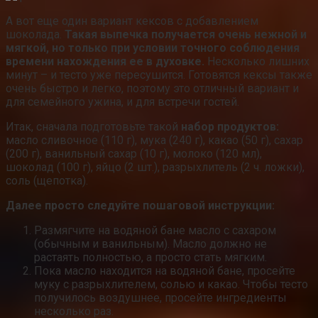
А вот еще один вариант кексов с добавлением
шоколада.
Такая выпечка получается очень нежной и
мягкой, но только при условии точного соблюдения
времени нахождения ее в духовке.
Несколько лишних
минут – и тесто уже пересушится. Готовятся кексы также
очень быстро и легко, поэтому это отличный вариант и
для семейного ужина, и для встречи гостей.
Итак, сначала подготовьте такой
набор продуктов:
масло сливочное (110 г), мука (240 г), какао (50 г), сахар
(200 г), ванильный сахар (10 г), молоко (120 мл),
шоколад (100 г), яйцо (2 шт.), разрыхлитель (2 ч. ложки),
соль (щепотка).
Далее просто следуйте пошаговой инструкции:
Размягчите на водяной бане масло с сахаром
(обычным и ванильным). Масло должно не
растаять полностью, а просто стать мягким.
Пока масло находится на водяной бане, просейте
муку с разрыхлителем, солью и какао. Чтобы тесто
получилось воздушнее, просейте ингредиенты
несколько раз.