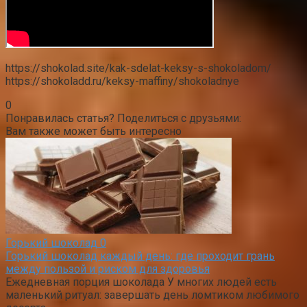
https://shokolad.site/kak-sdelat-keksy-s-shokoladom/
https://shokoladd.ru/keksy-maffiny/shokoladnye
0
Понравилась статья? Поделиться с друзьями:
Вам также может быть интересно
Горький шоколад
0
Горький шоколад каждый день: где проходит грань
между пользой и риском для здоровья
Ежедневная порция шоколада У многих людей есть
маленький ритуал: завершать день ломтиком любимого