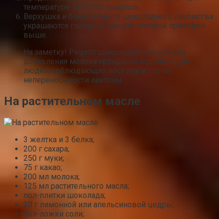
температуре 140–150 градусов.
Верхушка и бока готового шоколадного лакомства
украшаются глазурью, рецепт которой приведен
выше.
На заметку! Рецепт шоколадного кекса без
добавления молока прекрасно подойдет для
людей, соблюдающих пост или в случае
непереносимости лактозы.
На растительном масле
3 желтка и 3 белка;
200 г сахара;
250 г муки;
75 г какао;
200 мл молока;
125 мл растительного масла;
пол-плитки шоколада;
20 г лимонной или апельсиновой цедры;
пол-ложки соли;