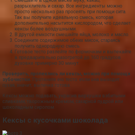
Смешайте в одной миске муку, какао,
разрыхлитель и сахар. Все ингредиенты можно
просто несколько раз просеять при помощи сита.
Так вы получите идеальную смесь, которая
дополнительно насытится кислородом, что сделает
кексы более воздушными.
В другой емкости смешайте яйца, молоко и масло.
Соедините содержимое обеих мисок, стараясь
получить однородную смесь.
Готовое тесто разлейте по формочкам и выпекайте
в предварительно разогретой до 160 градусов
духовке примерно 30 минут.
Проверить, пропеклись ли кексы, можно при помощи
зубочистки.
Проткните ею тесто: если она выходит
сухая, значит, выпечка готова.
Кексы можно подавать, украсив верхушки взбитыми
сливками, творожным кремом, сахарной пудрой или
шоколадным сиропом.
Кексы с кусочками шоколада