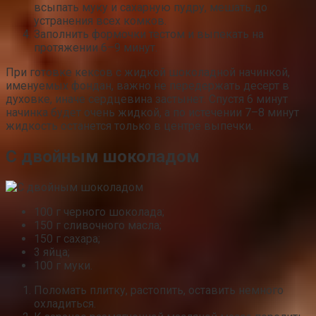
всыпать муку и сахарную пудру, мешать до
устранения всех комков.
Заполнить формочки тестом и выпекать на
протяжении 6–9 минут.
При готовке кексов с жидкой шоколадной начинкой,
именуемых фондан, важно не передержать десерт в
духовке, иначе сердцевина застынет. Спустя 6 минут
начинка будет очень жидкой, а по истечении 7–8 минут
жидкость останется только в центре выпечки.
С двойным шоколадом
100 г черного шоколада;
150 г сливочного масла;
150 г сахара;
3 яйца;
100 г муки.
Поломать плитку, растопить, оставить немного
охладиться.