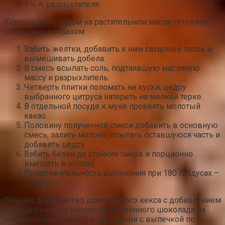
1 ч. л. разрыхлителя.
Кексы с шоколадом на растительном масле готовятся
следующим образом:
Взбить желтки, добавить к ним сахарный песок и
вымешивать добела.
В смесь всыпать соль, подтаявшую масляную
массу и разрыхлитель.
Четверть плитки поломать на куски, цедру
выбранного цитруса натереть на мелкой терке.
В отдельной посуде к муке провеять молотый
какао.
Половину полученной смеси добавить в основную
смесь, залить молоко, всыпать оставшуюся часть и
добавить цедру.
Взбить белки до стойких пиков и порционно
вмешать в основу.
Продолжительность выпекания при 180 градусах –
50 минут.
Главное достоинство шоколадного кекса с добавлением
порошка какао и высококачественного шоколада на
растительном масле – в сравнении с выпечкой по