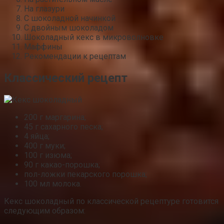
На глазури
С шоколадной начинкой
С двойным шоколадом
Шоколадный кекс в микроволновке
Маффины
Рекомендации к рецептам
Классический рецепт
200 г маргарина;
45 г сахарного песка;
4 яйца;
400 г муки;
100 г изюма;
90 г какао-порошка;
пол-ложки пекарского порошка;
100 мл молока.
Кекс шоколадный по классической рецептуре готовится
следующим образом: