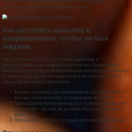
глазурью или воспользоваться растопленной
шоколадкой для создания украшений.
Как растопить шоколад в
микроволновке, чтобы он был
жидким
Недостаточно быстро растопить шоколад в
микроволновке до жидкого состояния. Необходимо,
чтобы была соблюдена правильная процедура, чтобы он
остался жидким, но не свернулся и не пригорел, а это
очень легко может произойти.
Берите шоколад без наполнителя, без орешков и
изюма. Если захотите, то вмешаете их потом.
Перед растапливанием насухо вытрите миску для
шоколада – на ней не должно быть ни капельки
воды.
Пользуйтесь только посудой для микроволновки.