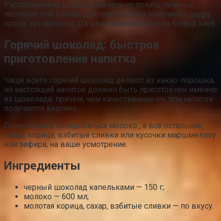
Растопленным шоколадом можно полить печенье
песочное или блины. Добавить в него лимонную цедру,
орехи, сухофрукты. Да даже намазать его на белый хлеб.
Горячий шоколад: быстрое
приготовление напитка
Чаще всего горячий шоколад делают из какао-порошка,
но настоящий напиток должен быть приготовлен именно
из шоколада, причем, чем качественнее он, тем напиток
получается вкуснее.
Помимо него понадобиться молоко , а всё остальное,
сахар, корица, взбитые сливки или кусочки маршмеллоу
или зефира, на ваше усмотрение.
Ингредиенты
черный шоколад капельками — 150 г;
молоко — 600 мл;
молотая корица, сахар, взбитые сливки — по вкусу.