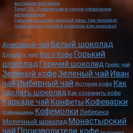
выгоднее ресторану
Tenet T4L: Революция в умном управлении
автомобилем
Горький шоколад каждый день: где проходит
грань между пользой и риском для здоровья
Облако тегов
Белый шоколад
Анисовый чай
Горький
Все о Кофе
Блюдо к чаю
шоколад
Горячий шоколад
Грейс чай
Зеленый чай
Зеленый кофе
Иван
чай
Имбирный чай
Как
История кофе
сделать шоколад
Как сохранить кофе
Кофеварки
Каркаде чай
Конфеты
Кофемолки
Либерика
Кофемашины
Монастырский
Молочный шоколад
чай
Производители кофе
Растворимый