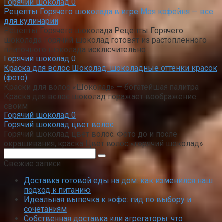
Горячий шоколад
0
Рецепты Горячего шоколада в игре Моя кофейня — все
для кулинарии
Рецепты Горячего шоколада Рецепты Горячего
шоколада Горячий шоколад готовят из растопленного
плиточного шоколада исключительно
Горячий шоколад
0
Краска для волос Шоколад: шоколадные оттенки красок
(фото)
Краски для волос «Шоколад» — богатейшая палитра
Краска для волос шоколад поражает воображение
своим
Горячий шоколад
0
Горячий шоколад цвет волос
Горячий шоколад цвет волос. Фото до и после
окрашивания, краска Цвет волос «горячий шоколад»
Поиск:
Свежие записи
Доставка готовой еды на дом: как изменился наш
подход к питанию
Идеальная выпечка к кофе: гид по выбору и
сочетаниям
Собственная доставка или агрегаторы: что