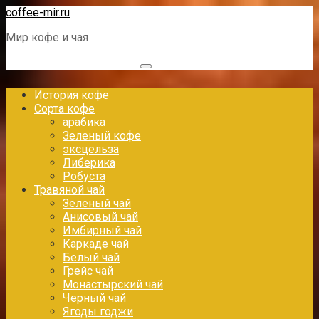
Перейти
coffee-mir.ru
к
Мир кофе и чая
контенту
Поиск:
История кофе
Сорта кофе
арабика
Зеленый кофе
эксцельза
Либерика
Робуста
Травяной чай
Зеленый чай
Анисовый чай
Имбирный чай
Каркаде чай
Белый чай
Грейс чай
Монастырский чай
Черный чай
Ягоды годжи