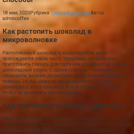
18 мая, 2020
Рубрика:
Горячий шоколад
Автор:
admincoffee
Как растопить шоколад в
микроволновке
Растопленный шоколад в кондитерском деле
пригождается очень часто. Например, когда нужно
приготовить глазурь для торта или для фруктов, сделать
шоколадные узоры. С одной стороны – невелика
сложность, возьми да растопи, микроволновая печь в
помощь. Но вы даже не представляете, сколько
тонкостей у этого процесса. И все их надо соблюсти,
чтобы не допустить порчи продукта.
Как приготовить глазурь для торта
Чаще всего вопросом, можно ли растопить шоколад в
микроволновой печи, интересуются, когда готовят декор
для торта и собираются покрыть его шоколадной