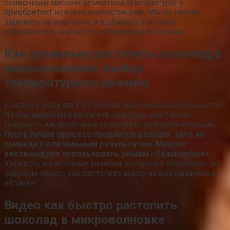
сливочным маслом комнатной температуры и
приобретает нужную консистенцию. Масло нельзя
заменять на маргарин, и выбирать его стоит
повышенной жирности и обязательно свежее.
Как правильно растопить шоколад в
микроволновке: выбор
температурного режима
В разных моделях СВЧ разная максимальная мощность.
Чтобы наверняка не сжечь шоколад, выставьте
мощность микроволновки на треть или даже меньше.
Пусть лучше процесс продлится дольше, зато не
приведет к печальным результатам. Многие
рекомендуют использовать режим «Разморозка».
Хотя есть и рисковые хозяйки, которые с точностью до
секунды знают, как растопить массу на максимальном
нагреве.
Видео как быстро растопить
шоколад в микроволновке