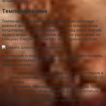
лучше больше.
Темперирование
Темперирование или прекристаллизация шоколада –
важный процесс, который необходимо освоить всем
кондитерам. Темперированный шоколад очень текучий,
из него можно сделать тонкие изящные украшения, он
глянцево блестит и ломается с характерным хрустом.
В домашних условиях, если необходимо темперировать
немного шоколада, это можно сделать в
микроволновке.
Положите кусочки шоколада в миску и поставьте в
микроволновку на полную мощность и топит 10-15
секунд.
Вынимаем, перемешиваем и ставим снова. Пока
весь шоколад не расплавится. Должны остаться
только маленькие кусочки.
Вымешиваем шоколад до однородности.