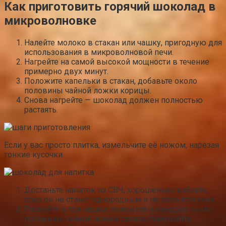
Как приготовить горячий шоколад в
микроволновке
Налейте молоко в стакан или чашку, пригодную для
использования в микроволновой печи.
Нагрейте на самой высокой мощности в течение
примерно двух минут.
Положите капельки в стакан, добавьте около
половины чайной ложки корицы.
Снова нагрейте — шоколад должен полностью
растаять.
Если у вас просто плитка, измельчите её ножом, нарезая
тонкие кусочки.
Достаньте напиток из СВЧ, хорошенько взбейте,
пока он не станет однородным и не появится пена.
Разлейте в три чашки, положите в каждую около
половины чайной ложки сахара, помешайте.