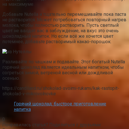
на максимуме.
Добавьте Nutella и тщательно перемешивайте пока паста
не растворится. Может потребоваться повторный нагрев
молока, чтобы полностью растворить. Пусть светлый
цвет не вводит вас в заблуждение, на вкус это очень
шоколадный напиток. Но если всё же хочется цвет
потемнее, добавьте растворимый какао-порошок.
Разливайте по чашкам и подавайте. Этот богатый Nutella
горячий шоколад является идеальным напитком, чтобы
согреться зимой, ветреной весной или дождливой
осенью.
https://candiland.ru/shokolad-svoimi-rukami/kak-rastopit-
shokolad-v-mikrovolnovke
Горячий шоколад: быстрое приготовление
напитка
0
Понравилась статья? Поделиться с друзьями: