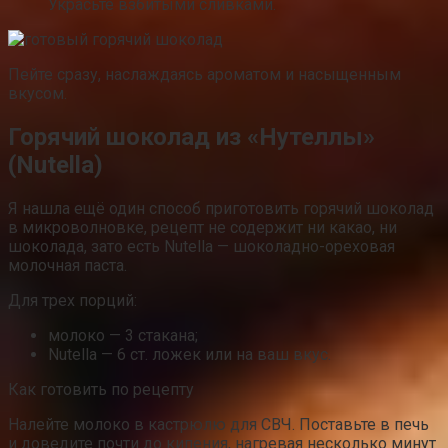
Украсьте взбитыми сливками.
Пейте сразу, наслаждаясь ароматом и насыщенным
вкусом.
Горячий шоколад из «Нутеллы»
(Nutella)
Я нашла ещё один способ приготовить горячий шоколад
в микроволновке, рецепт не содержит ни какао, ни
шоколада, зато есть Nutella — шоколадно-ореховая
молочная паста.
Для трех порций:
молоко — 3 стакана;
Nutella — 6 ст. ложек или на ваш вкус.
Как готовить по рецепту
Налейте молоко в кастрюлю для СВЧ. Поставьте в печь
и доведите почти до кипения, нагревая несколько минут