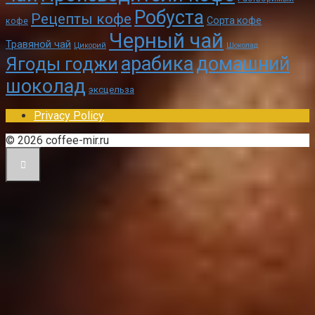
Робуста
Рецепты кофе
Сорта кофе
кофе
Черный чай
Травяной чай
Цикорий
Шоколад
арабика
домашний
Ягоды годжи
шоколад
эксцельза
Privacy Policy
© 2026 coffee-mir.ru