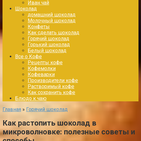
Иван чай
Шоколад
домашний шоколад
Молочный шоколад
Конфеты
Как сделать шоколад
Горячий шоколад
Горький шоколад
Белый шоколад
Все о Кофе
Рецепты кофе
Кофемолки
Кофеварки
Производители кофе
Растворимый кофе
Как сохранить кофе
Блюдо к чаю
Главная
»
Горячий шоколад
Как растопить шоколад в
микроволновке: полезные советы и
способы