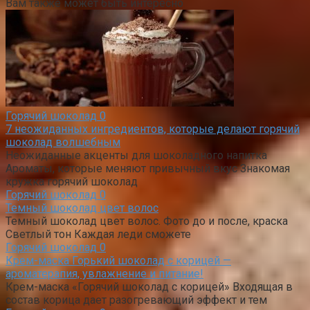
Вам также может быть интересно
Горячий шоколад
0
7 неожиданных ингредиентов, которые делают горячий
шоколад волшебным
Неожиданные акценты для шоколадного напитка
Ароматы, которые меняют привычный вкус Знакомая
кружка горячий шоколад
Горячий шоколад
0
Темный шоколад цвет волос
Темный шоколад цвет волос. Фото до и после, краска
Светлый тон Каждая леди сможете
Горячий шоколад
0
Крем-маска Горький шоколад с корицей —
ароматерапия, увлажнение и питание!
Крем-маска «Горячий шоколад с корицей» Входящая в
состав корица дает разогревающий эффект и тем