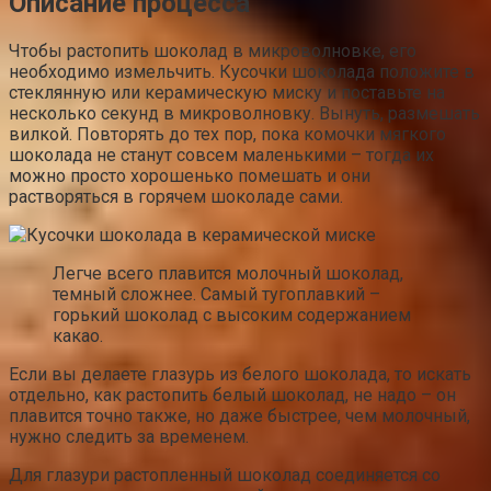
Описание процесса
Чтобы растопить шоколад в микроволновке, его
необходимо измельчить. Кусочки шоколада положите в
стеклянную или керамическую миску и поставьте на
несколько секунд в микроволновку. Вынуть, размешать
вилкой. Повторять до тех пор, пока комочки мягкого
шоколада не станут совсем маленькими – тогда их
можно просто хорошенько помешать и они
растворяться в горячем шоколаде сами.
Легче всего плавится молочный шоколад,
темный сложнее. Самый тугоплавкий –
горький шоколад с высоким содержанием
какао.
Если вы делаете глазурь из белого шоколада, то искать
отдельно, как растопить белый шоколад, не надо – он
плавится точно также, но даже быстрее, чем молочный,
нужно следить за временем.
Для глазури растопленный шоколад соединяется со