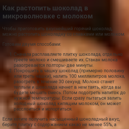
Как растопить шоколад в
микроволновке с молоком
Чтобы приготовить вкуснейший горячий шоколад,
можно растопить шоколадку со сливками или молоком.
Готовим двумя способами:
Сначала расплавляете плитку шоколада, отдельно
греете молоко и смешиваете их. Стакан молока
разогревается полторы-две минуты.
Покрошить в чашку шоколад (примерно половину
или треть чашки), налить 100 миллилитров молока,
разогреть в течение 30 секунд. Молоко станет
теплым и шоколада начнет в нем таять, когда вы
будете мешать смесь. Потом подогреть напиток до
нужной температуры. Если сразу пытаться залить
холодный шоколад кипящим молоком, он может
расслоиться и испортиться.
Если хотите получить насыщенный шоколадный вкус,
берите плитку с содержанием какао не менее 55%, а