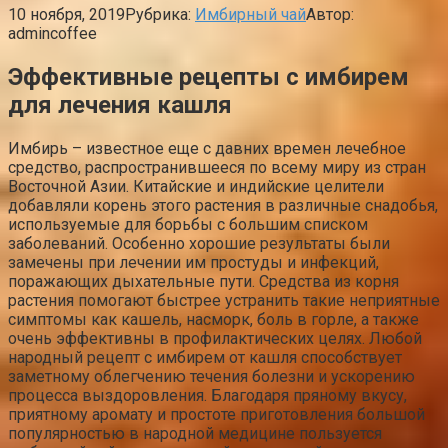
10 ноября, 2019
Рубрика:
Имбирный чай
Автор:
admincoffee
Эффективные рецепты с имбирем
для лечения кашля
Имбирь – известное еще с давних времен лечебное
средство, распространившееся по всему миру из стран
Восточной Азии. Китайские и индийские целители
добавляли корень этого растения в различные снадобья,
используемые для борьбы с большим списком
заболеваний. Особенно хорошие результаты были
замечены при лечении им простуды и инфекций,
поражающих дыхательные пути. Средства из корня
растения помогают быстрее устранить такие неприятные
симптомы как кашель, насморк, боль в горле, а также
очень эффективны в профилактических целях. Любой
народный рецепт с имбирем от кашля способствует
заметному облегчению течения болезни и ускорению
процесса выздоровления. Благодаря пряному вкусу,
приятному аромату и простоте приготовления большой
популярностью в народной медицине пользуется