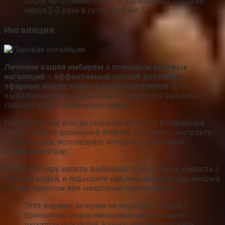
после чего снимите с огня. Принимают сладкий
сироп 2-3 раза в сутки по 5 мл.
Ингаляции
Лечение кашля имбирём с помощью паровых
ингаляций – эффективный способ доставить
эфирные масла прямо в очаг воспаления
. Для
выполнения процедуры вам понадобится ёмкость с
горячей водой и имбирное масло.
Последнее вы всегда сможете купить в ближайшей
аптеке. Если в домашней аптечке масляного экстракта
не оказалось, используйте концентрированный
имбирный отвар.
Добавьте пару капель выбранного средства в ёмкость с
горячей водой, и подышите над ней, обязательно накрыв
голову одеялом или махровым полотенцем.
Этот вариант лечения не подходит людям с
бронхитом, осложняющимся обструкцией
дыхательных путей. Вдыхание горячего пара