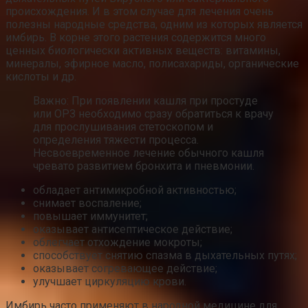
происхождения. И в этом случае для лечения очень
полезны народные средства, одним из которых является
имбирь. В корне этого растения содержится много
ценных биологически активных веществ: витамины,
минералы, эфирное масло, полисахариды, органические
кислоты и др.
Важно: При появлении кашля при простуде
или ОРЗ необходимо сразу обратиться к врачу
для прослушивания стетоскопом и
определения тяжести процесса.
Несвоевременное лечение обычного кашля
чревато развитием бронхита и пневмонии.
обладает антимикробной активностью;
снимает воспаление;
повышает иммунитет;
оказывает антисептическое действие;
облегчает отхождение мокроты;
способствует снятию спазма в дыхательных путях;
оказывает согревающее действие;
улучшает циркуляцию крови.
Имбирь часто применяют в народной медицине для