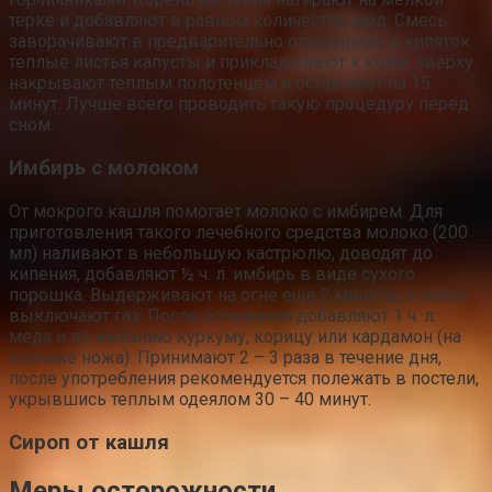
терке и добавляют в равном количестве мед. Смесь
заворачивают в предварительно опущенные в кипяток
теплые листья капусты и прикладывают к коже, сверху
накрывают теплым полотенцем и оставляют на 15
минут. Лучше всего проводить такую процедуру перед
сном.
Имбирь с молоком
От мокрого кашля помогает молоко с имбирем. Для
приготовления такого лечебного средства молоко (200
мл) наливают в небольшую кастрюлю, доводят до
кипения, добавляют ½ ч. л. имбирь в виде сухого
порошка. Выдерживают на огне еще 2 минуты, а затем
выключают газ. После остывания добавляют 1 ч. л.
меда и по желанию куркуму, корицу или кардамон (на
кончике ножа). Принимают 2 – 3 раза в течение дня,
после употребления рекомендуется полежать в постели,
укрывшись теплым одеялом 30 – 40 минут.
Сироп от кашля
Меры осторожности