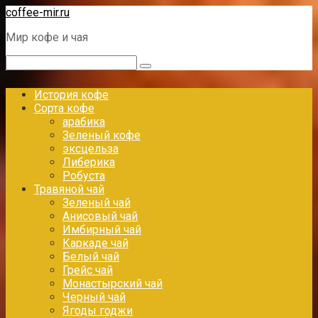
Перейти
coffee-mir.ru
к
Мир кофе и чая
контенту
Поиск:
История кофе
Сорта кофе
арабика
Зеленый кофе
эксцельза
Либерика
Робуста
Травяной чай
Зеленый чай
Анисовый чай
Имбирный чай
Каркаде чай
Белый чай
Грейс чай
Монастырский чай
Черный чай
Ягоды годжи