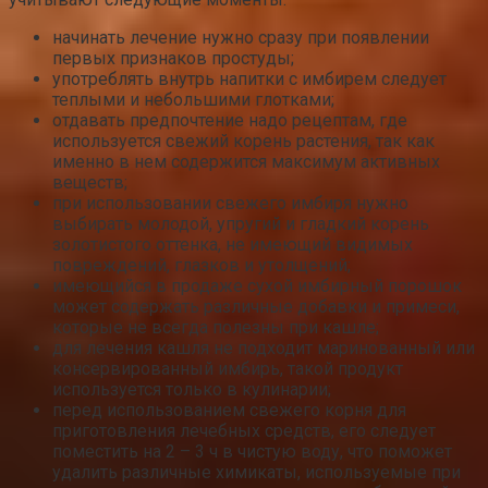
начинать лечение нужно сразу при появлении
первых признаков простуды;
употреблять внутрь напитки с имбирем следует
теплыми и небольшими глотками;
отдавать предпочтение надо рецептам, где
используется свежий корень растения, так как
именно в нем содержится максимум активных
веществ;
при использовании свежего имбиря нужно
выбирать молодой, упругий и гладкий корень
золотистого оттенка, не имеющий видимых
повреждений, глазков и утолщений;
имеющийся в продаже сухой имбирный порошок
может содержать различные добавки и примеси,
которые не всегда полезны при кашле;
для лечения кашля не подходит маринованный или
консервированный имбирь, такой продукт
используется только в кулинарии;
перед использованием свежего корня для
приготовления лечебных средств, его следует
поместить на 2 – 3 ч в чистую воду, что поможет
удалить различные химикаты, используемые при