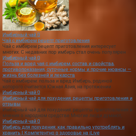
Имбирный чай
0
Чай с имбирем рецепт приготовления
Чай с имбирем рецепт приготовления интересует
многих. С недавних пор имбирь стал очень популярен
Имбирный чай
0
Польза и вред чая с имбирем, состав и свойства,
противопоказания, суточные нормы и прочие нюансы —
жизнь без болезней и лекарств
Чай с имбирём: польза и вред Имбирь, родиной
которого считается Южная Азия, на протяжении
Имбирный чай
0
Имбирный чай для похудения: рецепты приготовления и
отзывы
Имбирный чай для похудения: рецепты приготовления и
мнения о народном средстве Многие люди думают,
Имбирный чай
0
Имбирь для похудения: как правильно употреблять и
хранить | Компетентно о здоровье на iLive