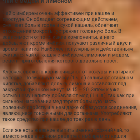
Чай с медом и лимоном
Чай с имбирем очень эффективен при кашле и
простуде. Он обладает согревающим действием,
смягчает боль в горле и сухой кашель, облегчает
отхождение мокроты, устраняет головную боль. В
зависимости от того, какие компоненты, в него
добавляют кроме имбиря, получают различный вкус и
аромат напитка. Наиболее популярным и действенным
считается чай от кашля с имбирем, лимоном и медом,
рецепт приготовления которого довольно прост.
Кусочек свежего корня очищают от кожуры и натирают
на терке. Полученную массу (1 ч. л.) заливают стаканом
кипятка, добавляют дольку лимона и оставляют под
закрытой крышкой минут на 15 – 20. Затем к уже
остывшему напитку добавляют мед (1 ч. л.), так как при
сильном нагревании мед теряет большую часть
полезных свойств и в нем даже образуются соединения,
являющиеся токсичными для организма. Употребляют
такое средство при кашле до трех раз в день.
Если же есть желание выпить именно горячий чай, то
вместо меда в данном рецепте с имбирем от кашля