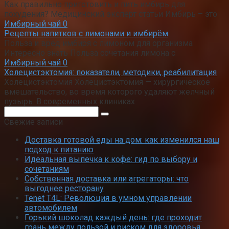
Как правильно приготовить и пить имбирь для
похудения? Медицинский эксперт статьи Имбирь – это
Имбирный чай
0
Рецепты напитков с лимонами и имбирём
Польза и вред имбиря с лимоном для организма
Интересно знать Польза сочетания лимона с
Имбирный чай
0
Холецистэктомия: показатели, методики, реабилитация
Холецистэктомия Холецистэктомия — хирургическое
вмешательство, во время которого удаляют желчный
пузырь. В современных клиниках
Поиск:
Свежие записи
Доставка готовой еды на дом: как изменился наш
подход к питанию
Идеальная выпечка к кофе: гид по выбору и
сочетаниям
Собственная доставка или агрегаторы: что
выгоднее ресторану
Tenet T4L: Революция в умном управлении
автомобилем
Горький шоколад каждый день: где проходит
грань между пользой и риском для здоровья