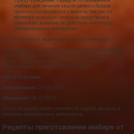
Предупреждение: Перед использованием
имбиря для лечения кашля целесообразно
проконсультироваться с врачом, так как он
является довольно сильным средством и
оказывает влияние на действие некоторых
лекарственных препаратов.
Как приготовить леденцы от кашля с имбирем:
Все материалы на сайте Priroda-Znaet.ru представлены
исключительно для ознакомления в информационных
целях. Перед применением любых средств
консультация с врачом ОБЯЗАТЕЛЬНА!
Ольга Королева
Опубликовано:
27-06-2017
Обновлено:
08-11-2019
Ольга на нашем сайте отвечает за подбор авторов и
качество публикуемых материалов.
Рецепты приготовления имбиря от