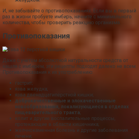
И, не забывайте о противопоказаниях. Если вы в первый
раз в жизни пробуете имбирь, начните с минимального
количества, чтобы проверить реакцию организма.
Противопоказания
Даже с учётом абсолютной натуральности средств от
кашля с имбирём, эти рецепты подходят далеко не всем.
Противопоказания к их употреблению:
гастрит;
язва желудка;
язва двенадцатипёрстной кишки;
доброкачественные и злокачественные
новообразования, локализующиеся в отделах
пищеварительного тракта
;
колит и другие воспалительные процессы,
протекающие в области кишечника;
желчнокаменная болезнь и другие заболевания
печени;