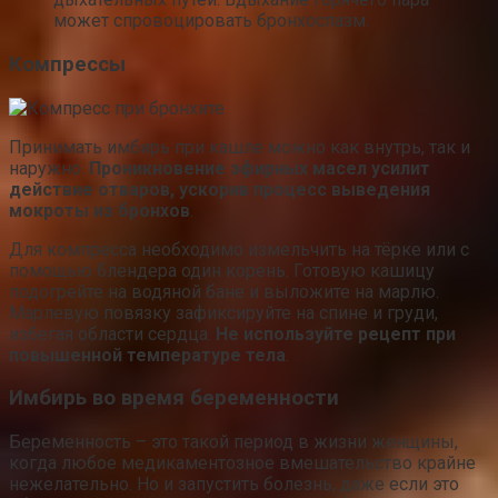
может спровоцировать бронхоспазм.
Компрессы
Принимать имбирь при кашле можно как внутрь, так и
наружно.
Проникновение эфирных масел усилит
действие отваров, ускорив процесс выведения
мокроты из бронхов
.
Для компресса необходимо измельчить на тёрке или с
помощью блендера один корень. Готовую кашицу
подогрейте на водяной бане и выложите на марлю.
Марлевую повязку зафиксируйте на спине и груди,
избегая области сердца.
Не используйте рецепт при
повышенной температуре тела
.
Имбирь во время беременности
Беременность – это такой период в жизни женщины,
когда любое медикаментозное вмешательство крайне
нежелательно. Но и запустить болезнь, даже если это