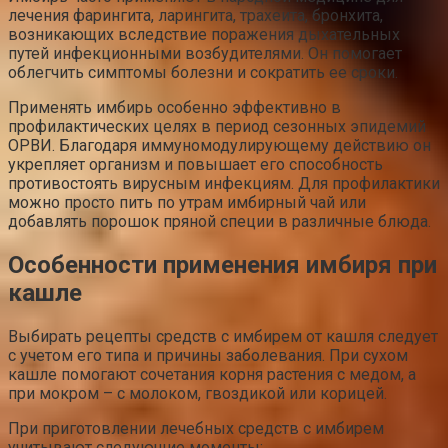
лечения фарингита, ларингита, трахеита, бронхита,
возникающих вследствие поражения дыхательных
путей инфекционными возбудителями. Он помогает
облегчить симптомы болезни и сократить ее сроки.
Применять имбирь особенно эффективно в
профилактических целях в период сезонных эпидемий
ОРВИ. Благодаря иммуномодулирующему действию он
укрепляет организм и повышает его способность
противостоять вирусным инфекциям. Для профилактики
можно просто пить по утрам имбирный чай или
добавлять порошок пряной специи в различные блюда.
Особенности применения имбиря при
кашле
Выбирать рецепты средств с имбирем от кашля следует
с учетом его типа и причины заболевания. При сухом
кашле помогают сочетания корня растения с медом, а
при мокром – с молоком, гвоздикой или корицей.
При приготовлении лечебных средств с имбирем
учитывают следующие моменты: