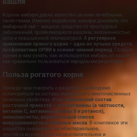
кашля
Корень имбиря давно известен своими лечебными
свойствами. Именно индийские знахари доказали, что
имбирный чай – мощное средство от простудных
заболеваний, проявляющихся кашлем, заложенностью
носа и повышенной температурой. А
регулярное
применение пряного корня – одно из лучших средств
профилактики ОРВИ в осенне-зимний период
. Пришло
время и нам узнать, как используется имбирь от кашля и
как правильно пользоваться народными рецептами.
Польза рогатого корня
Прежде чем говорить о рецептах, необходимо
остановиться на составе имбиря и его многочисленных
полезных свойствах. Итак,
химический состав
восточной пряности – это витамины (в частности,
витамин С, витамины группы В и ретинол),
аминокислоты, внушительный список
микроэлементов и эфирные масла
. В комплексе эти
вещества оказывают антибактериальное,
противовирусное, противовоспалительное и