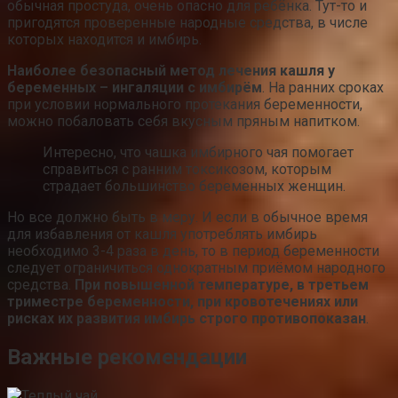
обычная простуда, очень опасно для ребёнка. Тут-то и
пригодятся проверенные народные средства, в числе
которых находится и имбирь.
Наиболее безопасный метод лечения кашля у
беременных – ингаляции с имбирём
. На ранних сроках
при условии нормального протекания беременности,
можно побаловать себя вкусным пряным напитком.
Интересно, что чашка имбирного чая помогает
справиться с ранним токсикозом, которым
страдает большинство беременных женщин.
Но все должно быть в меру. И если в обычное время
для избавления от кашля употреблять имбирь
необходимо 3-4 раза в день, то в период беременности
следует ограничиться однократным приёмом народного
средства.
При повышенной температуре, в третьем
триместре беременности, при кровотечениях или
рисках их развития имбирь строго противопоказан
.
Важные рекомендации