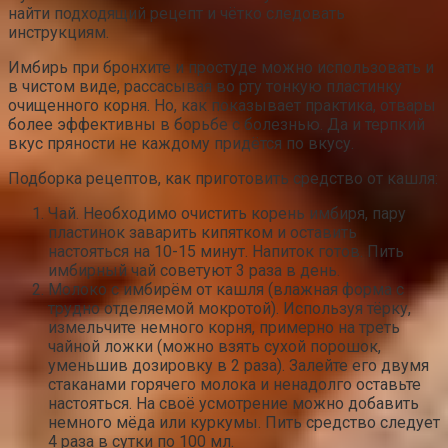
найти подходящий рецепт и чётко следовать
инструкциям.
Имбирь при бронхите и простуде можно использовать и
в чистом виде, рассасывая во рту тонкую пластинку
очищенного корня. Но, как показывает практика, отвары
более эффективны в борьбе с болезнью. Да и терпкий
вкус пряности не каждому придётся по вкусу.
Подборка рецептов, как приготовить средство от кашля:
Чай. Необходимо очистить корень имбиря, пару
пластинок заварить кипятком и оставить
настояться на 10-15 минут. Напиток готов. Пить
имбирный чай советуют 3 раза в день.
Молоко с имбирём от кашля (влажная форма с
трудно отделяемой мокротой). Используя тёрку,
измельчите немного корня, примерно на треть
чайной ложки (можно взять сухой порошок,
уменьшив дозировку в 2 раза). Залейте его двумя
стаканами горячего молока и ненадолго оставьте
настояться. На своё усмотрение можно добавить
немного мёда или куркумы. Пить средство следует
4 раза в сутки по 100 мл.