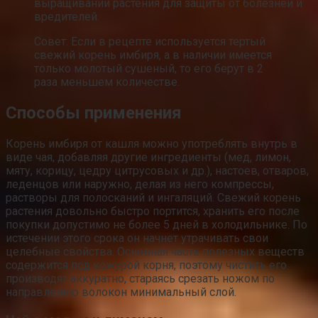
выращивании растения для защиты от болезней и
вредителей.
Совет: Если в рецепте используется тертый
свежий корень имбиря, а в наличии имеется
только молотый сушеный, то его берут в 2
раза меньшем количестве.
Способы применения
Корень имбиря от кашля можно употреблять внутрь в
виде чая, добавляя другие ингредиенты (мед, лимон,
мяту, корицу, цедру цитрусовых и др.), настоев, отваров,
леденцов или наружно, делая из него компрессы,
растворы для полосканий и ингаляций. Свежий корень
растения довольно быстро портится, хранить его после
покупки допустимо не более 5 дней в холодильнике. По
истечении этого срока он начнет утрачивать свои
целебные свойства. Основная часть полезных веществ
содержится под кожурой корня, поэтому чистить его
производят аккуратно, стараясь срезать ножом по
направлению волокон минимальный слой.