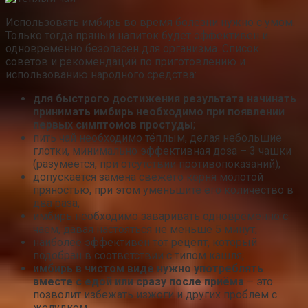
Использовать имбирь во время болезни нужно с умом.
Только тогда пряный напиток будет эффективен и
одновременно безопасен для организма. Список
советов и рекомендаций по приготовлению и
использованию народного средства:
для быстрого достижения результата начинать
принимать имбирь необходимо при появлении
первых симптомов простуды
;
пить чай необходимо тёплым, делая небольшие
глотки, минимально эффективная доза – 3 чашки
(разумеется, при отсутствии противопоказаний);
допускается замена свежего корня молотой
пряностью, при этом уменьшите его количество в
два раза;
имбирь необходимо заваривать одновременно с
чаем, давая настояться не меньше 5 минут;
наиболее эффективен тот рецепт, который
подобран в соответствии с типом кашля;
имбирь в чистом виде нужно употреблять
вместе с едой или сразу после приёма
– это
позволит избежать изжоги и других проблем с
желудком.