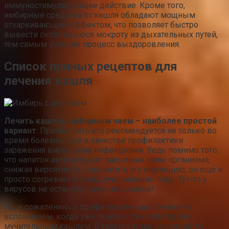
иммуностимулирующее действие. Кроме того,
имбирные средства от кашля обладают мощным
отхаркивающим эффектом, что позволяет быстро
вывести скопившуюся мокроту из дыхательных путей,
тем самым ускорив процесс выздоровления.
Список пряных рецептов для
лечения кашля
Лечить кашель имбирным чаем – наиболее простой
вариант
. Причём пить его рекомендуется не только во
время болезни, но и в качестве профилактики
заражения вирусными инфекциями. Ведь помимо того,
что напиток активизирует защитные силы организма,
снижая вероятность подхватить эту инфекцию, он ещё и
просто согревает в холодную зимнюю пору. Тут-то у
вирусов не останется никаких шансов!
Но, к сожалению, о профилактике мы почему-то
вспоминаем, когда уже лежим с температурой и
мучительным кашлем. В таком случае нам остаётся