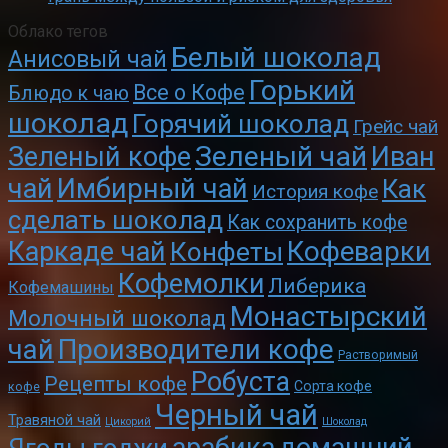
Облако тегов
Белый шоколад
Анисовый чай
Горький
Все о Кофе
Блюдо к чаю
шоколад
Горячий шоколад
Грейс чай
Зеленый чай
Зеленый кофе
Иван
чай
Имбирный чай
Как
История кофе
сделать шоколад
Как сохранить кофе
Кофеварки
Каркаде чай
Конфеты
Кофемолки
Либерика
Кофемашины
Монастырский
Молочный шоколад
чай
Производители кофе
Растворимый
Робуста
Рецепты кофе
Сорта кофе
кофе
Черный чай
Травяной чай
Цикорий
Шоколад
арабика
домашний
Ягоды годжи