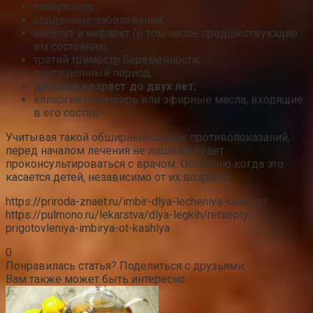
гипертония;
сердечные заболевания;
инсульт и инфаркт (в том числе предшествующие
им состояния);
третий триместр беременности;
лактационный период;
детский возраст до двух лет
;
аллергия на имбирь или эфирные масла, входящие
в его состав.
Учитывая такой обширный список противопоказаний,
перед началом лечения не лишним будет
проконсультироваться с врачом. Особенно когда это
касается детей, независимо от их возраста.
https://priroda-znaet.ru/imbir-dlya-lecheniya-kashlya/
https://pulmono.ru/lekarstva/dlya-legkih/retsepty-
prigotovleniya-imbirya-ot-kashlya
0
Понравилась статья? Поделиться с друзьями:
Вам также может быть интересно