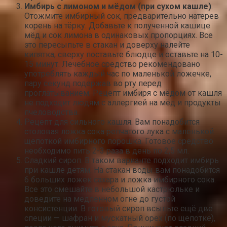
Имбирь с лимоном и мёдом (при сухом кашле)
.
Отожмите имбирный сок, предварительно натерев
корень на тёрку. Добавьте к полученной кашице
мёд и сок лимона в одинаковых пропорциях. Все
это пересыпьте в стакан и доверху налейте
кипятка, сверху поставьте блюдце и оставьте на 10-
15 минут. Лечебное средство рекомендовано
употреблять каждый час по маленькой ложечке,
пару секунд подержав во рту перед
проглатыванием. Рецепт имбиря с мёдом от кашля
не подходит людям с аллергией на мёд и продукты
пчеловодства.
Рецепт для сильного кашля. Вам понадобится
столовая ложка сока репчатого лука с маленькой
щепоткой имбирного порошка. Готовое средство
необходимо пить 2-3 раза в день по 2,5 мл.
Сладкий сироп. В таком варианте подходит имбирь
при кашле детям. На стакан воды вам понадобится
6 больших ложек сахара и ложка имбирного сока.
Все это смешайте в небольшой кастрюльке и
доведите на медленном огне до густой
консистенции. В готовый сироп всыпьте ещё две
специи — шафран и мускатный орех (по щепотке),