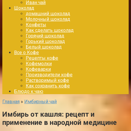
Иван чай
Шоколад
домашний шоколад
Молочный шоколад
Конфеты
Как сделать шоколад
Горячий шоколад
Горький шоколад
Белый шоколад
Все о Кофе
Рецепты кофе
Кофемолки
Кофеварки
Производители кофе
Растворимый кофе
Как сохранить кофе
Блюдо к чаю
Главная
»
Имбирный чай
Имбирь от кашля: рецепт и
применение в народной медицине