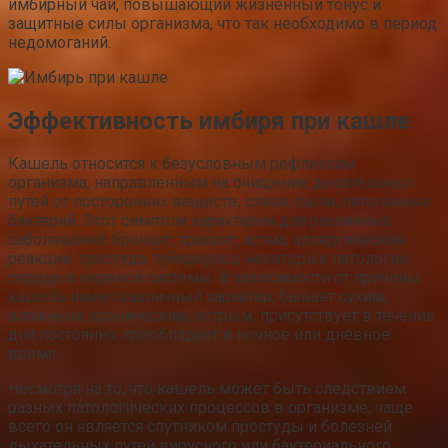
имбирный чай, повышающий жизненный тонус и
защитные силы организма, что так необходимо в период
недомоганий.
Эффективность имбиря при кашле
Кашель относится к безусловным рефлексам
организма, направленным на очищение дыхательных
путей от посторонних веществ, слизи, пыли, патогенных
бактерий. Этот симптом характерен для различных
заболеваний: бронхит, трахеит, астма, аллергические
реакции, простуда, туберкулез, некоторые патологии
сердца и нервной системы. В зависимости от причины
кашель имеет различный характер, бывает сухим,
влажным, хроническим, острым, присутствует в течение
дня постоянно, преобладает в ночное или дневное
время.
Несмотря на то, что кашель может быть следствием
разных патологических процессов в организме, чаще
всего он является спутником простуды и болезней
дыхательных путей вирусного или бактериального