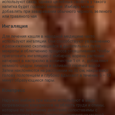
используют сахар, однако целебных свойств у такого
напитка будет гораздо меньше. Имбирь можно
добавлять при заваривании обычного черного, зеленого
или травяного чая.
Ингаляция
Для лечения кашля в народной медицине часто
используют ингаляции. Они способствуют увлажнению
и разжижению скопившейся в дыхательных путях
мокроты и облегчению процесса откашливания. Чтобы
приготовить ингаляцию с имбирем, корень растения
натирают в кастрюлю в количестве 1 ст. л., добавляют
немного цедры лимона и заливают горячей водой.
Затем наклоняются на расстоянии на 30 см, накрывают
голову полотенцем и глубоко вдыхают в течение 5 – 10
минут образующиеся пары.
Компресс
Наружно имбирь при кашле используют в виде
согревающих компрессов на область груди и спины,
которые по лечебному действию сопоставимы с
горчичниками. Корень растения натирают на мелкой