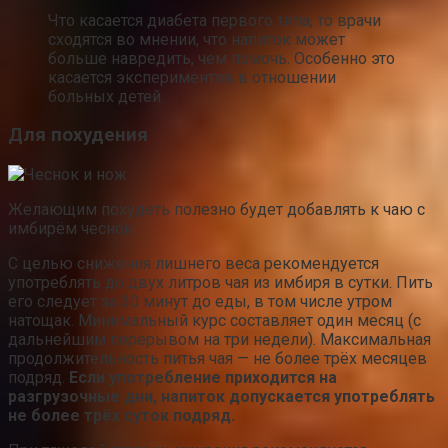
Что касается диабета первого типа, то врачи
сходятся во мнении, что напиток может
больше навредить, чем помочь. Особенно это
касается экспериментов в отношении
больных детей.
Для похудения
Желающим похудеть полезно будет добавлять к чаю с
имбирём чеснок
С целью снижения лишнего веса рекомендуется
употреблять до двух литров чая из имбиря в сутки. Пить
его следует за 30 минут до еды, в том числе утром
натощак. Минимальный курс составляет один месяц (с
дальнейшим перерывом на три недели). Максимальная
продолжительность питья чая — не более трёх месяцев
подряд.
Если употребление приходится на
разгрузочные дни, напиток допускается употреблять
не более трёх суток подряд.