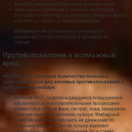
борьбе с нервными стрессами и депрессией;
повышению потенции и лечению бесплодия
благодаря высокому содержанию эфирных масел
и полезных микро- и макроэлементов.
Имбирный чай обязательно включался в
рацион восточных султанов и красавиц их
гарема.
Противопоказания и возможный
вред
Несмотря на огромное количество полезных
свойств, имеется ряд весомых противопоказаний к
употреблению имбиря:
болезни ЖКТ, сопровождающиеся повышенной
кислотностью и воспалительными процессами
слизистой в острой фазе: гастрит, язва, панкреатит;
наличие камней в жёлчном пузыре. Имбирный
отвар может стимулировать их движение по
жёлчным каналам. Это не только вызовет
сильнейшие болевые ощущения, но и станет