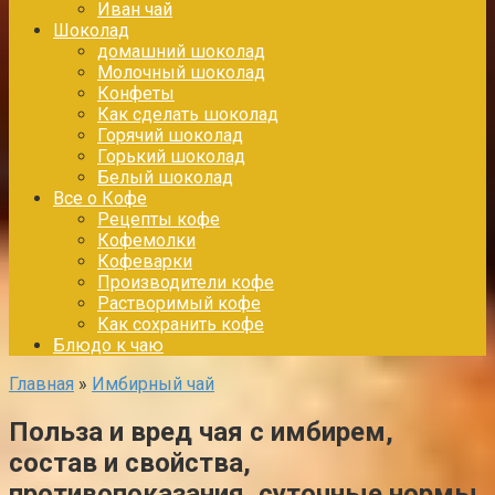
Иван чай
Шоколад
домашний шоколад
Молочный шоколад
Конфеты
Как сделать шоколад
Горячий шоколад
Горький шоколад
Белый шоколад
Все о Кофе
Рецепты кофе
Кофемолки
Кофеварки
Производители кофе
Растворимый кофе
Как сохранить кофе
Блюдо к чаю
Главная
»
Имбирный чай
Польза и вред чая с имбирем,
состав и свойства,
противопоказания, суточные нормы