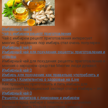
Имбирный чай
0
Чай с имбирем рецепт приготовления
Чай с имбирем рецепт приготовления интересует
многих. С недавних пор имбирь стал очень популярен
Имбирный чай
0
Имбирный чай для похудения: рецепты приготовления и
отзывы
Имбирный чай для похудения: рецепты приготовления и
мнения о народном средстве Многие люди думают,
Имбирный чай
0
Имбирь для похудения: как правильно употреблять и
хранить | Компетентно о здоровье на iLive
Как правильно приготовить и пить имбирь для
похудения? Медицинский эксперт статьи Имбирь – это
Имбирный чай
0
Рецепты напитков с лимонами и имбирём
Польза и вред имбиря с лимоном для организма
Интересно знать Польза сочетания лимона с