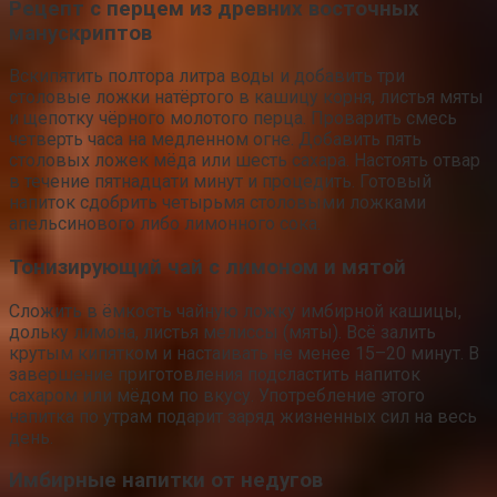
Рецепт с перцем из древних восточных
манускриптов
Вскипятить полтора литра воды и добавить три
столовые ложки натёртого в кашицу корня, листья мяты
и щепотку чёрного молотого перца. Проварить смесь
четверть часа на медленном огне. Добавить пять
столовых ложек мёда или шесть сахара. Настоять отвар
в течение пятнадцати минут и процедить. Готовый
напиток сдобрить четырьмя столовыми ложками
апельсинового либо лимонного сока.
Тонизирующий чай с лимоном и мятой
Сложить в ёмкость чайную ложку имбирной кашицы,
дольку лимона, листья мелиссы (мяты). Всё залить
крутым кипятком и настаивать не менее 15–20 минут. В
завершение приготовления подсластить напиток
сахаром или мёдом по вкусу. Употребление этого
напитка по утрам подарит заряд жизненных сил на весь
день.
Имбирные напитки от недугов