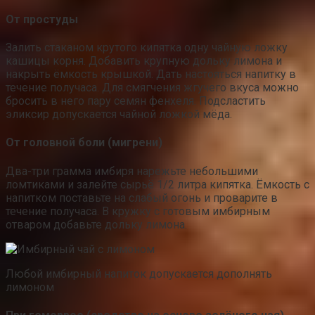
От простуды
Залить стаканом крутого кипятка одну чайную ложку
кашицы корня. Добавить крупную дольку лимона и
накрыть ёмкость крышкой. Дать настояться напитку в
течение получаса. Для смягчения жгучего вкуса можно
бросить в него пару семян фенхеля. Подсластить
эликсир допускается чайной ложкой мёда.
От головной боли (мигрени)
Два-три грамма имбиря нарежьте небольшими
ломтиками и залейте сырьё 1/2 литра кипятка. Ёмкость с
напитком поставьте на слабый огонь и проварите в
течение получаса. В кружку с готовым имбирным
отваром добавьте дольку лимона.
Любой имбирный напиток допускается дополнять
лимоном