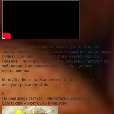
Как видим, чай с имбирём, помимо удовлетворения
гастрономических вкусов, может оказать и неоценимую
пользу в лечении и профилактике многих недугов.
Главное — помнить, что лечение серьёзных патологий и
заболеваний нельзя начинать без обращения к
специалистам.
https://medistok.ru/lekarstvennye-rasteniya/chay-s-
imbiryom-polza-i-vred.html
0
Понравилась статья? Поделиться с друзьями:
Вам также может быть интересно