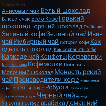
Облако тегов
Белый шоколад
Анисовый чай
Горький
Все о Кофе
Блюдо к чаю
шоколад
Горячий шоколад
Грейс чай
Зеленый чай
Зеленый кофе
Иван
чай
Имбирный чай
Как
История кофе
сделать шоколад
Как сохранить кофе
Кофеварки
Каркаде чай
Конфеты
Кофемолки
Либерика
Кофемашины
Монастырский
Молочный шоколад
чай
Производители кофе
Растворимый
Робуста
Рецепты кофе
Сорта кофе
кофе
Черный чай
Травяной чай
Цикорий
Шоколад
арабика
домашний
Ягоды годжи