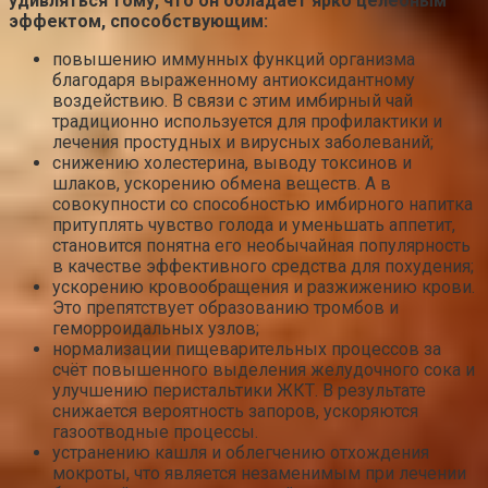
удивляться тому, что он обладает ярко целебным
эффектом, способствующим:
повышению иммунных функций организма
благодаря выраженному антиоксидантному
воздействию. В связи с этим имбирный чай
традиционно используется для профилактики и
лечения простудных и вирусных заболеваний;
снижению холестерина, выводу токсинов и
шлаков, ускорению обмена веществ. А в
совокупности со способностью имбирного напитка
притуплять чувство голода и уменьшать аппетит,
становится понятна его необычайная популярность
в качестве эффективного средства для похудения;
ускорению кровообращения и разжижению крови.
Это препятствует образованию тромбов и
геморроидальных узлов;
нормализации пищеварительных процессов за
счёт повышенного выделения желудочного сока и
улучшению перистальтики ЖКТ. В результате
снижается вероятность запоров, ускоряются
газоотводные процессы.
устранению кашля и облегчению отхождения
мокроты, что является незаменимым при лечении