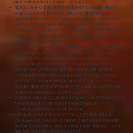
болезней дыхательных путей;
повышению работоспособности за счёт ярко
выраженного тонизирующего эффекта;
нейтрализации свободных радикалов, которые
являются одной из причин возникновения
злокачественных опухолей. Поэтому имбирный чай
рекомендуется в качестве профилактического
средства от онкологии;
скорейшему заживлению ран и притуплению
болевых ощущений различной этиологии. Это
объясняется сильным антисептическим и
спазмолитическим эффектом имбиря. Благодаря
этому он с успехом применяется для снятия
головной, зубной и мышечной болей, а также
болевого синдрома при артрите. Также этот
корнеплод способствует улучшению состояния
кожных покровов, волос и зубов;
устранению последствий отравления, похмелья и
токсикоза за счёт противорвотного и
антибактерицидного эффекта;
стимулированию мозговой деятельности и
улучшению памяти. В связи с этим включение
имбиря в рацион обязательно для подростков и
людей преклонного возраста;