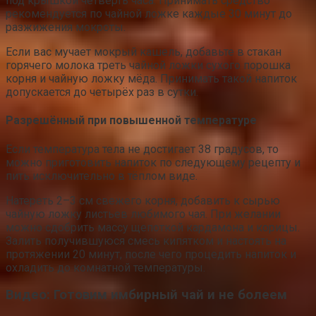
под крышкой четверть часа. Принимать средство
рекомендуется по чайной ложке каждые 30 минут до
разжижения мокроты.
Если вас мучает мокрый кашель, добавьте в стакан
горячего молока треть чайной ложки сухого порошка
корня и чайную ложку мёда. Принимать такой напиток
допускается до четырёх раз в сутки.
Разрешённый при повышенной температуре
Если температура тела не достигает 38 градусов, то
можно приготовить напиток по следующему рецепту и
пить исключительно в тёплом виде.
Натереть 2–3 см свежего корня, добавить к сырью
чайную ложку листьев любимого чая. При желании
можно сдобрить массу щепоткой кардамона и корицы.
Залить получившуюся смесь кипятком и настоять на
протяжении 20 минут, после чего процедить напиток и
охладить до комнатной температуры.
Видео: Готовим имбирный чай и не болеем