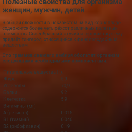
Полезные свойства для организма
женщин, мужчин, детей
В общей сложности в неказистом на вид корнеплоде
содержится более четырёхсот различных полезных
элементов. Своеобразный жгучий и терпкий вкус ему
придаёт гингерол, относящийся к фенолоподобным
веществам.
Сто граммов свежего имбиря обогатят организм
следующими необходимыми компонентами:
Питательные вещества (г):
Жиры
5,9
Углеводы
70,9
Белки
9,2
Клетчатка
5,9
Витамины (мг):
А (ретинол)
0,015
В1 (тиамин)
0,046
В2 (рибофлавин)
0,19