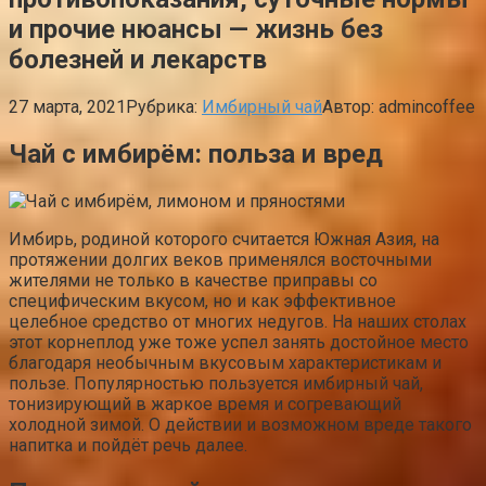
и прочие нюансы — жизнь без
болезней и лекарств
27 марта, 2021
Рубрика:
Имбирный чай
Автор:
admincoffee
Чай с имбирём: польза и вред
Имбирь, родиной которого считается Южная Азия, на
протяжении долгих веков применялся восточными
жителями не только в качестве приправы со
специфическим вкусом, но и как эффективное
целебное средство от многих недугов. На наших столах
этот корнеплод уже тоже успел занять достойное место
благодаря необычным вкусовым характеристикам и
пользе. Популярностью пользуется имбирный чай,
тонизирующий в жаркое время и согревающий
холодной зимой. О действии и возможном вреде такого
напитка и пойдёт речь далее.