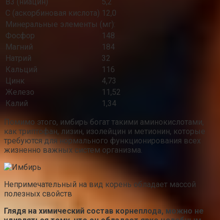
В3 (ниацин)
5,2
С (аскорбиновая кислота)
12,0
Минеральные элементы (мг):
Фосфор
148
Магний
184
Натрий
32
Кальций
116
Цинк
4,73
Железо
11,52
Калий
1,34
Помимо этого, имбирь богат такими аминокислотами,
как триптофан, лизин, изолейцин и метионин, которые
требуются для нормального функционирования всех
жизненно важных систем организма.
Непримечательный на вид корень обладает массой
полезных свойств
Глядя на химический состав корнеплода, можно не