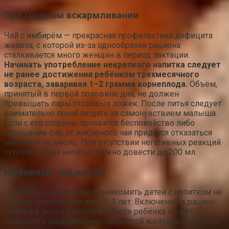
При грудном вскармливании
Чай с имбирём — прекрасная профилактика дефицита
железа, с которой из-за однообразия рациона
сталкивается много женщин в период лактации.
Начинать употребление некрепкого напитка следует
не ранее достижения ребёнком трехмесячного
возраста, заваривая 1–2 грамма корнеплода.
Объём,
принятый в первой половине дня, не должен
превышать пары столовых ложек. После питья следует
внимательно понаблюдать за самочувствием малыша.
Если с его стороны проявится беспокойство либо
нарушение сна, от имбирного чая придётся отказаться
минимум на месяц. При отсутствии негативных реакций
суточную дозу напитка можно довести до 200 мл.
Имбирный чай детям
Педиатры рекомендуют знакомить детей с напитком не
раньше достижения ими 2–3 лет. Включение в рацион
имбиря в более раннем возрасте ребёнка может
привести к раздражению слизистой желудка и ротовой