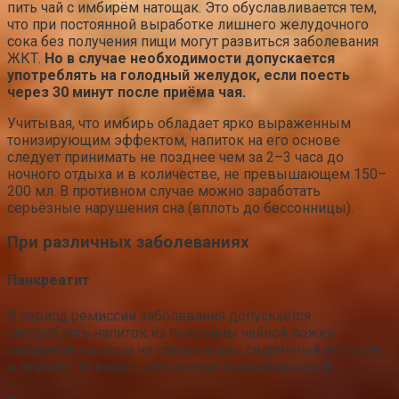
пить чай с имбирём натощак. Это обуславливается тем,
что при постоянной выработке лишнего желудочного
сока без получения пищи могут развиться заболевания
ЖКТ.
Но в случае необходимости допускается
употреблять на голодный желудок, если поесть
через 30 минут после приёма чая.
Учитывая, что имбирь обладает ярко выраженным
тонизирующим эффектом, напиток на его основе
следует принимать не позднее чем за 2–3 часа до
ночного отдыха и в количестве, не превышающем 150–
200 мл. В противном случае можно заработать
серьёзные нарушения сна (вплоть до бессонницы).
При различных заболеваниях
Панкреатит
В период ремиссии заболевания допускается
употреблять напиток из половины чайной ложки
имбирной кашицы на стакан воды, сваренный на плите
в течение 10 минут, настоянный и процеженный.