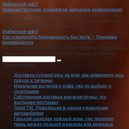
Имбирный чай
0
Холецистэктомия: показатели, методики, реабилитация
Холецистэктомия Холецистэктомия — хирургическое
вмешательство, во время которого удаляют желчный
пузырь. В современных клиниках
Имбирный чай
0
Как определить беременность без теста — Признаки
беременности
Как определить беременность без теста Как определить
беременность без теста и какие признаки косвенно
Поиск:
Свежие записи
Доставка готовой еды на дом: как изменился наш
подход к питанию
Идеальная выпечка к кофе: гид по выбору и
сочетаниям
Собственная доставка или агрегаторы: что
выгоднее ресторану
Tenet T4L: Революция в умном управлении
автомобилем
Горький шоколад каждый день: где проходит
грань между пользой и риском для здоровья