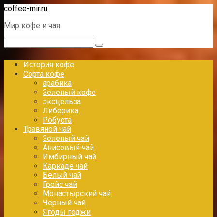
Перейти
coffee-mir.ru
к
Мир кофе и чая
контенту
Поиск:
История кофе
Сорта кофе
арабика
Зеленый кофе
эксцельза
Либерика
Робуста
Травяной чай
Зеленый чай
Анисовый чай
Имбирный чай
Каркаде чай
Белый чай
Грейс чай
Монастырский чай
Черный чай
Ягоды годжи