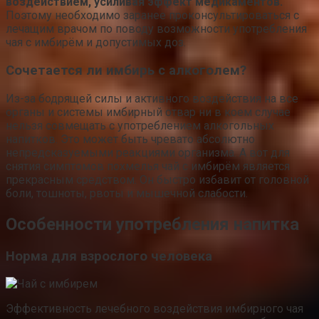
воздействием, усиливая эффект медикаментов.
Поэтому необходимо заранее проконсультироваться с
лечащим врачом по поводу возможности употребления
чая с имбирём и допустимых доз.
Сочетается ли имбирь с алкоголем?
Из-за бодрящей силы и активного воздействия на все
органы и системы имбирный отвар ни в коем случае
нельзя совмещать с употреблением алкогольных
напитков. Это может быть чревато абсолютно
непредсказуемыми реакциями организма. А вот для
снятия симптомов похмелья чай с имбирём является
прекрасным средством. Он быстро избавит от головной
боли, тошноты, рвоты и мышечной слабости.
Особенности употребления напитка
Норма для взрослого человека
Эффективность лечебного воздействия имбирного чая