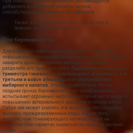
При тяжелой степени ожирения рекомендуется
добавлять в имбирный напиток чеснок,
способствующий усилению его эффекта.
Также для уменьшения аппетита можно в
течение дня жевать корень.
При беременности
Для борьбы с симптомами токсикоза — тошнотой,
повышенным слюноотделением и рвотой -достаточно
заварить один-два грамма молодого имбиря и
разделить его приём на сутки.
Однако уже со второго
триместра гинекологи рекомендуют ограничить, а в
третьем и вовсе отказаться от употребления
имбирного напитка.
Это объясняется тем, что на
поздних сроках беременности организм женщины
испытывает огромные нагрузки, которые часто ведут к
повышению артериального давления и тонуса матки.
Питьё чая может усилить эти процессы, что способно
вызвать преждевременные роды. Кроме того,
воздействие тонизирующего напитка может не
слишком благоприятно сказаться на нервной системе
плода.