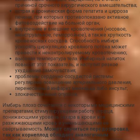
причиной срочного хирургического вмешательства;
острая и хроническая форма гепатита и цирроза
печени, при которых противопоказано активное
фитовоздействие на больной орган;
внутренние и внешние кровотечения (носовое,
менструальное, геморройное), а также хрупкость
кровеносных сосудов. Способность имбиря
ускорять циркуляцию кровяного потока может
привести к неконтролируемому кровотечению;
высокая температура тела. Имбирный напиток
повысит этот показатель, и наступит резкое
ухудшение самочувствия;
проблемы сердечно-сосудистой системы:
регулярное повышение артериального давления,
перенесённый инфаркт миокарда либо инсульт;
злокачественные опухоли.
Имбирь плохо сочетается с некоторыми медицинскими
препаратами, стимулирующими работу сердца,
понижающими уровень сахара в крови или
разжижающими кровь и уменьшающими её
свёртываемость.
Может случиться передозировка,
так как корнеплод обладает аналогичным