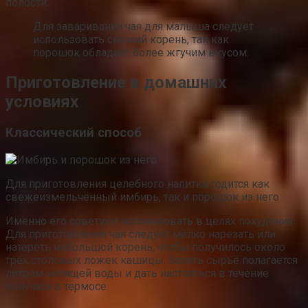
полости.
Для заваривания чая для малыша следует
использовать свежий корень, так как
порошок обладает более жгучим вкусом.
Приготовление в домашних
условиях
Классический способ
Для приготовления целебного напитка годится как
свежеизмельчённый имбирь, так и порошок из него
Именно его советуют использовать в целях похудения.
Для приготовления чая следует мелко нарезать или
натереть небольшой корень, чтобы получилось около
трёх столовых ложек кашицы. Залить сырьё полагается
литром кипящей воды и дать настояться в течение
получаса в термосе.