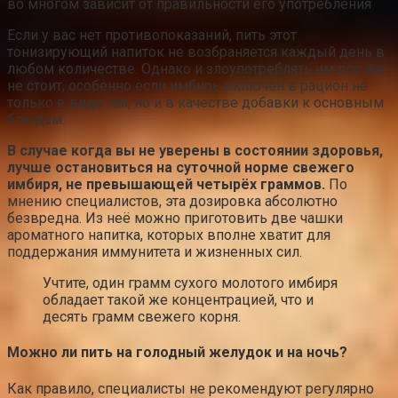
во многом зависит от правильности его употребления
Если у вас нет противопоказаний, пить этот
тонизирующий напиток не возбраняется каждый день в
любом количестве. Однако и злоупотреблять им всё же
не стоит, особенно если имбирь включён в рацион не
только в виде чая, но и в качестве добавки к основным
блюдам.
В случае когда вы не уверены в состоянии здоровья,
лучше остановиться на суточной норме свежего
имбиря, не превышающей четырёх граммов.
По
мнению специалистов, эта дозировка абсолютно
безвредна. Из неё можно приготовить две чашки
ароматного напитка, которых вполне хватит для
поддержания иммунитета и жизненных сил.
Учтите, один грамм сухого молотого имбиря
обладает такой же концентрацией, что и
десять грамм свежего корня.
Можно ли пить на голодный желудок и на ночь?
Как правило, специалисты не рекомендуют регулярно