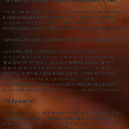
При геморрое (средство на основе зелёного чая)
Чайную ложку мелко натёртой кашицы корня добавить
в свежезаваренный зелёный чай. Настоять напиток,
выждав пять-десять минут. Принимать жидкость в
тёплом виде вместо традиционной чашки кофе либо чая.
При цистите (для понижения болевых ощущений)
Смешать одну столовую ложку сухого порошка
корнеплода и три столовых ложки синего василька,
приобрести который можно в аптеке. Взять чайную
ложку образовавшейся смеси и залить стаканом
крутого кипятка, закрыв крышкой. Оставить состав
настаиваться не менее двух часов. Перед
употреблением готовый напиток следует процедить.
Дневной приём разделить на два раза по полстакана.
При бронхите
При сухом кашле необходимо отжать по чайной ложке
сока корнеплода и лимона, добавив к ним чайную
ложечку мёда. Смесь залить 100 мл кипятка и настоять