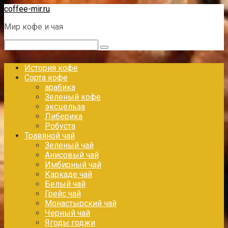
Перейти
coffee-mir.ru
к
Мир кофе и чая
контенту
Поиск:
История кофе
Сорта кофе
арабика
Зеленый кофе
эксцельза
Либерика
Робуста
Травяной чай
Зеленый чай
Анисовый чай
Имбирный чай
Каркаде чай
Белый чай
Грейс чай
Монастырский чай
Черный чай
Ягоды годжи