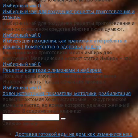
Имбирный чай
0
Имбирный чай для похудения: рецепты приготовления и
отзывы
Имбирный чай для похудения: рецепты приготовления и
мнения о народном средстве Многие люди думают,
Имбирный чай
0
Имбирь для похудения: как правильно употреблять и
хранить | Компетентно о здоровье на iLive
Как правильно приготовить и пить имбирь для
похудения? Медицинский эксперт статьи Имбирь – это
Имбирный чай
0
Рецепты напитков с лимонами и имбирём
Польза и вред имбиря с лимоном для организма
Интересно знать Польза сочетания лимона с
Имбирный чай
0
Холецистэктомия: показатели, методики, реабилитация
Холецистэктомия Холецистэктомия — хирургическое
вмешательство, во время которого удаляют желчный
пузырь. В современных клиниках
Поиск:
Свежие записи
Доставка готовой еды на дом: как изменился наш