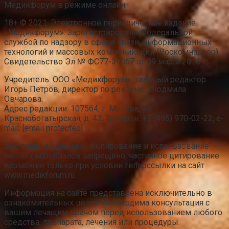
Медикфорум в режиме онлайн.
18+ © 2021. Электронное периодическое издание
«Медикфорум». Зарегистрировано Федеральной
службой по надзору в сфере связи, информационных
технологий и массовых коммуникаций (Роскомнадзор).
Свидетельство Эл № ФС77-39067 от 09 марта 2010 г.
Учредитель: ООО «Медикфорум», главный редактор:
Игорь Петров, директор по рекламе: Людмила
Овчарова.
Адрес редакции: 107564, г. Москва, ул.
Краснобогатырская, д. 42. Телефон: +7 (495) 970-02-22, e-
mail: [email protected] .
Все права защищены. Копирование и использование
полных материалов запрещено, частичное цитирование
возможно только при условии гиперссылки на сайт
www.medikforum.ru.
Информация на сайте представлена исключительно в
ознакомительных целях. Необходима консультация с
вашим лечащим врачом перед использованием любого
средства, препарата, лечения или процедуры.