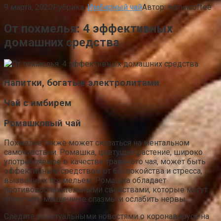
9 марта, 2020
Рубрика:
Имбирный чай
Автор:
admincoffee
От похмелья: 4 эффективных
домашних средства
Напитки, богатые электролитами
Чай с имбирем
Ромашковый чай
Похмелье также может сказаться на ментальном
самочувствии. Ромашка, цветущее растение, широко
употребляемое в качестве травяного чая, может быть
эффективным средством от беспокойства и стресса,
вызванных похмельем. Ромашка обладает
противовоспалительными свойствами, которые могут
облегчить мышечные спазмы и ослабить нервы.
Следите за актуальными новостями о коронавирусе на