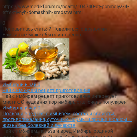
https://www.medikforum.ru/health/104740-ot-pohmelya-4-
effektivnyh-domashnih-sredstva.html
0
Понравилась статья? Поделиться с друзьями:
Вам также может быть интересно
Имбирный чай
0
Чай с имбирем рецепт приготовления
Чай с имбирем рецепт приготовления интересует
многих. С недавних пор имбирь стал очень популярен
Имбирный чай
0
Польза и вред чая с имбирем, состав и свойства,
противопоказания, суточные нормы и прочие нюансы —
жизнь без болезней и лекарств
Чай с имбирём: польза и вред Имбирь, родиной
которого считается Южная Азия, на протяжении