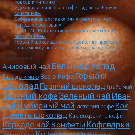
подход к питанию
Идеальная выпечка к кофе: гид по выбору и
сочетаниям
Собственная доставка или агрегаторы: что
выгоднее ресторану
Tenet T4L: Революция в умном управлении
автомобилем
Горький шоколад каждый день: где проходит
грань между пользой и риском для здоровья
Облако тегов
Белый шоколад
Анисовый чай
Горький
Все о Кофе
Блюдо к чаю
шоколад
Горячий шоколад
Грейс чай
Зеленый чай
Зеленый кофе
Иван
чай
Имбирный чай
Как
История кофе
сделать шоколад
Как сохранить кофе
Кофеварки
Каркаде чай
Конфеты
Кофемолки
Либерика