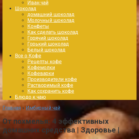
Иван чай
Шоколад
домашний шоколад
Молочный шоколад
Конфеты
Как сделать шоколад
Горячий шоколад
Горький шоколад
Белый шоколад
Все о Кофе
Рецепты кофе
Кофемолки
Кофеварки
Производители кофе
Растворимый кофе
Как сохранить кофе
Блюдо к чаю
Главная
»
Имбирный чай
От похмелья: 4 эффективных
домашних средства | Здоровье |