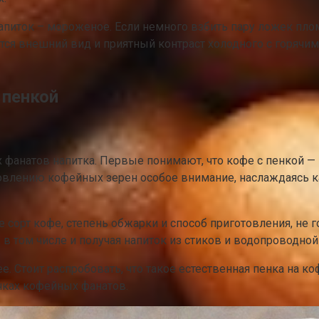
апиток – мороженое. Если немного взбить пару ложек пло
яется внешний вид и приятный контраст холодного с горяч
 пенкой
фанатов напитка. Первые понимают, что кофе с пенкой — э
товлению кофейных зерен особое внимание, наслаждаясь 
сорт кофе, степень обжарки и способ приготовления, не г
в том числе и получая напиток из стиков и водопроводной
. Стоит распробовать, что такое естественная пенка на к
чках кофейных фанатов.