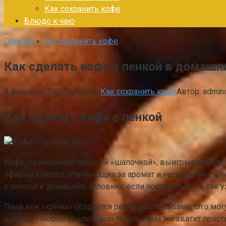
Как сохранить кофе
Блюдо к чаю
Главная
»
Как сохранить кофе
Как сделать кофе с пенкой в домаш
8 февраля, 2020
Рубрика:
Как сохранить кофе
Автор:
admin
Как сделать кофе с пенкой
Кофе, увенчанный пышной «шапочкой», выигрывает как в
эфирных масел, отвечающих за аромат и насыщенность вк
с пенкой в домашних условиях, если постараться, не так 
Пена или «крема» создается разными способами. Это мо
владеют любой из «пенных» техник. Нам же хватит прост