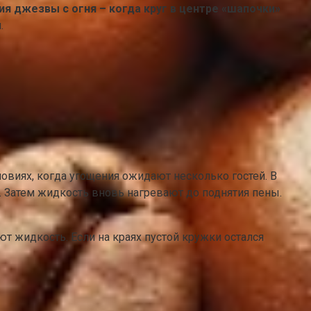
ия джезвы с огня – когда круг в центре «шапочки»
.
овиях, когда угощения ожидают несколько гостей. В
. Затем жидкость вновь нагревают до поднятия пены.
 жидкость. Если на краях пустой кружки остался