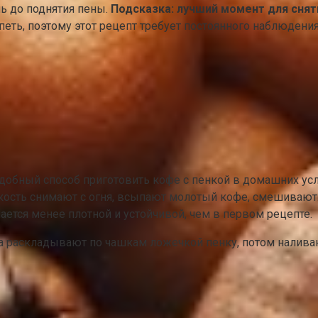
ь до поднятия пены.
Подсказка: лучший момент для снят
еть, поэтому этот рецепт требует постоянного наблюдения
удобный способ приготовить кофе с пенкой в домашних усл
мкость снимают с огня, всыпают молотый кофе, смешивают
ается менее плотной и устойчивой, чем в первом рецепте.
 раскладывают по чашкам ложечкой пенку, потом наливают