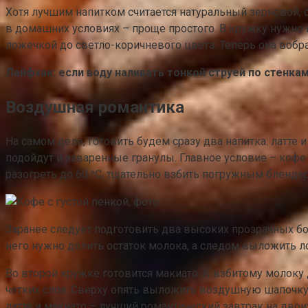
Хотя лучшим напитком считается натуральный зерновой,
в домашних условиях – проще простого. В кружку нужно п
ложечкой до светло-коричневого цвета. Теперь она вобр
Лайфхак: если воду наливать тонкой струей по стенкам
Воздушная романтика
На самом деле, готовить будем сразу два напитка: латте 
подойдут и заваренные гранулы. Главное условие – кофе 
разогреть до 60 ⁰C, тщательно взбить погружным блендер
Заранее следует подготовить два высоких прозрачных бок
него нужно долить остаток молока, а следом выложить 
Во второй кружке готовится макиато. К взбитому молоку 
четких слоя. Сверху опять выложить воздушную шапочк
латте и макиато – лучший романтический завтрак на двои