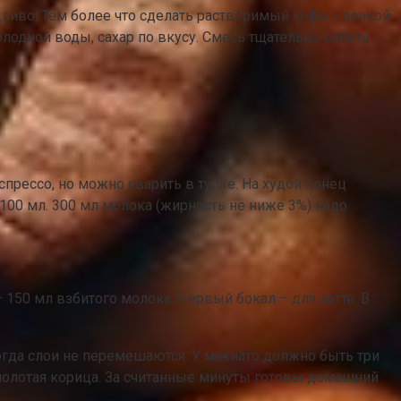
ливо. Тем более что сделать растворимый кофе с пенкой
олодной воды, сахар по вкусу. Смесь тщательно взбить
эспрессо, но можно сварить в турке. На худой конец
100 мл. 300 мл молока (жирность не ниже 3%) надо
 150 мл взбитого молока. Первый бокал – для латте. В
тогда слои не перемешаются. У макиато должно быть три
олотая корица. За считанные минуты готовы домашний