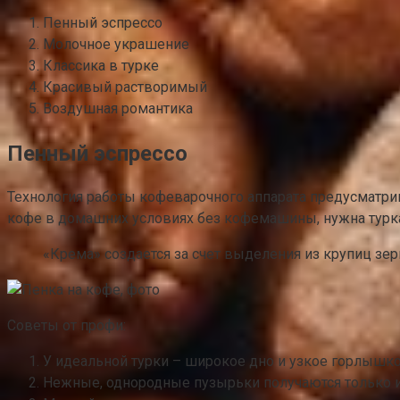
Пенный эспрессо
Молочное украшение
Классика в турке
Красивый растворимый
Воздушная романтика
Пенный эспрессо
Технология работы кофеварочного аппарата предусматри
кофе в домашних условиях без кофемашины, нужна турк
«Крема» создается за счет выделения из крупиц зер
Советы от профи:
У идеальной турки – широкое дно и узкое горлышко
Нежные, однородные пузырьки получаются только 