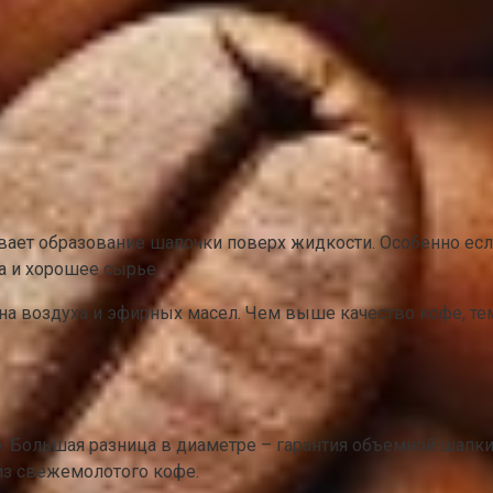
вает образование шапочки поверх жидкости. Особенно есл
а и хорошее сырье.
на воздуха и эфирных масел. Чем выше качество кофе, те
. Большая разница в диаметре – гарантия объемной шапки
из свежемолотого кофе.