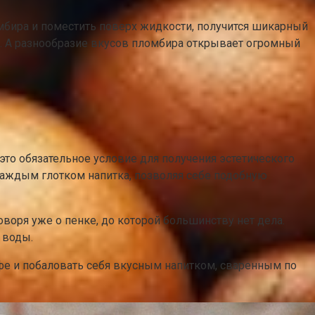
мбира и поместить поверх жидкости, получится шикарный
им. А разнообразие вкусов пломбира открывает огромный
то обязательное условие для получения эстетического
каждым глотком напитка, позволяя себе подобную
оворя уже о пенке, до которой большинству нет дела.
 воды.
офе и побаловать себя вкусным напитком, сваренным по