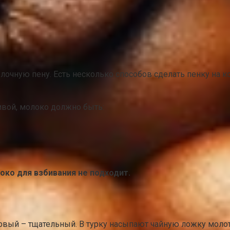
молочную пену. Есть несколько способов сделать пенку на 
ивой, молоко должно быть:
ко для взбивания не подходит.
рвый – тщательный. В турку насыпают чайную ложку молот