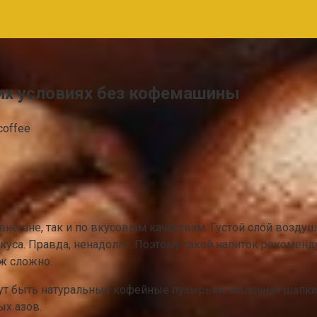
них условиях без кофемашины
coffee
нешне, так и по вкусовым качествам. Густой слой возду
уса. Правда, ненадолго. Поэтому такой напиток рекоменд
уж сложно.
гут быть натуральные кофейные пузырьки, молочная шапка
ых азов.