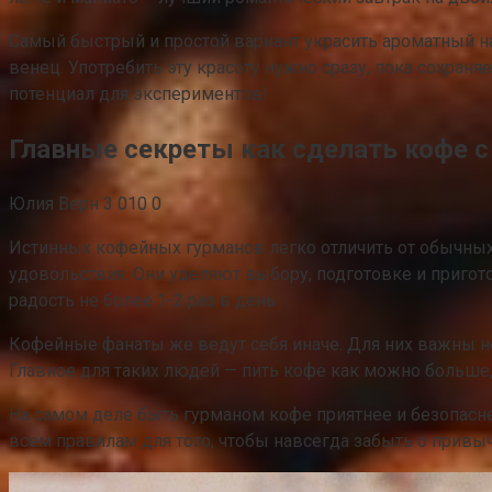
Самый быстрый и простой вариант украсить ароматный н
венец. Употребить эту красоту нужно сразу, пока сохран
потенциал для экспериментов!
Главные секреты как сделать кофе с
Юлия Верн 3 010 0
Истинных кофейных гурманов легко отличить от обычных 
удовольствия. Они уделяют выбору, подготовке и приго
радость не более 1-2 раз в день.
Кофейные фанаты же ведут себя иначе. Для них важны не 
Главное для таких людей — пить кофе как можно больше, 
На самом деле быть гурманом кофе приятнее и безопаснее
всем правилам для того, чтобы навсегда забыть о привы