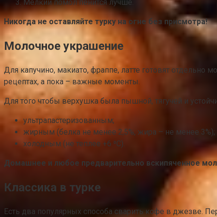
Мелкий помол пенится лучше.
Никогда не оставляйте турку на огне без присмотра!
Молочное украшение
Для капучино, макиато, фраппе, латте готовят отдельно 
рецептах, а пока – важные моменты.
Для того чтобы верхушка была пышной, тягучей и устойч
ультрапастеризованным;
жирным (белка не менее 2,5%, жира – не менее 3%);
холодным (не теплее +6 ⁰С).
Домашнее и любое предварительно вскипяченное моло
Классика в турке
Есть два популярных способа сварить кофе в джезве. Пе