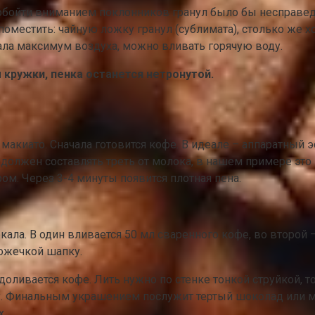
 обойти вниманием поклонников гранул было бы несправед
оместить: чайную ложку гранул (сублимата), столько же х
ала максимум воздуха, можно вливать горячую воду.
 кружки, пенка останется нетронутой.
и макиато. Сначала готовится кофе. В идеале – аппаратный 
должен составлять треть от молока, в нашем примере это 
ом. Через 3-4 минуты появится плотная пена.
ала. В один вливается 50 мл сваренного кофе, во второй –
ложечкой шапку.
доливается кофе. Лить нужно по стенке тонкой струйкой, 
у. Финальным украшением послужит тертый шоколад или м
х.