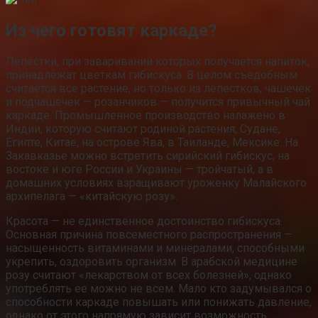
Из чего готовят каркаде?
Лепестки, при заваривании которых получается напиток,
принадлежат цветкам гибискуса. В целом съедобным
считается все растение, но только из лепестков, чашечек
и подчашечек — розанчиков — получится привычный чай
каркаде. Промышленное производство налажено в
Индии, которую считают родиной растения, Судане,
Египте, Китае, на острове Ява, в Таиланде, Мексике. На
Закавказье можно встретить сирийский гибискус, на
востоке и юге России и Украины — тройчатый, а в
домашних условиях взращивают уроженку Малайского
архипелага — «китайскую розу».
Красота — не единственное достоинство гибискуса.
Основная причина повсеместного распространения —
насыщенность витаминами и минералами, способными
укрепить, оздоровить организм. В арабской медицине
розу считают «лекарством от всех болезней», однако
употреблять ее можно не всем. Мало кто задумывался о
способности каркаде повышать или понижать давление,
однако от этого напрямую зависит возможность