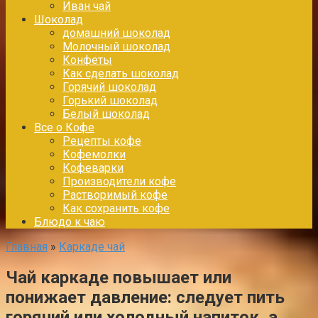
Иван чай
Шоколад
домашний шоколад
Молочный шоколад
Конфеты
Как сделать шоколад
Горячий шоколад
Горький шоколад
Белый шоколад
Все о Кофе
Рецепты кофе
Кофемолки
Кофеварки
Производители кофе
Растворимый кофе
Как сохранить кофе
Блюдо к чаю
Главная
»
Каркаде чай
Чай каркаде повышает или
понижает давление: следует пить
горячий или холодный напиток, а