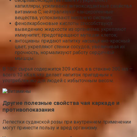
биофлавоноиды (витамин Р) укрепляют
капилляры, усиливают антиоксидантные свойства
витамина С, нейтрализуют канцерогенные
вещества, успокаивают нервную систему;
фенолкарбоновые кислоты способствуют
выведению жидкости из организма; укрепляют
иммунитет, предотвращают мутации клеток;
антоцианы придают напитку насыщенно-красный
цвет; укрепляют стенки сосудов, увеличивая их
прочность, нормализуют работу сердечной
мышцы.
В 100г сырья содержится 309 кКал, а в стакане 200 мл —
всего 10 кКал, что делает напиток пригодным к
употреблению для людей с избыточным весом.
Другие полезные свойства чая каркаде и
противопоказания
Лепестки суданской розы при внутреннем применении
могут принести пользу и вред организму.