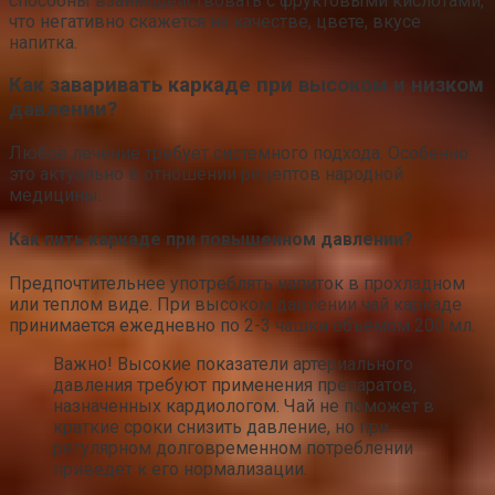
способны взаимодействовать с фруктовыми кислотами,
что негативно скажется на качестве, цвете, вкусе
напитка.
Как заваривать каркаде при высоком и низком
давлении?
Любое лечение требует системного подхода. Особенно
это актуально в отношении рецептов народной
медицины.
Как пить каркаде при повышенном давлении?
Предпочтительнее употреблять напиток в прохладном
или теплом виде. При высоком давлении чай каркаде
принимается ежедневно по 2-3 чашки объемом 200 мл.
Важно! Высокие показатели артериального
давления требуют применения препаратов,
назначенных кардиологом. Чай не поможет в
краткие сроки снизить давление, но при
регулярном долговременном потреблении
приведет к его нормализации.