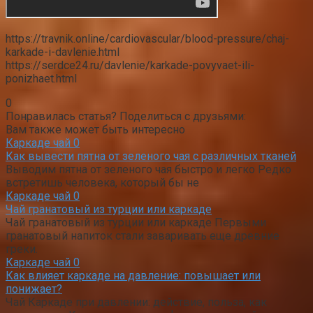
https://travnik.online/cardiovascular/blood-pressure/chaj-
karkade-i-davlenie.html
https://serdce24.ru/davlenie/karkade-povyvaet-ili-
ponizhaet.html
0
Понравилась статья? Поделиться с друзьями:
Вам также может быть интересно
Каркаде чай
0
Как вывести пятна от зеленого чая с различных тканей
Выводим пятна от зеленого чая быстро и легко Редко
встретишь человека, который бы не
Каркаде чай
0
Чай гранатовый из турции или каркаде
Чай гранатовый из турции или каркаде Первыми
гранатовый напиток стали заваривать еще древние
греки.
Каркаде чай
0
Как влияет каркаде на давление: повышает или
понижает?
Чай Каркаде при давлении: действие, польза, как