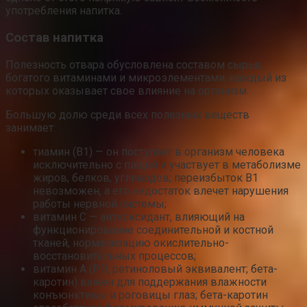
употребления напитка.
Состав напитка
Полезность отвара обусловлена составом сырья,
богатого витаминами и микроэлементами, каждый из
которых оказывает свое влияние на организм.
Большую долю среди всех полезных веществ
занимает:
тиамин (В1) — он поступает в организм человека
исключительно с пищей и участвует в метаболизме
жиров, белков, углеводов; переизбыток В1
невозможен, а его недостаток влечет нарушения
работы нервной системы;
витамин С — антиоксидант, влияющий на
функционирование соединительной и костной
тканей, нормализацию окислительно-
восстановительных процессов;
витамин А (РЭ, ретиноловый эквивалент; бета-
каротин) важен для поддержания влажности
конъюнктивы и роговицы глаз; бета-каротин