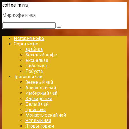
Перейти
coffee-mir.ru
к
Мир кофе и чая
контенту
Поиск:
История кофе
Сорта кофе
арабика
Зеленый кофе
эксцельза
Либерика
Робуста
Травяной чай
Зеленый чай
Анисовый чай
Имбирный чай
Каркаде чай
Белый чай
Грейс чай
Монастырский чай
Черный чай
Ягоды годжи