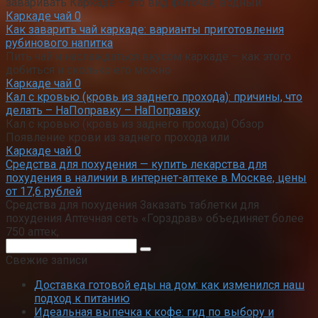
заваривать Каркаде – это вид фиточая, водный
Каркаде чай
0
Как заварить чай каркаде: варианты приготовления
рубинового напитка
Пить чай и наслаждаться вкусом каркаде – как этого
добиться и сколько его можно
Каркаде чай
0
Кал с кровью (кровь из заднего прохода): причины, что
делать – НаПоправку – НаПоправку
Кал с кровью (кровь из заднего прохода) Обзор
Появление крови из заднего прохода или
Каркаде чай
0
Средства для похудения — купить лекарства для
похудения в наличии в интернет-аптеке в Москве, цены
от 17,6 рублей
Средства для похудения Заказать таблетки для
похудения Аптечная сеть «Горздрав» объединяет более
750 аптек,
Поиск:
Свежие записи
Доставка готовой еды на дом: как изменился наш
подход к питанию
Идеальная выпечка к кофе: гид по выбору и