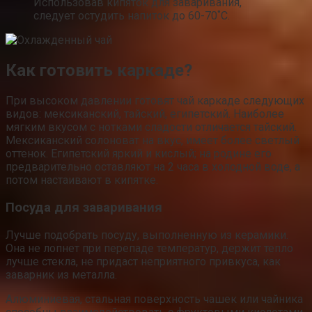
Использовав кипяток для заваривания,
следует остудить напиток до 60-70˚С.
Как готовить каркаде?
При высоком давлении готовят чай каркаде следующих
видов: мексиканский, тайский, египетский. Наиболее
мягким вкусом с нотками сладости отличается тайский.
Мексиканский солоноват на вкус, имеет более светлый
оттенок. Египетский яркий и кислый; на родине его
предварительно оставляют на 2 часа в холодной воде, а
потом настаивают в кипятке.
Посуда для заваривания
Лучше подобрать посуду, выполненную из керамики.
Она не лопнет при перепаде температур, держит тепло
лучше стекла, не придаст неприятного привкуса, как
заварник из металла.
Алюминиевая, стальная поверхность чашек или чайника