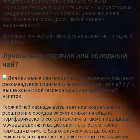
гипертонии (по последним данным, причина –
нарушение толерантности к глюкозе и наследственная
предрасположенность с обязательным наличием
метаболического синдрома любой степени
выраженности).
Доказано, что настой гибискуса не влияет на липидный
профиль.
Лучше пить горячий или холодный
чай?
Для снижения или поддержания кровяного давления
рекомендуется принимать исключительно тёплый (чуть
выше комнатной температуры) или прохладный
напиток.
Горячий чай каркаде вызывает кратковременное
расширение сосудов за счёт снижения общего
периферического сопротивления, а также повышение
мочевыведения и выделения пота. Затем, после
периода «мнимого благополучия» сосуды быстро
сужаются, что приводит к резкому подъёму значений