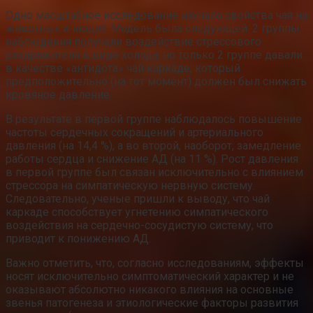
Одно масштабное исследование изучало свойства чая на
животных и людях. Модель была следующей: 2 группы
наблюдения получали воздействие стрессового
раздражителя в виде холода, но только 2 группе давали
в качестве «антидота» чай каркаде, который
предположительно (на тот момент) должен был снижать
кровяное давление.
В результате в первой группе наблюдалось повышение
частоты сердечных сокращений и артериального
давления (на 14,4 %), а во второй, наоборот, замедление
работы сердца и снижение АД (на 11 %). Рост давления
в первой группе был связан исключительно с влиянием
стрессора на симпатическую нервную систему.
Следовательно, ученые пришли к выводу, что чай
каркаде способствует угнетению симпатического
воздействия на сердечно-сосудистую систему, что
приводит к понижению АД.
Важно отметить, что, согласно исследованиям, эффекты
носят исключительно симптоматический характер и не
оказывают абсолютно никакого влияния на основные
звенья патогенеза и этиологические факторы развития