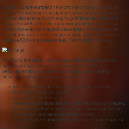
Среди исследователей свойств напитка не умолкают
споры — повышает ли каркаде давление или понижает?
Для выявления его истинного действия на организм
привлекли 65 человек, страдающих гипертонией. Одна
группа принимала плацебо (вещества, имитирующие
препараты для снижения давления), другая — каркаде в
объеме 600 мл в течение дня. Результаты таковы:
Так было доказано, что каркаде понижает давление,
причем это не эффект самовнушения. Гибискус
регулирует процессы, способствующие падению
показателей артериального давления:
выступает в качестве спазмолитика, снимая
напряженность сосудов;
укрепляет капилляры;
препятствует нарастанию холестериновых бляшек;
выводит излишки солей и тяжелый металлов из
организма, нормализуя работу почек;
способствует снижению уровня глюкозы в крови.