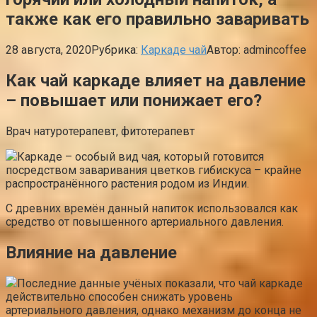
также как его правильно заваривать
28 августа, 2020
Рубрика:
Каркаде чай
Автор:
admincoffee
Как чай каркаде влияет на давление
– повышает или понижает его?
Врач натуротерапевт, фитотерапевт
Каркаде – особый вид чая, который готовится
посредством заваривания цветков гибискуса – крайне
распространённого растения родом из Индии.
С древних времён данный напиток использовался как
средство от повышенного артериального давления.
Влияние на давление
Последние данные учёных показали, что чай каркаде
действительно способен снижать уровень
артериального давления, однако механизм до конца не