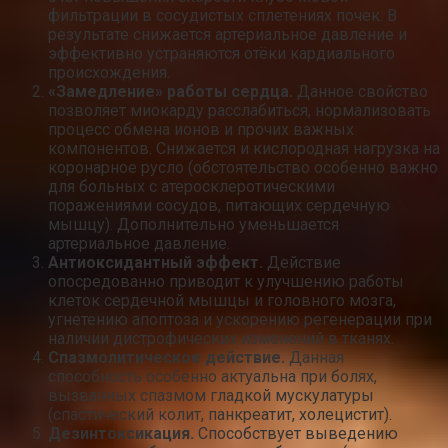
фильтрации в сосудистых сплетениях почек. В
результате снижается артериальное давление и
эффективно устраняются отёки кардиального
происхождения.
«Замедление» работы сердца.
Данное свойство
позволяет миокарду расслабиться, нормализовать
процесс обмена ионов и прочих важных
компонентов. Снижается и кислородная нагрузка на
коронарное русло (обстоятельство особенно важно
для больных с атеросклеротическими
поражениями сосудов, питающих сердечную
мышцу). Дополнительно уменьшается
артериальное давление.
Антиоксидантный эффект.
Действие
опосредованно приводит к улучшению работы
клеток сердечной мышцы и головного мозга,
угнетению апоптоза и ускорению регенерации при
наличии дистрофических изменений в тканях.
Спазмолитическое действие.
Данная
способность особенно актуальна при болях,
вызванных спазмом гладкой мускулатуры
(спастический колит, панкреатит, холецистит).
Дезинтоксикация.
Способствует выведению