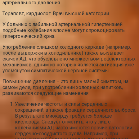
артериального давления.
Терапевт, кардиолог. Врач высшей категории.
У больных с лабильной артериальной гипертензией
подобные колебания вполне могут спровоцировать
гипертонический криз.
Употребление слишком холодного каркаде (например,
после выдержки в холодильнике) также вызывает
скачок АД, что обусловлено множеством рефлекторных
механизмов, одним из которых является активация уже
упомянутой симпатической нервной системы.
Повышение давления – это лишь малый симптом, на
самом деле, при употреблении холодных напитков,
развиваются следующие изменения:
Увеличение частоты и силы сердечных
сокращений, а также фракции сердечного выброса.
В результате миокарду требуется больше
кислорода. Следует отметить, что у лиц с
колебаниями АД часто имеются прочие патологии
сердечно-сосудистого русла. Например, при