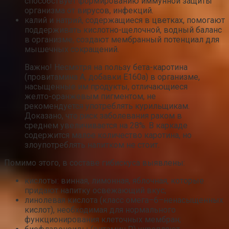
способствует формированию иммунной защиты
организма от вирусов, инфекций.
калий и натрий, содержащиеся в цветках, помогают
поддерживать кислотно-щелочной, водный баланс
в организме, создают мембранный потенциал для
мышечных сокращений.
Важно! Несмотря на пользу бета-каротина
(провитамина А, добавки Е160а) в организме,
насыщенные им продукты, отличающиеся
желто-оранжевым пигментом, не
рекомендуется употреблять курильщикам.
Доказано, что риск заболевания раком в
среднем увеличивается на 28%. В каркаде
содержится малое количество каротина, но
злоупотреблять напитком не стоит.
Помимо этого, в составе гибискуса выявлены:
кислоты: винная, лимонная, яблочная, которые
придают напитку освежающий вкус;
линолевая кислота (класс омега–6–ненасыщенных
кислот), необходимая для нормального
функционирования клеточных мембран;