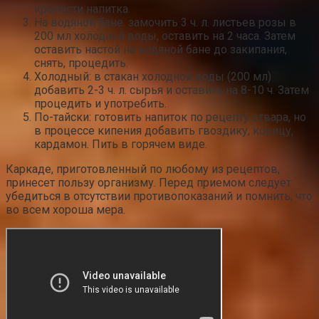
крепости напитка.
На водяной бане: замочить 3 ч. л. листьев розы в
200 мл холодной воды, оставить на 2 часа. Затем
оставить настой на водяной бане до закипания,
снять, процедить.
Холодный: в стакан холодной воды (200 мл)
добавить 2-3 ч. л. сырья и оставить на 8-10 ч. Затем
процедить и употребить.
По-тайски: готовить напиток по рецепту отвара, но
в процессе кипения добавить гвоздику, корицу,
кардамон. Пить в горячем виде.
Каркаде, приготовленный по любому из рецептов,
принесет пользу организму. Перед приемом следует
убедиться в отсутствии противопоказаний и помнить, что
во всем хороша мера.