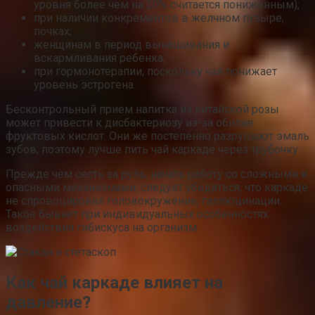
уровня более чем на 20% считается пониженным);
при наличии конкрементов в желчном пузыре,
почках;
женщинам в период вынашивания и
вскармливания ребенка;
при гормонотерапии, поскольку чай понижает
уровень эстрогена.
Бесконтрольный прием напитка из китайской розы
может привести к дисбактериозу из-за обилия
фруктовых кислот. Они же постепенно разрушают эмаль
зубов, поэтому лучше пить чай каркаде через трубочку.
Прежде чем сесть за руль, начать работу со сложными и
опасными механизмами, следует убедиться, что каркаде
не спровоцировал головокружение, галлюцинации.
Такое бывает при индивидуальных особенностях
воздействия гибискуса на организм.
Как чай каркаде влияет на
давление?