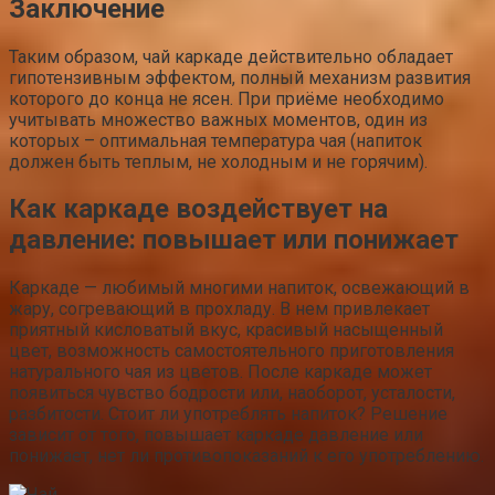
Заключение
Таким образом, чай каркаде действительно обладает
гипотензивным эффектом, полный механизм развития
которого до конца не ясен. При приёме необходимо
учитывать множество важных моментов, один из
которых – оптимальная температура чая (напиток
должен быть теплым, не холодным и не горячим).
Как каркаде воздействует на
давление: повышает или понижает
Каркаде — любимый многими напиток, освежающий в
жару, согревающий в прохладу. В нем привлекает
приятный кисловатый вкус, красивый насыщенный
цвет, возможность самостоятельного приготовления
натурального чая из цветов. После каркаде может
появиться чувство бодрости или, наоборот, усталости,
разбитости. Стоит ли употреблять напиток? Решение
зависит от того, повышает каркаде давление или
понижает, нет ли противопоказаний к его употреблению.