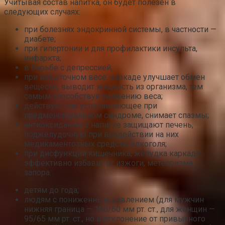
Учитывая состав напитка, он будет полезен в
следующих случаях:
при болезнях эндокринной системы, в частности —
диабете;
при гипертонии и для профилактики инсульта,
инфаркта;
в борьбе с депрессией;
при избыточном весе: каркаде улучшает обмен
веществ, выводит жидкость из организма, тем
самым способствуя снижению веса;
действует как успокаивающее при
предменструальном синдроме, снимает спазмы;
антиоксиданты в напитке защищают печень,
поджелудочную при воздействии на них
медикаментозных средств, алкоголя;
при дисфункции кишечника, желудка каркаде
эффективно избавит от изжоги, метеоризма,
запора.
детям до года;
людям с пониженным давлением (для мужчин
нижняя граница — 100/60 мм рт. ст., для женщин —
95/65 мм рт. ст., но и отклонение от привычного