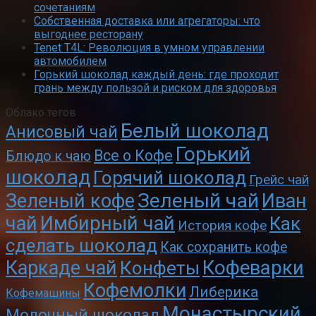
сочетаниям
Собственная доставка или агрегаторы: что
выгоднее ресторану
Tenet T4L: Революция в умном управлении
автомобилем
Горький шоколад каждый день: где проходит
грань между пользой и риском для здоровья
Облако тегов
Белый шоколад
Анисовый чай
Горький
Все о Кофе
Блюдо к чаю
шоколад
Горячий шоколад
Грейс чай
Зеленый чай
Зеленый кофе
Иван
чай
Имбирный чай
Как
История кофе
сделать шоколад
Как сохранить кофе
Кофеварки
Каркаде чай
Конфеты
Кофемолки
Либерика
Кофемашины
Монастырский
Молочный шоколад