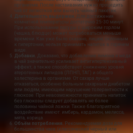
организма. После настаивания нужно процедить
чай от лепестков или вынуть чайный пакетик.
Длительность выдержки.
Для достижения
комнатной температуры достаточно 25-30 минут.
При использовании посуды с широким горлом
(чашка, блюдце) может потребоваться меньше
времени. Как уже было сказано, лицам, склонным
к гипертонии, нельзя принимать напиток в горячем
виде.
Добавки.
Доказано, что добавление лимона и мёда
в чай значительно усиливает антигипертензивный
эффект, а также способствует снижению уровня
атерогенных липидов (ЛПНП, ТАГ) и общего
холестерина в организме. От сахара лучше
отказаться, особенно больным сахарным диабетом
или людям, имеющим нарушение толерантности к
глюкозе. При невозможности принимать напиток
без глюкозы следует добавлять не более
половины чайной ложки. Также благоприятное
воздействие имеют: имбирь, кардамон, мелисса,
мята, корица.
Объём потребления.
Рекомендуемая доза для
большинства чаев (классический чёрный или