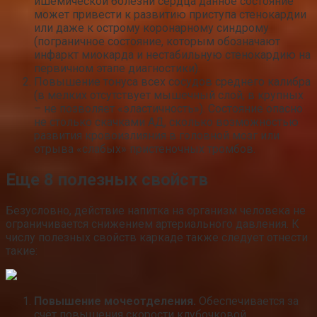
ишемической болезни сердца данное состояние
может привести к развитию приступа стенокардии
или даже к острому коронарному синдрому
(пограничное состояние, которым обозначают
инфаркт миокарда и нестабильную стенокардию на
первичном этапе диагностики).
Повышение тонуса всех сосудов среднего калибра
(в мелких отсутствует мышечный слой, в крупных
– не позволяет «эластичность»). Состояние опасно
не столько скачками АД, сколько возможностью
развития кровоизлияния в головной мозг или
отрыва «слабых» пристеночных тромбов.
Еще 8 полезных свойств
Безусловно, действие напитка на организм человека не
ограничивается снижением артериального давления. К
числу полезных свойств каркаде также следует отнести
такие:
Повышение мочеотделения.
Обеспечивается за
счёт повышения скорости клубочковой