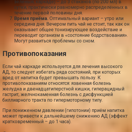
зелёный, каркаде) – до 3 стаканов (по 200 мл) в
сутки, практически равномерно распределённых в
течение первой половины дня.
Время приёма.
Оптимальный вариант – утро или
середина дня. Вечером пить чай не стоит, так как он
оказывает общее тонизирующее воздействие и
переводит организм в «состояние бодрствования».
Могут развиться проблемы со сном.
Противопоказания
Если чай каркаде используется для лечения высокого
АД, то следует избегать ряда состояний, при которых
вред от напитка будет превышать пользу. К
противопоказаниям относятся: язвенная болезнь
желудка и двенадцатиперстной кишки, гиперацидный
гастрит, желчнокаменная болезнь с дисфункцией
биллиарного тракта по гипермоторному типу.
При пониженном давлении (гипотонии) приём напитка
может привести к дальнейшему снижению АД (эффект
кратковременный – до 1 часа).