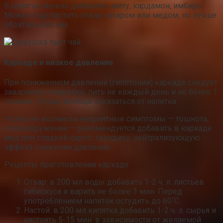
В напиток можно добавлять мяту, кардамон, имбирь.
Можно подсластить отвар сахаром или медом, но лучше
обойтись без них.
Каркаде и низкое давление
При пониженном давлении (гипотонии) каркаде следует
заваривать некрепко, пить не каждый день и не более 1
стакана. Лучше вообще отказаться от напитка.
Чтобы не возникли неприятные симптомы — тошнота,
головокружение — рекомендуется добавить в каркаде
мед или сладкий сироп, гвоздику, нейтрализующую
эффект снижения давления.
Рецепты приготовления каркаде:
Отвар: в 200 мл воды добавить 1-2 ч. л. листьев
гибискуса и варить не более 3 мин. Перед
употреблением напиток остудить до 60˚С.
Настой: в 200 мл кипятка добавить 1-2 ч. л. сырья и
настоять 5-15 мин. в зависимости от желаемой