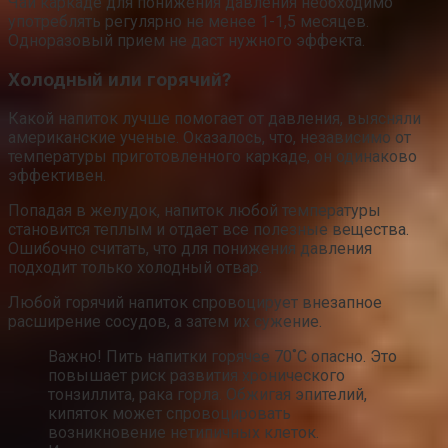
Чай каркаде для понижения давления необходимо
употреблять регулярно не менее 1-1,5 месяцев.
Одноразовый прием не даст нужного эффекта.
Холодный или горячий?
Какой напиток лучше помогает от давления, выясняли
американские ученые. Оказалось, что, независимо от
температуры приготовленного каркаде, он одинаково
эффективен.
Попадая в желудок, напиток любой температуры
становится теплым и отдает все полезные вещества.
Ошибочно считать, что для понижения давления
подходит только холодный отвар.
Любой горячий напиток спровоцирует внезапное
расширение сосудов, а затем их сужение.
Важно! Пить напитки горячее 70˚С опасно. Это
повышает риск развития хронического
тонзиллита, рака горла. Обжигая эпителий,
кипяток может спровоцировать
возникновение нетипичных клеток.