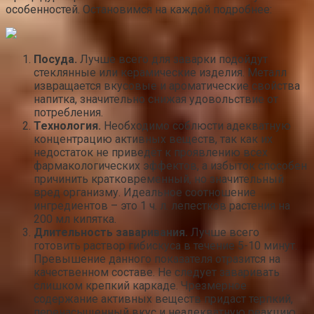
особенностей. Остановимся на каждой подробнее:
Посуда.
Лучше всего для заварки подойдут
стеклянные или керамические изделия. Металл
извращается вкусовые и ароматические свойства
напитка, значительно снижая удовольствие от
потребления.
Технология.
Необходимо соблюсти адекватную
концентрацию активных веществ, так как их
недостаток не приведёт к проявлению всех
фармакологических эффектов, а избыток способен
причинить кратковременный, но значительный
вред организму. Идеальное соотношение
ингредиентов – это 1 ч. л. лепестков растения на
200 мл кипятка.
Длительность заваривания.
Лучше всего
готовить раствор гибискуса в течение 5-10 минут.
Превышение данного показателя отразится на
качественном составе. Не следует заваривать
слишком крепкий каркаде. Чрезмерное
содержание активных веществ придаст терпкий,
перенасыщенный вкус и неадекватную реакцию