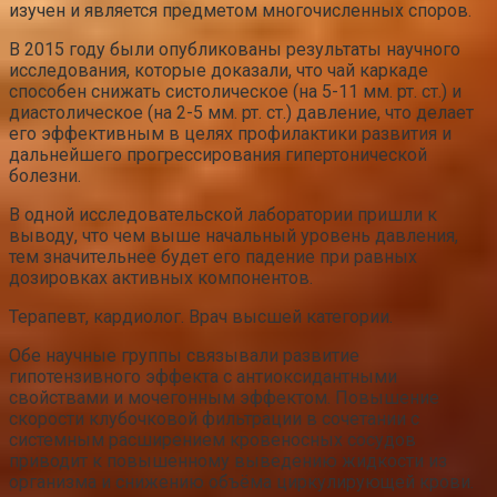
изучен и является предметом многочисленных споров.
В 2015 году были опубликованы результаты научного
исследования, которые доказали, что чай каркаде
способен снижать систолическое (на 5-11 мм. рт. ст.) и
диастолическое (на 2-5 мм. рт. ст.) давление, что делает
его эффективным в целях профилактики развития и
дальнейшего прогрессирования гипертонической
болезни.
В одной исследовательской лаборатории пришли к
выводу, что чем выше начальный уровень давления,
тем значительнее будет его падение при равных
дозировках активных компонентов.
Терапевт, кардиолог. Врач высшей категории.
Обе научные группы связывали развитие
гипотензивного эффекта с антиоксидантными
свойствами и мочегонным эффектом. Повышение
скорости клубочковой фильтрации в сочетании с
системным расширением кровеносных сосудов
приводит к повышенному выведению жидкости из
организма и снижению объёма циркулирующей крови.