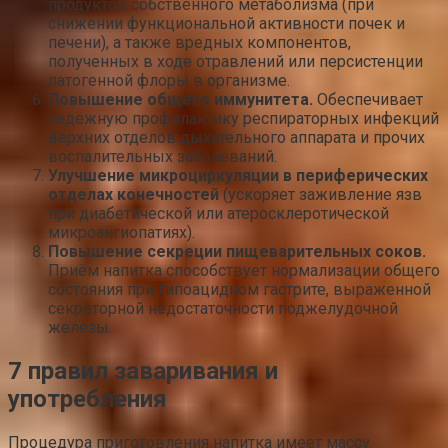
продуктов собственного метаболизма (при
снижении функциональной активности почек и
печени), а также вредных компонентов,
полученных в ходе отравлений или персистенции
патогенной флоры в организме.
Повышение общего иммунитета.
Обеспечивает
надёжную профилактику респираторных инфекций
верхних отделов дыхательного аппарата и прочих
воспалительных заболеваний.
Улучшение микроциркуляции в периферических
отделах конечностей
(ускоряет заживление язв
при диабетической или атеросклеротической
микроангиопатиях).
Повышение секреции пищеварительных соков.
Приём напитка способствует нормализации общего
состояния при гипоацидном гастрите, выраженной
секреторной недостаточности поджелудочной
железы.
7 правил заваривания и
употребления
Процедура приготовления напитка имеет массу