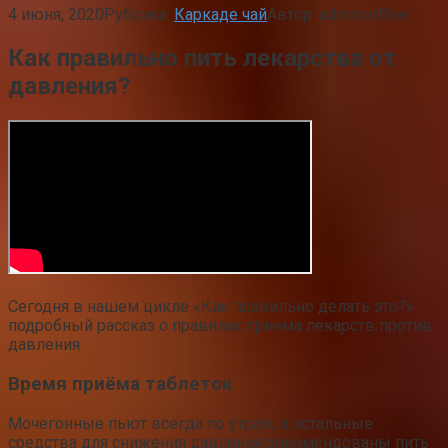
4 июня, 2020
Рубрика:
Каркаде чай
Автор:
admincoffee
Как правильно пить лекарства от
давления?
Сегодня в нашем цикле «Как правильно делать это?»
подробный рассказ о правилах приема лекарств против
давления.
Время приёма таблеток
Мочегонные пьют всегда по утрам, а остальные
средства для снижения давления рекомендованы пить