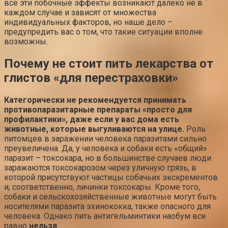
все эти побочные эффекты возникают далеко не в
каждом случае и зависят от множества
индивидуальных факторов, но наше дело –
предупредить вас о том, что такие ситуации вполне
возможны.
Почему не стоит пить лекарства от
глистов «для перестраховки»
Категорически не рекомендуется принимать
противопаразитарные препараты «просто для
профилактики», даже если у вас дома есть
животные, которые выгуливаются на улице.
Роль
питомцев в заражении человека паразитами сильно
преувеличена. Да, у человека и собаки есть «общий»
паразит – токсокара, но в большинстве случаев люди
заражаются токсокарозом через уличную грязь, в
которой присутствуют частицы собачьих экскрементов
и, соответственно, личинки токсокары. Кроме того,
собаки и сельскохозяйственные животные могут быть
носителями паразита эхинококка, также опасного для
человека. Однако пить антигельминтики наобум все
равно
нельзя
.