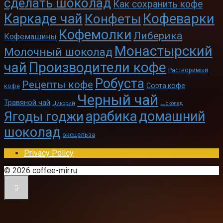
сделать шоколад
Как сохранить кофе
Кофеварки
Каркаде чай
Конфеты
Кофемолки
Либерика
Кофемашины
Монастырский
Молочный шоколад
чай
Производители кофе
Растворимый
Робуста
Рецепты кофе
Сорта кофе
кофе
Черный чай
Травяной чай
Цикорий
Шоколад
арабика
домашний
Ягоды годжи
шоколад
эксцельза
Privacy Policy
© 2026 coffee-mir.ru