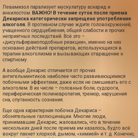
Левамизол парализует мускулатуру аскарид и
анкилостом.
ВАЖНО!
В течение суток после приема
Декариска категорически запрещено употребление
алкоголя.
В противном случае ждите головокружений,
учащенного сердцебиения, общей слабости и прочих
неприятных последствий. Всё это –
«дисульфирамоподобные реакции», именно на них
основано действий препаратов, использующихся в
терапии алкоголизма и вызывающих отвращение к
спиртному.
А вообще Декарис отличается от прочих
антигельминтиков наиболее часто развивающимися
побочными эффектами, даже если не смешивать его с
алкоголем. В их числе – головные боли, судороги,
периферическая полиневропатия, тремор, нарушения
сна, спутанность сознания.
Еще одна характерная побочка Декариса –
обонятельные галлюцинации. Многие люди,
принимавшие Декарис, жаловались, что в течение
нескольких дней после приема им казалось, будто всё
вокруг пахнет хлоркой, дымом, «химией» и т. д. Конечно,