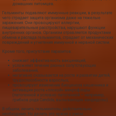
домашних питомцев.
Гельминты подавляют иммунные реакции, в результате
чего страдает защита организма даже на тяжелые
заражения. Они провоцируют аллергии,
пищеварительные расстройства, нарушают функции
внутренних органов. Организм отравляется продуктами
обмена и распада гельминтов, страдает от механических
повреждений и угнетения иммунной и нервной систем.
Кроме того, присутствие паразитов:
снижает эффективность вакцинаций;
усложняет течение разных сопутствующих
заболеваний;
негативно сказывается на росте и развитии детей,
трудоспособности взрослых;
провоцирует изменение биоценоза кишечника и
активации роста «плохой» микрофлоры
(патогенной и условно-патогенной – например,
грибков рода Candida, вызывающих кандидозы).
В общем, лечить гельминтозы действительно
необходимо. Но делать это нужно с умом.