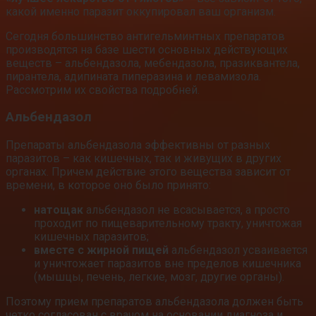
какой именно паразит оккупировал ваш организм.
Сегодня большинство антигельминтных препаратов
производятся на базе шести основных действующих
веществ – альбендазола, мебендазола, празиквантела,
пирантела, адипината пиперазина и левамизола.
Рассмотрим их свойства подробней.
Альбендазол
Препараты альбендазола эффективны от разных
паразитов – как кишечных, так и живущих в других
органах. Причем действие этого вещества зависит от
времени, в которое оно было принято:
натощак
альбендазол не всасывается, а просто
проходит по пищеварительному тракту, уничтожая
кишечных паразитов;
вместе с жирной пищей
альбендазол усваивается
и уничтожает паразитов вне пределов кишечника
(мышцы, печень, легкие, мозг, другие органы).
Поэтому прием препаратов альбендазола должен быть
четко согласован с врачом на основании диагноза и