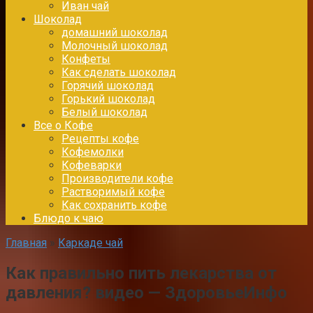
Иван чай
Шоколад
домашний шоколад
Молочный шоколад
Конфеты
Как сделать шоколад
Горячий шоколад
Горький шоколад
Белый шоколад
Все о Кофе
Рецепты кофе
Кофемолки
Кофеварки
Производители кофе
Растворимый кофе
Как сохранить кофе
Блюдо к чаю
Главная
»
Каркаде чай
Как правильно пить лекарства от
давления? видео — ЗдоровьеИнфо