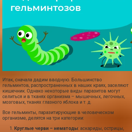
Итак, сначала дадим вводную. Большинство
гельминтов, распространенных в наших краях, заселяют
кишечник. Однако некоторые виды паразитов могут
селиться и в тканях организма – мышечных, легочных,
мозговых, тканях глазного яблока и т. д.
Все гельминты, паразитирующие в человеческом
организме, делятся на три категории:
Круглые черви – нематоды
: аскариды, острицы,