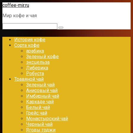
Перейти
coffee-mir.ru
к
Мир кофе и чая
контенту
Поиск:
История кофе
Сорта кофе
арабика
Зеленый кофе
эксцельза
Либерика
Робуста
Травяной чай
Зеленый чай
Анисовый чай
Имбирный чай
Каркаде чай
Белый чай
Грейс чай
Монастырский чай
Черный чай
Ягоды годжи