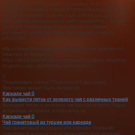
увлекайтесь лекарствами без особых на то причин,
следите за пищевой и личной гигиеной и периодически
сдавайте анализы. Если же у вас или ваших детей все
же будет обнаружен какой-либо гельминтоз – поиск и
доставку необходимых препаратов по самым
выгодным ценам вы сможете доверить сервису
Liki24.com .
https://www.zdorovieinfo.ru/zhitzdorovo/kak-pravilno-pit-
lekarstva-ot-davleniya/
https://liki24.com/articles/vygonyaem-parazitov-lekarstva-
ot-glistov-vidy-i-profilaktika-gelmintozov/
0
Понравилась статья? Поделиться с друзьями:
Вам также может быть интересно
Каркаде чай
0
Как вывести пятна от зеленого чая с различных тканей
Выводим пятна от зеленого чая быстро и легко Редко
встретишь человека, который бы не
Каркаде чай
0
Чай гранатовый из турции или каркаде
Чай гранатовый из турции или каркаде Первыми
гранатовый напиток стали заваривать еще древние