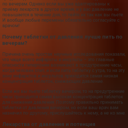
по вечерам. Однако если вы уже адаптированы к
приёму лекарств в другое время, и у вас давление не
повышается в течение дня, то пейте их так как вы пьете.
И вообще любые перемены обязательно согласуйте с
врачом!
Почему таблетки от давления лучше пить по
вечерам?
Причина очень простая: научные исследования показали,
что чаще всего инфаркты и инсульты – это главные
опасности гипертонии возникают в предутренние часы,
когда человек спит, и если пить таблетку с утра, то на эту
зону инфарктов и инсультов приходится самая низкая
концентрация таблеток, снижающих давление.
Если же вы пьете таблетку вечером, то на предутренние
часы приходится самая высокая концентрация таблеток
для снижения давления. Поэтому правильно принимать
таблетки от давления вечером, но если ваш врач вам
назначил по-другому, прислушайтесь к нему, а не ко мне.
Лекарства от давления и потенция