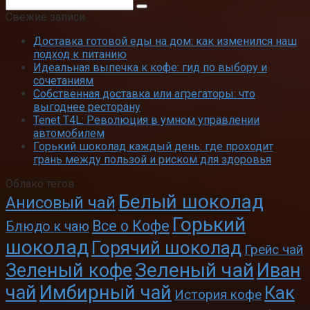
Поиск:
Свежие записи
Доставка готовой еды на дом: как изменился наш
подход к питанию
Идеальная выпечка к кофе: гид по выбору и
сочетаниям
Собственная доставка или агрегаторы: что
выгоднее ресторану
Tenet T4L: Революция в умном управлении
автомобилем
Горький шоколад каждый день: где проходит
грань между пользой и риском для здоровья
Облако тегов
Белый шоколад
Анисовый чай
Горький
Все о Кофе
Блюдо к чаю
шоколад
Горячий шоколад
Грейс чай
Зеленый чай
Зеленый кофе
Иван
чай
Имбирный чай
Как
История кофе