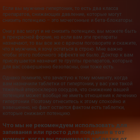
Если вы мужчина-гипертоник, то есть два класса
препаратов, снижающих давление, которые могут
снизить потенцию – это мочегонные и бета-блокаторы.
Они у вас могут и не снизить потенцию, вы можете быть
в прекрасной форме, но если вам эти препараты
назначают, то вы все же с врачом поговорите и скажите,
что я мужчина, я хочу остаться в строю. Мне важно
чтобы этого побочного эффекта не было. Доктор к вам
прислушается назначит те группы препаратов, которые
для вас совершенно безопасны, они тоже есть.
Однако помните, что зачастую к тому моменту, когда
вам назначили таблетки от гипертонии, у вас уже такой
тяжёлый атеросклероз сосудов, что снижение вашей
потенции может вообще не иметь отношения к лечению
гипертонии. Поэтому отнеситесь к этому спокойно и
взвешенно, но факт остаётся фактом есть таблетки,
которые снижают потенцию.
Что мы не рекомендуем использовать для
запивания или просто для поедания в тот
момент, когда вы принимаете таблетки от