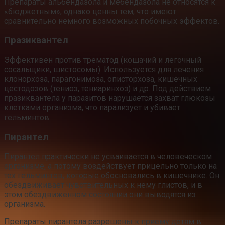
Препараты альбендазола и мебендазола не относятся к
«бюджетным», однако ценны тем, что имеют
сравнительно немного возможных побочных эффектов.
Празиквантел
Эффективен против трематод (кошачий и легочный
сосальщики, шистосомы). Используется для лечения
клонорхоза, парагонимоза, описторхоза, кишечных
цестодозов (тениоз, тениаринхоз) и др. Под действием
празиквантела у паразитов нарушается захват глюкозы
клетками организма, что парализует и убивает
гельминтов.
Пирантел
Пирантел практически не усваивается в человеческом
организме, а потому воздействует прицельно только на
тех гельминтов, которые обосновались в кишечнике. Он
обездвиживает чувствительных к нему глистов, и в
этом обездвиженном состоянии они выводятся из
организма.
Препараты пирантела разрешены к приему детям в