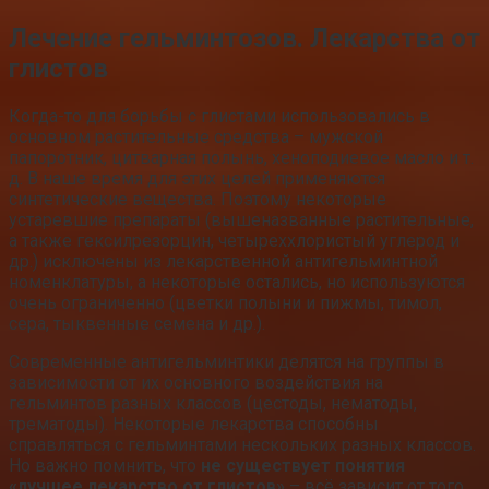
Лечение гельминтозов. Лекарства от
глистов
Когда-то для борьбы с глистами использовались в
основном растительные средства – мужской
папоротник, цитварная полынь, хеноподиевое масло и т.
д. В наше время для этих целей применяются
синтетические вещества. Поэтому некоторые
устаревшие препараты (вышеназванные растительные,
а также гексилрезорцин, четыреххлористый углерод и
др.) исключены из лекарственной антигельминтной
номенклатуры, а некоторые остались, но используются
очень ограниченно (цветки полыни и пижмы, тимол,
сера, тыквенные семена и др.).
Современные антигельминтики делятся на группы в
зависимости от их основного воздействия на
гельминтов разных классов (цестоды, нематоды,
трематоды). Некоторые лекарства способны
справляться с гельминтами нескольких разных классов.
Но важно помнить, что
не существует понятия
«лучшее лекарство от глистов»
– всё зависит от того,