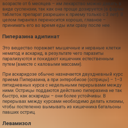
возрасте от 6 месяцев – им лекарство можно давать в
виде суспензии, так как она проще дозируется (в форме
таблеток препарат разрешен к приему только с 3 лет). В
целом пирантел переносится хорошо, главное –
принимать его во время еды или сразу после нее.
Пиперазина адипинат
Это вещество поражает мышечные и нервные клетки
нематод и аскарид, в результате чего паразиты
парализуются и покидают кишечник естественным
путем (вместе с каловыми массами).
При аскаридозе обычно назначается двухдневный курс
приема Пиперазина, а при энтеробиозе (острицы) – 1–3
пятидневных курса с недельными перерывами между
ними. Острицы поддаются действию пиперазина не так
быстро, как аскариды – они более устойчивы. В
перерывах между курсами необходимо делать клизмы,
чтобы постепенно вымывать из кишечника батальоны
павших остриц.
Левамизол