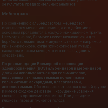
результатов предварительных анализов.
Мебендазол
По сравнению с альбендазолом, мебендазол
всасывается менее интенсивно, а его действие в
основном проявляется в желудочно-кишечном тракте.
Несмотря на это, Вермокс может назначаться и для
борьбы с гельминтами, живущих в тканях – например,
при эхинококкозе, когда эхинококковый пузырь
находится в таком месте, что его нельзя удалить
оперативно.
По
рекомендации
Всемирной организации
здравоохранения (ВОЗ) альбендазол и мебендазол
должны использоваться при гельминтозах,
вызванных так называемыми почвенными
гельминтами: аскаридами, власоглавами,
анкилостомами.
Оба вещества относятся к одной группе
и имеют сходное действие – нарушение усвоения
глюкозы в организме гельминта. При дефиците
глюкозы паразит гибнет от голода.