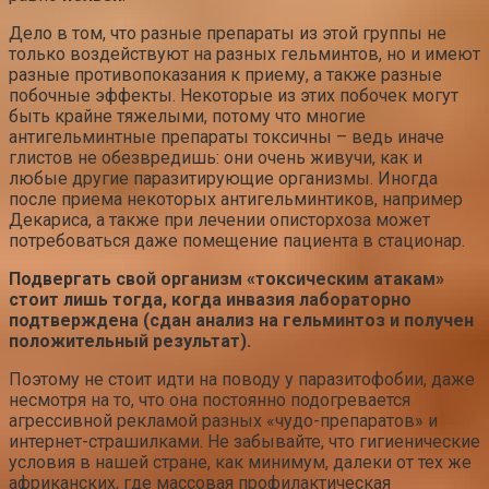
Дело в том, что разные препараты из этой группы не
только воздействуют на разных гельминтов, но и имеют
разные противопоказания к приему, а также разные
побочные эффекты. Некоторые из этих побочек могут
быть крайне тяжелыми, потому что многие
антигельминтные препараты токсичны – ведь иначе
глистов не обезвредишь: они очень живучи, как и
любые другие паразитирующие организмы. Иногда
после приема некоторых антигельминтиков, например
Декариса, а также при лечении описторхоза может
потребоваться даже помещение пациента в стационар.
Подвергать свой организм «токсическим атакам»
стоит лишь тогда, когда инвазия лабораторно
подтверждена (сдан анализ на гельминтоз и получен
положительный результат).
Поэтому не стоит идти на поводу у паразитофобии, даже
несмотря на то, что она постоянно подогревается
агрессивной рекламой разных «чудо-препаратов» и
интернет-страшилками. Не забывайте, что гигиенические
условия в нашей стране, как минимум, далеки от тех же
африканских, где массовая профилактическая