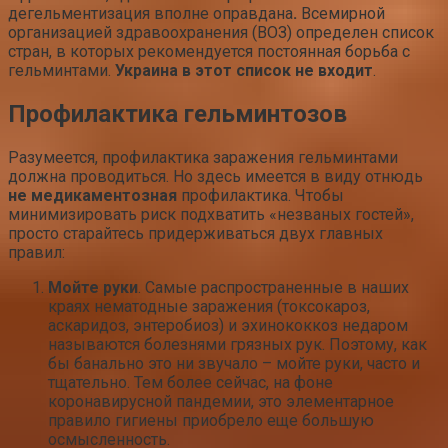
дегельментизация вполне оправдана
.
Всемирной
организацией здравоохранения (ВОЗ) определен список
стран, в которых рекомендуется постоянная борьба с
гельминтами.
Украина в этот список не входит
.
Профилактика гельминтозов
Разумеется, профилактика заражения гельминтами
должна проводиться. Но здесь имеется в виду отнюдь
не медикаментозная
профилактика. Чтобы
минимизировать риск подхватить «незваных гостей»,
просто старайтесь придерживаться двух главных
правил:
Мойте руки
. Самые распространенные в наших
краях нематодные заражения (токсокароз,
аскаридоз, энтеробиоз) и эхинококкоз недаром
называются болезнями грязных рук. Поэтому, как
бы банально это ни звучало – мойте руки, часто и
тщательно. Тем более сейчас, на фоне
коронавирусной пандемии, это элементарное
правило гигиены приобрело еще большую
осмысленность.