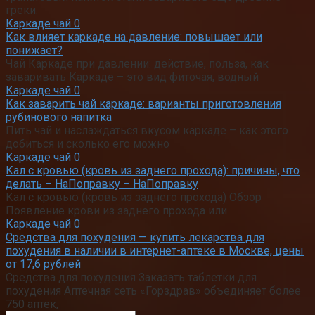
греки.
Каркаде чай
0
Как влияет каркаде на давление: повышает или
понижает?
Чай Каркаде при давлении: действие, польза, как
заваривать Каркаде – это вид фиточая, водный
Каркаде чай
0
Как заварить чай каркаде: варианты приготовления
рубинового напитка
Пить чай и наслаждаться вкусом каркаде – как этого
добиться и сколько его можно
Каркаде чай
0
Кал с кровью (кровь из заднего прохода): причины, что
делать – НаПоправку – НаПоправку
Кал с кровью (кровь из заднего прохода) Обзор
Появление крови из заднего прохода или
Каркаде чай
0
Средства для похудения — купить лекарства для
похудения в наличии в интернет-аптеке в Москве, цены
от 17,6 рублей
Средства для похудения Заказать таблетки для
похудения Аптечная сеть «Горздрав» объединяет более
750 аптек,