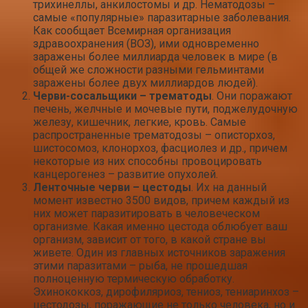
трихинеллы, анкилостомы и др. Нематодозы –
самые «популярные» паразитарные заболевания.
Как сообщает Всемирная организация
здравоохранения (ВОЗ), ими одновременно
заражены более миллиарда человек в мире (в
общей же сложности разными гельминтами
заражены более двух миллиардов людей).
Черви-сосальщики – трематоды
. Они поражают
печень, желчные и мочевые пути, поджелудочную
железу, кишечник, легкие, кровь. Самые
распространенные трематодозы – описторхоз,
шистосомоз, клонорхоз, фасциолез и др., причем
некоторые из них способны провоцировать
канцерогенез – развитие опухолей.
Ленточные черви – цестоды
. Их на данный
момент известно 3500 видов, причем каждый из
них может паразитировать в человеческом
организме. Какая именно цестода облюбует ваш
организм, зависит от того, в какой стране вы
живете. Один из главных источников заражения
этими паразитами – рыба, не прошедшая
полноценную термическую обработку.
Эхинококкоз, дирофиляриоз, тениоз, тениаринхоз –
цестодозы, поражающие не только человека, но и