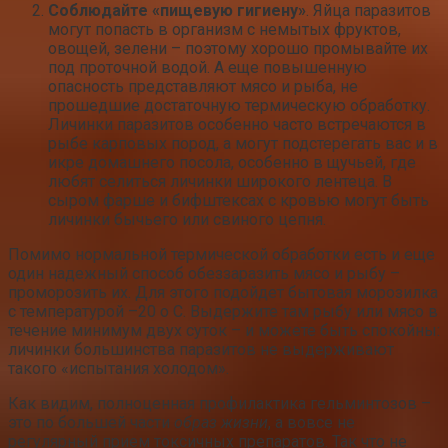
Соблюдайте «пищевую гигиену»
. Яйца паразитов
могут попасть в организм с немытых фруктов,
овощей, зелени – поэтому хорошо промывайте их
под проточной водой. А еще повышенную
опасность представляют мясо и рыба, не
прошедшие достаточную термическую обработку.
Личинки паразитов особенно часто встречаются в
рыбе карповых пород, а могут подстерегать вас и в
икре домашнего посола, особенно в щучьей, где
любят селиться личинки широкого лентеца. В
сыром фарше и бифштексах с кровью могут быть
личинки бычьего или свиного цепня.
Помимо нормальной термической обработки есть и еще
один надежный способ обеззаразить мясо и рыбу –
проморозить их. Для этого подойдет бытовая морозилка
с температурой –20 о С. Выдержите там рыбу или мясо в
течение минимум двух суток – и можете быть спокойны:
личинки большинства паразитов не выдерживают
такого «испытания холодом».
Как видим, полноценная профилактика гельминтозов –
это по большей части
образ жизни
, а вовсе не
регулярный прием токсичных препаратов. Так что не