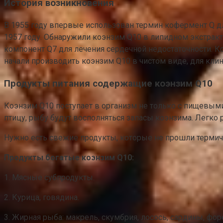
История возникновения
В 1955 году впервые использован термин кофермент Q д
1957 году. Обнаружили коэнзим Q10 в липидном экстракт
компонент Q7 для лечения сердечной недостаточности. К
начали производить коэнзим Q10 в чистом виде, для кли
Продукты питания содержащие коэнзим Q10
Коэнзим Q10 поступает в организм не только с пищевыми
птицу, рыбу будут восполняться запасы коэнзима. Легко
Нужно есть свежие продукты, которые не прошли термич
Продукты богатые коэнзим Q10:
1. Мясные субпродукты.
2. Курица, говядина.
3. Жирная рыба: макрель, скумбрия, лосось, сардины, фор