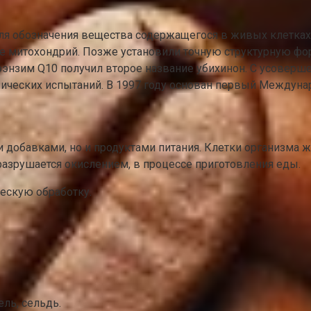
ля обозначения вещества содержащегося в живых клетках.
е митохондрий. Позже установили точную структурную фор
оэнзим Q10 получил второе название убихинон. С усоверш
нических испытаний. В 1997 году основан первый Междуна
 добавками, но и продуктами питания. Клетки организма 
 разрушается окислением, в процессе приготовления еды.
ескую обработку.
ель, сельдь.