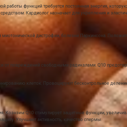
ой работы функций требуется постоянная энергия, котору
едством. Кардиолог назначает для укрепления и эластичн
и миотонической дистрофии, болезни Паркинсона. Положит
ки от повреждений свободными радикалами. Q10 предотв
ированию клеток. Провоцируют бесконтрольное деление
ния. Коэнзим Q10 стимулирует защитные функции, увелич
ащиту. Улучшает активность, качество спермы.