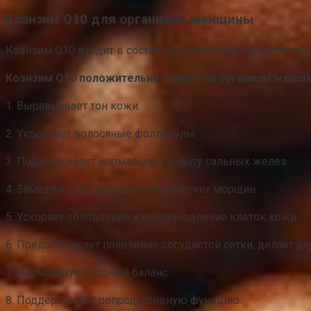
Коэнзим Q10 для организма женщины
Коэнзим Q10 входит в состав косметических средств по у
Коэнзим Q10 положительно влияет на организм женщ
1. Выравнивает тон кожи.
2. Укрепляет волосяные фолликулы.
3. Поддерживает нормальную работу сальных желез.
4. Замедляет образование мимических морщин.
5. Ускоряет обновление и восстановление клеток кожи.
6. Предотвращает появление сосудистой сетки, делает де
7. Нормализует водный баланс.
8. Поддерживает репродуктивную функцию.