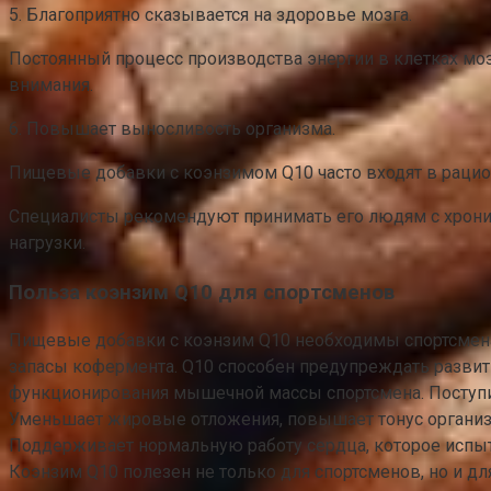
5. Благоприятно сказывается на здоровье мозга.
Постоянный процесс производства энергии в клетках мо
внимания.
6. Повышает выносливость организма.
Пищевые добавки с коэнзимом Q10 часто входят в рацио
Специалисты рекомендуют принимать его людям с хронич
нагрузки.
Польза коэнзим Q10 для спортсменов
Пищевые добавки с коэнзим Q10 необходимы спортсмена
запасы кофермента. Q10 способен предупреждать развити
функционирования мышечной массы спортсмена. Поступив
Уменьшает жировые отложения, повышает тонус организм
Поддерживает нормальную работу сердца, которое испыт
Коэнзим Q10 полезен не только для спортсменов, но и д