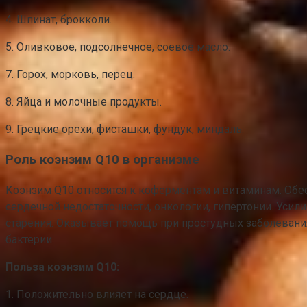
4. Шпинат, брокколи.
5. Оливковое, подсолнечное, соевое масло.
7. Горох, морковь, перец.
8. Яйца и молочные продукты.
9. Грецкие орехи, фисташки, фундук, миндаль.
Роль коэнзим Q10 в организме
Коэнзим Q10 относится к коферментам и витаминам. Обе
сердечной недостаточности, онкологии, гипертонии. Уси
старения. Оказывает помощь при простудных заболевани
бактерии.
Польза коэнзим Q10:
1. Положительно влияет на сердце.