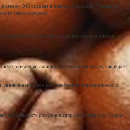
ю коэнзим Q10 создает в клетках миокарда. Пищевые
ости стенок сосудов.
ельно влияет на патологические процессы в клетках
ращает окисление липидов клеточных мембран, защищает
, увеличивают риск возникновения поврежденных и
ивает возможность рождения здорового малыша. Прием