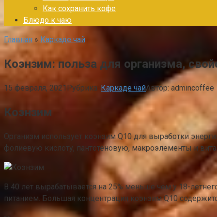
Как сохранить кофе
Блюдо к чаю
Главная
»
Каркаде чай
Коэнзим: польза для организма, свой
15 февраля, 2021
Рубрика:
Каркаде чай
Автор:
admincoffee
Коэнзим
Организм использует коэнзим Q10 для выработки энергии
фолиевую кислоту, пантотеновую, макроэлементы и вита
В 40 лет вырабатывается на 25% меньше чем у 18-летнег
питанием. Большая концентрация коэнзим Q10 содержится