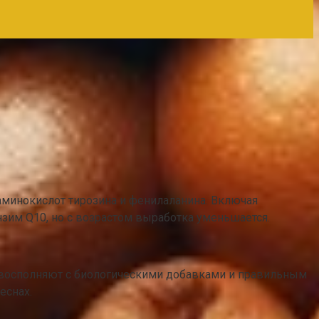
 аминокислот тирозина и фенилаланина. Включая
зим Q10, но с возрастом выработка уменьшается.
та восполняют с биологическими добавками и правильным
еснах.