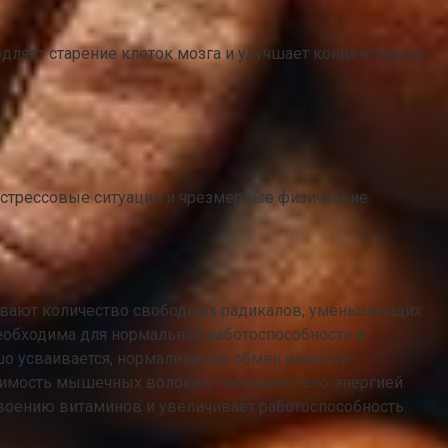
дляет старение клеток мозга и улучшает концентрацию
 стрессовые ситуации и чрезмерные физические
ивают количество свободных радикалов, уменьшающих
еобходима для нормальной работоспособности и
 усваивается, нормализуется обмен веществ.
димость мышечных волокон, насыщает тело энергией.
воению витаминов и увеличивает работоспособность.