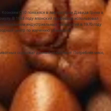
 Коэнзим Q10 появился в лаборатории Дэвида Грина в
мулу. В 1963 году японский профессор использовал
енствованием индустриальных технологий в 1970 году
родный центр по изучению убихинона.
животных содержат данный компонент. Потребляя мясо,