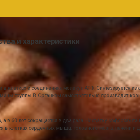
ства и характеристики
 в клетках и соединениях молекул АТФ. Синтезируется из
мины группы В. Организм самостоятельно производит коэн
о, а в 60 лет сокращается в два раза. Нехватку кофермен
 в клетках сердечных мышц, головного мозга, печени и д