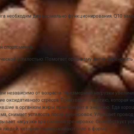
зга необходим для нормально функционирования. Q10 заме
н спортсменов.
еской усталостью. Помогает организму легче переносить
м независимо от возраста. Чрезмерные нагрузки увелич
е оксидативного стресса. Производит энергию, которая н
шие в организм жиры преобразует в энергию. Еда хорошо
а, снимает усталость после тренировок. Улучшает прово
ывает нагрузки при силовой тренировке. Способствует ус
ля людей, которые поддерживают тело в форме.