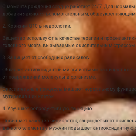
С момента рождения сердце работает 24/7. Для нормальн
добавки являются вспомогательным, общеукрепляющим ср
2. Коэнзим Q10 в неврологии.
Вещество используют в качестве терапии и профилактик
головного мозга, вызываемые окислительным стрессом.
3. Защищает от свободных радикалов.
Обладает антиоксидантными свойствами, защищает клет
от повреждений молекулы в организме.
Окислительные процессы мешают нормальному функцион
мутировавших клеток.
4. Улучшает репродуктивную функцию.
Повышает качество яйцеклеток, защищает их от окисле
данного элемента у мужчин повышает антиоксидантную з