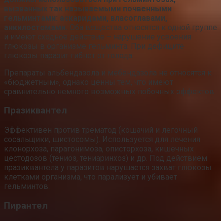
вызванных так называемыми почвенными
гельминтами: аскаридами, власоглавами,
анкилостомами.
Оба вещества относятся к одной группе
и имеют сходное действие – нарушение усвоения
глюкозы в организме гельминта. При дефиците
глюкозы паразит гибнет от голода.
Препараты альбендазола и мебендазола не относятся к
«бюджетным», однако ценны тем, что имеют
сравнительно немного возможных побочных эффектов.
Празиквантел
Эффективен против трематод (кошачий и легочный
сосальщики, шистосомы). Используется для лечения
клонорхоза, парагонимоза, описторхоза, кишечных
цестодозов (тениоз, тениаринхоз) и др. Под действием
празиквантела у паразитов нарушается захват глюкозы
клетками организма, что парализует и убивает
гельминтов.
Пирантел