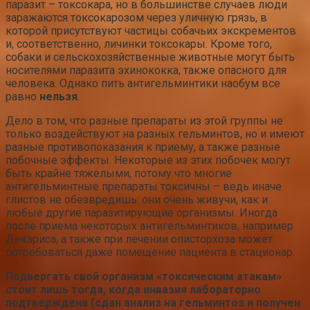
паразит – токсокара, но в большинстве случаев люди
заражаются токсокарозом через уличную грязь, в
которой присутствуют частицы собачьих экскрементов
и, соответственно, личинки токсокары. Кроме того,
собаки и сельскохозяйственные животные могут быть
носителями паразита эхинококка, также опасного для
человека. Однако пить антигельминтики наобум все
равно
нельзя
.
Дело в том, что разные препараты из этой группы не
только воздействуют на разных гельминтов, но и имеют
разные противопоказания к приему, а также разные
побочные эффекты. Некоторые из этих побочек могут
быть крайне тяжелыми, потому что многие
антигельминтные препараты токсичны – ведь иначе
глистов не обезвредишь: они очень живучи, как и
любые другие паразитирующие организмы. Иногда
после приема некоторых антигельминтиков, например
Декариса, а также при лечении описторхоза может
потребоваться даже помещение пациента в стационар.
Подвергать свой организм «токсическим атакам»
стоит лишь тогда, когда инвазия лабораторно
подтверждена (сдан анализ на гельминтоз и получен