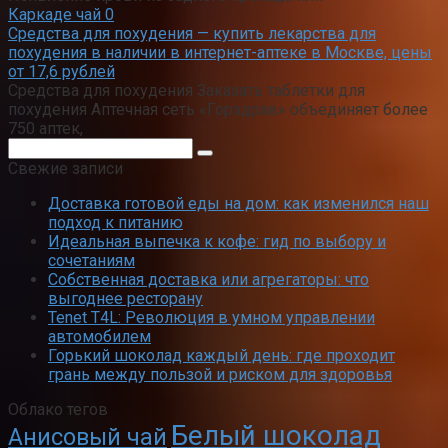
Каркаде чай
0
Средства для похудения — купить лекарства для
похудения в наличии в интернет-аптеке в Москве, цены
от 17,6 рублей
Средства для похудения Заказать таблетки для
похудения Аптечная сеть «Горздрав» объединяет более
750 аптек,
Поиск:
Свежие записи
Доставка готовой еды на дом: как изменился наш
подход к питанию
Идеальная выпечка к кофе: гид по выбору и
сочетаниям
Собственная доставка или агрегаторы: что
выгоднее ресторану
Tenet T4L: Революция в умном управлении
автомобилем
Горький шоколад каждый день: где проходит
грань между пользой и риском для здоровья
Облако тегов
Белый шоколад
Анисовый чай