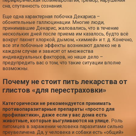
периферическая полиневропатия, тремор, нарушения
сна, спутанность сознания.
Еще одна характерная побочка Декариса –
обонятельные галлюцинации. Многие люди,
принимавшие Декарис, жаловались, что в течение
нескольких дней после приема им казалось, будто всё
вокруг пахнет хлоркой, дымом, «химией» и т. д. Конечно,
все эти побочные эффекты возникают далеко не в
каждом случае и зависят от множества
индивидуальных факторов, но наше дело –
предупредить вас о том, что такие ситуации вполне
возможны.
Почему не стоит пить лекарства от
глистов «для перестраховки»
Категорически не рекомендуется принимать
противопаразитарные препараты «просто для
профилактики», даже если у вас дома есть
животные, которые выгуливаются на улице.
Роль
питомцев в заражении человека паразитами сильно
преувеличена. Да, у человека и собаки есть «общий»