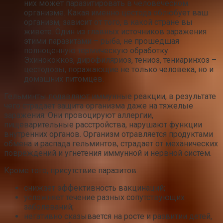
них может паразитировать в человеческом
организме. Какая именно цестода облюбует ваш
организм, зависит от того, в какой стране вы
живете. Один из главных источников заражения
этими паразитами – рыба, не прошедшая
полноценную термическую обработку.
Эхинококкоз, дирофиляриоз, тениоз, тениаринхоз –
цестодозы, поражающие не только человека, но и
домашних питомцев.
Гельминты подавляют иммунные реакции, в результате
чего страдает защита организма даже на тяжелые
заражения. Они провоцируют аллергии,
пищеварительные расстройства, нарушают функции
внутренних органов. Организм отравляется продуктами
обмена и распада гельминтов, страдает от механических
повреждений и угнетения иммунной и нервной систем.
Кроме того, присутствие паразитов:
снижает эффективность вакцинаций;
усложняет течение разных сопутствующих
заболеваний;
негативно сказывается на росте и развитии детей,