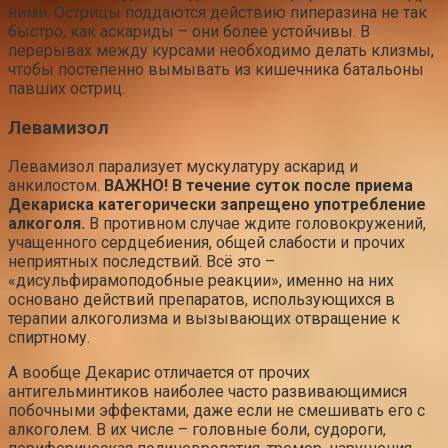
ними. Острицы поддаются действию пиперазина не так
быстро, как аскариды – они более устойчивы. В
перерывах между курсами необходимо делать клизмы,
чтобы постепенно вымывать из кишечника батальоны
павших остриц.
Левамизол
Левамизол парализует мускулатуру аскарид и
анкилостом.
ВАЖНО!
В течение суток после приема
Декариска категорически запрещено употребление
алкоголя.
В противном случае ждите головокружений,
учащенного сердцебиения, общей слабости и прочих
неприятных последствий. Всё это –
«дисульфирамоподобные реакции», именно на них
основано действий препаратов, использующихся в
терапии алкоголизма и вызывающих отвращение к
спиртному.
А вообще Декарис отличается от прочих
антигельминтиков наиболее часто развивающимися
побочными эффектами, даже если не смешивать его с
алкоголем. В их числе – головные боли, судороги,