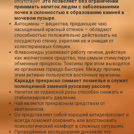
отсутствует.
Это позволяет без ограничений
принимать напиток людям с заболеваниями
почек и склонностью к образованию камней в
мочевом пузыре.
Антоцианы — вещества, придающие чаю
насыщенный красный оттенок — обладают
способностью положительно действовать на
сосудистую стенку, укрепляя её и очищая от
холестериновых бляшек.
Флавоноиды усиливают работу печени, действуя
как желчегонное средство, тем самым стимулируя
обменные процессы. Токсины при этом выводятся
из организма гораздо быстрее. Между прочим,
этим активно пользуются восточные мужчины.
Каркаде прекрасно снимает похмелье и служит
полноценной заменой русскому рассолу.
Напиток из суданской розы способен снижать и
стабилизировать давление.
Чай является прекрасным средством от
авитаминоза.
Он представляет собой хороший антидепрессант и
всегда поможет сохранить или восстановить
психологический комфорт в сложных ситуациях.
Проведённые исследования доказали, что