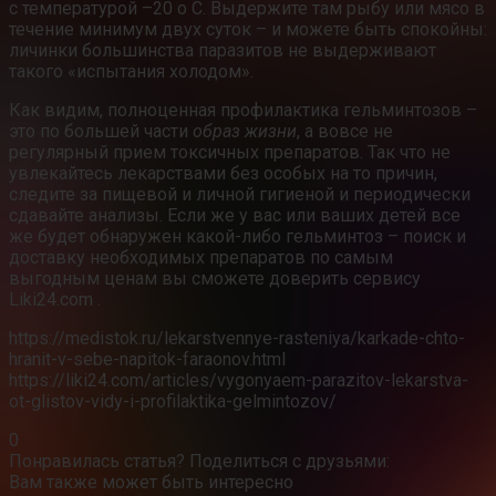
с температурой –20 о С. Выдержите там рыбу или мясо в
течение минимум двух суток – и можете быть спокойны:
личинки большинства паразитов не выдерживают
такого «испытания холодом».
Как видим, полноценная профилактика гельминтозов –
это по большей части
образ жизни
, а вовсе не
регулярный прием токсичных препаратов. Так что не
увлекайтесь лекарствами без особых на то причин,
следите за пищевой и личной гигиеной и периодически
сдавайте анализы. Если же у вас или ваших детей все
же будет обнаружен какой-либо гельминтоз – поиск и
доставку необходимых препаратов по самым
выгодным ценам вы сможете доверить сервису
Liki24.com .
https://medistok.ru/lekarstvennye-rasteniya/karkade-chto-
hranit-v-sebe-napitok-faraonov.html
https://liki24.com/articles/vygonyaem-parazitov-lekarstva-
ot-glistov-vidy-i-profilaktika-gelmintozov/
0
Понравилась статья? Поделиться с друзьями:
Вам также может быть интересно