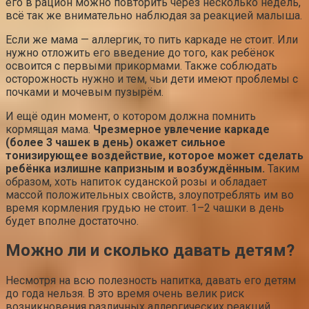
его в рацион можно повторить через несколько недель,
всё так же внимательно наблюдая за реакцией малыша.
Если же мама — аллергик, то пить каркаде не стоит. Или
нужно отложить его введение до того, как ребёнок
освоится с первыми прикормами. Также соблюдать
осторожность нужно и тем, чьи дети имеют проблемы с
почками и мочевым пузырём.
И ещё один момент, о котором должна помнить
кормящая мама.
Чрезмерное увлечение каркаде
(более 3 чашек в день) окажет сильное
тонизирующее воздействие, которое может сделать
ребёнка излишне капризным и возбуждённым.
Таким
образом, хоть напиток суданской розы и обладает
массой положительных свойств, злоупотреблять им во
время кормления грудью не стоит. 1–2 чашки в день
будет вполне достаточно.
Можно ли и сколько давать детям?
Несмотря на всю полезность напитка, давать его детям
до года нельзя. В это время очень велик риск
возникновения различных аллергических реакций.