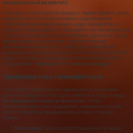
положительный результат).
Поэтому не стоит идти на поводу у паразитофобии, даже
несмотря на то, что она постоянно подогревается
агрессивной рекламой разных «чудо-препаратов» и
интернет-страшилками. Не забывайте, что гигиенические
условия в нашей стране, как минимум, далеки от тех же
африканских, где массовая профилактическая
дегельментизация вполне оправдана
.
Всемирной
организацией здравоохранения (ВОЗ) определен список
стран, в которых рекомендуется постоянная борьба с
гельминтами.
Украина в этот список не входит
.
Профилактика гельминтозов
Разумеется, профилактика заражения гельминтами
должна проводиться. Но здесь имеется в виду отнюдь
не медикаментозная
профилактика. Чтобы
минимизировать риск подхватить «незваных гостей»,
просто старайтесь придерживаться двух главных
правил:
Мойте руки
. Самые распространенные в наших