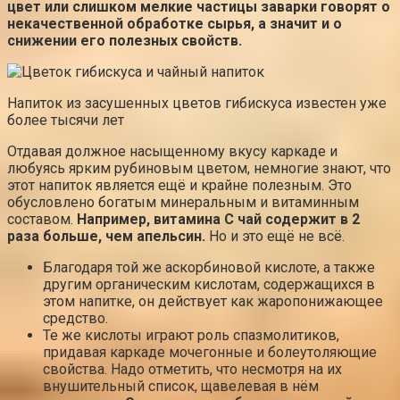
цвет или слишком мелкие частицы заварки говорят о
некачественной обработке сырья, а значит и о
снижении его полезных свойств.
Напиток из засушенных цветов гибискуса известен уже
более тысячи лет
Отдавая должное насыщенному вкусу каркаде и
любуясь ярким рубиновым цветом, немногие знают, что
этот напиток является ещё и крайне полезным. Это
обусловлено богатым минеральным и витаминным
составом.
Например, витамина С чай содержит в 2
раза больше, чем апельсин.
Но и это ещё не всё.
Благодаря той же аскорбиновой кислоте, а также
другим органическим кислотам, содержащихся в
этом напитке, он действует как жаропонижающее
средство.
Те же кислоты играют роль спазмолитиков,
придавая каркаде мочегонные и болеутоляющие
свойства. Надо отметить, что несмотря на их
внушительный список, щавелевая в нём