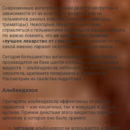
Современные антигельминтики делятся на группы в
зависимости от их основного воздействия на
гельминтов разных классов (цестоды, нематоды,
трематоды). Некоторые лекарства способны
справляться с гельминтами нескольких разных классов.
Но важно помнить, что
не существует понятия
«лучшее лекарство от глистов»
– всё зависит от того,
какой именно паразит оккупировал ваш организм.
Сегодня большинство антигельминтных препаратов
производятся на базе шести основных действующих
веществ – альбендазола, мебендазола, празиквантела,
пирантела, адипината пиперазина и левамизола.
Рассмотрим их свойства подробней.
Альбендазол
Препараты альбендазола эффективны от разных
паразитов – как кишечных, так и живущих в других
органах. Причем действие этого вещества зависит от
времени, в которое оно было принято:
натощак
альбендазол не всасывается, а просто