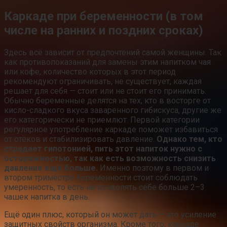
Каркаде при беременности (в том
числе на ранних и поздних сроках)
Здесь всё зависит от предпочтений самой женщины. Так
как противопоказаний для замены этим напитком чая
или кофе, количество которых в этот период
рекомендуют ограничивать, не существует, каждая
решает для себя — стоит или не стоит его принимать.
Обычно беременные делятся на тех, кто в восторге от
кисло-сладкого вкуса заваренного гибискуса, другие же
его категорически не приемлют. Первой категории
регулярное употребление каркаде поможет избавиться
от отёков и стабилизировать давление.
Однако тем, кто
страдает гипотонией, пить этот напиток нужно с
осторожностью, так как есть возможность снизить
давление ещё больше.
Именно поэтому в первом и
втором триместре беременности стоит соблюдать
умеренность, то есть не позволять себе больше 2–3
чашек напитка в день.
Ещё один плюс, который он может дать — это усиление
защитных свойств организма. Кроме того, каркаде