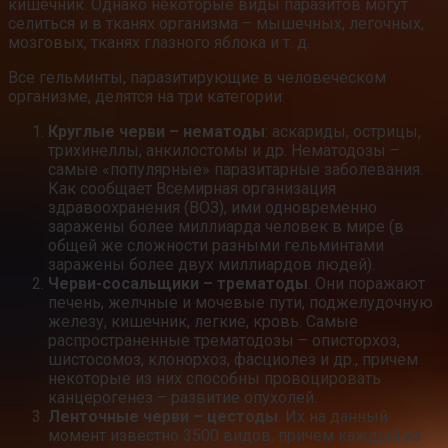
кишечник. Однако некоторые виды паразитов могут
селиться и в тканях организма – мышечных, легочных,
мозговых, тканях глазного яблока и т. д.
Все гельминты, паразитирующие в человеческом
организме, делятся на три категории:
Круглые черви – нематоды
: аскариды, острицы,
трихинеллы, анкилостомы и др. Нематодозы –
самые «популярные» паразитарные заболевания.
Как сообщает Всемирная организация
здравоохранения (ВОЗ), ими одновременно
заражены более миллиарда человек в мире (в
общей же сложности разными гельминтами
заражены более двух миллиардов людей).
Черви-сосальщики – трематоды
. Они поражают
печень, желчные и мочевые пути, поджелудочную
железу, кишечник, легкие, кровь. Самые
распространенные трематодозы – описторхоз,
шистосомоз, клонорхоз, фасциолез и др., причем
некоторые из них способны провоцировать
канцерогенез – развитие опухолей.
Ленточные черви – цестоды
. Их на данный
момент известно 3500 видов, причем каждый из