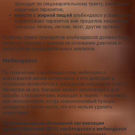
проходит по пищеварительному тракту, уничтожая
кишечных паразитов;
вместе с жирной пищей
альбендазол усваивается
и уничтожает паразитов вне пределов кишечника
(мышцы, печень, легкие, мозг, другие органы).
Поэтому прием препаратов альбендазола должен быть
четко согласован с врачом на основании диагноза и
результатов предварительных анализов.
Мебендазол
По сравнению с альбендазолом, мебендазол
всасывается менее интенсивно, а его действие в
основном проявляется в желудочно-кишечном тракте.
Несмотря на это, Вермокс может назначаться и для
борьбы с гельминтами, живущих в тканях – например,
при эхинококкозе, когда эхинококковый пузырь
находится в таком месте, что его нельзя удалить
оперативно.
По
рекомендации
Всемирной организации
здравоохранения (ВОЗ) альбендазол и мебендазол
должны использоваться при гельминтозах,