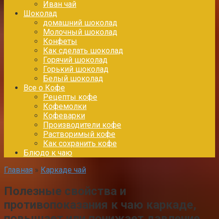
Иван чай
Шоколад
домашний шоколад
Молочный шоколад
Конфеты
Как сделать шоколад
Горячий шоколад
Горький шоколад
Белый шоколад
Все о Кофе
Рецепты кофе
Кофемолки
Кофеварки
Производители кофе
Растворимый кофе
Как сохранить кофе
Блюдо к чаю
Главная
»
Каркаде чай
Полезные свойства и
противопоказания к чаю каркаде,
повышает или понижает давление,