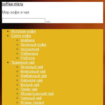
Перейти
coffee-mir.ru
к
Мир кофе и чая
контенту
Поиск:
История кофе
Сорта кофе
арабика
Зеленый кофе
эксцельза
Либерика
Робуста
Травяной чай
Зеленый чай
Анисовый чай
Имбирный чай
Каркаде чай
Белый чай
Грейс чай
Монастырский чай
Черный чай
Ягоды годжи