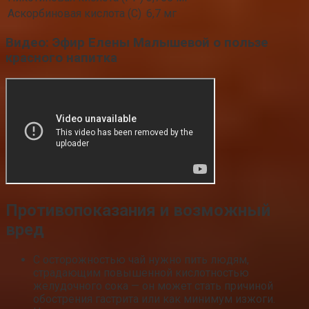
Аскорбиновая кислота (С)
6,7 мг
Видео: Эфир Елены Малышевой о пользе
красного напитка
Противопоказания и возможный
вред
С осторожностью чай нужно пить людям,
страдающим повышенной кислотностью
желудочного сока — он может стать причиной
обострения гастрита или как минимум изжоги.