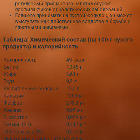
регулярный приём этого напитка служит
профилактикой онкологических заболеваний.
Если его принимать на пустой желудок, он может
выступать как действенное средство в борьбе с
глистными инвазиями.
Таблица: Химический состав (на 100 г сухого
продукта) и калорийность
Калорийность
49 ккал
Белки
1,145 г
Жиры
2,61 г
Вода
9,2 г
Растительные волокна
12,0 г
Кальций
1263 мг
Фосфор
273,3 мг
Железо
8,98 мг
Β-каротин
0,029 мг
Тиамин (В1)
0,117 мг
Рибофлавин (В2)
0,277 мг
Никотиновая кислота (PР)
3,765 мг