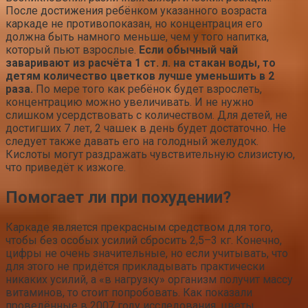
После достижения ребёнком указанного возраста
каркаде не противопоказан, но концентрация его
должна быть намного меньше, чем у того напитка,
который пьют взрослые.
Если обычный чай
заваривают из расчёта 1 ст. л. на стакан воды, то
детям количество цветков лучше уменьшить в 2
раза.
По мере того как ребёнок будет взрослеть,
концентрацию можно увеличивать. И не нужно
слишком усердствовать с количеством. Для детей, не
достигших 7 лет, 2 чашек в день будет достаточно. Не
следует также давать его на голодный желудок.
Кислоты могут раздражать чувствительную слизистую,
что приведёт к изжоге.
Помогает ли при похудении?
Каркаде является прекрасным средством для того,
чтобы без особых усилий сбросить 2,5–3 кг. Конечно,
цифры не очень значительные, но если учитывать, что
для этого не придётся прикладывать практически
никаких усилий, а «в нагрузку» организм получит массу
витаминов, то стоит попробовать. Как показали
проведённые в 2007 году исследования, цветы