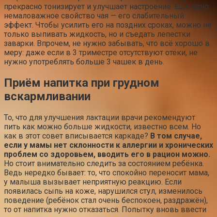
прекрасно тонизирует и улучшает настроение. Ещё одно
немаловажное свойство чая — его слабительный
эффект. Чтобы усилить его на поздних сроках, можно не
только выпивать жидкость, но и съедать лепестки
заварки. Впрочем, не нужно забывать, что всё хорошо в
меру: даже если в 3 триместре отсутствуют отёки, не
нужно употреблять больше 3 чашек в день.
Приём напитка при грудном
вскармливании
То, что для улучшения лактации врачи рекомендуют
пить как можно больше жидкости, известно всем. Но
как в этот совет вписывается каркаде?
В том случае,
если у мамы нет склонности к аллергии и хронических
проблем со здоровьем, вводить его в рацион можно.
Но стоит внимательно следить за состоянием ребёнка.
Ведь нередко бывает: то, что спокойно переносит мама,
у малыша вызывает неприятную реакцию. Если
появилась сыпь на коже, нарушился стул, изменилось
поведение (ребёнок стал очень беспокоен, раздражён),
то от напитка нужно отказаться. Попытку вновь ввести