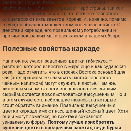
Таиланде, Судане, Китае, Мексике. В Малайзии
изображение гибискуса украшает герб страны, так как
многие мусульмане считают, что пять его лепестков
олицетворяют пять заветов Корана. И, конечно, помимо
вкуса, он обладает множеством полезных свойств. О
действии каркаде, его правильном употреблении и
противопоказаниях мы и расскажем в нашем обзоре.
Полезные свойства каркаде
Напиток получают, заваривая цветки гибискуса —
растения, которое известно в мире ещё и как суданская
роза. Надо отметить, что в странах Востока основой для
чая (хотя правильнее называть настой лепестков
чайным напитком) могут служить и листья. Нам же,
лишённым возможности воспользоваться свежим
сырьём, остаётся довольствоваться высушенным. Но и
в этом случае есть небольшие нюансы, на которые
стоит обратить внимание. Правильно высушенные
цветки каркаде имеют насыщенный красный цвет. Хотя
они и могут ломаться, но всё-таки сохраняют
узнаваемую форму.
Поэтому лучше приобретать
сушёные цветы в прозрачных пакетах, ведь бурый