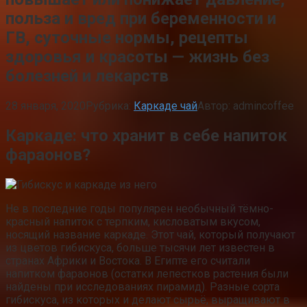
польза и вред при беременности и
ГВ, суточные нормы, рецепты
здоровья и красоты — жизнь без
болезней и лекарств
28 января, 2020
Рубрика:
Каркаде чай
Автор:
admincoffee
Каркаде: что хранит в себе напиток
фараонов?
Не в последние годы популярен необычный тёмно-
красный напиток с терпким, кисловатым вкусом,
носящий название каркаде. Этот чай, который получают
из цветов гибискуса, больше тысячи лет известен в
странах Африки и Востока. В Египте его считали
напитком фараонов (остатки лепестков растения были
найдены при исследованиях пирамид). Разные сорта
гибискуса, из которых и делают сырьё, выращивают в