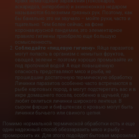
краях нематодные заражения (токсокароз,
аскаридоз, энтеробиоз) и эхинококкоз недаром
называются болезнями грязных рук. Поэтому, как
бы банально это ни звучало – мойте руки, часто и
тщательно. Тем более сейчас, на фоне
коронавирусной пандемии, это элементарное
правило гигиены приобрело еще большую
осмысленность.
Соблюдайте «пищевую гигиену»
. Яйца паразитов
могут попасть в организм с немытых фруктов,
овощей, зелени – поэтому хорошо промывайте их
под проточной водой. А еще повышенную
опасность представляют мясо и рыба, не
прошедшие достаточную термическую обработку.
Личинки паразитов особенно часто встречаются в
рыбе карповых пород, а могут подстерегать вас и в
икре домашнего посола, особенно в щучьей, где
любят селиться личинки широкого лентеца. В
сыром фарше и бифштексах с кровью могут быть
личинки бычьего или свиного цепня.
Помимо нормальной термической обработки есть и еще
один надежный способ обеззаразить мясо и рыбу –
проморозить их. Для этого подойдет бытовая морозилка