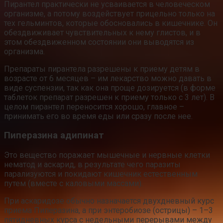
Пирантел практически не усваивается в человеческом
организме, а потому воздействует прицельно только на
тех гельминтов, которые обосновались в кишечнике. Он
обездвиживает чувствительных к нему глистов, и в
этом обездвиженном состоянии они выводятся из
организма.
Препараты пирантела разрешены к приему детям в
возрасте от 6 месяцев – им лекарство можно давать в
виде суспензии, так как она проще дозируется (в форме
таблеток препарат разрешен к приему только с 3 лет). В
целом пирантел переносится хорошо, главное –
принимать его во время еды или сразу после нее.
Пиперазина адипинат
Это вещество поражает мышечные и нервные клетки
нематод и аскарид, в результате чего паразиты
парализуются и покидают кишечник естественным
путем (вместе с каловыми массами).
При аскаридозе обычно назначается двухдневный курс
приема Пиперазина, а при энтеробиозе (острицы) – 1–3
пятидневных курса с недельными перерывами между