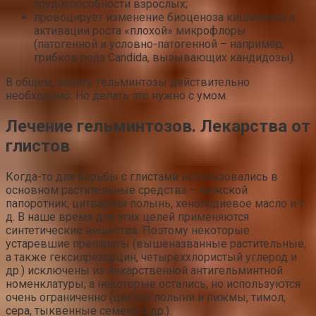
трудоспособности взрослых;
провоцирует изменение биоценоза кишечника и
активации роста «плохой» микрофлоры
(патогенной и условно-патогенной – например,
грибков рода Candida, вызывающих кандидозы).
В общем, лечить гельминтозы действительно
необходимо. Но делать это нужно с умом.
Лечение гельминтозов. Лекарства от
глистов
Когда-то для борьбы с глистами использовались в
основном растительные средства – мужской
папоротник, цитварная полынь, хеноподиевое масло и т.
д. В наше время для этих целей применяются
синтетические вещества. Поэтому некоторые
устаревшие препараты (вышеназванные растительные,
а также гексилрезорцин, четыреххлористый углерод и
др.) исключены из лекарственной антигельминтной
номенклатуры, а некоторые остались, но используются
очень ограниченно (цветки полыни и пижмы, тимол,
сера, тыквенные семена и др.).