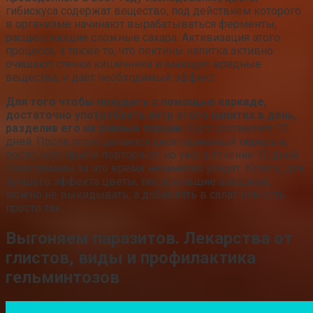
гибискуса содержат вещество, под действием которого
в организме начинают вырабатываться ферменты,
расщепляющие сложные сахара. Активизация этого
процесса, а также то, что пектины напитка активно
очищают стенки кишечника и выводят вредные
вещества, и даёт необходимый эффект.
Для того чтобы похудеть с помощью каркаде,
достаточно употреблять литр этого напитка в день,
разделив его на равные порции.
Курс составляет 20
дней. После этого делается десятидневный перерыв,
после чего приём повторяют, но уже в течение 10 дней.
Килограммы за это время незаметно уходят. Кстати, для
лучшего эффекта цветы, послужившие заваркой,
можно не выкидывать, а добавлять в салат или есть
просто так.
Выгоняем паразитов. Лекарства от
глистов, виды и профилактика
гельминтозов