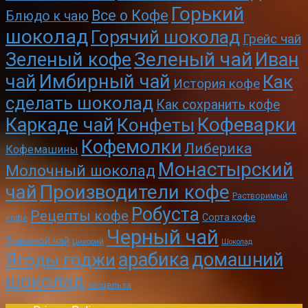
Горький
Все о Кофе
Блюдо к чаю
шоколад
Горячий шоколад
Грейс чай
Зеленый чай
Зеленый кофе
Иван
чай
Имбирный чай
Как
История кофе
сделать шоколад
Как сохранить кофе
Кофеварки
Каркаде чай
Конфеты
Кофемолки
Либерика
Кофемашины
Монастырский
Молочный шоколад
чай
Производители кофе
Растворимый
Робуста
Рецепты кофе
Сорта кофе
кофе
Черный чай
Травяной чай
Цикорий
Шоколад
арабика
домашний
Ягоды годжи
шоколад
эксцельза