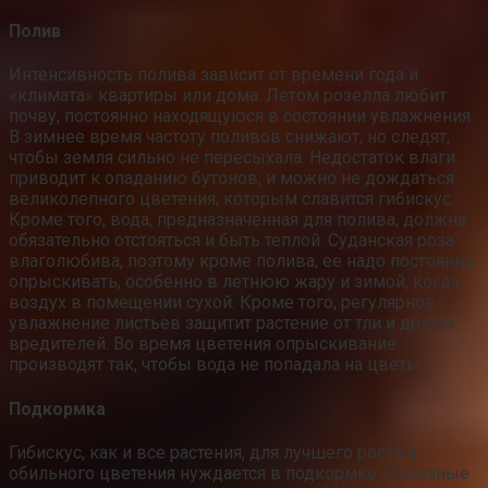
Полив
Интенсивность полива зависит от времени года и
«климата» квартиры или дома. Летом розелла любит
почву, постоянно находящуюся в состоянии увлажнения.
В зимнее время частоту поливов снижают, но следят,
чтобы земля сильно не пересыхала. Недостаток влаги
приводит к опаданию бутонов, и можно не дождаться
великолепного цветения, которым славится гибискус.
Кроме того, вода, предназначенная для полива, должна
обязательно отстояться и быть теплой. Суданская роза
влаголюбива, поэтому кроме полива, ее надо постоянно
опрыскивать, особенно в летнюю жару и зимой, когда
воздух в помещении сухой. Кроме того, регулярное
увлажнение листьев защитит растение от тли и других
вредителей. Во время цветения опрыскивание
производят так, чтобы вода не попадала на цветы.
Подкормка
Гибискус, как и все растения, для лучшего роста и
обильного цветения нуждается в подкормке. Полезные