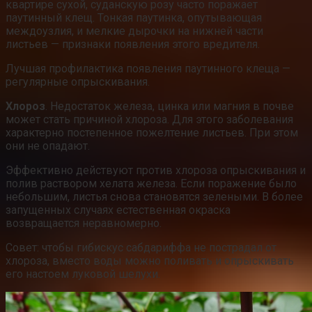
квартире сухой, суданскую розу часто поражает
паутинный клещ. Тонкая паутинка, опутывающая
междоузлия, и мелкие дырочки на нижней части
листьев — признаки появления этого вредителя.
Лучшая профилактика появления паутинного клеща —
регулярные опрыскивания.
Хлороз
. Недостаток железа, цинка или магния в почве
может стать причиной хлороза. Для этого заболевания
характерно постепенное пожелтение листьев. При этом
они не опадают.
Эффективно действуют против хлороза опрыскивания и
полив раствором хелата железа. Если поражение было
небольшим, листья снова становятся зелеными. В более
запущенных случаях естественная окраска
возвращается неравномерно.
Совет: чтобы гибискус сабдариффа не пострадал от
хлороза, вместо воды можно поливать и опрыскивать
его настоем луковой шелухи.