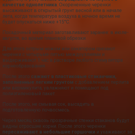
качестве однолетника
. Окорененные черенки
высаживают в открытый грунт весной или в начале
лета, когда температура воздуха в ночное время не
будет опускаться ниже +15°C.
Посадочный материал заготавливают заранее: в июле-
августе, во время плановой обрезки.
Для этого острым ножом или секатором срезают
черенки с четырьмя-пятью междоузлиями и
выдерживают 1 час в растворе любого стимулятора
корнеобразования.
После этого
сажают в пластиковые стаканчики,
заполненные легким грунтом
с добавлением перлита
или вермикулита, увлажняют и помещают под
полиэтиленовый пакет.
После этого, не смывая сок, высадить в
подготовленную почвосмесь.
Через месяц сквозь прозрачные стенки стаканов будут
видны отросшие корни. После этого черенки
пересаживают в небольшие горшочки
и ухаживают за