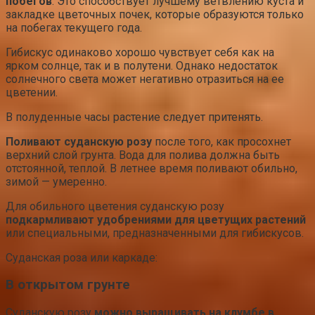
побегов
. Это способствует лучшему ветвлению куста и
закладке цветочных почек, которые образуются только
на побегах текущего года.
Гибискус одинаково хорошо чувствует себя как на
ярком солнце, так и в полутени. Однако недостаток
солнечного света может негативно отразиться на ее
цветении.
В полуденные часы растение следует притенять.
Поливают суданскую розу
после того, как просохнет
верхний слой грунта. Вода для полива должна быть
отстоянной, теплой. В летнее время поливают обильно,
зимой — умеренно.
Для обильного цветения суданскую розу
подкармливают удобрениями для цветущих растений
или специальными, предназначенными для гибискусов.
Суданская роза или каркаде:
В открытом грунте
Суданскую розу
можно выращивать на клумбе в