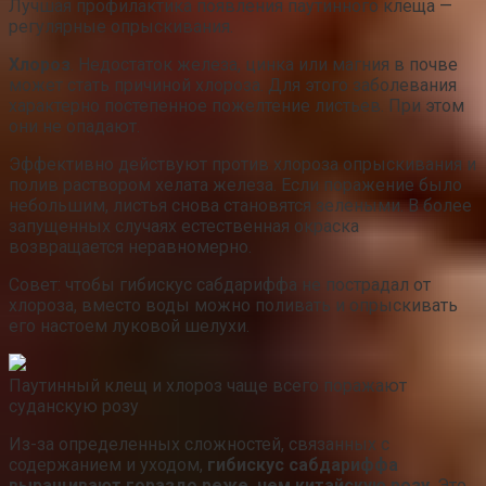
Лучшая профилактика появления паутинного клеща —
регулярные опрыскивания.
Хлороз
. Недостаток железа, цинка или магния в почве
может стать причиной хлороза. Для этого заболевания
характерно постепенное пожелтение листьев. При этом
они не опадают.
Эффективно действуют против хлороза опрыскивания и
полив раствором хелата железа. Если поражение было
небольшим, листья снова становятся зелеными. В более
запущенных случаях естественная окраска
возвращается неравномерно.
Совет: чтобы гибискус сабдариффа не пострадал от
хлороза, вместо воды можно поливать и опрыскивать
его настоем луковой шелухи.
Паутинный клещ и хлороз чаще всего поражают
суданскую розу
Из-за определенных сложностей, связанных с
содержанием и уходом,
гибискус сабдариффа
выращивают гораздо реже, чем китайскую розу
. Это