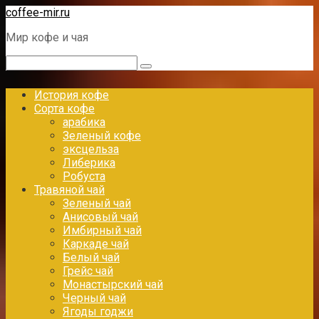
Перейти
coffee-mir.ru
к
Мир кофе и чая
контенту
Поиск:
История кофе
Сорта кофе
арабика
Зеленый кофе
эксцельза
Либерика
Робуста
Травяной чай
Зеленый чай
Анисовый чай
Имбирный чай
Каркаде чай
Белый чай
Грейс чай
Монастырский чай
Черный чай
Ягоды годжи