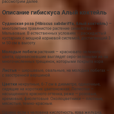
рассмотрим далее.
Описание гибискуса Алый коктейль
Суданская роза (Hibiscus sabdariffa, Алый коктейль)
—
многолетнее травянистое растение семейства
Мальвовые. В естественных условиях — раскидистый
кустарник с мощной корневой системой, достигающий 3
м 50 см в высоту.
Молодые побеги
растения — красновато-зеленого
цвета, одревесневшие выглядят серо-зелеными из-за
многочисленных трещинок, которыми покрыта кора.
Листья
— шершавые, овальные, на молодых побегах —
с заостренной вершиной.
Цветки
некрупные, 6-7 см в диаметре, одиночные,
сидящие на коротких цветоножках. Лепестки —
насыщенного красного оттенка, реже — розовые,
кремовые, фиолетовые. Околоцветники — плотные,
мясистые, темно-красные.
Однако если у человека кислотность, язва желудка,