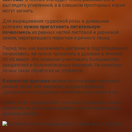
выглядеть угнетенной, а в слишком просторных корни
могут загнить.
Для выращивания суданской розы в домашних
условиях
нужно приготовить питательную
почвосмесь
из равных частей листовой и дерновой
земли, перепревшего перегноя и речного песка.
Перед тем, как высаживать растение в подготовленную
почвосмесь, ее нужно прокалить в духовке в течение
30-45 минут. Это позволит уничтожить большинство
вредителей и болезнетворных бактерий. На качестве
почвы такая обработка не отразится.
В качестве дренажа
можно использовать крупный
речной песок или керамзит средней фракции.
Дренажный слой должен составлять не менее 4 см.
Совет: если под рукой нет покупного дренажа, можно
положить на дно вазона промытый и прокаленный в
духовке щебень.