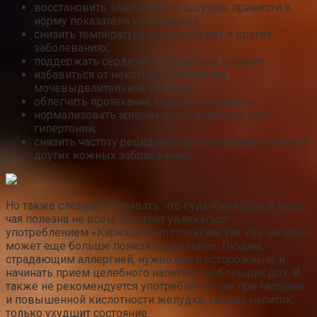
восстановить эластичность сосудов, привести в
норму показатели холестерина;
снизить температуру при простудах и других
заболеваниях;
поддержать сердечно-сосудистую систему;
избавиться от некоторых патологий
мочевыделительной системы;
облегчить протекание сахарного диабета;
нормализовать артериальное давление при
гипертонии;
снизить частоту рецидивов при псориазе, экземе и
других кожных заболеваниях.
Но также следует учитывать, что суданская роза в виде
чая полезна не всем. Не стоит увлекаться
употреблением «Каркаде» гипотоникам, так как напиток
может еще больше понизить давление. Людям,
страдающим аллергией, нужно быть осторожным, и
начинать прием целебного напитка с небольших доз. И
также не рекомендуется употребление чая при гастрите
и повышенной кислотности желудка, так как напиток
только ухудшит состояние.