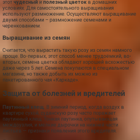
этот
чудесный
и
полезный цветок
в домашних
условиях. Для самостоятельного выращивания
используют размножение. Осуществляют выращивание
двумя способами – размножение семенами и
черенкованием.
Выращивание из семян
Считается, что вырастить такую розу из семян намного
проще. Во-первых, этот способ менее трудоёмкий, во-
вторых, семена цветка обладают хорошей всхожестью
даже через 5 лет. Семена покупаются в специальном
магазине, но также добыть их можно из
пакетированного чая «Каркаде».
Защита от болезней и вредителей
Паутинный клещ
. В зимний период, когда воздух в
квартире сухой, суданскую розу часто поражает
паутинный клещ. Тонкая паутинка, опутывающая
междоузлия, и мелкие дырочки на нижней части
листьев — признаки появления этого вредителя.