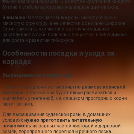
темно-красным окрасом. В качестве крепления каждого
бутона к стеблю выступает маленькая цветоножка.
Внимание!
Цветочная чашка розы имеет сочную и
мясистую структуру, а ее лепестки довольно широкие.
Стоит заметить, что именно цветочная чашечка
накапливает в себе полезные вещества, необходимые
для роста и развития гибискуса.
Особенности посадки и ухода за
каркаде
Выращивание в квартире
Растение предпочитает
вазоны по размеру корневой
системы
. В тесных она будет плохо развиваться и
выглядеть угнетенной, а в слишком просторных корни
могут загнить.
Для выращивания суданской розы в домашних
условиях
нужно приготовить питательную
почвосмесь
из равных частей листовой и дерновой
земли, перепревшего перегноя и речного песка.