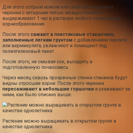
Для этого острым ножом или секатором срезают
черенки с четырьмя-пятью междоузлиями и
выдерживают 1 час в растворе любого стимулятора
корнеобразования.
После этого
сажают в пластиковые стаканчики,
заполненные легким грунтом
с добавлением перлита
или вермикулита, увлажняют и помещают под
полиэтиленовый пакет.
После этого, не смывая сок, высадить в
подготовленную почвосмесь.
Через месяц сквозь прозрачные стенки стаканов будут
видны отросшие корни. После этого черенки
пересаживают в небольшие горшочки
и ухаживают за
ними, как было описано выше.
Растение можно выращивать в открытом грунте в
качестве однолетника