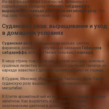
Из-за определенных сложностей, связанных с
содержанием и уходом,
гибискус сабдариффа
выращивают гораздо реже, чем китайскую розу
. Это
под силу только опытному цветоводу.
Суданская роза: выращивание и уход
в домашних условиях
Суданская роза
, венецианская мальва, цветок
фараонов, розелла – популярные названия
Гибискуса
сабдариффа
, который также называют
каркаде
.
В нашу страну совсем недавно стали завозить красные,
сушёные лепестки этого красивого растения. Напиток из
каркаде известен с древних времён во многих странах.
В Судане, Мексике, Индии, Китае, Таиланде, Шри-Ланке
суданскую розу выращивают в промышленных
масштабах.
В Египте ароматный чай из неё считается традиционным
напитком. Как вырастить и ухаживать за этим
экзотическим цветком в домашних условиях,