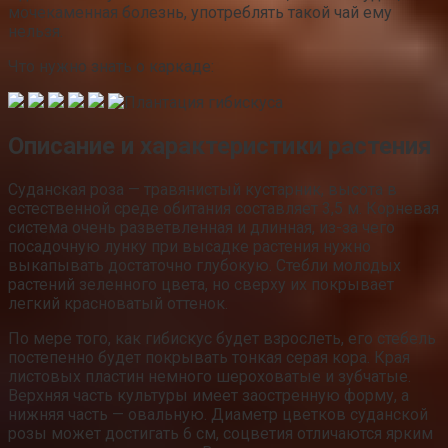
мочекаменная болезнь, употреблять такой чай ему
нельзя.
Что нужно знать о каркаде:
Описание и характеристики растения
Суданская роза — травянистый кустарник, высота в
естественной среде обитания составляет 3,5 м. Корневая
система очень разветвленная и длинная, из-за чего
посадочную лунку при высадке растения нужно
выкапывать достаточно глубокую. Стебли молодых
растений зеленного цвета, но сверху их покрывает
легкий красноватый оттенок.
По мере того, как гибискус будет взрослеть, его стебель
постепенно будет покрывать тонкая серая кора. Края
листовых пластин немного шероховатые и зубчатые.
Верхняя часть культуры имеет заостренную форму, а
нижняя часть — овальную. Диаметр цветков суданской
розы может достигать 6 см, соцветия отличаются ярким