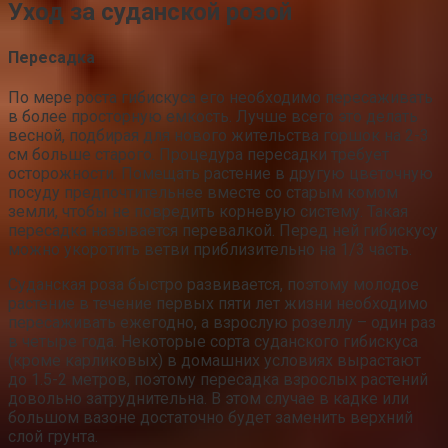
Уход за суданской розой
Пересадка
По мере роста гибискуса его необходимо пересаживать
в более просторную емкость. Лучше всего это делать
весной, подбирая для нового жительства горшок на 2-3
см больше старого. Процедура пересадки требует
осторожности. Помещать растение в другую цветочную
посуду предпочтительнее вместе со старым комом
земли, чтобы не повредить корневую систему. Такая
пересадка называется перевалкой. Перед ней гибискусу
можно укоротить ветви приблизительно на 1/3 часть.
Суданская роза быстро развивается, поэтому молодое
растение в течение первых пяти лет жизни необходимо
пересаживать ежегодно, а взрослую розеллу – один раз
в четыре года. Некоторые сорта суданского гибискуса
(кроме карликовых) в домашних условиях вырастают
до 1.5-2 метров, поэтому пересадка взрослых растений
довольно затруднительна. В этом случае в кадке или
большом вазоне достаточно будет заменить верхний
слой грунта.