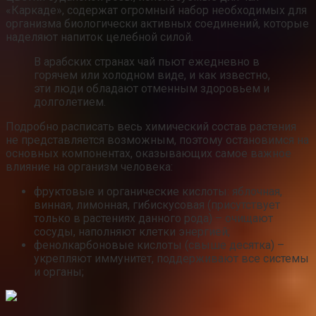
«Каркаде», содержат огромный набор необходимых для
организма биологически активных соединений, которые
наделяют напиток целебной силой.
В арабских странах чай пьют ежедневно в
горячем или холодном виде, и как известно,
эти люди обладают отменным здоровьем и
долголетием.
Подробно расписать весь химический состав растения
не представляется возможным, поэтому остановимся на
основных компонентах, оказывающих самое важное
влияние на организм человека:
фруктовые и органические кислоты: яблочная,
винная, лимонная, гибискусовая (присутствует
только в растениях данного рода) – очищают
сосуды, наполняют клетки энергией;
фенолкарбоновые кислоты (свыше десятка) –
укрепляют иммунитет, поддерживают все системы
и органы;