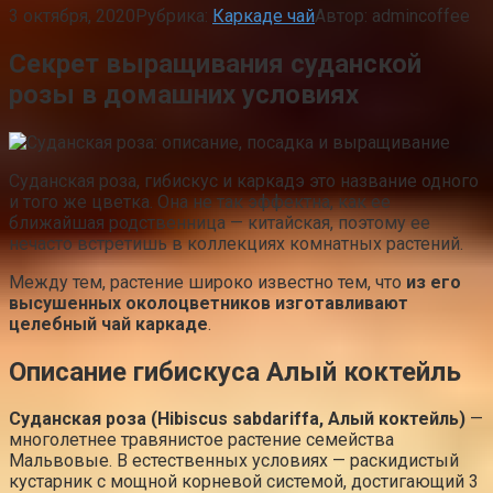
3 октября, 2020
Рубрика:
Каркаде чай
Автор:
admincoffee
Секрет выращивания суданской
розы в домашних условиях
Суданская роза, гибискус и каркадэ это название одного
и того же цветка. Она не так эффектна, как ее
ближайшая родственница — китайская, поэтому ее
нечасто встретишь в коллекциях комнатных растений.
Между тем, растение широко известно тем, что
из его
высушенных околоцветников изготавливают
целебный чай каркаде
.
Описание гибискуса Алый коктейль
Суданская роза (Hibiscus sabdariffa, Алый коктейль)
—
многолетнее травянистое растение семейства
Мальвовые. В естественных условиях — раскидистый
кустарник с мощной корневой системой, достигающий 3