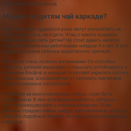
тонизирующих напитков.
Можно ли детям чай каркаде?
Чай с листьями суданской розы могут употреблять не
только взрослые, но и дети. Итак, с какого возраста
каркаде можно пить детям? Не стоит давать напиток
слишком маленьким ребятишкам младше 4-х лет. В этот
период организм ребенка недостаточно крепкий.
Это питье очень полезно витаминами. Он способен
укрепить детский иммунитет и повысить устойчивость к
болезням Фосфор и кальций позволяет укрепить кости и
зубы малыша. Школьники могут улучшить чаепитием
свои умственные способности.
Не смотря на многочисленные плюсы, стоит быть
осторожным. В нем есть разные кислоты, которые
могут спровоцировать у ребенка аллергию. Если
ребенок страдает каким-нибудь заболеванием, прежде
чем дать подобный напиток лучше проконсультируйтесь
с врачом.