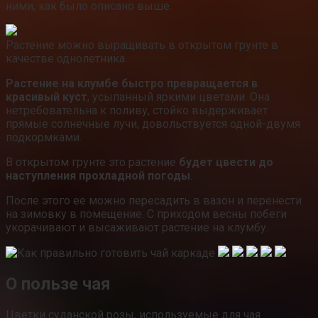
ними, как было описано выше.
Растение можно выращивать в открытом грунте в
качестве однолетника
Растение на клумбе быстро превращается в
красивый куст
, усыпанный яркими цветами. Она
нетребовательна к поливу, стойко выдерживает
прямые солнечные лучи, довольствуется одной-двумя
подкормками.
В открытом грунте это растение
будет цвести до
наступления прохладной погоды
.
После этого ее можно пересадить в вазон и перенести
на зимовку в помещение. С приходом весны побеги
укорачивают и высаживают растение на клумбу.
О пользе чая
Цветки суданской розы, используемые для чая