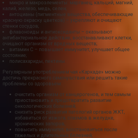
микро и макроэлементы: марганец, кальций, магний,
калий, железо, медь, селен;
антоцианы (пигментные вещества, обеспечивающие
красную окраску цветков) – укрепляют и очищают
стенки сосудов;
флавоноиды и антиоксиданты – оказывают
антибактериальное действие, восстанавливают клетки,
очищают организм от вредных веществ;
витамин С – повышает иммунитет, улучшает общее
состояние;
полисахариды, пектины.
Регулярным употреблением чая «Каркаде» можно
достичь прекрасного самочувствия или решить такие
проблемы со здоровьем:
очистить организм от канцерогенов, и тем самым
приостановить и предотвратить развитие
онкологических болезней;
снизить риск развития патологий органов ЖКТ,
избавиться от изжоги, спазмов в желудке,
хронических запоров;
повысить иммунитет, восстановиться после
тяжелых и длительных болезней;