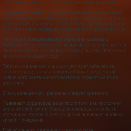
Растение можно выращивать в квартире, в горшке
В первые два-три года суданская роза нуждается в
ежегодной пересадке
, затем пересаживают раз в два
или три года. Взрослым экземплярам, которым больше
8-10 лет, только заменяют верхний слой грунта на 5 см.
Регулярно прищипывайте верхушки молодых
побегов
. Это способствует лучшему ветвлению куста и
закладке цветочных почек, которые образуются только
на побегах текущего года.
Гибискус одинаково хорошо чувствует себя как на
ярком солнце, так и в полутени. Однако недостаток
солнечного света может негативно отразиться на ее
цветении.
В полуденные часы растение следует притенять.
Поливают суданскую розу
после того, как просохнет
верхний слой грунта. Вода для полива должна быть
отстоянной, теплой. В летнее время поливают обильно,
зимой — умеренно.
Для обильного цветения суданскую розу