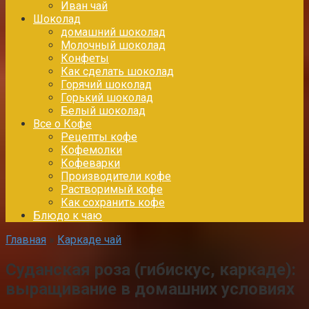
Иван чай
Шоколад
домашний шоколад
Молочный шоколад
Конфеты
Как сделать шоколад
Горячий шоколад
Горький шоколад
Белый шоколад
Все о Кофе
Рецепты кофе
Кофемолки
Кофеварки
Производители кофе
Растворимый кофе
Как сохранить кофе
Блюдо к чаю
Главная
»
Каркаде чай
Суданская роза (гибискус, каркаде):
выращивание в домашних условиях