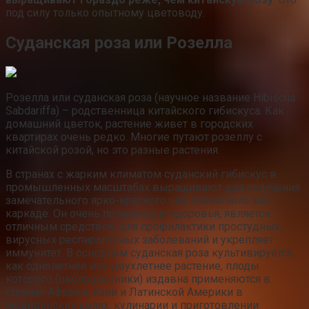
под силу только опытному цветоводу.
Суданская роза или Розелла
Розелла или суданская роза (научное название Hibiscus
Sabdariffa) – родственница китайского гибискуса. Как
домашний цветок, растение живет в городских
квартирах очень редко. Многие путают розеллу с
китайской розой, но это разные растения.
В странах с жарким климатом суданский гибискус в
промышленных масштабах выращивают для получения
замечательного ярко-красного чая, известного как
каркаде. Он очень полезен для здоровья, является
отличным средством для профилактики простудных,
вирусных респираторных заболеваний и укрепляет
иммунитет. В основном суданская роза культивируется,
как однолетнее или двухлетнее растение, плоды
которого (околоцветники) издавна применяются в
странах Африки, Азии и Латинской Америки в
медицинских целях, кулинарии и приготовлении