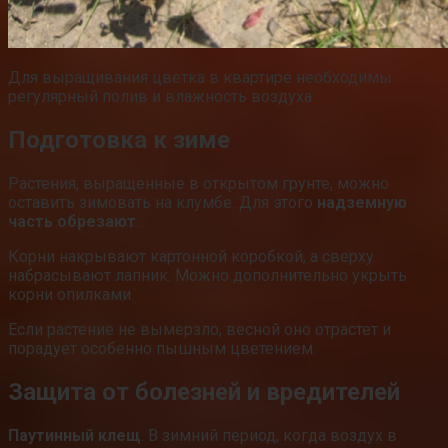
Для выращивания цветка в квартире необходимы
регулярный полив и влажность воздуха
Подготовка к зиме
Растения, выращенные в открытом грунте, можно
оставить зимовать на клумбе. Для этого
надземную
часть обрезают
.
Корни накрывают картонной коробкой, а сверху
набрасывают лапник. Можно дополнительно укрыть
корни опилками.
Если растение не вымерзло, весной оно отрастет и
порадует особенно пышным цветением.
Защита от болезней и вредителей
Паутинный клещ
. В зимний период, когда воздух в