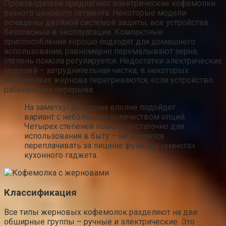
Производители предлагают электрические кофемолки
разного ценового сегмента. Некоторые модели
оснащены двойной системой защиты, все устройства
безопасные в эксплуатации. Компактные
приспособления хорошо подходят для домашнего
использования, равномерно перемалывают зерна,
степень помола регулируется. Недостатки электрических
моделей – затруднительная чистка, в некоторых
кофемолках жернова перегреваются, если устройство
работает без перерыва.
На заметку! Для дома вполне подойдет
вариант с небольшим количеством опций.
Четырех степеней помола достаточно для
использования в быту – не придется
переплачивать за лишние функции «умного»
кухонного гаджета.
Классификация
Все типы жерновых кофемолок разделяют на две
обширные группы – ручные и электрические. Это