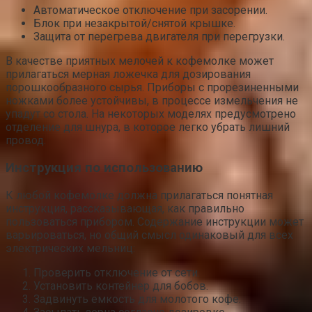
Автоматическое отключение при засорении.
Блок при незакрытой/снятой крышке.
Защита от перегрева двигателя при перегрузки.
В качестве приятных мелочей к кофемолке может
прилагаться мерная ложечка для дозирования
порошкообразного сырья. Приборы с прорезиненными
ножками более устойчивы, в процессе измельчения не
упадут со стола. На некоторых моделях предусмотрено
отделение для шнура, в которое легко убрать лишний
провод.
Инструкция по использованию
К любой кофемолке должна прилагаться понятная
инструкция, рассказывающая, как правильно
пользоваться прибором. Содержание инструкции может
варьироваться, но общий смысл одинаковый для всех
электрических мельниц:
Проверить отключение от сети.
Установить контейнер для бобов.
Задвинуть емкость для молотого кофе.