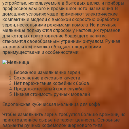
устройства, используемые в бытовых целях, и приборы
профессионального и промышленного назначения. В
домашних условиях чаще применяют электрические
компактные модели с высокой скоростью обработки
зерен, несколькими режимами помола. Но и ручные
мельницы пользуются спросом у настоящих гурманов,
для которых приготовление бодрящего напитка
становится своеобразным утренним ритуалом. Ручная
жерновая кофемолка обладает следующими
преимуществами и особенностями:
Бережное измельчение зерен.
Сохранение вкусовых качеств.
Нет пережигания кофейных бобов.
Продолжительный срок службы.
Низкая стоимость ручных моделей.
Европейская кубическая мельница для кофе
Чтобы измельчить зерна, требуется больше времени, но
приготовленное сырье не теряет ценность. Основные
варианты ручных кофемолок жернового типа: