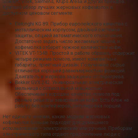
Scarlett, Vitek, Siemens, Krups Aresa и других брендов.
Краткий обзор лучших жерновых кофемолок в
доступном ценовом сегменте:
Delonghi KG 89. Прибор европейского качества с
металлическим корпусом, двойной системой
защиты, опцией автоматического отключения.
Достаточно задать число желаемых чашей, и
кофемолка отберет нужное количество кофе;
VITEK VT-1548. Простой в работе образец, содержит
четыре режима помола, имеет компактные
габариты, приятный дизайн. Полученное сырье
отличается хорошей равномерностью фракций.
Двигатель и жернова защищены от перегрева;
Bekker GVX 242. Универсальная электрическая
мельница с оптимальной мощностью.
Обеспечивает хорошее качество помола под
разные рецепты заваривания кофе. Есть блок на
работу без контейнеров, регулировка порций.
Нет единого мнения, какие модели жерновых
кофемолок больше подходят для домашнего
использования – электрические или ручные. Приборам
электрического типа отдают предпочтение люди с