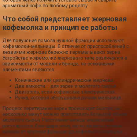
ароматный кофе по любому рецепту.
Что собой представляет жерновая
кофемолка и принцип ее работы
Для получения помола нужной фракции используют
кофемолки-мельницы. В отличие от приспособлений с
лезвиями жернова бережно перемалывают зерна.
Устройство кофемолки жернового типа различается в
зависимости от модели и бренда, но основными
элементами являются:
Конические или цилиндрические жернова.
Две емкости – для зерен и молотого сырья.
Двигатель, если кофемолка электрическая.
Ручка, которой оборудована ручная мельница.
Процесс перетирания зерен происходит быстро, за
несколько минут можно приготовить большой объем
молотого сырья. Расстояние между жерновами
регулируется, благодаря чему легко менять степень
помола от крупной фракции до кофейного порошка.