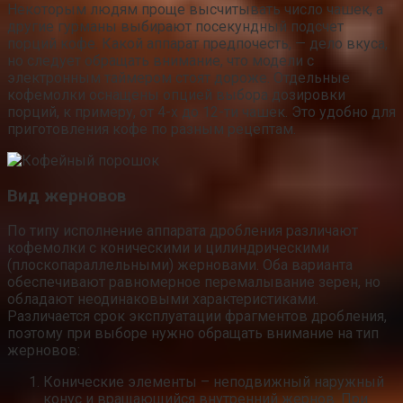
Некоторым людям проще высчитывать число чашек, а
другие гурманы выбирают посекундный подсчет
порций кофе. Какой аппарат предпочесть, — дело вкуса,
но следует обращать внимание, что модели с
электронным таймером стоят дороже. Отдельные
кофемолки оснащены опцией выбора дозировки
порций, к примеру, от 4-х до 12-ти чашек. Это удобно для
приготовления кофе по разным рецептам.
Вид жерновов
По типу исполнение аппарата дробления различают
кофемолки с коническими и цилиндрическими
(плоскопараллельными) жерновами. Оба варианта
обеспечивают равномерное перемалывание зерен, но
обладают неодинаковыми характеристиками.
Различается срок эксплуатации фрагментов дробления,
поэтому при выборе нужно обращать внимание на тип
жерновов:
Конические элементы – неподвижный наружный
конус и вращающийся внутренний жернов. При