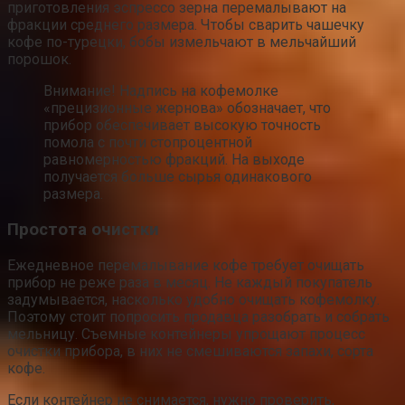
приготовления эспрессо зерна перемалывают на
фракции среднего размера. Чтобы сварить чашечку
кофе по-турецки, бобы измельчают в мельчайший
порошок.
Внимание! Надпись на кофемолке
«прецизионные жернова» обозначает, что
прибор обеспечивает высокую точность
помола с почти стопроцентной
равномерностью фракций. На выходе
получается больше сырья одинакового
размера.
Простота очистки
Ежедневное перемалывание кофе требует очищать
прибор не реже раза в месяц. Не каждый покупатель
задумывается, насколько удобно очищать кофемолку.
Поэтому стоит попросить продавца разобрать и собрать
мельницу. Съемные контейнеры упрощают процесс
очистки прибора, в них не смешиваются запахи, сорта
кофе.
Если контейнер не снимается, нужно проверить,