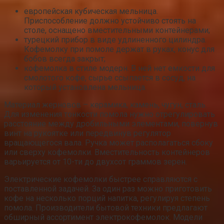
европейская кубическая мельница.
Приспособление должно устойчиво стоять на
столе, оснащено вместительными контейнерами;
турецкий прибор в виде удлиненного цилиндра.
Кофемолку при помоле держат в руках, конус для
бобов всегда закрыт;
кофемолка в стиле модерн. В ней нет емкости для
смолотого кофе, сырье ссыпается в сосуд, на
который установлена мельница.
Материал жерновов – керамика, камень, чугун, сталь.
Для изменения тонкости помола нужно отрегулировать
расстояние между дробильными элементами, повернув
винт на рукоятке или передвинув регулятор
вращающегося вала. Ручка может располагаться сбоку
или сверху кофемолки. Вместительность контейнеров
варьируется от 10-ти до двухсот граммов зерен.
Электрические кофемолки быстрее справляются с
поставленной задачей. За один раз можно приготовить
кофе на несколько порций напитка, регулируя степень
помола. Производители бытовой техники предлагают
обширный ассортимент электрокофемолок. Модели