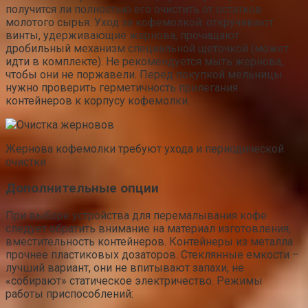
получится ли полностью его очистить от остатков
молотого сырья. Уход за кофемолкой: откручивают
винты, удерживающие жернова, прочищают
дробильный механизм специальной щеточкой (может
идти в комплекте). Не рекомендуется мыть жернова,
чтобы они не поржавели. Перед покупкой мельницы
нужно проверить герметичность прилегания
контейнеров к корпусу кофемолки.
Жернова кофемолки требуют ухода и периодической
очистки
Дополнительные опции
При выборе устройства для перемалывания кофе
следует обратить внимание на материал изготовления,
вместительность контейнеров. Контейнеры из металла
прочнее пластиковых дозаторов. Стеклянные емкости –
лучший вариант, они не впитывают запахи, не
«собирают» статическое электричество. Режимы
работы приспособлений: