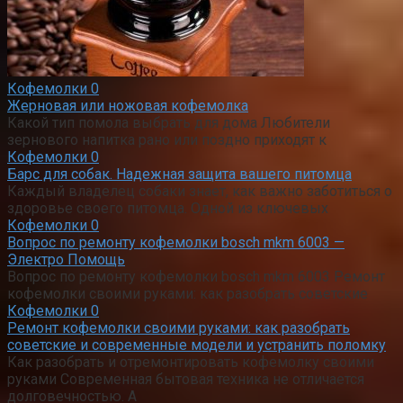
Кофемолки
0
Жерновая или ножовая кофемолка
Какой тип помола выбрать для дома Любители
зернового напитка рано или поздно приходят к
Кофемолки
0
Барс для собак. Надежная защита вашего питомца
Каждый владелец собаки знает, как важно заботиться о
здоровье своего питомца. Одной из ключевых
Кофемолки
0
Вопрос по ремонту кофемолки bosch mkm 6003 —
Электро Помощь
Вопрос по ремонту кофемолки bosch mkm 6003 Ремонт
кофемолки своими руками: как разобрать советские
Кофемолки
0
Ремонт кофемолки своими руками: как разобрать
советские и современные модели и устранить поломку
Как разобрать и отремонтировать кофемолку своими
руками Современная бытовая техника не отличается
долговечностью. А