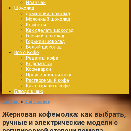
Иван чай
Шоколад
домашний шоколад
Молочный шоколад
Конфеты
Как сделать шоколад
Горячий шоколад
Горький шоколад
Белый шоколад
Все о Кофе
Рецепты кофе
Кофемолки
Кофеварки
Производители кофе
Растворимый кофе
Как сохранить кофе
Блюдо к чаю
Главная
»
Кофемолки
Жерновая кофемолка: как выбрать,
ручные и электрические модели с
регулировкой степени помола,