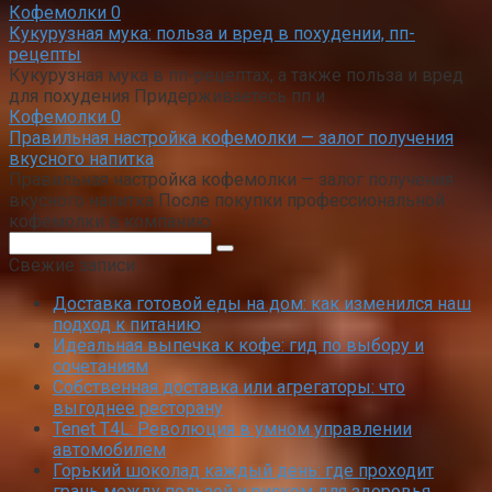
Кофемолки
0
Кукурузная мука: польза и вред в похудении, пп-
рецепты
Кукурузная мука в пп-рецептах, а также польза и вред
для похудения Придерживаетесь пп и
Кофемолки
0
Правильная настройка кофемолки — залог получения
вкусного напитка
Правильная настройка кофемолки — залог получения
вкусного напитка После покупки профессиональной
кофемолки в компанию
Поиск:
Свежие записи
Доставка готовой еды на дом: как изменился наш
подход к питанию
Идеальная выпечка к кофе: гид по выбору и
сочетаниям
Собственная доставка или агрегаторы: что
выгоднее ресторану
Tenet T4L: Революция в умном управлении
автомобилем
Горький шоколад каждый день: где проходит
грань между пользой и риском для здоровья