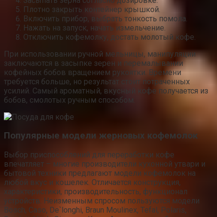
Засыпать зерна согласно дозировке.
Плотно закрыть контейнер крышкой.
Включить прибор, выбрать тонкость помола.
Нажать на запуск, начать измельчение.
Отключить кофемолку, достать молотый кофе.
При использовании ручной мельницы, манипуляции
заключаются в засыпке зерен и перемалывании
кофейных бобов вращением рукоятки. Времени
требуется больше, но результат стоит потраченных
усилий. Самый ароматный, вкусный кофе получается из
бобов, смолотых ручным способом.
Популярные модели жерновых кофемолок
Выбор приспособлений для переработки кофе
впечатляет – многие производители кухонной утвари и
бытовой техники предлагают модели кофемолок на
любой вкус и кошелек. Отличается конструкция,
характеристики, производительность, функционал
устройств. Неизменным спросом пользуются модели
Bosch, Caso, De`longhi, Braun Moulinex, Tefal, Polaris,