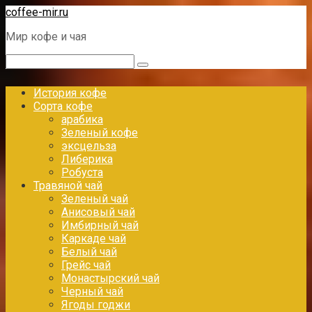
Перейти
coffee-mir.ru
к
Мир кофе и чая
контенту
Поиск:
История кофе
Сорта кофе
арабика
Зеленый кофе
эксцельза
Либерика
Робуста
Травяной чай
Зеленый чай
Анисовый чай
Имбирный чай
Каркаде чай
Белый чай
Грейс чай
Монастырский чай
Черный чай
Ягоды годжи