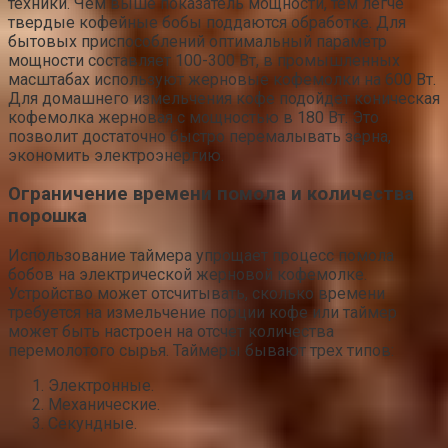
техники. Чем выше показатель мощности, тем легче
твердые кофейные бобы поддаются обработке. Для
бытовых приспособлений оптимальный параметр
мощности составляет 100-300 Вт, в промышленных
масштабах используют жерновые кофемолки на 600 Вт.
Для домашнего измельчения кофе подойдет коническая
кофемолка жерновая с мощностью в 180 Вт. Это
позволит достаточно быстро перемалывать зерна,
экономить электроэнергию.
Ограничение времени помола и количества
порошка
Использование таймера упрощает процесс помола
бобов на электрической жерновой кофемолке.
Устройство может отсчитывать, сколько времени
требуется на измельчение порции кофе или таймер
может быть настроен на отсчет количества
перемолотого сырья. Таймеры бывают трех типов:
Электронные.
Механические.
Секундные.