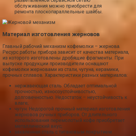
разветвленной сервисной сетью
обслуживания можно приобрести для
ремонта плоскопараллельные шайбы.
Материал изготовления жерновов
Главный рабочий механизм кофемолки – жернова.
Ресурс работы прибора зависит от качества материала,
из которого изготовлены дробящие фрагменты. При
выпуске продукции производители оснащают
кофемолки жерновами из стали, чугуна, керамики,
прочных сплавов. Характеристики разных материалов:
нержавеющая сталь. Обладает оптимальной
прочностью, износоустойчивостью,
долговечностью. Недостаток – неустойчивость к
влаге;
чугун. Недорогой прочный материал изготовления
жерновов ручных приборов. От длительного
использования перемолотый кофе приобретает
металлический вкус;
закаленная сталь с титановым покрытием.