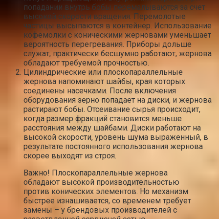
попадании внутрь бобы перемалываются за счет
высокой скорости вращения. Перемолотые
частицы высыпаются в контейнер. Использование
кофемолки с коническими жерновами уменьшает
вероятность перегревания. Приборы дольше
служат, практически бесшумно работают, жернова
обладают требуемой прочностью.
Цилиндрические или плоскопараллельные
жернова напоминают шайбы, края которых
соединены насечками. После включения
оборудования зерно попадает на диски, и жернова
растирают бобы. Отсеивание сырья происходит,
когда размер фракций становится меньше
расстояния между шайбами. Диски работают на
высокой скорости, уровень шума выраженный, в
результате постоянного использования жернова
скорее выходят из строя.
Важно! Плоскопараллельные жернова
обладают высокой производительностью
против конических элементов. Но механизм
быстрее изнашивается, со временем требует
замены – у брендовых производителей с