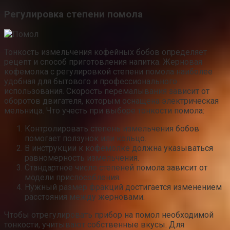
Регулировка степени помола
Тонкость измельчения кофейных бобов определяет
рецепт и способ приготовления напитка. Жерновая
кофемолка с регулировкой степени помола наиболее
удобная для бытового и профессионального
использования. Скорость перемалывания зависит от
оборотов двигателя, которым оснащена электрическая
мельница. Что учесть при выборе тонкости помола:
Контролировать степень измельчения бобов
помогает ползунок или кольцо.
В инструкции к кофемолке должна указываться
равномерность измельчения.
Стандартное число степеней помола зависит от
модели приспособления.
Нужный размер фракций достигается изменением
расстояния между жерновами.
Чтобы отрегулировать прибор на помол необходимой
тонкости, учитывают собственные вкусы. Для