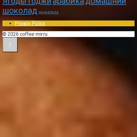
арабика
домашний
Ягоды годжи
шоколад
эксцельза
Privacy Policy
© 2026 coffee-mir.ru