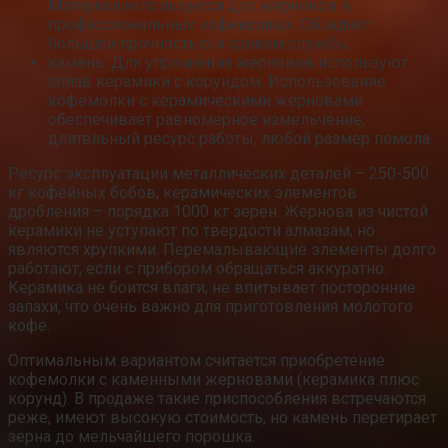
Материал используется для жерновов в
профессиональных кофемолках. Обладает
большой прочностью и сроком службы;
камень. Для упрочнения жерновов используют
сплав керамики с корундом. Использование
кофемолки с керамическими жерновами
обеспечивает равномерное измельчение,
длительный ресурс работы, любой размер помола.
Ресурс эксплуатации металлических деталей – 250-500
кг кофейных бобов, керамических элементов
дробления – порядка 1000 кг зерен. Жернова из чистой
керамики не уступают по твердости алмазам, но
являются хрупкими. Перемалывающие элементы долго
работают, если с прибором обращаться аккуратно.
Керамика не боится влаги, не впитывает посторонние
запахи, что очень важно для приготовления молотого
кофе.
Оптимальным вариантом считается приобретение
кофемолки с каменными жерновами (керамика плюс
корунд). В продаже такие приспособления встречаются
реже, имеют высокую стоимость, но камень перетирает
зерна до мельчайшего порошка.