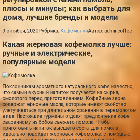
плюсы и минусы; как выбрать для
дома, лучшие бренды и модели
9 октября, 2020
Рубрика:
Кофемолки
Автор:
admincoffee
Какая жерновая кофемолка лучше:
ручные и электрические,
популярные модели
Поклонникам ароматного натурального кофе известно,
что самый вкусный напиток получается из сырья,
смолотого перед приготовлением. Кофейные зерна
содержат эфирные масла, которые имеют свойство
улетучиваться при длительном хранении в перемолотом
виде. Настоящие гурманы отдают предпочтение кофе,
сваренному из бобов свежего помола. Чтобы
приготовить напиток высшего сорта, для помола
идеально подойдет жерновая кофемолка, с помощью
которой легко получить готовое сырье и сварить