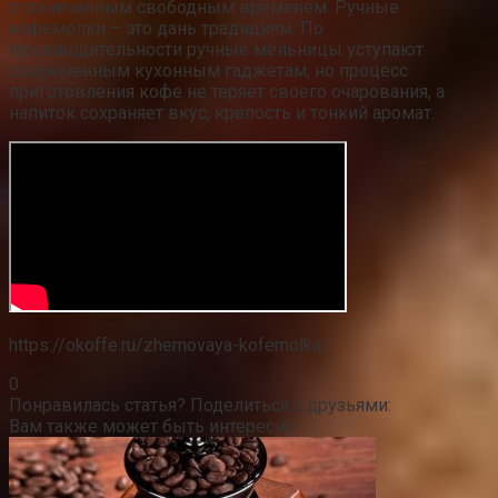
ограниченным свободным временем. Ручные
кофемолки – это дань традициям. По
производительности ручные мельницы уступают
современным кухонным гаджетам, но процесс
приготовления кофе не теряет своего очарования, а
напиток сохраняет вкус, крепость и тонкий аромат.
https://okoffe.ru/zhernovaya-kofemolka/
0
Понравилась статья? Поделиться с друзьями:
Вам также может быть интересно