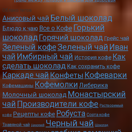
Облако тегов
Белый шоколад
Анисовый чай
Горький
Все о Кофе
Блюдо к чаю
шоколад
Горячий шоколад
Грейс чай
Зеленый чай
Зеленый кофе
Иван
чай
Имбирный чай
Как
История кофе
сделать шоколад
Как сохранить кофе
Кофеварки
Каркаде чай
Конфеты
Кофемолки
Либерика
Кофемашины
Монастырский
Молочный шоколад
чай
Производители кофе
Растворимый
Робуста
Рецепты кофе
Сорта кофе
кофе
Черный чай
Травяной чай
Цикорий
Шоколад