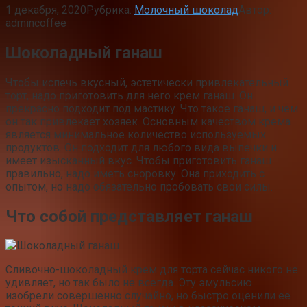
1 декабря, 2020
Рубрика:
Молочный шоколад
Автор:
admincoffee
Шоколадный ганаш
Чтобы испечь вкусный, эстетически привлекательный
торт, надо приготовить для него крем ганаш. Он
прекрасно подходит под мастику. Что такое ганаш, и чем
он так привлекает хозяек. Основным качеством крема
является минимальное количество используемых
продуктов. Он подходит для любого вида выпечки и
имеет изысканный вкус. Чтобы приготовить ганаш
правильно, надо иметь сноровку. Она приходить с
опытом, но надо обязательно пробовать свои силы.
Что собой представляет ганаш
Сливочно-шоколадный крем для торта сейчас никого не
удивляет, но так было не всегда. Эту эмульсию
изобрели совершенно случайно, но быстро оценили ее