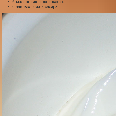
6 маленьких ложек какао;
6 чайных ложек сахара.