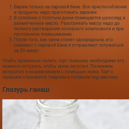
Варим только на паровой бане. Все приспособления
и продукты надо приготовить заранее.
В сотейник с толстым дном помещается шоколад и
размягченное масло. Разогревать массу надо до
полного растворения основного компонента и при
постоянном помешивании.
После того, как крем станет однородным, его
снимают с паровой бани и отправляют остужаться
на 30 минут.
Чтобы правильно полить торт ганашем, необходимо его
немного остудить, чтобы крем загустел. Поливаем
аккуратно и выравниваем с помощью ножа. Торт с
ганашем становится гладким и готовым под мастику.
Глазурь ганаш