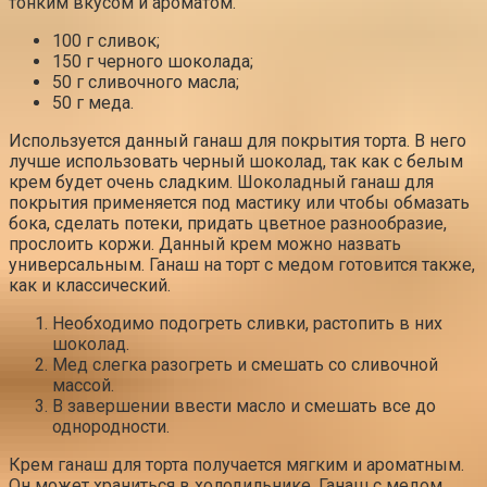
тонким вкусом и ароматом.
100 г сливок;
150 г черного шоколада;
50 г сливочного масла;
50 г меда.
Используется данный ганаш для покрытия торта. В него
лучше использовать черный шоколад, так как с белым
крем будет очень сладким. Шоколадный ганаш для
покрытия применяется под мастику или чтобы обмазать
бока, сделать потеки, придать цветное разнообразие,
прослоить коржи. Данный крем можно назвать
универсальным. Ганаш на торт с медом готовится также,
как и классический.
Необходимо подогреть сливки, растопить в них
шоколад.
Мед слегка разогреть и смешать со сливочной
массой.
В завершении ввести масло и смешать все до
однородности.
Крем ганаш для торта получается мягким и ароматным.
Он может храниться в холодильнике. Ганаш с медом,