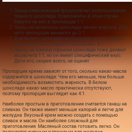
Ганаш классический предполагает использование
темного шоколада. Компоненты в этом случае
берутся на вес в пропорции 1:1.
Ганаш на молочном шоколаде менее жирный. Для
него пропорция меняется до 2:1.
Для белого шоколада необходимо много сливок.
Пропорция их к сладости составляет 4:1.
Ганаш на темном горьком шоколаде тоже делают
из расчета 1:1, но он имеет специфический вкус.
Дети его, скорее всего, не оценят.
Пропорции крема зависят от того, сколько какао-масла
содержится в шоколаде. Чем его меньше, тем больше
необходимость возместить жирность. В белом
шоколаде какао-масло практически отсутствуют,
поэтому пропорция выглядит как 4:1.
Наиболее простым в приготовлении считается ганаш на
сливках. Он также имеет меньше калорий и легче для
желудка. Вкусный крем можно создать с помощью
сливок и масла. Он наиболее сложный для
приготовления. Масляный состав готовить легко. Он
получается жирным и тяжелым для желудка.