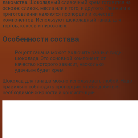
лакомства. Шоколадный сливочный крем готовится на
основе: сливок, масла или и того, и другого. Главным в
приготовлении являются пропорции и качество
компонентов. Используют шоколадный ганаш для
тортов, кексов и пирожных.
Особенности состава
Рецепт ганаша может включать разные виды
шоколада. Это основной компонент, от
качество которого зависит, насколько
удачным будет крем.
Шоколад для ганаша можно использовать любой. Надо
правильно соблюдать пропорции, чтобы добиться
необходимой жирности и консистенции.