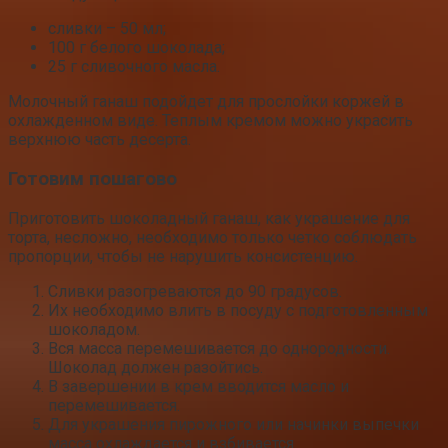
сливки – 50 мл;
100 г белого шоколада;
25 г сливочного масла.
Молочный ганаш подойдет для прослойки коржей в
охлажденном виде. Теплым кремом можно украсить
верхнюю часть десерта.
Готовим пошагово
Приготовить шоколадный ганаш, как украшение для
торта, несложно, необходимо только четко соблюдать
пропорции, чтобы не нарушить консистенцию.
Сливки разогреваются до 90 градусов.
Их необходимо влить в посуду с подготовленным
шоколадом.
Вся масса перемешивается до однородности.
Шоколад должен разойтись.
В завершении в крем вводится масло и
перемешивается.
Для украшения пирожного или начинки выпечки
масса охлаждается и взбивается.