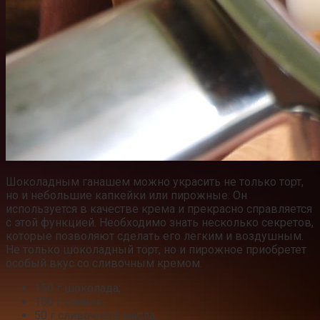
Шоколадным ганашем можно украсить не только торт,
но и небольшие капкейки или пирожные. Он
используется в качестве крема и прекрасно справляется
с этой функцией. Необходимо знать несколько секретов,
которые позволяют сделать его легким и воздушным.
Не только шоколадный торт, но и пирожное приобретет
особый вкус со сливочным кремом.
150 г шоколада;
100 г сливок;
50 г сливочного масла.