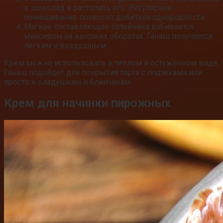
в шоколад и растопить его. Регулярное
помешивание позволит добиться однородности.
Мягкое составляющее сотейника взбивается
миксером на высоких оборотах. Ганаш получается
легким и воздушным.
Крем можно использовать в теплом и остуженном виде.
Ганаш подойдет для покрытия торта с подтеками или
просто к оладушкам и блинчикам.
Крем для начинки пирожных