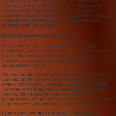
тонкий вкус. Шоколадный ганаш в классическом
варианте готовится на основе сливок. Но кондитеры
пошли дальше и предлагают вариант крема на
сливочном масле. Также он может состоять из двух этих
компонентов. Обязательным условием для крема
является наличие шоколада.
История возникновения крема
Рецепт шоколадного ганаша появился благодаря
несчастному случаю, и закрепился в кулинарии надолго.
В его изобретении опять не обошлось без французских
поваров. Они с давних времен считаются
законодателями вкуса.
Молодой повар по неосторожности в растопленный
шоколад пролил сливки. За эту провинность его очень
сильно отругал шеф. Он назвал нерадивого кондитера
«ganache», что с французского переводится как дурак.
Впоследствии ганаш из молочного шоколада
распробовали и были поражены его нежным вкусом, но
непрезентабельное название к нему пристало навсегда.
Существует несколько видов этого французского