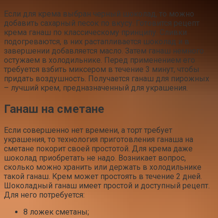
Если для крема выбран черный шоколад, то можно
добавить сахарный песок по вкусу. Готовится рецепт
крема ганаш по классическому принципу. Сливки
подогреваются, в них растапливается шоколад и в
завершении добавляется масло. Затем ганаш немного
остужаем в холодильнике. Перед применением его
требуется взбить миксером в течение 3 минут, чтобы
придать воздушность. Получается ганаш для пирожных
– лучший крем, предназначенный для украшения.
Ганаш на сметане
Если совершенно нет времени, а торт требует
украшения, то технология приготовления ганаша на
сметане покорит своей простотой. Для крема даже
шоколад приобретать не надо. Возникает вопрос,
сколько можно хранить или держать в холодильнике
такой ганаш. Крем может простоять в течение 2 дней.
Шоколадный ганаш имеет простой и доступный рецепт.
Для него потребуется:
8 ложек сметаны;