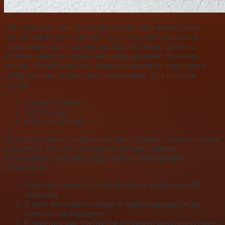
Шоколадный ганаш для покрытия торта может быть
густой или более жидкий. Тогда он станет хорошей
прослойкой для коржей. Можно ли ганаш крем на
молоке нанести на верхний слой десерта? Конечно,
только потребуется его немного остудить и поливать
дозированно, чтобы он не растекался. Для глазури
нужно:
350 мл молока;
50 г сахара;
400 г шоколада.
Приготовление ганаша на молоке схоже с классическим
рецептом. Как и в остальных случаях, основу
составляют качество продуктов и соблюдение
пропорций.
На большом огне разогревается молоко до 90
градусов.
В него засыпается сахар и перемешивается до
полного растворения.
В завершение требуется добавить молочную смесь