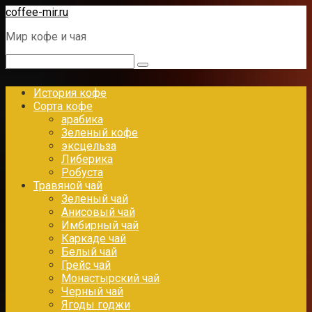
Перейти
coffee-mir.ru
к
Мир кофе и чая
контенту
Поиск:
История кофе
Сорта кофе
арабика
Зеленый кофе
эксцельза
Либерика
Робуста
Травяной чай
Зеленый чай
Анисовый чай
Имбирный чай
Каркаде чай
Белый чай
Грейс чай
Монастырский чай
Черный чай
Ягоды годжи