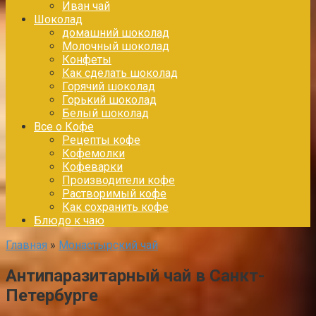
Иван чай
Шоколад
домашний шоколад
Молочный шоколад
Конфеты
Как сделать шоколад
Горячий шоколад
Горький шоколад
Белый шоколад
Все о Кофе
Рецепты кофе
Кофемолки
Кофеварки
Производители кофе
Растворимый кофе
Как сохранить кофе
Блюдо к чаю
Главная
»
Монастырский чай
Антипаразитарный чай в Санкт-
Петербурге