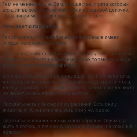
Тем не менее, есть на Земле существа, утрата которых
вряд ли вызовет какие-либо сбои в пищевой цепочке.
По крайней мере, сожалеть никто не станет.
Речь идет о паразитах
.
Так устроено, что любой живущий на Земле имеет
соседа, непохожего на себя.
Если сосед живет с тобой мирно, берет у тебя лишнее и
взамен дает что-то необходимое тебе, то такого соседа
любят и называют сапрофитом.
Если же соседа никто не приглашал, если он мало того,
что пришел незваным гостем и питается с твоего стола,
да еще норовит тебе напакостить, то такого соседа никто
не любит, и называют его паразитом.
Паразиты есть у бактерий и у растений. Есть они у
животных. И, конечно же, есть они у человека.
Паразиты человека весьма многообразны. Они могут
жить в легких, в печени, в желчном пузыре, на коже и в
волосах.