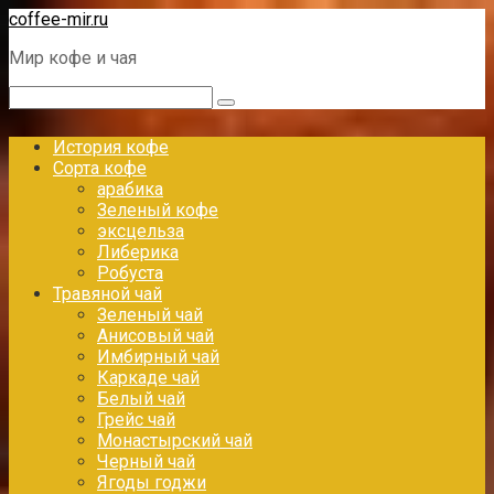
Перейти
coffee-mir.ru
к
Мир кофе и чая
контенту
Поиск:
История кофе
Сорта кофе
арабика
Зеленый кофе
эксцельза
Либерика
Робуста
Травяной чай
Зеленый чай
Анисовый чай
Имбирный чай
Каркаде чай
Белый чай
Грейс чай
Монастырский чай
Черный чай
Ягоды годжи