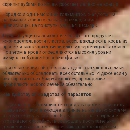
скрипит зубами по ночам, работает далеко не всегда.
Нередко люди, имеющие гельминтов, жалуются на
различные кожные сыпи, например, в виде
крапивницы, на приступы удушья, насморк.
Такая ситуация возникает из-за того, что продукты
жизнедеятельности глистов, всасывающиеся в кровь из
просвета кишечника, вызывают аллергизацию хозяина.
При этом в крови определяются высокие уровни
иммуноглобулина Е и эозинофилия.
При выявлении заболевания у одного из членов семьи
обязательно обследовать всех остальных. И даже если у
них паразиты не обнаруживаются, проведение
профилактического лечения обязательно.
Как действуют средства от паразитов
Подавляющее большинство средств против паразитов
оказывают парализующее влияние на нервную систему
и на мускулатуру глистов. В результате чего паразиты
утрачивают способность совершать поступательное
движение в просвете кишечника, позволяющее им