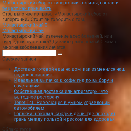
Монастырский сбор от гипертонии: отзывы, состав и
рецепт как принимать
Отзывы о чае из травы «Монастырский сбор от
гипертонии» Стоит ли говорить о том,
Монастырский чай
0
Монастырский чай
Монастырский чай, излечение всех болезней, или
очередная пустышка? Давайте разберёмся! Сейчас
многие заболевания лечатся
Поиск:
Свежие записи
Доставка готовой еды на дом: как изменился наш
подход к питанию
Идеальная выпечка к кофе: гид по выбору и
сочетаниям
Собственная доставка или агрегаторы: что
выгоднее ресторану
Tenet T4L: Революция в умном управлении
автомобилем
Горький шоколад каждый день: где проходит
грань между пользой и риском для здоровья
Облако тегов