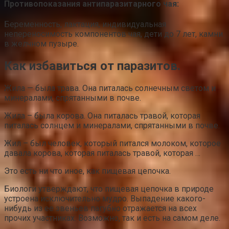
Противопоказания антипаразитарного чая:
Беременность, лактация, индивидуальная
непереносимость компонентов чая, дети до 7 лет, камни
в желчном пузыре.
Как избавиться от паразитов.
Жила — была трава. Она питалась солнечным светом и
минералами, спрятанными в почве.
Жила – была корова. Она питалась травой, которая
питалась солнцем и минералами, спрятанными в почве.
Жил – был человек, который питался молоком, которое
давала корова, которая питалась травой, которая …
Это есть ни что иное, как пищевая цепочка.
Биологи утверждают, что пищевая цепочка в природе
устроена исключительно мудро. Выпадение какого-
нибудь из ее звеньев пагубно отражается на всех
прочих участниках. Возможно, так и есть на самом деле.