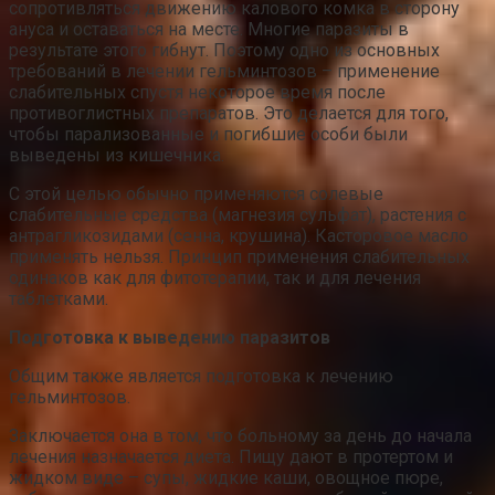
сопротивляться движению калового комка в сторону
ануса и оставаться на месте. Многие паразиты в
результате этого гибнут. Поэтому одно из основных
требований в лечении гельминтозов – применение
слабительных спустя некоторое время после
противоглистных препаратов. Это делается для того,
чтобы парализованные и погибшие особи были
выведены из кишечника.
С этой целью обычно применяются солевые
слабительные средства (магнезия сульфат), растения с
антрагликозидами (сенна, крушина). Касторовое масло
применять нельзя. Принцип применения слабительных
одинаков как для фитотерапии, так и для лечения
таблетками.
Подготовка к выведению паразитов
Общим также является подготовка к лечению
гельминтозов.
Заключается она в том, что больному за день до начала
лечения назначается диета. Пищу дают в протертом и
жидком виде – супы, жидкие каши, овощное пюре,