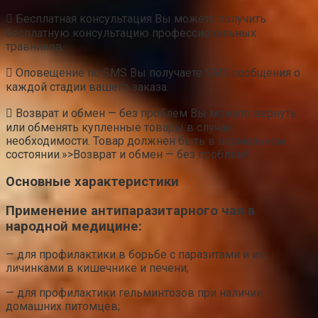
 Бесплатная консультация Вы можете получить
бесплатную консультацию профессиональных
травников.
 Оповещение по SMS Вы получаете SMS сообщения о
каждой стадии вашего заказа.
 Возврат и обмен — без проблем Вы можете вернуть
или обменять купленные товары в случае
необходимости. Товар должнен быть в нормальном
состоянии.»>Возврат и обмен — без проблем!
Основные характеристики
Применение антипаразитарного чая в
народной медицине:
— для профилактики в борьбе с паразитами и их
личинками в кишечнике и печени;
— для профилактики гельминтозов при наличии
домашних питомцев;