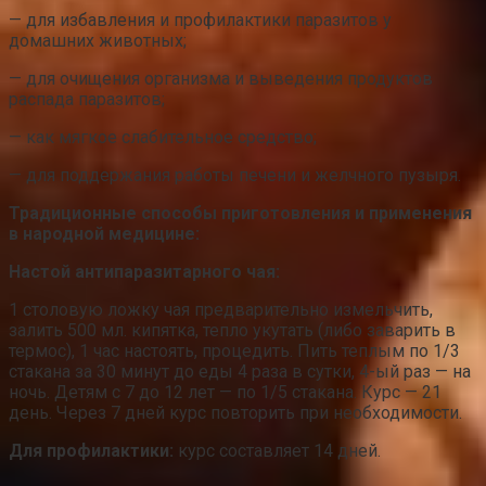
— для избавления и профилактики паразитов у
домашних животных;
— для очищения организма и выведения продуктов
распада паразитов;
— как мягкое слабительное средство;
— для поддержания работы печени и желчного пузыря.
Традиционные способы приготовления и применения
в народной медицине:
Настой антипаразитарного чая:
1 столовую ложку чая предварительно измельчить,
залить 500 мл. кипятка, тепло укутать (либо заварить в
термос), 1 час настоять, процедить. Пить теплым по 1/3
стакана за 30 минут до еды 4 раза в сутки, 4-ый раз — на
ночь. Детям с 7 до 12 лет — по 1/5 стакана. Курс — 21
день. Через 7 дней курс повторить при необходимости.
Для профилактики:
курс составляет 14 дней.