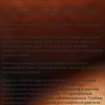
При попадании яиц в желудочно-кишечный трак они
начинают развиваться в молодые особи. И далее все
сначала.
Банальное мытье рук перед едой может предотвратить
заражение.
В связи с этим становится понятным, почему чаще всего
заражаются маленькие дети. Они не только забывают
мыть руки перед едой, но и тащат в рот игрушки,
целуются со своими любимыми домашними питомцами
(кошки, собаки).
Именно дети чаще всего становятся источником
заражения в семье. Поэтому за ними нужен постоянный
тщательный контроль.
Диагноз ставится чаще всего при непосредственном
обнаружении гельминтов в стуле, а также при
лабораторном определении яиц гельминтов в анализе
кала. Хочется обратить внимание, что однократный
анализ нередко оказывается непоказательным. Поэтому
рекомендуют для повышения достоверности диагноза