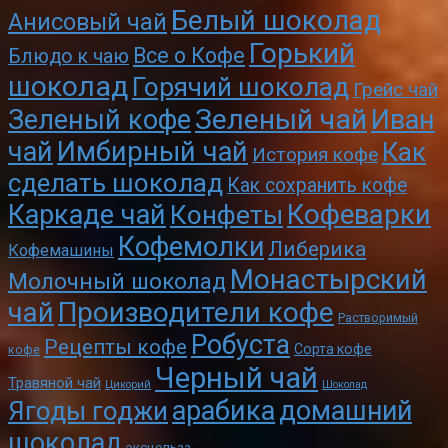
Белый шоколад
Анисовый чай
Горький
Все о Кофе
Блюдо к чаю
шоколад
Горячий шоколад
Грейс чай
Зеленый чай
Зеленый кофе
Иван
чай
Имбирный чай
Как
История кофе
сделать шоколад
Как сохранить кофе
Кофеварки
Каркаде чай
Конфеты
Кофемолки
Либерика
Кофемашины
Монастырский
Молочный шоколад
чай
Производители кофе
Растворимый
Робуста
Рецепты кофе
Сорта кофе
кофе
Черный чай
Травяной чай
Цикорий
Шоколад
арабика
домашний
Ягоды годжи
шоколад
эксцельза