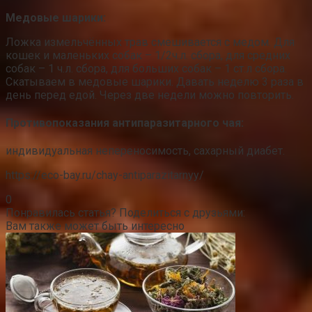
Медовые шарики:
Ложка измельчённых трав смешивается с медом. Для
кошек и маленьких собак – 1/2ч.л. сбора, для средних
собак – 1 ч.л. сбора, для больших собак – 1 ст.л сбора.
Скатываем в медовые шарики. Давать неделю 3 раза в
день перед едой. Через две недели можно повторить.
Противопоказания антипаразитарного чая:
индивидуальная непереносимость, сахарный диабет.
https://eco-bay.ru/chay-antiparazitarnyy/
0
Понравилась статья? Поделиться с друзьями:
Вам также может быть интересно