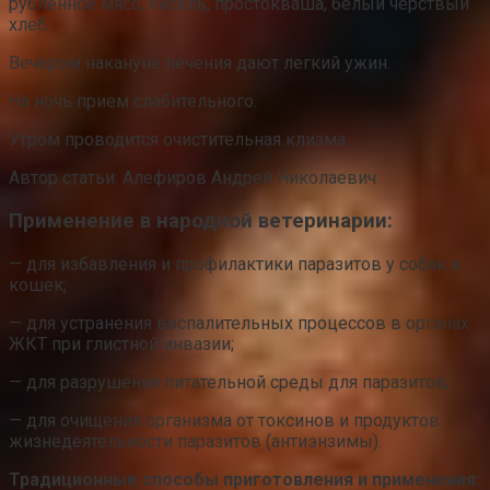
рубленное мясо, кисель, простокваша, белый черствый
хлеб.
Вечером накануне лечения дают легкий ужин.
На ночь прием слабительного.
Утром проводится очистительная клизма.
Автор статьи: Алефиров Андрей Николаевич
Применение в народной ветеринарии:
— для избавления и профилактики паразитов у собак и
кошек;
— для устранения воспалительных процессов в органах
ЖКТ при глистной инвазии;
— для разрушения питательной среды для паразитов;
— для очищения организма от токсинов и продуктов
жизнедеятельности паразитов (антиэнзимы).
Традиционные способы приготовления и применения: