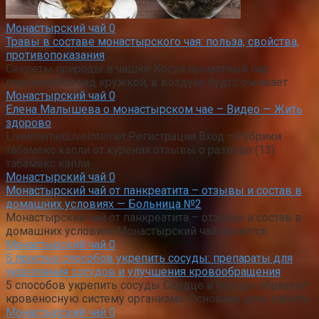
Монастырский чай
0
Травы в составе монастырского чая: польза, свойства,
противопоказания
Секреты природы в чашке Когда ароматный пар
поднимается над кружкой, в воздухе будто оживает
Монастырский чай
0
Елена Малышева о монастырском чае – Видео — Жить
здорово
LiveInternetLiveInternet Регистрация Вход —Рубрики
табамекс капли от курения отзывы о разводе (13)
табамекс капли
Монастырский чай
0
Монастырский чай от панкреатита – отзывы и состав в
домашних условиях — Больница №2
Монастырский чай от панкреатита – отзывы и состав в
домашних условиях Монастырский чай является
Монастырский чай
0
5 простых способов укрепить сосуды: препараты для
укрепления сосудов и улучшения кровообращения
5 способов укрепить сосуды Сердце и сосуды образуют
кровеносную систему организма. Основная цель работы
Монастырский чай
0