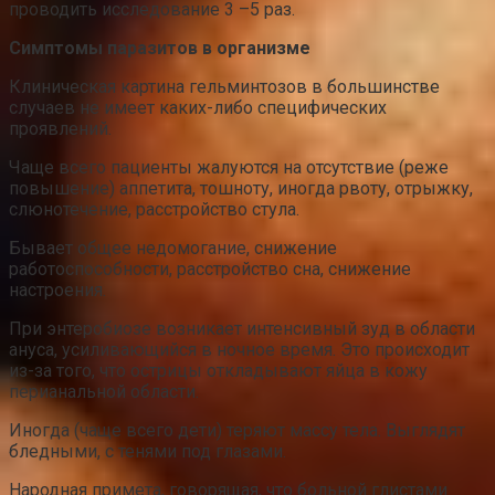
проводить исследование 3 –5 раз.
Симптомы паразитов в организме
Клиническая картина гельминтозов в большинстве
случаев не имеет каких-либо специфических
проявлений.
Чаще всего пациенты жалуются на отсутствие (реже
повышение) аппетита, тошноту, иногда рвоту, отрыжку,
слюнотечение, расстройство стула.
Бывает общее недомогание, снижение
работоспособности, расстройство сна, снижение
настроения.
При энтеробиозе возникает интенсивный зуд в области
ануса, усиливающийся в ночное время. Это происходит
из-за того, что острицы откладывают яйца в кожу
перианальной области.
Иногда (чаще всего дети) теряют массу тела. Выглядят
бледными, с тенями под глазами.
Народная примета, говорящая, что больной глистами