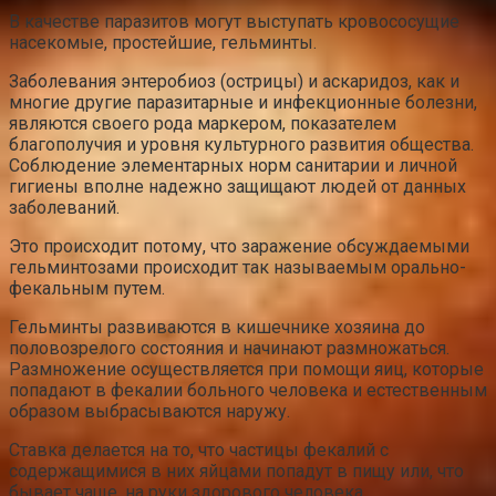
В качестве паразитов могут выступать кровососущие
насекомые, простейшие, гельминты.
Заболевания энтеробиоз (острицы) и аскаридоз, как и
многие другие паразитарные и инфекционные болезни,
являются своего рода маркером, показателем
благополучия и уровня культурного развития общества.
Соблюдение элементарных норм санитарии и личной
гигиены вполне надежно защищают людей от данных
заболеваний.
Это происходит потому, что заражение обсуждаемыми
гельминтозами происходит так называемым орально-
фекальным путем.
Гельминты развиваются в кишечнике хозяина до
половозрелого состояния и начинают размножаться.
Размножение осуществляется при помощи яиц, которые
попадают в фекалии больного человека и естественным
образом выбрасываются наружу.
Ставка делается на то, что частицы фекалий с
содержащимися в них яйцами попадут в пищу или, что
бывает чаще, на руки здорового человека.