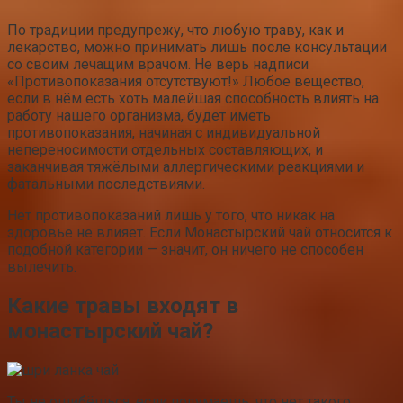
По традиции предупрежу, что любую траву, как и
лекарство, можно принимать лишь после консультации
со своим лечащим врачом. Не верь надписи
«Противопоказания отсутствуют!» Любое вещество,
если в нём есть хоть малейшая способность влиять на
работу нашего организма, будет иметь
противопоказания, начиная с индивидуальной
непереносимости отдельных составляющих, и
заканчивая тяжёлыми аллергическими реакциями и
фатальными последствиями.
Нет противопоказаний лишь у того, что никак на
здоровье не влияет. Если Монастырский чай относится к
подобной категории — значит, он ничего не способен
вылечить.
Какие травы входят в
монастырский чай?
Ты не ошибёшься, если подумаешь, что нет такого