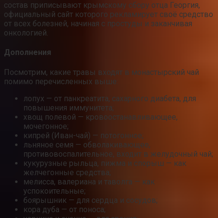
состав приписывают крымскому сбору отца Георгия,
официальный сайт которого рекламирует своё средство
от всех болезней, начиная с простуды и заканчивая
онкологией.
Дополнения
Посмотрим, какие травы входят в монастырский чай
помимо перечисленных выше:
лопух — от панкреатита, сахарного диабета, для
повышения иммунитета;
хвощ полевой — кровоостанавливающее,
мочегонное;
кипрей (Иван-чай) — потогонное;
льняное семя — обволакивающее,
противовоспалительное, входит в желудочный чай;
кукурузные рыльца, пижма и спорыш — как
желчегонные средства;
мелисса, валериана и таволга — как
успокоительные;
боярышник — для сердца и сосудов;
кора дуба — от поноса;