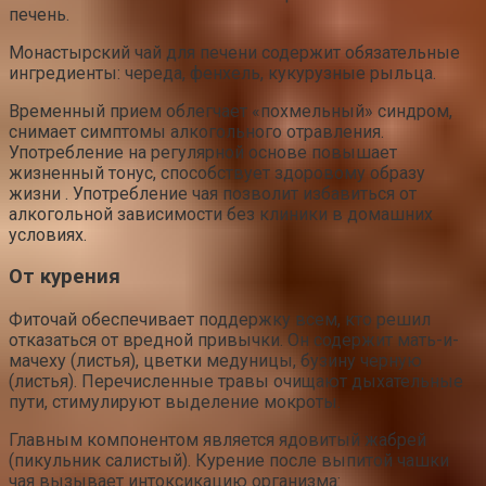
печень.
Монастырский чай для печени содержит обязательные
ингредиенты: череда, фенхель, кукурузные рыльца.
Временный прием облегчает «похмельный» синдром,
снимает симптомы алкогольного отравления.
Употребление на регулярной основе повышает
жизненный тонус, способствует здоровому образу
жизни . Употребление чая позволит избавиться от
алкогольной зависимости без клиники в домашних
условиях.
От курения
Фиточай обеспечивает поддержку всем, кто решил
отказаться от вредной привычки. Он содержит мать-и-
мачеху (листья), цветки медуницы, бузину черную
(листья). Перечисленные травы очищают дыхательные
пути, стимулируют выделение мокроты.
Главным компонентом является ядовитый жабрей
(пикульник салистый). Курение после выпитой чашки
чая вызывает интоксикацию организма: