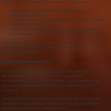
Прием чая в течение трех недель способствует:
уменьшению боли и дискомфорта при
мочеиспускании;
устранению воспалительных процессов в тканях
предстательной железы;
постепенной нормализации половой функции;
повышению общей сопротивляемости организма.
Назначают при обострении для снятия отека и вывода
инфекции и в период ремиссии, особенно при
хронической форме.
При лечении диабета
Недостаток инсулина и нарушение процессов
метаболизма могут привести к серьезным
осложнениям: ухудшение зрения, заболевания почек,
поражение нервной системы, нарушение работы
сосудов.
Употребление чая в составе комплексного лечения
понижает содержание глюкозы в крови, регулирует
обменные процессы, снижает вес.