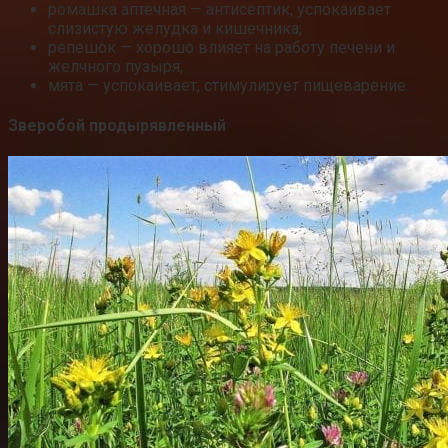
ромашка аптечная — антисептик, успокаивает
слизистую желудка и кишечника;
репешок — хорошо влияет на работу печени и
желчного пузыря;
мята — успокаивает, стимулирует пищеварение.
Зверобой продырявленный