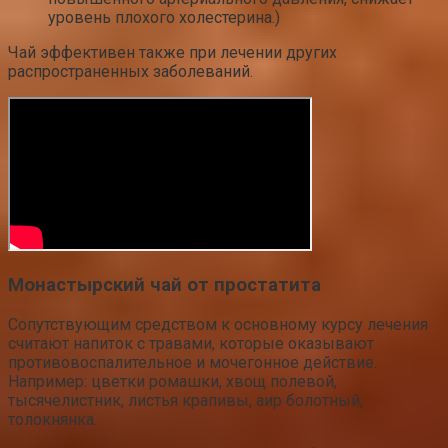
уровень плохого холестерина.)
Чай эффективен также при лечении других
распространенных заболеваний.
Монастырский чай от простатита
Сопутствующим средством к основному курсу лечения
считают напиток с травами, которые оказывают
противовоспалительное и мочегонное действие.
Например: цветки ромашки, хвощ полевой,
тысячелистник, листья крапивы, аир болотный,
толокнянка.