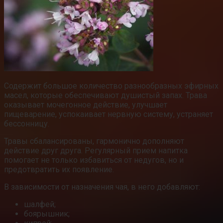
Содержит большое количество разнообразных эфирных
масел, которые обеспечивают душистый запах. Трава
оказывает мочегонное действие, улучшает
пищеварение, успокаивает нервную систему, устраняет
бессонницу.
Травы сбалансированы, гармонично дополняют
действие друг друга. Регулярный прием напитка
помогает не только избавиться от недугов, но и
предотвратить их появление.
В зависимости от назначения чая, в него добавляют:
шалфей;
боярышник;