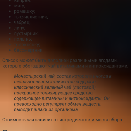
кипрей;
мяту;
ромашку;
тысячелистник;
чабрец;
липу;
пустырник;
полынь;
толокнянку;
бессмертник.
Список может быть дополнен различными ягодами,
которые обогащают чай витаминами и антиоксидантами.
Монастырский чай, состав которого иногда в
незначительном количестве содержит
классический зеленый чай (листовой) —
прекрасное тонизирующее средство,
содержащее витамины и антиоксиданты. Он
превосходно регулирует обмен веществ,
выводит шлаки из организма.
Стоимость чая зависит от ингредиентов и места сбора.