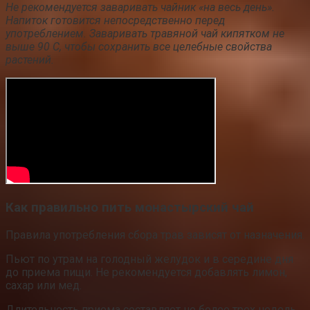
Не рекомендуется заваривать чайник «на весь день».
Напиток готовится непосредственно перед
употреблением. Заваривать травяной чай кипятком не
выше 90 С, чтобы сохранить все целебные свойства
растений.
Как правильно пить монастырский чай
Правила употребления сбора трав зависят от назначения.
Пьют по утрам на голодный желудок и в середине дня
до приема пищи. Не рекомендуется добавлять лимон,
сахар или мед.
Длительность приема составляет не более трех недель.