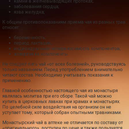
камни в желчевыводящих протоках;
заболевания сердца;
язва желудка;
К общим противопоказаниям приема чая из разных трав
относят:
беременность;
период лактации;
индивидуальная непереносимость компонентов;
аллергия на компоненты.
Не следует пить чай «от всех болезней», руководствуясь
только названием. Перед употреблением внимательно
читают состав. Необходимо учитывать показания к
применению.
Главной особенностью настоящего чая из монастыря
являлась молитва при его сборе. Такой чай можно
купить в церковных лавках при храмах и монастырях.
По целебной силе воздействия на организм он не
уступает тому, который собран опытными травниками.
Монастырский чай в аптеке не отличается по составу от
«оригинального», доступен по цене и также пользуется