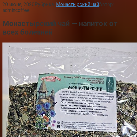
20 июня, 2020
Рубрика:
Монастырский чай
Автор:
admincoffee
Монастырский чай — напиток от
всех болезней