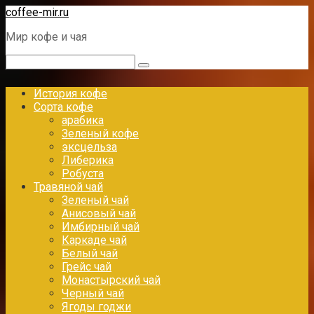
Перейти
coffee-mir.ru
к
Мир кофе и чая
контенту
Поиск:
История кофе
Сорта кофе
арабика
Зеленый кофе
эксцельза
Либерика
Робуста
Травяной чай
Зеленый чай
Анисовый чай
Имбирный чай
Каркаде чай
Белый чай
Грейс чай
Монастырский чай
Черный чай
Ягоды годжи