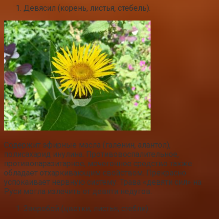
Девясил (корень, листья, стебель).
Содержит эфирные масла (галенин, алантол),
полисахарид инулина. Противовоспалительное,
противопаразитарное, мочегонное средство также
обладает отхаркивающим свойством. Прекрасно
успокаивает нервную систему. Трава «девяти сил» на
Руси могла излечить от девяти недугов.
Зверобой (цветки, листья, стебли).