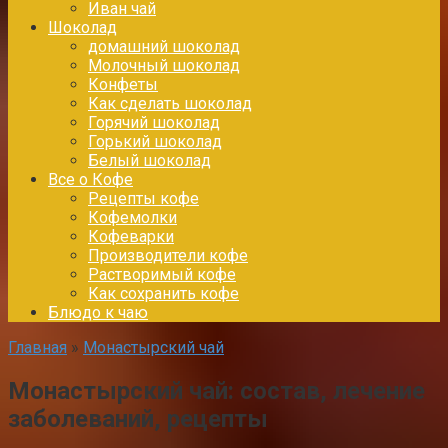
Иван чай
Шоколад
домашний шоколад
Молочный шоколад
Конфеты
Как сделать шоколад
Горячий шоколад
Горький шоколад
Белый шоколад
Все о Кофе
Рецепты кофе
Кофемолки
Кофеварки
Производители кофе
Растворимый кофе
Как сохранить кофе
Блюдо к чаю
Главная
»
Монастырский чай
Монастырский чай: состав, лечение
заболеваний, рецепты