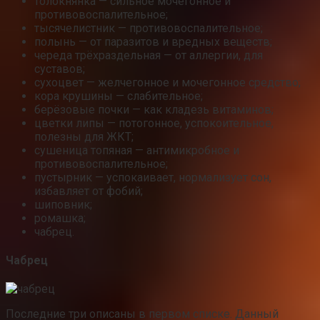
толокнянка — сильное мочегонное и
противовоспалительное;
тысячелистник — противовоспалительное;
полынь — от паразитов и вредных веществ;
череда трёхраздельная — от аллергии, для
суставов;
сухоцвет — желчегонное и мочегонное средство;
кора крушины — слабительное;
берёзовые почки — как кладезь витаминов;
цветки липы — потогонное, успокоительное,
полезны для ЖКТ;
сушеница топяная — антимикробное и
противовоспалительное;
пустырник — успокаивает, нормализует сон,
избавляет от фобий;
шиповник;
ромашка;
чабрец.
Чабрец
Последние три описаны в первом списке. Данный