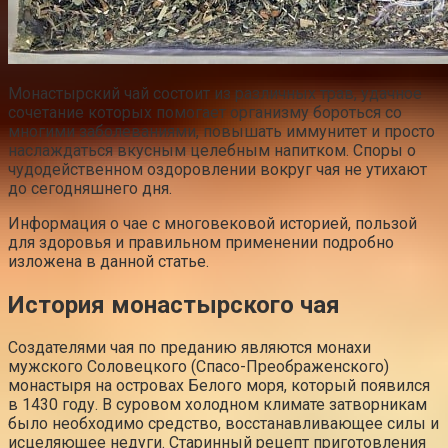
Монастырский чай состоит из различных трав, удачное
сочетание которых помогает организму бороться со
многими заболеваниями, повышать иммунитет и просто
наслаждаться вкусным целебным напитком. Споры о
чудодейственном оздоровлении вокруг чая не утихают
до сегодняшнего дня.
Информация о чае с многовековой историей, пользой
для здоровья и правильном применении подробно
изложена в данной статье.
История монастырского чая
Создателями чая по преданию являются монахи
мужского Соловецкого (Спасо-Преображенского)
монастыря на островах Белого моря, который появился
в 1430 году. В суровом холодном климате затворникам
было необходимо средство, восстанавливающее силы и
исцеляющее недуги. Старинный рецепт приготовления