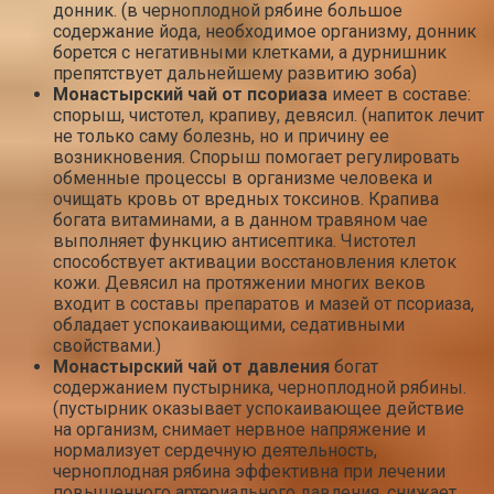
донник. (в черноплодной рябине большое
содержание йода, необходимое организму, донник
борется с негативными клетками, а дурнишник
препятствует дальнейшему развитию зоба)
Монастырский чай от псориаза
имеет в составе:
спорыш, чистотел, крапиву, девясил. (напиток лечит
не только саму болезнь, но и причину ее
возникновения. Спорыш помогает регулировать
обменные процессы в организме человека и
очищать кровь от вредных токсинов. Крапива
богата витаминами, а в данном травяном чае
выполняет функцию антисептика. Чистотел
способствует активации восстановления клеток
кожи. Девясил на протяжении многих веков
входит в составы препаратов и мазей от псориаза,
обладает успокаивающими, седативными
свойствами.)
Монастырский чай от давления
богат
содержанием пустырника, черноплодной рябины.
(пустырник оказывает успокаивающее действие
на организм, снимает нервное напряжение и
нормализует сердечную деятельность,
черноплодная рябина эффективна при лечении
повышенного артериального давления, снижает