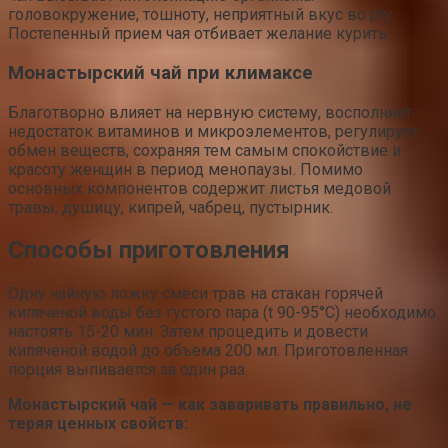
головокружение, тошноту, неприятный вкус во рту.
Постепенный прием чая отбивает желание курить.
Монастырский чай при климаксе
Благотворно влияет на нервную систему, восполняет
недостаток витаминов и микроэлементов, регулирует
обмен веществ, сохраняя тем самым спокойствие и
красоту женщин в период менопаузы. Помимо
основных компонентов содержит листья медовой
травы, душицу, кипрей, чабрец, пустырник.
Способы приготовления
Одну чайную ложку смеси трав на стакан горячей
кипяченой воды без густого пара (t 90-95°C) необходимо
настоять 15-20 мин. Затем процедить и довести
кипяченой водой до объема 200 мл. Приготовленная
порция выпивается за один раз.
Монастырский чай — как заваривать правильно, не
теряя ценных свойств: