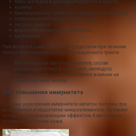
язвы желудка и двенадцатиперстной кишки;
колиты;
бактериальные, грибковые кишечные инфекции;
отравления различной этимологии;
запоры, диарея;
ферментативная недостаточность;
метеоризм.
Чай является универсальным средством при лечении
любых заболеваний желудочно-кишечного тракта.
Монастырский чай от панкреатита, состав
которого включает в себя лопух, календулу,
ромашку, оказывает благотворное влияние на
поджелудочную железу.
Для повышения иммунитета
Помимо укрепления иммунитета напиток полезен при
авитаминозе и недостатке микроэлементов. Он также
обладает омолаживающим эффектом, благотворно
влияет на состояние кожи.