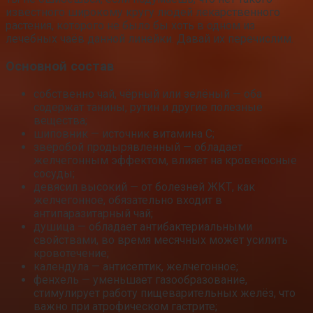
известного широкому кругу людей лекарственного
растения, которого не было бы хоть в одном из
лечебных чаёв данной линейки. Давай их перечислим.
Основной состав
собственно чай, чёрный или зелёный — оба
содержат танины, рутин и другие полезные
вещества;
шиповник — источник витамина С;
зверобой продырявленный — обладает
желчегонным эффектом, влияет на кровеносные
сосуды;
девясил высокий — от болезней ЖКТ, как
желчегонное, обязательно входит в
антипаразитарный чай;
душица — обладает антибактериальными
свойствами, во время месячных может усилить
кровотечение;
календула — антисептик, желчегонное;
фенхель — уменьшает газообразование,
стимулирует работу пищеварительных желёз, что
важно при атрофическом гастрите;